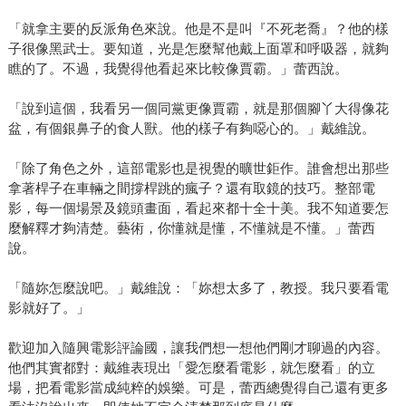
「就拿主要的反派角色來說。他是不是叫『不死老喬』？他的樣
子很像黑武士。要知道，光是怎麼幫他戴上面罩和呼吸器，就夠
瞧的了。不過，我覺得他看起來比較像賈霸。」蕾西說。
「說到這個，我看另一個同黨更像賈霸，就是那個腳丫大得像花
盆，有個銀鼻子的食人獸。他的樣子有夠噁心的。」戴維說。
「除了角色之外，這部電影也是視覺的曠世鉅作。誰會想出那些
拿著桿子在車輛之間撐桿跳的瘋子？還有取鏡的技巧。整部電
影，每一個場景及鏡頭畫面，看起來都十全十美。我不知道要怎
麼解釋才夠清楚。藝術，你懂就是懂，不懂就是不懂。」蕾西
說。
「隨妳怎麼說吧。」戴維說：「妳想太多了，教授。我只要看電
影就好了。」
歡迎加入隨興電影評論國，讓我們想一想他們剛才聊過的內容。
他們其實都對：戴維表現出「愛怎麼看電影，就怎麼看」的立
場，把看電影當成純粹的娛樂。可是，蕾西總覺得自己還有更多