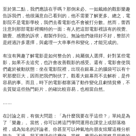
至於第二點，我們應該在乎嗎？那倒未必。一如戴維的觀影樂趣
告訴我們，他很滿意自己看到的，他不需要了解更多。總之，電
影院不是電影學校，我們去看電影也不會被打分數。然而，蕾西
注意到那部電影裡獨特的一面：有人把這部電影裡該有的視覺、
聽覺、感覺的訴求，都製作到位。無論他們做得好不好，整部片
是經過許多選擇，與處理一大串事件和變化，才能完成的。
有沒有興趣了解電影是如何整合的，純屬個人選擇。針對某些電
影，如果不去追究，也許會改善觀影的感受。還有，電影會使我
們處於被動狀態：坐在電影院裡，出現在銀幕上的腦袋可以有十
呎那麼巨大，因而把我們制伏了。觀看大銀幕而不去解析，是件
容易的事。而且，時下的電影都塞滿了動作變化且劇情貧瘠，不
去質疑這些熱門鉅片，的確比較容易，也相當自然。
……
在討論之前，有個大問題：「為什麼我要在乎這些？」單純是為
了「樂趣」。當然，你可以將這門學問運用在課堂上或部落格
裡，成為知名的評論者。你甚至可以神氣地向朋友炫耀這種分析
能力。不過，我不建議你這麼做。當然，應用分析策略是很棒的