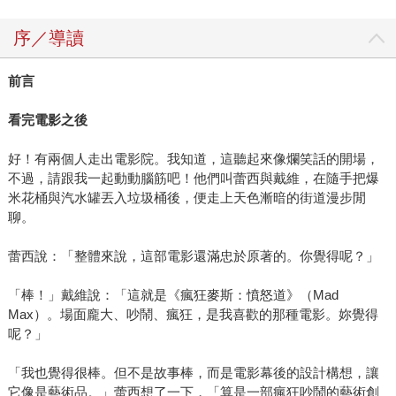
序／導讀
前言
看完電影之後
好！有兩個人走出電影院。我知道，這聽起來像爛笑話的開場，
不過，請跟我一起動動腦筋吧！他們叫蕾西與戴維，在隨手把爆
米花桶與汽水罐丟入垃圾桶後，便走上天色漸暗的街道漫步閒
聊。
蕾西說：「整體來說，這部電影還滿忠於原著的。你覺得呢？」
「棒！」戴維說：「這就是《瘋狂麥斯：憤怒道》（Mad
Max）。場面龐大、吵鬧、瘋狂，是我喜歡的那種電影。妳覺得
呢？」
「我也覺得很棒。但不是故事棒，而是電影幕後的設計構想，讓
它像是藝術品。」蕾西想了一下，「算是一部瘋狂吵鬧的藝術創