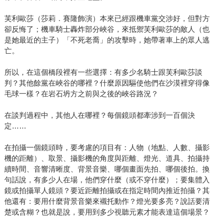
芙利歐莎（莎莉．賽隆飾演）本來已經跟機車黨交涉好，但對方
卻反悔了；機車騎士轟炸部分峽谷，來抵禦芙利歐莎的敵人（也
是她最近的主子）「不死老喬」的攻擊時，她帶著車上的眾人逃
亡。
所以，在這個橋段裡有一些選擇：有多少名騎士跟芙利歐莎談
判？其他餘黨在峽谷的哪裡？什麼原因驅使他們在沙漠裡穿得像
毛球一樣？在岩石坍方之前與之後的峽谷路況？
在談判過程中，其他人在哪裡？每個鏡頭都牽涉到一百個決
定……
在拍攝一個鏡頭時，要考慮的項目有：人物（地點、人數、攝影
機的距離）、取景、攝影機的角度與距離、燈光、道具、拍攝持
續時間、音響清晰度、背景音樂、哪個畫面先拍、哪個後拍。換
句話說，有多少人在場，他們穿什麼（或不穿什麼）；要集體入
鏡或拍攝單人鏡頭？要近距離拍攝或在指定時間內推近拍攝？其
他還有：要用什麼背景音樂來襯托動作？燈光要多亮？說話要清
楚或含糊？也就是說，要用到多少視聽元素才能表達這個場景？