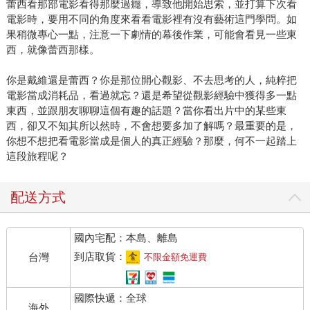
蕾西看那部電影看得那麼過癮，導致他開始思索，並打算下次看
電影時，要用不同的角度來看看電影裡有沒有藝術這門學問。如
果稍微專心一點，注意一下劇情的幕後作業，可能會看見一些東
西，就像蕾西那樣。
你是戴維還是蕾西？你是那位開心觀影、不去思考的人，純粹把
電影當成消耗品，看過就忘？還是希望從觀影經驗中獲得多一點
東西，並跟朋友聊聊這個有趣的話題？當你看出片中的某些東
西，卻又不知其所以然時，不會想要多加了解嗎？最重要的是，
你想不想把看電影當成是個人的真正經驗？那麼，何不一起踏上
這段旅程呢？
配送方式
國內宅配：本島、離島
到店取貨：
台灣
不限金額免運費
國際快遞：全球
海外