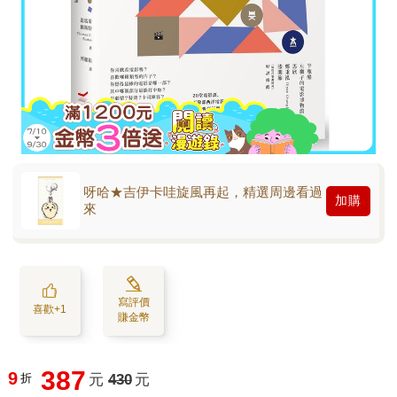
呀哈★吉伊卡哇旋風再起，精選周邊看過
加購
來
寫評價
喜歡+1
賺金幣
387
9
折
元
430
元