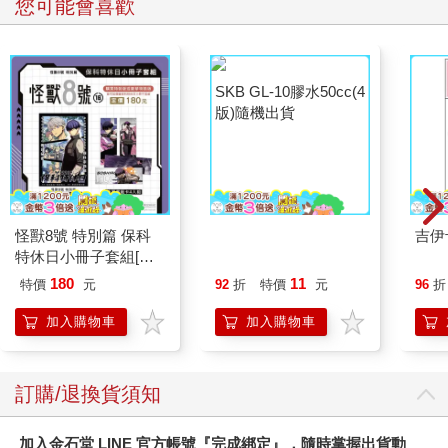
您可能會喜歡
SKB GL-10膠水50cc(4
版)隨機出貨
怪獸8號 特別篇 保科
吉伊
特休日小冊子套組[限
加購]
180
11
特價
元
92
折
特價
元
96
折
加入購物車
加入購物車
訂購/退換貨須知
加入金石堂 LINE 官方帳號『完成綁定』，隨時掌握出貨動