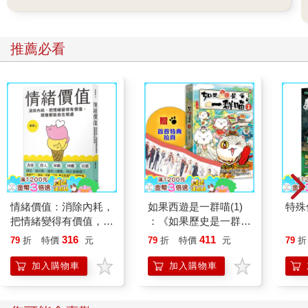
推薦必看
情緒價值：消除內耗，
如果西遊是一群喵(1)
特殊傳
把情緒變得有價值，跟
：《如果歷史是一群
誰都能自在相處
喵》作者最新力作，附
316
411
79
折
特價
元
79
折
特價
元
79
折
【首卷特典】拉頁
加入購物車
加入購物車