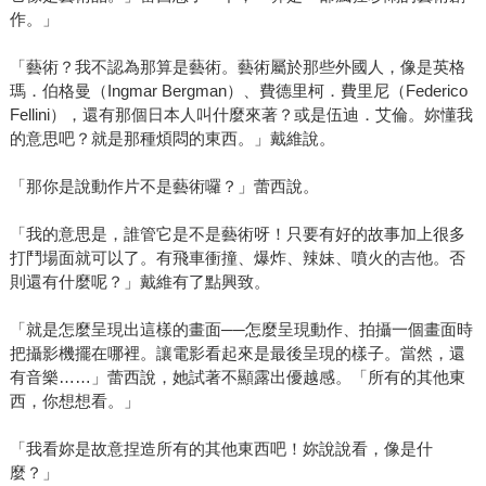
作。」
「藝術？我不認為那算是藝術。藝術屬於那些外國人，像是英格
瑪．伯格曼（Ingmar Bergman）、費德里柯．費里尼（Federico
Fellini），還有那個日本人叫什麼來著？或是伍迪．艾倫。妳懂我
的意思吧？就是那種煩悶的東西。」戴維說。
「那你是說動作片不是藝術囉？」蕾西說。
「我的意思是，誰管它是不是藝術呀！只要有好的故事加上很多
打鬥場面就可以了。有飛車衝撞、爆炸、辣妹、噴火的吉他。否
則還有什麼呢？」戴維有了點興致。
「就是怎麼呈現出這樣的畫面──怎麼呈現動作、拍攝一個畫面時
把攝影機擺在哪裡。讓電影看起來是最後呈現的樣子。當然，還
有音樂……」蕾西說，她試著不顯露出優越感。「所有的其他東
西，你想想看。」
「我看妳是故意捏造所有的其他東西吧！妳說說看，像是什
麼？」