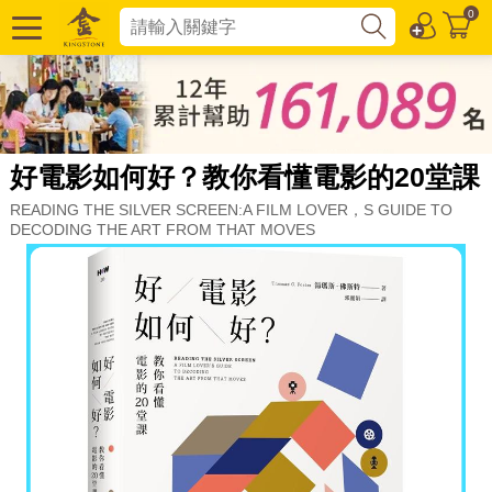
0
好電影如何好？教你看懂電影的20堂課
READING THE SILVER SCREEN:A FILM LOVER，S GUIDE TO
DECODING THE ART FROM THAT MOVES