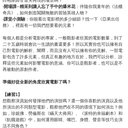
白袍巫師甘道夫再現的場景嗎？
‧
開場課─精采到讓人忘了手中的爆米花
：伴隨你我童年的《法櫃
奇兵》，如何創造闖關無敵的冒險英雄人物？
‧
課堂小測驗
：你能看出電影裡的多少細節？找一下《亞果出任
務》，裡面有一切我們想要看的元素！
每個人都是分析電影的專家，一般觀影者欣賞的電影數量，到了
二十五歲時就會比一生讀的書還要多！所以其實你也可以擁有自
己對電影的解析、闡釋，而且沒有人可以擁有你的見解。一部電
影包含了許多元素，但真正有趣的地方在於，我們可以分析、詮
釋這些元素如何影響電影的意涵。你可以是觀影者，也可以是不
再被動的原創作者。
準備好從全新的角度欣賞電影了嗎？
【練習1】
想觀察演員如何發揮他們的演技嗎？選一個你喜歡的演員以及他
所演出的不同類型電影，觀察他們在不同的環境下如何演出？例
如，珍妮佛．勞倫斯在《瞞天大佈局》、《派特的幸福劇本》和
《飢餓遊戲》中，如何運用眼睛、嘴巴、身體、聲音等技巧去演
活不同角色？