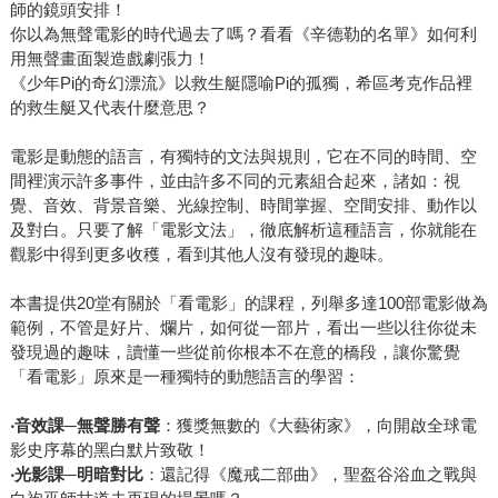
師的鏡頭安排！
你以為無聲電影的時代過去了嗎？看看《辛德勒的名單》如何利
用無聲畫面製造戲劇張力！
《少年Pi的奇幻漂流》以救生艇隱喻Pi的孤獨，希區考克作品裡
的救生艇又代表什麼意思？
電影是動態的語言，有獨特的文法與規則，它在不同的時間、空
間裡演示許多事件，並由許多不同的元素組合起來，諸如：視
覺、音效、背景音樂、光線控制、時間掌握、空間安排、動作以
及對白。只要了解「電影文法」，徹底解析這種語言，你就能在
觀影中得到更多收穫，看到其他人沒有發現的趣味。
本書提供20堂有關於「看電影」的課程，列舉多達100部電影做為
範例，不管是好片、爛片，如何從一部片，看出一些以往你從未
發現過的趣味，讀懂一些從前你根本不在意的橋段，讓你驚覺
「看電影」原來是一種獨特的動態語言的學習：
‧
音效課─無聲勝有聲
：獲獎無數的《大藝術家》，向開啟全球電
影史序幕的黑白默片致敬！
‧
光影課─明暗對比
：還記得《魔戒二部曲》，聖盔谷浴血之戰與