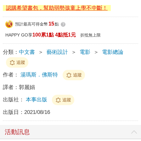
認購希望書包，幫助弱勢孩童上學不中斷！
15
預計最高可得金幣
點
?
100累1點 4點抵1元
HAPPY GO享
折抵無上限
分類：
中文書
＞
藝術設計
＞
電影
＞
電影總論
追蹤
作者：
湯瑪斯．佛斯特
追蹤
譯者：
郭麗娟
出版社：
本事出版
追蹤
出版日：
2021/08/16
活動訊息