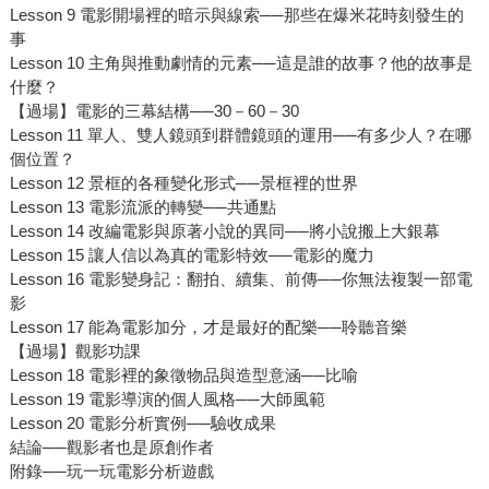
Lesson 9 電影開場裡的暗示與線索──那些在爆米花時刻發生的
事
Lesson 10 主角與推動劇情的元素──這是誰的故事？他的故事是
什麼？
【過場】電影的三幕結構──30－60－30
Lesson 11 單人、雙人鏡頭到群體鏡頭的運用──有多少人？在哪
個位置？
Lesson 12 景框的各種變化形式──景框裡的世界
Lesson 13 電影流派的轉變──共通點
Lesson 14 改編電影與原著小說的異同──將小說搬上大銀幕
Lesson 15 讓人信以為真的電影特效──電影的魔力
Lesson 16 電影變身記：翻拍、續集、前傳──你無法複製一部電
影
Lesson 17 能為電影加分，才是最好的配樂──聆聽音樂
【過場】觀影功課
Lesson 18 電影裡的象徵物品與造型意涵──比喻
Lesson 19 電影導演的個人風格──大師風範
Lesson 20 電影分析實例──驗收成果
結論──觀影者也是原創作者
附錄──玩一玩電影分析遊戲