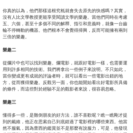
你真的以為，他們那樣追根究柢就會失去原先的快感嗎？其實，
沒有人比文學教授更能享受閱讀文學的樂趣。當他們同時在考慮
五、六個，甚至十多個不同的解釋、指引和意義時，就像一台齒
輪不停轉動的機器。他們根本不會覺得掃興，反而可能擁有兩到
三倍的樂趣。
樂趣二
從爛片中也可以找到樂趣。爛電影，就跟好電影一樣，也需要運
用到許多相同的技術。我們將拿出一些例子來說明。不只如此，
當你變成更有成就的評論者時，就可以看出一些電影出錯的地
方，從而獲得樂趣。反觀另一面，你也能開始看出好電影所具備
的條件，而這些對於經驗不足的觀影者來說，很容易忽略。
樂趣三
懂得多一些，是難倒朋友的好方法，誰不喜歡呢？瞧一瞧剛才提
到的戴維，他正在思索自己到底錯過了電影裡的哪些東西。他當
然不服氣，因為蕾西的鑑賞並不是那麼有說服力，可是，他發現