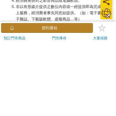
經消費者拆封之影音商品或電腦軟體。
非以有形媒介提供之數位內容或一經提供即為完成之線
上服務，經消費者事先同意始提供。（如：電子書、電
子雜誌、下載版軟體、虛擬商品…等）
已拆封之個人衛生用品。（如：內衣褲、刮鬍刀、除毛
貨到通知
刀…等）
若非上列種類商品，均享有到貨7天的猶豫期（含例假
預訂門市商品
門市庫存
大量採購
日）。
辦理退換貨時，商品（組合商品恕無法接受單獨退貨）必須
是您收到商品時的原始狀態（包含商品本體、配件、贈品、
保證書、所有附隨資料文件及原廠內外包裝…等），請勿直
接使用原廠包裝寄送，或於原廠包裝上黏貼紙張或書寫文
字。
退回商品若無法回復原狀，將請您負擔回復原狀所需費用，
嚴重時將影響您的退貨權益。