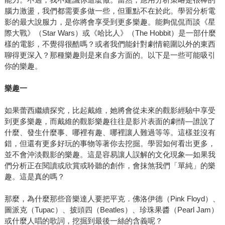
腦力激盪，我們都需要多做一些，但重點不在於此。學習分析電
影的最大說服力，是你將會享受到更多樂趣。能夠侃侃而談《星
際大戰》（Star Wars）或《哈比人》（The Hobbit）是一部什麼
樣的電影，不覺得很酷嗎？或者我們能針對劇情範圍以外的東西
聊得更深入？那種樂趣則是來自多方面的。以下是一些可能吸引
你的樂趣。
樂趣一
如果蕾西繼續探究，比起戴維，她將會從未來的觀影經驗中享受
到更多樂趣，而戴維的觀影樂趣往往是影片表面的劇情—誰說了
什麼、發生什麼事、哪裡有趣、哪裡讓人難過等等。這樣並沒有
錯，但還有更多好玩的事物等著你去挖掘。學習如何看出更多，
並不會沖淡觀影的樂趣。這是容易讓人誤解的文化現象—如果我
們分析正在閱讀或欣賞或聆聽的創作，會抹煞我們「單純」的樂
趣。這是真的嗎？
那麼，為什麼那些音樂達人要把平克．佛洛伊德（Pink Floyd）、
圖派克（Tupac）、披頭四（Beatles）、珍珠果醬（Pearl Jam）
或什麼人唱的歌詞，挖掘到最後一絲的含義呢？