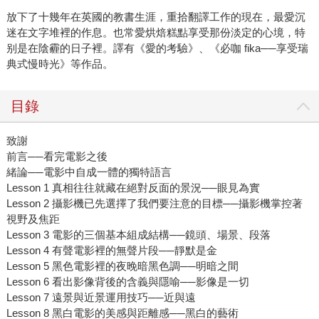
放下了十幾年在英國的教書生涯，重拾翻譯工作的現在，最愛沉
迷在文字堆裡的作息。也常愛烘焙糕點享受那份淡定的心境，特
别是在陰霾的日子裡。譯有《愛的考驗》、《必咖 fika──享受瑞
典式慢時光》等作品。
目錄
致謝
前言──看完電影之後
緒論──電影中自成一體的獨特語言
Lesson 1 真相往往就藏在絕對反面的景況──眼見為實
Lesson 2 攝影機已先選擇了我們要注意的目標──攝影機掌控著
視野及焦距
Lesson 3 電影的三個基本組成結構──鏡頭、場景、段落
Lesson 4 有聲電影裡的無聲片段──靜默是金
Lesson 5 黑色電影裡的夜晚暗黑色調──明暗之間
Lesson 6 看出影像背後的含義與隱喻──影像是一切
Lesson 7 遠景與近景運用技巧──近與遠
Lesson 8 黑白電影的美感與距離感──黑白的藝術