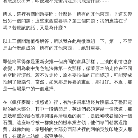
看法沒說出來，即使她不完全清楚那到底是什麼……
所以，這裡有個問題要問：什麼是「所有的其他東西」？這又帶
出另一個問題：這些東西重要嗎？第三個問題：我們應該在乎
嗎？若應該的話，又是為什麼？
以上三個問題值得解答，所以我在此稍微重組一下。第一，不管
是由什麼組成的「所有的其他東西」，絕對重要。
即使簡單得像是重新安排一個房間的家具那樣，上演的劇情也會
改變，因為劇中角色無法像第一次那樣，循著原本的走位在不同
的空間裡演戲。若不改走位，原本要拍攝的正面鏡頭，可能變成
拍到了後腦勺。當然，如果那是你要的畫面，那很好。不過，那
是一個場景中的一個選擇。
在《瘋狂麥斯：憤怒道》裡，有許多飛車追逐片段構成了整部電
影的絕大部分。其中一段情節是，英雄們必須穿越一個狹道，那
是幾噸重的岩石被炸開後再清理過的洞口，是陡峭峽谷裡的一個
石圈。這座峽谷被一群瘋狂的機車黨占領，他們專門勒索過路
費，就像約翰．韋恩拍的大部分西部片裡的阿帕契族印地安人那
樣，在裸岩上站崗，探查地盤。