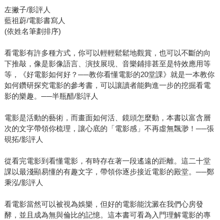
左撇子/影評人
藍祖蔚/電影書寫人
(依姓名筆劃排序)
看電影有許多種方式，你可以輕輕鬆鬆地觀賞，也可以不斷的向
下推敲，像是影像語言、演技展現、音樂鋪排甚至是特效應用等
等，《好電影如何好？──教你看懂電影的20堂課》就是一本教你
如何鑽研探究電影的參考書，可以讓讀者能夠進一步的挖掘看電
影的樂趣。──半瓶醋/影評人
電影是活動的藝術，而畫面如何活、鏡頭怎麼動，本書以富含層
次的文字帶領你梳理，讓心底的「電影感」不再虛無飄渺！──張
硯拓/影評人
從看完電影到看懂電影，有時存在著一段遙遠的距離。這二十堂
課以最淺顯易懂的有趣文字，帶領你逐步接近電影的殿堂。──鄭
秉泓/影評人
看電影當然可以被視為娛樂，但好的電影能沈澱在我們心房發
酵，並且成為無與倫比的記憶。這本書可看為入門理解電影的專