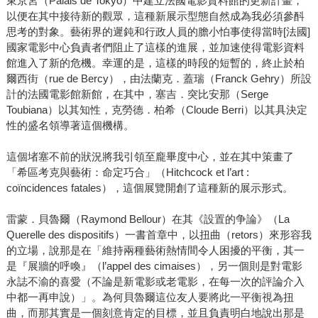
東京宮（Palais de Tokyo）中建立法國電影資料館的更新計畫，
以便在其中接待新的觀眾，這種新展示型態自然成為我必須參酙
思考的對象。藝術界的遲鈍和行政人員的膽小怕事使得當時[法國]
國家電影中心負責者們阻止了這樣的進展，並加速使得電影資料
館進入了新的危機。幸運的是，這樣的時段的短暫的，終止於柏
爾西街（rue de Bercy），由法蘭克．蓋瑞（Franck Gehry）所設
計的法國電影館新館，在其中，塞吉．突比安那（Serge
Toubiana）以其知性，克勞德．柏希（Cloude Berri）以其具決定
性的盛名領導著這個機構。
這個堵塞不前的狀況將我引領至龐畢度中心，並在其中策畫了
「希區考克與藝術：命定巧合」（Hitchcock et l’art :
coïncidences fatales），這個展覽開創了這種新的展示形式。
雷蒙．貝魯爾（Raymond Bellour）在其《設置的争論》（La
Querelle des dispositifs）一書首章中，以扭曲（retors）來形容我
的立場，說那是在「維持兩種藝術熱情間令人困擾的平衡，其一
是『展牆的呼喚』（l’appel des cimaises），另一個則是對電影
永誌不渝的喜愛（不論是新電影或老電影，在每一次的評論介入
中都一再申說）」。為何貝魯爾這位友人要將此一平衡視為扭
曲，而那其實是一個刻意肯定的目標，並且負責明白地說出那是