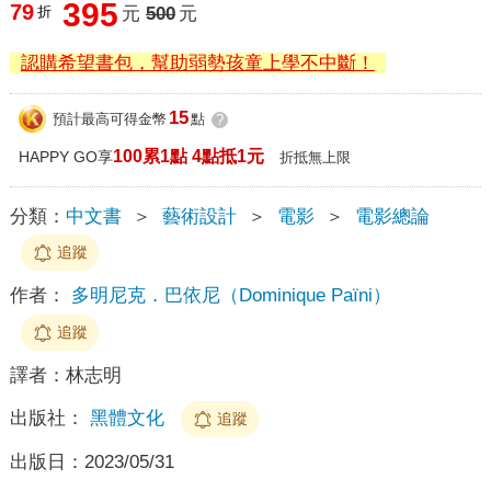
395
79
折
元
500
元
認購希望書包，幫助弱勢孩童上學不中斷！
15
預計最高可得金幣
點
?
100累1點 4點抵1元
HAPPY GO享
折抵無上限
分類：
中文書
＞
藝術設計
＞
電影
＞
電影總論
追蹤
作者：
多明尼克．巴依尼（Dominique Païni）
追蹤
譯者：
林志明
出版社：
黑體文化
追蹤
出版日：
2023/05/31