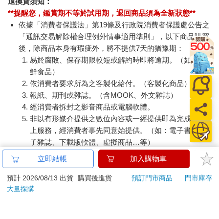
退換貨須知：
**提醒您，鑑賞期不等於試用期，退回商品須為全新狀態**
依據「消費者保護法」第19條及行政院消費者保護處公告之
「通訊交易解除權合理例外情事適用準則」，以下商品購買
後，除商品本身有瑕疵外，將不提供7天的猶豫期：
易於腐敗、保存期限較短或解約時即將逾期。（如：生
鮮食品）
依消費者要求所為之客製化給付。（客製化商品）
報紙、期刊或雜誌。（含MOOK、外文雜誌）
經消費者拆封之影音商品或電腦軟體。
非以有形媒介提供之數位內容或一經提供即為完成之線
上服務，經消費者事先同意始提供。（如：電子書、電
子雜誌、下載版軟體、虛擬商品…等）
已拆封之個人衛生用品。（如：內衣褲、刮鬍刀、除毛
立即結帳
加入購物車
刀…等）
若非上列種類商品，均享有到貨7天的猶豫期（含例假
預計 2026/08/13 出貨
購買後進貨
預訂門市商品
門市庫存
大量採購
日）。
辦理退換貨時，商品（組合商品恕無法接受單獨退貨）必須
是您收到商品時的原始狀態（包含商品本體、配件、贈品、