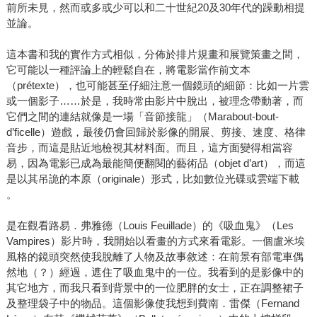
前所未見，然而或多或少可以和二十世紀20及30年代的躁動相提
並論。
這本書和我的實作方式相似，分佈於排片規畫和展覽策畫之間，
它可能以一種評論上的輕鬆自在，將電影當作前文本
（prétexte），也可能甚至仔細注意一個鏡頭的細節：比如一片雲
或一個影子……於是，我時常由影片中脫出，被理念帶動著，而
它們之間的連結就像是一場「音節接龍」（Marabout-bout-
d’ficelle）遊戲，最後仍會回歸於影像的開展、剪接、速度、格律
音步，而這是貼近地檢視其材料面。而且，這方面變得相當容
易，因為電影已成為最能簡便翻閱的藝術品（objet d’art），而這
是以其吊詭的本原（originale）形式，比如數位光碟或雲端下載
。
是在觀看路易．弗雅德（Louis Feuillade）的《吸血鬼》（Les
Vampires）影片時，我開始以看畫的方式來看電影。一個盧米埃
風格的鏡頭突然使我脫離了人物及故事敘述：在前景有部電車偶
然地（？）經過，遮住了吸血鬼中的一位。我看到的是影像中的
其它地方，而我只看到背景中的一位肥胖的女士，正在調整裙子
及整理袋子中的物品。這個影像使我想到費南．雷傑（Fernand