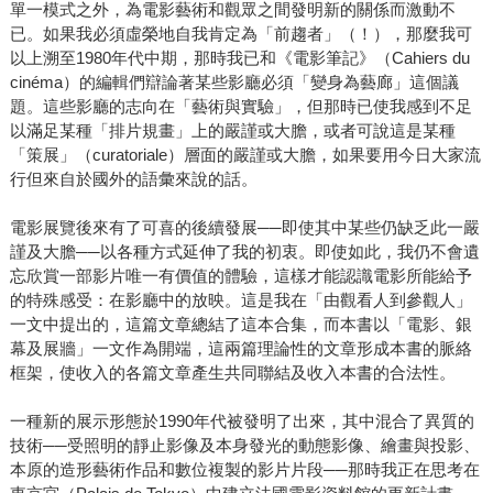
單一模式之外，為電影藝術和觀眾之間發明新的關係而激動不
已。如果我必須虛榮地自我肯定為「前趨者」（！），那麼我可
以上溯至1980年代中期，那時我已和《電影筆記》（Cahiers du
cinéma）的編輯們辯論著某些影廳必須「變身為藝廊」這個議
題。這些影廳的志向在「藝術與實驗」，但那時已使我感到不足
以滿足某種「排片規畫」上的嚴謹或大膽，或者可說這是某種
「策展」（curatoriale）層面的嚴謹或大膽，如果要用今日大家流
行但來自於國外的語彙來說的話。
電影展覽後來有了可喜的後續發展──即使其中某些仍缺乏此一嚴
謹及大膽──以各種方式延伸了我的初衷。即使如此，我仍不會遺
忘欣賞一部影片唯一有價值的體驗，這樣才能認識電影所能給予
的特殊感受：在影廳中的放映。這是我在「由觀看人到參觀人」
一文中提出的，這篇文章總結了這本合集，而本書以「電影、銀
幕及展牆」一文作為開端，這兩篇理論性的文章形成本書的脈絡
框架，使收入的各篇文章產生共同聯結及收入本書的合法性。
一種新的展示形態於1990年代被發明了出來，其中混合了異質的
技術──受照明的靜止影像及本身發光的動態影像、繪畫與投影、
本原的造形藝術作品和數位複製的影片片段──那時我正在思考在