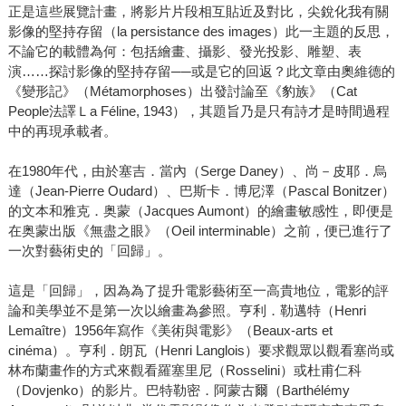
正是這些展覽計畫，將影片片段相互貼近及對比，尖銳化我有關
影像的堅持存留（la persistance des images）此一主題的反思，
不論它的載體為何：包括繪畫、攝影、發光投影、雕塑、表
演……探討影像的堅持存留──或是它的回返？此文章由奧維德的
《變形記》（Métamorphoses）出發討論至《豹族》（Cat
People法譯Ｌa Féline, 1943），其題旨乃是只有詩才是時間過程
中的再現承載者。
在1980年代，由於塞吉．當內（Serge Daney）、尚－皮耶．烏
達（Jean-Pierre Oudard）、巴斯卡．博尼澤（Pascal Bonitzer）
的文本和雅克．奥蒙（Jacques Aumont）的繪畫敏感性，即便是
在奥蒙出版《無盡之眼》（Oeil interminable）之前，便已進行了
一次對藝術史的「回歸」。
這是「回歸」，因為為了提升電影藝術至一高貴地位，電影的評
論和美學並不是第一次以繪畫為參照。亨利．勒邁特（Henri
Lemaître）1956年寫作《美術與電影》（Beaux-arts et
cinéma）。亨利．朗瓦（Henri Langlois）要求觀眾以觀看塞尚或
林布蘭畫作的方式來觀看羅塞里尼（Rosselini）或杜甫仁科
（Dovjenko）的影片。巴特勒密．阿蒙古爾（Barthélémy