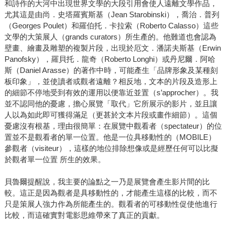
和詩作的大河中出現世界文學的大段引用會使人遠離文學作品，
尤其這是由尚．史塔羅賓斯基（Jean Starobinski），喬治．普列
（Georges Poulet）和羅伯托．卡拉索（Roberto Calasso）這些
文學的大策展人（grands curators）所生產的。他難道也會認為
壁畫、繪畫及雕塑的複製片段，出現於厄文．潘諾夫斯基（Erwin
Panofsky），羅貝托．龍奇（Roberto Longhi）或丹尼爾．阿哈
斯（Daniel Arasse）的著作中時，可能產生「品牌形象及某種刻
板印象」，並使讀者或觀者遠離？相反地，文本的片段及造形上
的細節不停地受到有效的運用以便靠近並置（s’approcher）。我
並不認同他的憂慮，擔心展覽「取代」它所展示的影片，並且讓
人以為如此即可獲得滿足（更甚於文本片段或畫作細節）。這個
憂慮沒有根基，理由很簡單：在展覽中觀看者（spectateur）的位
置並不是觀看者的單一位置。他是一位具移動性的（MOBILE）
參觀者（visiteur），這樣的地位排除想像或是經歷任何可以比擬
於觀者單一位置 所生的效果。
貝魯爾提醒說，我主要的論點之一乃是展覽會產生影片間的比
較。這正是因為觀者是具移動性的，才能產生這樣的比較，而不
只是策展人強力作為所能產生的。觀看者的可移動性促使他進行
比較，而這確實對電影思維帶來了真正的貢獻。