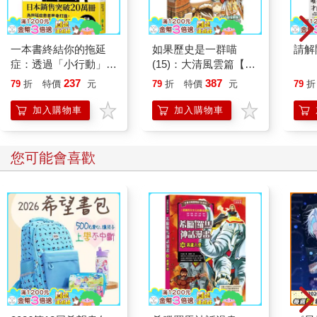
一本書終結你的拖延
如果歷史是一群喵
請解
症：透過「小行動」打
(15)：大清風雲篇【萌
開大腦的行動開關，懶
貓漫畫學歷史】
237
387
79
折
特價
元
79
折
特價
元
79
折
人也能變身「行動派」
的37個科學方法
加入購物車
加入購物車
您可能會喜歡