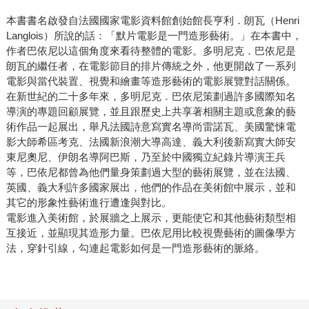
本書書名啟發自法國國家電影資料館創始館長亨利．朗瓦（Henri
Langlois）所說的話：「默片電影是一門造形藝術。」在本書中，
作者巴依尼以這個角度來看待整體的電影。多明尼克．巴依尼是
朗瓦的繼任者，在電影節目的排片傳統之外，他更開啟了一系列
電影與當代裝置、視覺和繪畫等造形藝術的電影展覽對話關係。
在新世紀的二十多年來，多明尼克．巴依尼策劃過許多國際知名
導演的專題回顧展覽，並且跟歷史上共享著相關主題或意象的藝
術作品一起展出，舉凡法國詩意寫實名導尚雷諾瓦、美國驚悚電
影大師希區考克、法國新浪潮大導高達、義大利後新寫實大師安
東尼奧尼、伊朗名導阿巴斯，乃至於中國獨立紀錄片導演王兵
等，巴依尼都曾為他們量身策劃過大型的藝術展覽，並在法國、
英國、義大利許多國家展出，他們的作品在美術館中展示，並和
其它的形象性藝術進行遭逢與對比。
電影進入美術館，於展牆之上展示，更能使它和其他藝術類型相
互接近，並顯現其造形力量。巴依尼用比較視覺藝術的圖像學方
法，穿針引線，勾連起電影如何是一門造形藝術的脈絡。