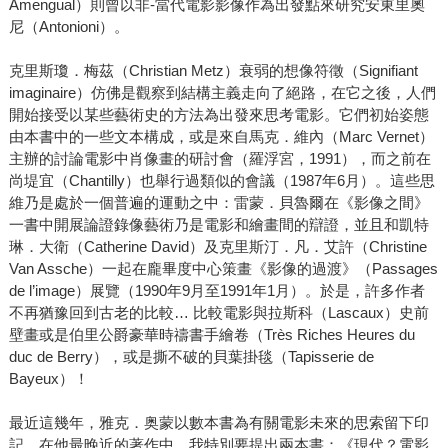
Amengual）則曾以非-當代電影影像作為出發點來研究安東里奧
尼（Antonioni）。
克里斯瓊．梅茲（Christian Metz）衰弱的想像符徵（Signifiant
imaginaire）仿佛是觀察到結構主義走向了絕路，在它之後，人們
開始接受以某些藝術史的方法為出發來思考電影。它們初始姿態
由本書中的一些文本構成，或是來自馬克．維內（Marc Vernet）
主辦的討論電影中肖像畫的研討會（羅浮宮，1991），而之前在
尚堤宜（Chantilly）也舉行過類似的會議（1987年6月）。這些思
維乃是處於一個普遍的運動之中：雷蒙．貝魯爾在《影像之間》
一書中開展論證錄像藝術乃是電影和繪畫間的辯證，並且和凱特
琳．大衛（Catherine David）及克里斯汀．凡．艾許（Christine
Van Assche）一起在龐畢度中心策畫《影像的過渡》（Passages
de l’image）展覽（1990年9月至1991年1月）。於是，許多作者
不再猶豫回到古老的比較… 比較電影與拉斯科（Lascaux）史前
壁畫或是伯里公爵豪華時禱書手繪卷（Très Riches Heures du
duc de Berry），或是撕不破的貝葉掛毯（Tapisserie de
Bayeux）！
最近這幾年，雅克．奥蒙以數本書為有關電影未來的思索留下印
記。在他最晚近的著作中，我特別要提出兩本書：《現代？電影