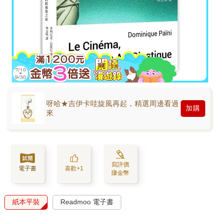
呀哈★吉伊卡哇旋風再起，精選周邊看過
加購
來
寫評價
電子書
喜歡+1
賺金幣
紙本平裝
Readmoo 電子書