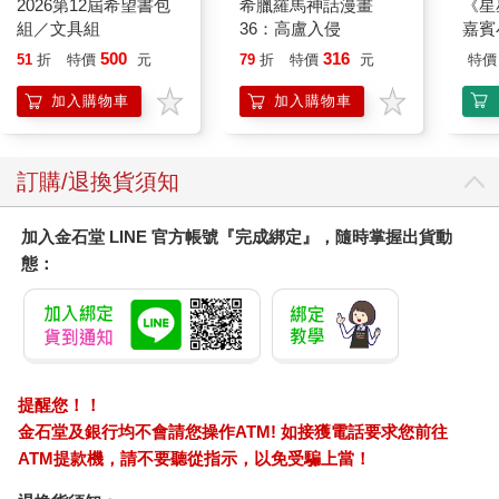
2026第12屆希望書包
希臘羅馬神話漫畫
《星
組／文具組
36：高盧入侵
嘉賓
500
316
51
折
特價
元
79
折
特價
元
特價
加入購物車
加入購物車
訂購/退換貨須知
加入金石堂 LINE 官方帳號『完成綁定』，隨時掌握出貨動
態：
提醒您！！
金石堂及銀行均不會請您操作ATM! 如接獲電話要求您前往
ATM提款機，請不要聽從指示，以免受騙上當！