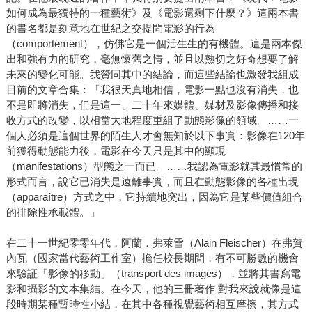
如何成為最獨特的一種藝術》及《電影還剩下什麼？》這兩本書
的書名都是刻意地在世紀之交提問電影的行為
（comportement），仿佛它是一個活生生的有機體。這是兩本傑
出和強有力的研究，毫無懷舊之情，並且以熱切之好奇想要了解
未來的變化可能。我贊同其中的結論，而這些結論也激發我組成
目前的文章合集：「我很天真地相信，電影一點也沒有消失，也
不是即將消失，但是這一、二十年來媒體、媒材及影像傳播和接
收方式的改變，以相當大地程度重組了動態影像的領域。……一
個人必須是這個世界的陌生人才會無知於以下事實：影像在120年
前獲得動態能力後，電影在今天只是其中的顯現
（manifestations）型態之一而已。……我認為電影就其最慣常的
形式而言，說它已消失是遠離事實，而且在動態影像的各種出現
（apparaître）方式之中，它持續地突出，因為它是某些價值組合
的排除性承載體。」
在二十一世紀零零年代，阿蘭．弗萊雪（Alain Fleischer）在弗賀
內瓦（國家當代藝術工作室）擔任校長期間，有不可勝數的機會
來驗証「影像的移動」（transport des images），並將其書寫電
影和攝影的文本集結。在今天，他的三冊著作 對我來說就像是這
段時期某種暫時性小結，在其中各種視覺藝術相互摩擦，其方式