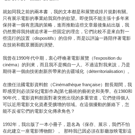
就如同我之前的兩本書 ，我的文本都是和展覽或排片規劃有關。
只有展示電影的事業給我寫作的欲望。即使我不能主張十多年來
保持著一個有意識的策略，進而推動這些文章最後集結出版，我
仍然覺得我持續追求著一些固定的理念，它們比較不是來自對一
些流行的設置（dispositifs）的信仰，而是以評論一路陪伴著電影
在技術和觀眾層面的演變。
我曾在1990年代中期，衷心呼喚著電影展覽（l’exposition du
cinéma）的到來，而且我不是獨自一人。不過這對我來說，乃是
期待著一個由技術創新所帶來的去疆域化（déterritorialisation）。
在擔任法國電影資料館（Cinémathèque française）館長期間，我
即感受到必須深化[電影作為]第七藝術的藝術史和美學。在1980和
90年代，電影資料館面對著突然出現的多重管道，它們使得個人
可以近用電影文化資產受擴增的領域。在這個擾動的脈絡下，怎
能不反省它們的電影文化傳承角色？
1992年，我出版了一本小冊子，題名為《保存、展示，我們不怕
在此建立一座電影博物館》 。 那時我已因必須在影廳放映電影這