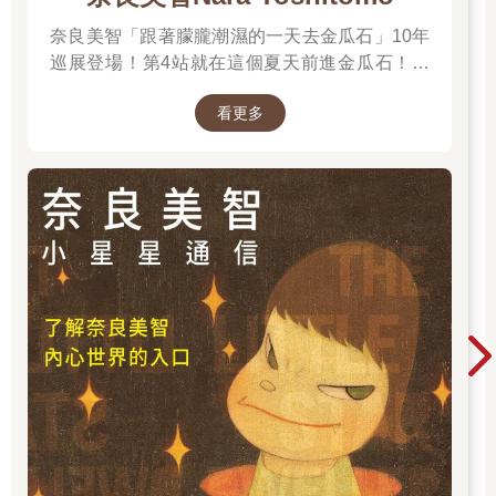
奈良美智「跟著朦朧潮濕的一天去金瓜石」10年
巡展登場！第4站就在這個夏天前進金瓜石！展
期2025.6.28 – 2025.9.28，前往看展前先來回顧
看更多
他的作品吧～