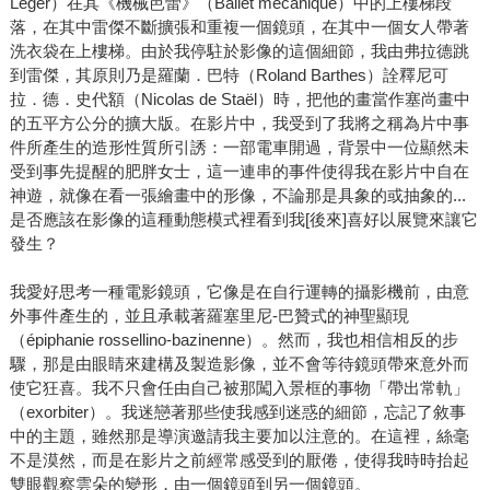
Léger）在其《機械芭蕾》（Ballet mécanique）中的上樓梯段
落，在其中雷傑不斷擴張和重複一個鏡頭，在其中一個女人帶著
洗衣袋在上樓梯。由於我停駐於影像的這個細節，我由弗拉德跳
到雷傑，其原則乃是羅蘭．巴特（Roland Barthes）詮釋尼可
拉．德．史代額（Nicolas de Staël）時，把他的畫當作塞尚畫中
的五平方公分的擴大版。在影片中，我受到了我將之稱為片中事
件所產生的造形性質所引誘：一部電車開過，背景中一位顯然未
受到事先提醒的肥胖女士，這一連串的事件使得我在影片中自在
神遊，就像在看一張繪畫中的形像，不論那是具象的或抽象的...
是否應該在影像的這種動態模式裡看到我[後來]喜好以展覽來讓它
發生？
我愛好思考一種電影鏡頭，它像是在自行運轉的攝影機前，由意
外事件產生的，並且承載著羅塞里尼-巴贊式的神聖顯現
（épiphanie rossellino-bazinenne）。然而，我也相信相反的步
驟，那是由眼睛來建構及製造影像，並不會等待鏡頭帶來意外而
使它狂喜。我不只會任由自己被那闖入景框的事物「帶出常軌」
（exorbiter）。我迷戀著那些使我感到迷惑的細節，忘記了敘事
中的主題，雖然那是導演邀請我主要加以注意的。在這裡，絲毫
不是漠然，而是在影片之前經常感受到的厭倦，使得我時時抬起
雙眼觀察雲朵的變形，由一個鏡頭到另一個鏡頭。