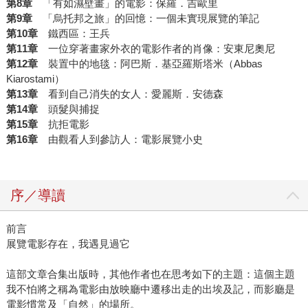
第8章
「有如濕壁畫」的電影：保羅．吉歐里
第9章
「烏托邦之旅」的回憶：一個未實現展覽的筆記
第10章
鐵西區：王兵
第11章
一位穿著畫家外衣的電影作者的肖像：安東尼奧尼
第12章
裝置中的地毯：阿巴斯．基亞羅斯塔米（Abbas
Kiarostami）
第13章
看到自己消失的女人：愛麗斯．安德森
第14章
頭髮與捕捉
第15章
抗拒電影
第16章
由觀看人到參訪人：電影展覽小史
序／導讀
前言
展覽電影存在，我遇見過它
這部文章合集出版時，其他作者也在思考如下的主題：這個主題
我不怕將之稱為電影由放映廳中遷移出走的出埃及記，而影廳是
電影慣常及「自然」的場所。