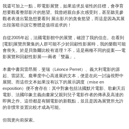
我還可加上一點，即電影展覽，如果追求反省性的目標，會孕育
想要觀看整部影片的慾望。我曾經親自多次感受到，甚至聽見參
觀者表達出緊急想要看到 展出影片的貪食慾望，而這是因為其展
出段落暗示說它整體是值得追求的！
自從2005年起，法國電影館中的展覽，確證了我的信念。在看到
[電影]展覽所聚集的人群可能不少於回顧性影展時，我的樂觀可能
會喪失。於是貝魯爾比較有道理？不，這是兩種不同的提案──電
影展覽和回顧性影展──兩者「雙贏」。
本書中書寫雷昂斯．斐瑞（Léonce Perret）、義大利電影的源
起、雷諾瓦、龐畢度中心高達展的文本，便是在此一討論視野中
展開。而這些文本如果沒有以下的展示調度（mise en
exposition）便不會存在：其中對象包括法國默片電影、歌劇天后
電影、法國印象主義由畫家父親到兒子電影作者的傳承及高達的
即興之作。這些都是有關電影的新觀點，並且是因為展覽所允許
的非慣常並置比較才成為可能。
但我更向前探索。