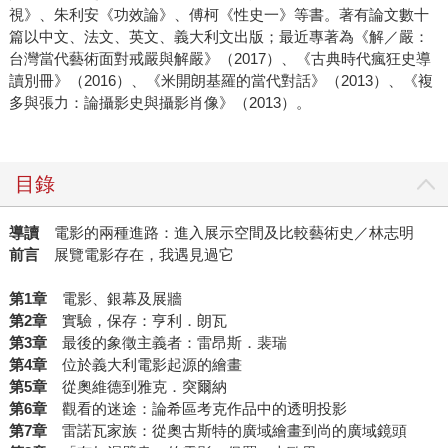
視》、朱利安《功效論》、傅柯《性史一》等書。著有論文數十
篇以中文、法文、英文、義大利文出版；最近專著為《解／嚴：
台灣當代藝術面對戒嚴與解嚴》（2017）、《古典時代瘋狂史導
讀別冊》（2016）、《米開朗基羅的當代對話》（2013）、《複
多與張力：論攝影史與攝影肖像》（2013）。
目錄
導讀
電影的兩種進路：進入展示空間及比較藝術史／林志明
前言
展覽電影存在，我遇見過它
第1章
電影、銀幕及展牆
第2章
實驗，保存：亨利．朗瓦
第3章
最後的象徵主義者：雷昂斯．裴瑞
第4章
位於義大利電影起源的繪畫
第5章
從奧維德到雅克．突爾納
第6章
觀看的迷途：論希區考克作品中的透明投影
第7章
雷諾瓦家族：從奧古斯特的廣域繪畫到尚的廣域鏡頭