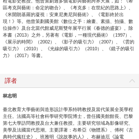
程電影史教授。他曾策劃過多個電影與藝術跨界大展，如：《希
區考克與藝術：命定的吻合》、《考克多：在世紀的思路上》、
《米開朗基羅的凝視：安東尼奧尼與藝術》、《電影終於出
現！》等。他曾策劃國美館《數位之手：繪畫、素描、拍攝、數
位操作》及台北當代館威尼斯雙年展平行展《春德的盛宴》。除
本書（2013）之外，另著有《電影，一種現代藝術》（1997）、
《展示的時間》（2002）、《影子的吸引力》（2007）、《雲的
吸引力》（2010）、《光線的吸引力》（2010）、《鏡子的吸引
力》（2017）等書。
譯者
林志明
臺北教育大學藝術與造形設計學系特聘教授及當代策展全英學程
主任。法國高等社會科學研究學院博士，曾任國美館館長、巴黎
第七大學訪問教授及台大兼任教授。主要研究領域為影像研究、
美學及法國當代思潮。主要譯著：布希亞《物體系》、傅柯《古
典時代瘋狂史》、班雅明《說故事的人》、布赫迪厄《論電