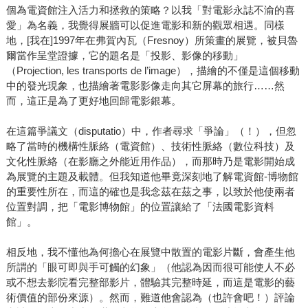
個為電資館注入活力和拯救的策略？以我「對電影永誌不渝的喜
愛」為名義，我覺得展牆可以促進電影和新的觀眾相遇。同樣
地，[我在]1997年在弗賀內瓦（Fresnoy）所策畫的展覽，被貝魯
爾當作呈堂證據，它的題名是「投影、影像的移動」
（Projection, les transports de l’image），描繪的不僅是這個移動
中的發光現象，也描繪著電影影像走向其它屏幕的旅行……然
而，這正是為了更好地回歸電影銀幕。
在這篇爭議文（disputatio）中，作者尋求「爭論」（！），但忽
略了當時的機構性脈絡（電資館）、技術性脈絡（數位科技）及
文化性脈絡（在影廳之外能近用作品），而那時乃是電影開始成
為展覽的主題及載體。但我知道他畢竟深刻地了解電資館-博物館
的重要性所在，而這的確也是我念茲在茲之事，以致於他使兩者
位置對調，把「電影博物館」的位置讓給了「法國電影資料
館」。
相反地，我不懂他為何擔心在展覽中散置的電影片斷，會產生他
所謂的「眼可即與手可觸的幻象」（他認為因而很可能使人不必
或不想去影院看完整部影片，體驗其完整時延，而這是電影的藝
術價值的部份來源）。然而，難道他會認為（也許會吧！）評論