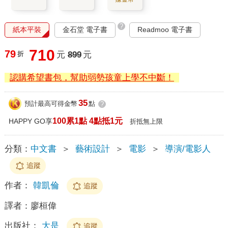
?
紙本平裝
金石堂 電子書
Readmoo 電子書
710
79
折
元
899
元
認購希望書包，幫助弱勢孩童上學不中斷！
35
預計最高可得金幣
點
?
100累1點 4點抵1元
HAPPY GO享
折抵無上限
分類：
中文書
＞
藝術設計
＞
電影
＞
導演/電影人
追蹤
作者：
韓凱倫
追蹤
譯者：
廖桓偉
出版社：
大是
追蹤