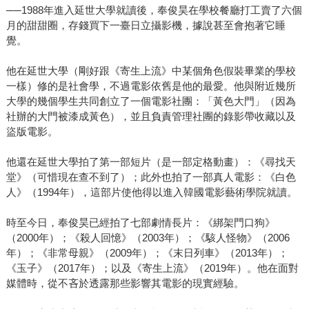
──1988年進入延世大學就讀後，奉俊昊在學校餐廳打工賣了六個
月的甜甜圈，存錢買下一臺日立攝影機，據說甚至會抱著它睡
覺。
他在延世大學（剛好跟《寄生上流》中某個角色假裝畢業的學校
一樣）修的是社會學，不過電影依舊是他的最愛。他與附近幾所
大學的幾個學生共同創立了一個電影社團：「黃色大門」（因為
社辦的大門被漆成黃色），並且負責管理社團的錄影帶收藏以及
盜版電影。
他還在延世大學拍了第一部短片（是一部定格動畫）：《尋找天
堂》（可惜現在查不到了）；此外也拍了一部真人電影：《白色
人》（1994年），這部片使他得以進入韓國電影藝術學院就讀。
時至今日，奉俊昊已經拍了七部劇情長片：《綁架門口狗》
（2000年）；《殺人回憶》（2003年）；《駭人怪物》（2006
年）；《非常母親》（2009年）；《末日列車》（2013年）；
《玉子》（2017年）；以及《寄生上流》（2019年）。他在面對
媒體時，從不吝於透露那些影響其電影的現實經驗。