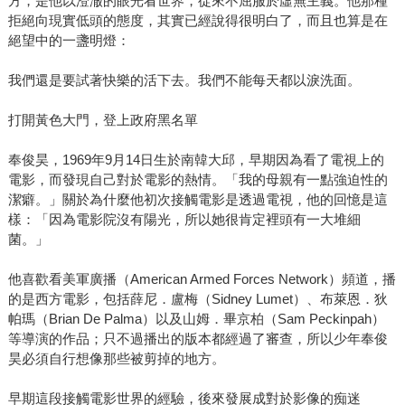
方，是他以澄澈的眼光看世界，從來不屈服於虛無主義。他那種
拒絕向現實低頭的態度，其實已經說得很明白了，而且也算是在
絕望中的一盞明燈：
我們還是要試著快樂的活下去。我們不能每天都以淚洗面。
打開黃色大門，登上政府黑名單
奉俊昊，1969年9月14日生於南韓大邱，早期因為看了電視上的
電影，而發現自己對於電影的熱情。「我的母親有一點強迫性的
潔癖。」關於為什麼他初次接觸電影是透過電視，他的回憶是這
樣：「因為電影院沒有陽光，所以她很肯定裡頭有一大堆細
菌。」
他喜歡看美軍廣播（American Armed Forces Network）頻道，播
的是西方電影，包括薛尼．盧梅（Sidney Lumet）、布萊恩．狄
帕瑪（Brian De Palma）以及山姆．畢京柏（Sam Peckinpah）
等導演的作品；只不過播出的版本都經過了審查，所以少年奉俊
昊必須自行想像那些被剪掉的地方。
早期這段接觸電影世界的經驗，後來發展成對於影像的痴迷