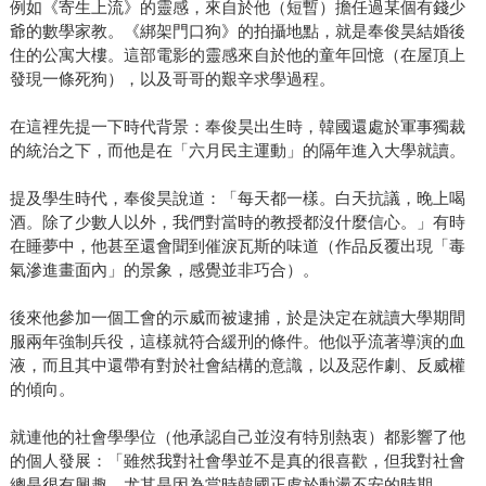
例如《寄生上流》的靈感，來自於他（短暫）擔任過某個有錢少
爺的數學家教。《綁架門口狗》的拍攝地點，就是奉俊昊結婚後
住的公寓大樓。這部電影的靈感來自於他的童年回憶（在屋頂上
發現一條死狗），以及哥哥的艱辛求學過程。
在這裡先提一下時代背景：奉俊昊出生時，韓國還處於軍事獨裁
的統治之下，而他是在「六月民主運動」的隔年進入大學就讀。
提及學生時代，奉俊昊說道：「每天都一樣。白天抗議，晚上喝
酒。除了少數人以外，我們對當時的教授都沒什麼信心。」有時
在睡夢中，他甚至還會聞到催淚瓦斯的味道（作品反覆出現「毒
氣滲進畫面內」的景象，感覺並非巧合）。
後來他參加一個工會的示威而被逮捕，於是決定在就讀大學期間
服兩年強制兵役，這樣就符合緩刑的條件。他似乎流著導演的血
液，而且其中還帶有對於社會結構的意識，以及惡作劇、反威權
的傾向。
就連他的社會學學位（他承認自己並沒有特別熱衷）都影響了他
的個人發展：「雖然我對社會學並不是真的很喜歡，但我對社會
總是很有興趣，尤其是因為當時韓國正處於動盪不安的時期。