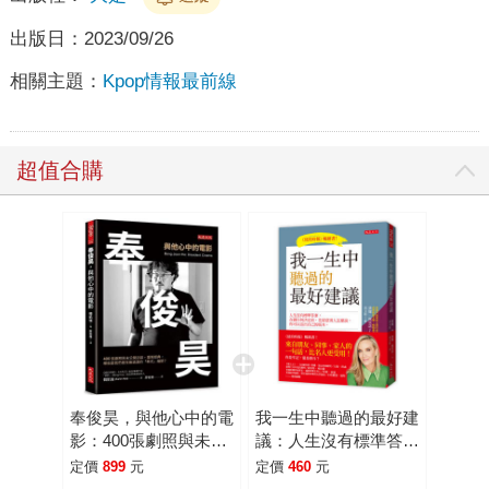
出版日：
2023/09/26
相關主題：
Kpop情報最前線
超值合購
奉俊昊，與他心中的電
我一生中聽過的最好建
影：400張劇照與未公
議：人生沒有標準答
開訪談，重現經典，哪
案，在做任何決定前，
定價
899
元
定價
460
元
些是我們看完後遺漏的
先留意別人怎麼說，你