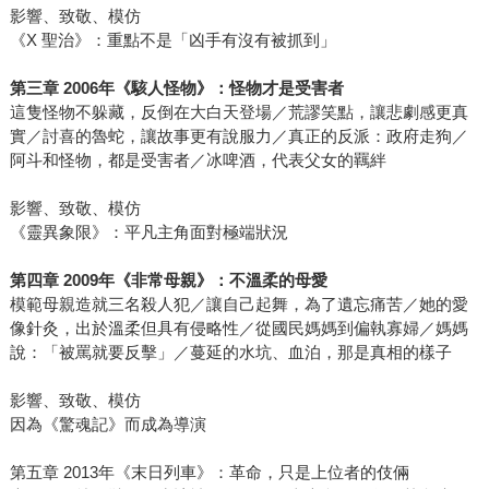
影響、致敬、模仿
《X 聖治》：重點不是「凶手有沒有被抓到」
第三章 2006年《駭人怪物》：怪物才是受害者
這隻怪物不躲藏，反倒在大白天登場／荒謬笑點，讓悲劇感更真
實／討喜的魯蛇，讓故事更有說服力／真正的反派：政府走狗／
阿斗和怪物，都是受害者／冰啤酒，代表父女的羈絆
影響、致敬、模仿
《靈異象限》：平凡主角面對極端狀況
第四章 2009年《非常母親》：不溫柔的母愛
模範母親造就三名殺人犯／讓自己起舞，為了遺忘痛苦／她的愛
像針灸，出於溫柔但具有侵略性／從國民媽媽到偏執寡婦／媽媽
說：「被罵就要反擊」／蔓延的水坑、血泊，那是真相的樣子
影響、致敬、模仿
因為《驚魂記》而成為導演
第五章 2013年《末日列車》：革命，只是上位者的伎倆