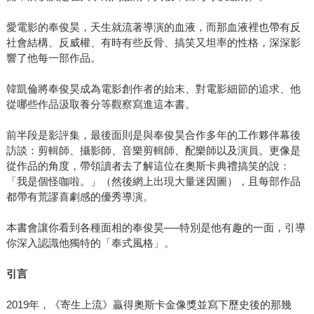
愛電影的奉俊昊，天生就流著導演的血液，而那血液裡也帶有反
社會結構、反威權、有時有些反骨、搞笑又坦率的性格，深深影
響了他每一部作品。
韓凱倫將奉俊昊成為電影創作者的始末、對電影細節的追求、他
從哪些作品汲取養分等觀察寫進這本書。
前半段是影評集，最後面則是與奉俊昊合作多年的工作夥伴幕後
訪談：剪輯師、攝影師、音樂剪輯師、配樂師以及演員。更像是
從作品的角度，帶領讀者去了解這位在奧斯卡典禮搞笑的說：
「我是個怪咖啦。」（然後網上出現大量迷因圖），且每部作品
都帶有荒謬喜劇感的優秀導演。
本書會讓你看到各種面相的奉俊昊──特別是他有趣的一面，引導
你深入認識他獨特的「奉式風格」。
引言
2019年，《寄生上流》贏得奧斯卡金像獎並寫下歷史後的那幾