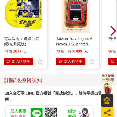
電馭叛客：邊緣行者
Taiwan Travelogue: A
吉伊
(藍光典藏版)
Novel(U.S.-printed
edition)
2077
499
特價
元
73
折
特價
元
96
折
加入購物車
加入購物車
訂購/退換貨須知
加入金石堂 LINE 官方帳號『完成綁定』，隨時掌握出貨動
會
態：
員