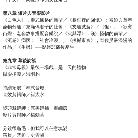
第八章 短片與音樂影片
《白色人》，奉式風格的雛型／《相框裡的回憶》：被迫與童年
寵物分離／充滿偽君子的社會：《支離滅裂》／〈但〉、〈寂寞
街燈〉老套故事搭配音樂說／《沉與浮》：漢江怪物的前輩／
《流感》病因：「社會冷漠」／《搖撼東京》，奉俊昊最浪漫的
作品／《生機》──歷經悲痛後產生
第九章 幕後訪談
《非常母親》最後一場戲，是上天的禮物
攝影指導／洪坰杓
持續拓展「奉式音域」
音效剪輯師／崔太永
鏡頭裁縫師：完美縫補「奉細節」
影片剪輯師／楊勁莫
分鏡很龜毛，但我可以任意填滿
演員／蒂妲．史雲頓