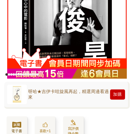
呀哈★吉伊卡哇旋風再起，精選周邊看過
加購
來
寫評價
電子書
喜歡+1
賺金幣