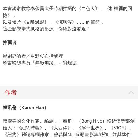
本書獨家收錄奉俊昊大學時期拍攝的《白色人》、《相框裡的回
憶》，
以及短片《支離滅裂》、《沉與浮》……的細節，
這些影響奉式風格的起源，你絕對沒看過！
推薦者
影劇評論者／重點就在括號裡
臉書粉絲專頁「無影無蹤」／翁煌德
作者
韓凱倫（
Karen Han
）
韓裔美國文化作家、編劇，「奉群」（Bong Hive）粉絲俱樂部創
始人；《紐約時報》、《大西洋》、《浮華世界》、《VICE》、
《紐約》雜誌專欄作家；曾參與Netflix動畫影集製作，並與夥伴