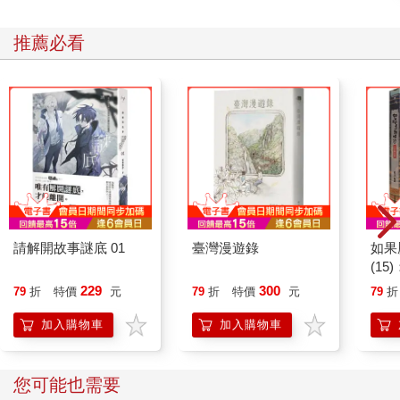
推薦必看
請解開故事謎底 01
臺灣漫遊錄
如果
(1
貓漫
229
300
79
折
特價
元
79
折
特價
元
79
折
加入購物車
加入購物車
您可能也需要