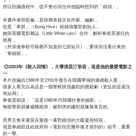
所以拍攝過程中，從不會出現任何他臨時想到的「鏡頭」。
本書作者韓凱倫，是韓裔美籍文化作家、編劇，
也是「奉群」（Bong Hive）粉絲俱樂部創始人。
她與英國電影雜誌《Little White Lies》合作，解析奉俊昊過往的
經典，
（外加連奉粉可能都不知道的七部短片），重現你沒看出來的
「奉細節」。
◎
2003
年《殺人回憶》，大導演昆汀形容，這是他的最愛電影之
一
本片改編自1986年至1991年發生在韓國華城的連續殺人案，
很多人看完以為這是一個警察抓強姦犯的懸疑劇（更扯的是還沒
有結局）。
奉俊昊卻說：「這是1980年代韓國社會的縮影。」
無能警探就像威權政府、被刑求的嫌犯就像無辜百姓。
而男主角宋康昊在最後一幕對鏡頭的大眼凝視特寫，
就是奉細節送給政府和（電影拍完幾年後才抓到的）凶手，重重
的一擊。