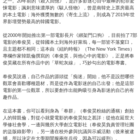
之一。20年前的《殺人回憶》，是許多影迷心目中最棒的犯罪驚
悚電影；諷刺意味濃厚的《駭人怪物》，曾是南韓史上票房最高
的本土電影；海外獲獎無數的《寄生上流》，則成為了2019年世
界影壇聲勢最高的韓國電影。
從2000年開始推出第一部電影長片《綁架門口狗》，目前拍了7部
電影的奉俊昊，從韓國本土到海外好萊塢，每一部皆不落窠臼，
且主題都不相同；這本由《紐約時報》（The New York Times）
專欄作家韓凱倫撰寫的《奉俊昊，與他心中的電影》，正是將奉
俊昊藏在所有作品中的「草蛇灰線」，巧妙勾出的電影專書。
奉俊昊說過，自己作品的源頭從「痴迷」開始，他不是設想哪些
觀眾會喜歡哪種題材，而是從作為電影迷的自己出發；他是這部
電影的第一位觀眾，所以要創作出能夠吸引身為影迷的自己的有
趣作品。
在這本書，你可以看到身為「奉群」（奉俊昊粉絲的通稱）創始
人的韓凱倫，對從小就愛電影的奉俊昊知之甚詳：從他在延世大
學修社會學，一邊與幾所大學創立電影社（奉俊昊負責管理社團
的盜版錄影帶），另一邊在校外參與抗議與示威活動（後來被逮
捕，所以決定在大學期間服兩年兵役，因為可以緩刑）。