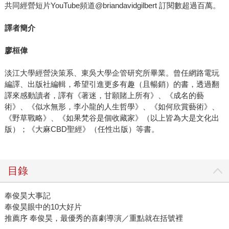
共同經營短片YouTube頻道@briandavidgilbert 訂閱數超過百萬。
譯者簡介
廖桓偉
淡江大學經營決策系、東吳大學企管研究所畢業。曾任網路電玩
編譯、出版社編輯，希望引進更多有趣（且暢銷）的書，透過翻
譯來感動讀者，譯有《著迷，甘願賭上所有》、《成名的藝
術》、《似水無形，李小龍的人生哲學》、《如何欣賞藝術》、
《野草戰略》、《如果梵谷是個收藏家》（以上皆為大是文化出
版）；《大麻CBD聖經》（任性出版）等書。
目錄
奉俊昊大事記
奉俊昊眼中的10大好片
推薦序 奉俊昊，最優秀的喜劇導演／重點就在括號裡