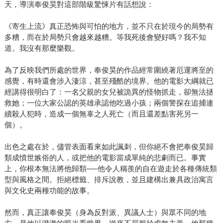
天，導演奉俊昊對這部階級驚悚片有話想說：
《寄生上流》真正恐怖與可怕的地方，並不只在於現今的局勢有
多糟，而在於局勢只會越來越糟。等我死後會變好嗎？我不知
道。我沒有那麼樂觀。
為了反映我們所處的世界，奉俊昊的作品經常圍繞著厄運將至的
感覺，有時還會涉入淒涼，甚至殘酷的境界。他的電影大綱就已
經講得很明白了：一名父親的女兒被詭異的怪物抓走，卻無法拯
救她；一位大家公認的英雄承認他吃過小孩；兩個警探在追捕連
續殺人犯時，造成一個無辜之人死亡（而且還差點害死另一
個）。
出色之處在於，儘管表面看來如此諷刺，但你絕不會把奉俊昊歸
類成憤世嫉俗的人，或把他的電影當成單純的悲劇而已。事實
上，你根本無法將他歸類──他令人稱羨的自在遊走於各種傳統類
型與風格之間。拒絕標籤、排斥說教，並且建構出兼具政治寓言
與文化史兩種功能的故事。
然而，真正讓奉俊昊（身為反對派、異議人士）與眾不同的地