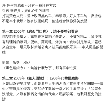
序 任何情感都不只有一種詮釋方式
引言 奉俊昊，與他心中的細節
打開黃色大門，登上政府黑名單／奉細節／好人不單純，反派也
不是本來就壞／沒有快樂結局，但過程會讓你爆笑幾聲
第一章 2000年《綁架門口狗》，請不要整部看完
綁架犯不是壞人，重點也不是狗／殺老人、小孩的狗……背後都
有能理解的原因／蛋糕、蘿蔔乾、燉狗肉：食物就是階級／靈感
來自童年，場景取材新婚公寓／結局留給觀眾寫──奉式風格的開
端
影響、致敬、模仿
《黑色追緝令》：無論什麼故事，都有喜劇性質
第二章 2003年《殺人回憶》：1980年代韓國縮影
不是因為好笑才笑，而是看見人生的矛盾／貫串本片的關鍵──讀
心／宋康昊的特寫，突然給了觀眾一拳／凶手看完後：「我完全
沒感覺」／沒有懷舊之情的時代劇／用謀殺案，包裝對歷史的控
訴