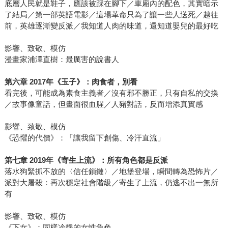
底層人民就是鞋子，應該被踩在腳下／車廂內的配色，其實暗示
了結局／第一部英語電影／這場革命只為了讓一些人送死／越往
前，英雄逐漸變反派／我知道人肉的味道，還知道嬰兒的最好吃
影響、致敬、模仿
漫畫家浦澤直樹：最厲害的說書人
第六章 2017年《玉子》：肉食者，別看
看完後，可能成為素食主義者／沒有邪不勝正，只有自私的交換
／故事像童話，但畫面很血腥／人豬對話，反而增添真實感
影響、致敬、模仿
《恐懼的代價》：「讓我留下創傷、冷汗直流」
第七章 2019年《寄生上流》：所有角色都是反派
落水狗緊抓不放的〈信任鎖鏈〉／地堡登場，瞬間轉為恐怖片／
派對大屠殺：再次穩定社會階級／寄生了上流，仍逃不出一無所
有
影響、致敬、模仿
《下女》：同樣冷靜的女性角色