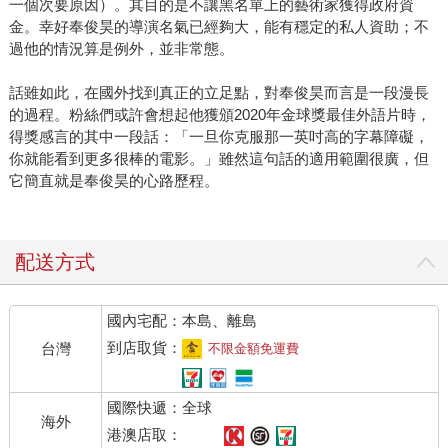
一個次要原因）。其目的是不讓黑名單上的藝術家獲得政府資
金。幸好奉俊昊的導演名氣已經夠大，能有穩定的私人資助；不
過他的情況算是例外，並非常態。
話雖如此，在國外找到真正的立足點，對奉俊昊而言是一段漫長
的過程。粉絲們或許會想起他獲頒2020年金球獎最佳外語片時，
得獎感言的其中一段話：「一旦你克服那一英吋高的字幕障礙，
你就能看到更多很棒的電影。」雖然這句話的適用範圍很廣，但
它簡直就是奉俊昊的心路歷程。
配送方式
國內宅配：本島、離島
到店取貨：
台灣
不限金額免運費
國際快遞：全球
海外
港澳店取：