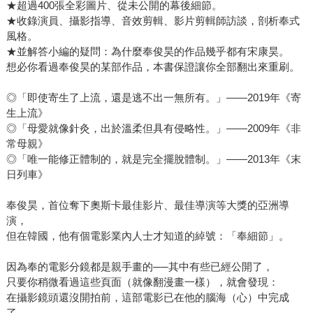
★超過400張全彩圖片、從未公開的幕後細節。
★收錄演員、攝影指導、音效剪輯、影片剪輯師訪談，剖析奉式
風格。
★並解答小編的疑問：為什麼奉俊昊的作品幾乎都有宋康昊。
想必你看過奉俊昊的某部作品，本書保證讓你全部翻出來重刷。
◎「即使寄生了上流，還是逃不出一無所有。」——2019年《寄
生上流》
◎「母愛就像針灸，出於溫柔但具有侵略性。」——2009年《非
常母親》
◎「唯一能修正體制的，就是完全擺脫體制。」——2013年《末
日列車》
奉俊昊，首位奪下奧斯卡最佳影片、最佳導演等大獎的亞洲導
演，
但在韓國，他有個電影業內人士才知道的綽號：「奉細節」。
因為奉的電影分鏡都是親手畫的──其中有些已經公開了，
只要你稍微看過這些頁面（就像翻漫畫一樣），就會發現：
在攝影鏡頭還沒開拍前，這部電影已在他的腦海（心）中完成
了，