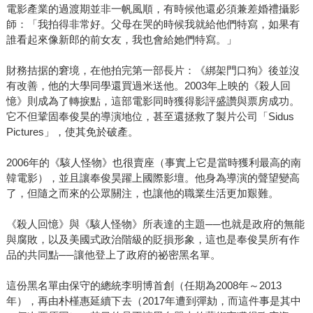
電影產業的過渡期並非一帆風順，有時候他還必須兼差婚禮攝影
師：「我拍得非常好。父母在哭的時候我就給他們特寫，如果有
誰看起來像新郎的前女友，我也會給她們特寫。」
財務拮据的窘境，在他拍完第一部長片：《綁架門口狗》後並沒
有改善，他的大學同學還買過米送他。2003年上映的《殺人回
憶》則成為了轉捩點，這部電影同時獲得影評盛讚與票房成功。
它不但鞏固奉俊昊的導演地位，甚至還拯救了製片公司「Sidus
Pictures」，使其免於破產。
2006年的《駭人怪物》也很賣座（事實上它是當時獲利最高的南
韓電影），並且讓奉俊昊躍上國際影壇。他身為導演的聲望變高
了，但隨之而來的公眾關注，也讓他的職業生活更加艱難。
《殺人回憶》與《駭人怪物》所表達的主題──也就是政府的無能
與腐敗，以及美國式政治階級的貶損形象，這也是奉俊昊所有作
品的共同點──讓他登上了政府的祕密黑名單。
這份黑名單由保守的總統李明博首創（任期為2008年～2013
年），再由朴槿惠延續下去（2017年遭到彈劾，而這件事是其中