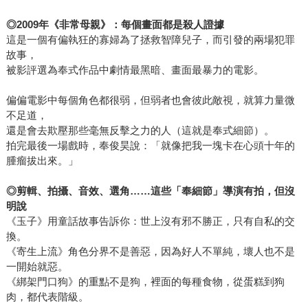
◎
2009
年《非常母親》：每個畫面都是殺人證據
這是一個有偏執狂的寡婦為了拯救智障兒子，而引發的兩場犯罪
故事，
被影評選為奉式作品中劇情最黑暗、畫面最暴力的電影。
偏偏電影中每個角色都很弱，但弱者也會彼此敵視，就算力量微
不足道，
還是會去欺壓那些毫無反擊之力的人（這就是奉式細節）。
拍完最後一場戲時，奉俊昊說：「就像把我一塊卡在心頭十年的
腫瘤拔出來。」
◎
剪輯、拍攝、音效、選角
……
這些「奉細節」導演有拍，但沒
明說
《玉子》用童話故事告訴你：世上沒有邪不勝正，只有自私的交
換。
《寄生上流》角色分界不是善惡，因為好人不單純，壞人也不是
一開始就惡。
《綁架門口狗》的重點不是狗，裡面的每種食物，從蛋糕到狗
肉，都代表階級。