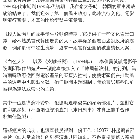
1980年代末期到1990年代初期，我在念大學時，韓國的軍事獨裁
統治結束了。我們迎來了第一個民主政府，此時流行文化、電影
與流行音樂，才真的開始衝擊主流意識。」
《殺人回憶》的故事發生於類似時期，它提供了一些文化背景知
識，給不熟悉當代韓國歷史的人；故事從多個層面述說政府的腐
敗，例如劇情中發生抗爭，還有一組警探企圖偵破連續殺人案。
《白色人》──以及《支離滅裂》（1994年），奉俊昊就讀電影學
院期間製作的短片──讓他直接加入了「韓國新浪潮」的行列。當
時南韓政府撤回對電影產業的審查與控制，使藝術家們在推動民
主的過程中也闖出名號；他們拋開主題限制，開始嘗試那些以前
被視為違法或禁忌的主題。
其中一位是導演朴贊郁，他協助過奉俊昊的頭兩部短片，並對它
們印象深刻（不過兩位導演直到《末日列車》才真正攜手合作，
朴擔任監製）。
這些短片的成功，也讓奉俊昊得到一份工作：1997年朴起鏞首部
長片《仙人掌旅館》的副導演兼共同編劇。不過奉俊昊踏入韓國