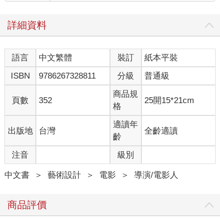
詳細資料
語言
中文繁體
裝訂
紙本平裝
ISBN
9786267328811
分級
普通級
商品規
頁數
352
25開15*21cm
格
適讀年
出版地
台灣
全齡適讀
齡
注音
級別
中文書
＞
藝術設計
＞
電影
＞
導演/電影人
商品評價