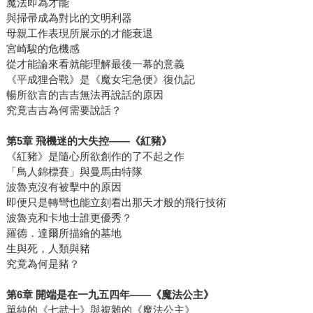
魔法即為才能
與掃帚成為對比的文明利器
母親工作表現所展示的才能衰退
宮崎駿的危機感
從才能論來看就能理解最後一幕的意義
《平成狸合戰》是《魔女宅急便》復仇記
暢所欲言的吉吉無法再說話的原因
究竟吉吉為何需要說話？
第
5
章
飛機迷的大失控
——
《紅豬》
《紅豬》是隨心所欲創作的了不起之作
「鳥人錦標賽」與曼馬由特隊
波魯克沒有被擊中的原因
即便只是轉彎也能立刻看出那天才般的飛行技術
波魯克和卡地士誰更優秀？
羅德．達爾所描繪的墓地
生與死，人類與豬
究竟為何是豬？
第
6
章
開端是在一九五四年
——
《魔法公主》
單純的《七武士》與複雜的《魔法公主》