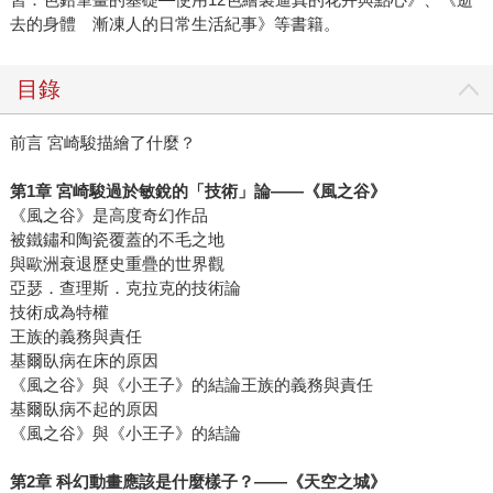
去的身體 漸凍人的日常生活紀事》等書籍。
目錄
前言 宮崎駿描繪了什麼？
第
1
章
宮崎駿過於敏銳的「技術」論
——
《風之谷》
《風之谷》是高度奇幻作品
被鐵鏽和陶瓷覆蓋的不毛之地
與歐洲衰退歷史重疊的世界觀
亞瑟．查理斯．克拉克的技術論
技術成為特權
王族的義務與責任
基爾臥病在床的原因
《風之谷》與《小王子》的結論王族的義務與責任
基爾臥病不起的原因
《風之谷》與《小王子》的結論
第
2
章
科幻動畫應該是什麼樣子？
——
《天空之城》