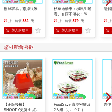
刪掉容易，忘掉很難
杖藜過橋東：柳風生暖
請解
意、杏雨不濕衣；陳亮
恭談以心轉境的適齡漫
332
379
79
折
特價
元
79
折
特價
元
79
折
想
加入購物車
加入購物車
您可能會喜歡
【正版授權】
FoodSaver真空密鮮盒
吉伊
SNOOPY史努比 紅屋
2入組（小－0.7L）