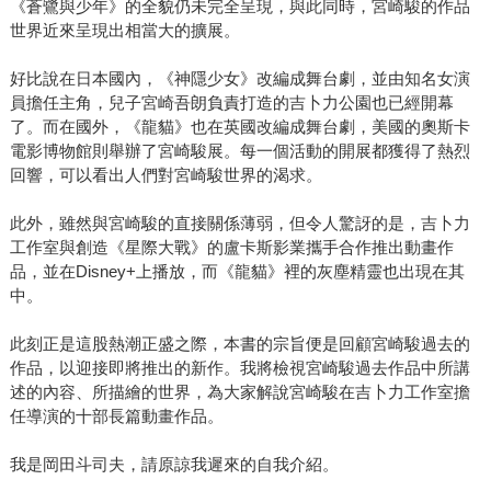
《蒼鷺與少年》的全貌仍未完全呈現，與此同時，宮崎駿的作品
世界近來呈現出相當大的擴展。
好比說在日本國內，《神隱少女》改編成舞台劇，並由知名女演
員擔任主角，兒子宮崎吾朗負責打造的吉卜力公園也已經開幕
了。而在國外，《龍貓》也在英國改編成舞台劇，美國的奧斯卡
電影博物館則舉辦了宮崎駿展。每一個活動的開展都獲得了熱烈
回響，可以看出人們對宮崎駿世界的渴求。
此外，雖然與宮崎駿的直接關係薄弱，但令人驚訝的是，吉卜力
工作室與創造《星際大戰》的盧卡斯影業攜手合作推出動畫作
品，並在Disney+上播放，而《龍貓》裡的灰塵精靈也出現在其
中。
此刻正是這股熱潮正盛之際，本書的宗旨便是回顧宮崎駿過去的
作品，以迎接即將推出的新作。我將檢視宮崎駿過去作品中所講
述的內容、所描繪的世界，為大家解說宮崎駿在吉卜力工作室擔
任導演的十部長篇動畫作品。
我是岡田斗司夫，請原諒我遲來的自我介紹。