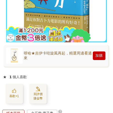
呀哈★吉伊卡哇旋風再起，精選周邊看過
加購
來
★
1
個人喜歡
寫評價
喜歡+1
賺金幣
?