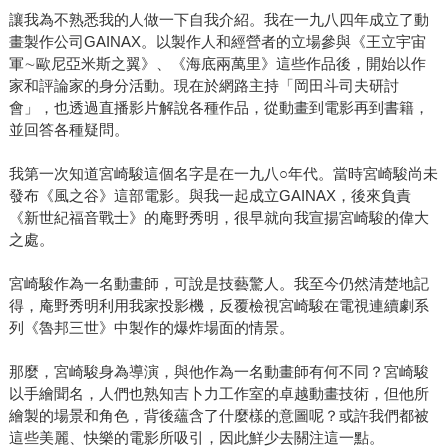
讓我為不熟悉我的人做一下自我介紹。我在一九八四年成立了動
畫製作公司GAINAX。以製作人和經營者的立場參與《王立宇宙
軍∼歐尼亞米斯之翼》、《海底兩萬里》這些作品後，開始以作
家和評論家的身分活動。現在於網路主持「岡田斗司夫研討
會」，也透過直播影片解說各種作品，從動畫到電影再到書籍，
並回答各種疑問。
我第一次知道宮崎駿這個名字是在一九八○年代。當時宮崎駿尚未
發布《風之谷》這部電影。與我一起成立GAINAX，後來負責
《新世紀福音戰士》的庵野秀明，很早就向我宣揚宮崎駿的偉大
之處。
宮崎駿作為一名動畫師，可說是技藝驚人。我至今仍然清楚地記
得，庵野秀明利用我家投影機，反覆檢視宮崎駿在電視連續劇系
列《魯邦三世》中製作的爆炸場面的情景。
那麼，宮崎駿身為導演，與他作為一名動畫師有何不同？宮崎駿
以手繪聞名，人們也熟知吉卜力工作室的卓越動畫技術，但他所
繪製的場景和角色，背後蘊含了什麼樣的意圖呢？或許我們都被
這些美麗、快樂的電影所吸引，因此鮮少去關注這一點。