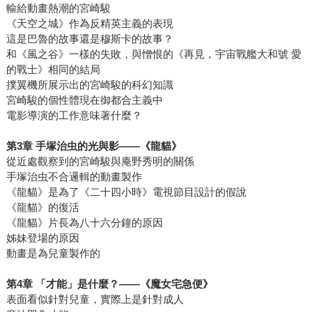
輸給動畫熱潮的宮崎駿
《天空之城》作為反精英主義的表現
這是巴魯的故事還是穆斯卡的故事？
和《風之谷》一樣的失敗，與憎恨的《再見，宇宙戰艦大和號 愛
的戰士》相同的結局
撲翼機所展示出的宮崎駿的科幻知識
宮崎駿的個性體現在御都合主義中
電影導演的工作意味著什麼？
第
3
章
手塚治虫的光與影
——
《龍貓》
從近處觀察到的宮崎駿與庵野秀明的關係
手塚治虫不合邏輯的動畫製作
《龍貓》是為了《二十四小時》電視節目設計的假說
《龍貓》的復活
《龍貓》片長為八十六分鐘的原因
姊妹登場的原因
動畫是為兒童製作的
第
4
章
「才能」是什麼？
——
《魔女宅急便》
表面看似針對兒童，實際上是針對成人