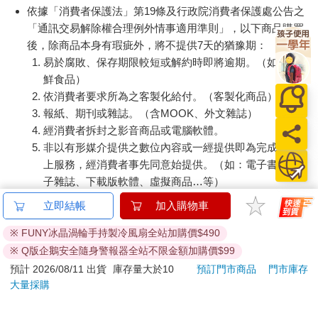
依據「消費者保護法」第19條及行政院消費者保護處公告之
「通訊交易解除權合理例外情事適用準則」，以下商品購買
後，除商品本身有瑕疵外，將不提供7天的猶豫期：
易於腐敗、保存期限較短或解約時即將逾期。（如：生
鮮食品）
依消費者要求所為之客製化給付。（客製化商品）
報紙、期刊或雜誌。（含MOOK、外文雜誌）
經消費者拆封之影音商品或電腦軟體。
非以有形媒介提供之數位內容或一經提供即為完成之線
上服務，經消費者事先同意始提供。（如：電子書、電
子雜誌、下載版軟體、虛擬商品…等）
已拆封之個人衛生用品。（如：內衣褲、刮鬍刀、除毛
立即結帳
加入購物車
刀…等）
若非上列種類商品，均享有到貨7天的猶豫期（含例假
※ FUNY冰晶渦輪手持製冷風扇全站加購價$490
日）。
※ Q版企鵝安全隨身警報器全站不限金額加購價$99
辦理退換貨時，商品（組合商品恕無法接受單獨退貨）必須
預計 2026/08/11 出貨
庫存量大於10
預訂門市商品
門市庫存
是您收到商品時的原始狀態（包含商品本體、配件、贈品、
大量採購
保證書、所有附隨資料文件及原廠內外包裝…等），請勿直
接使用原廠包裝寄送，或於原廠包裝上黏貼紙張或書寫文