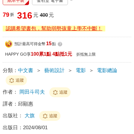
紙本平裝
金石堂 電子書
316
79
折
元
400
元
認購希望書包，幫助弱勢孩童上學不中斷！
15
預計最高可得金幣
點
?
100累1點 4點抵1元
HAPPY GO享
折抵無上限
分類：
中文書
＞
藝術設計
＞
電影
＞
電影總論
追蹤
作者：
岡田斗司夫
追蹤
譯者：
邱顯惠
出版社：
大旗
追蹤
出版日：
2024/08/01