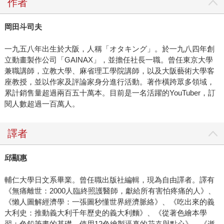
作者
岡田斗司夫
一九五八年出生於大阪，人稱「オタキング」。於一九八四年創
立動畫製作公司「GAINAX」，並擔任社長一職。曾任東京大學
兼職講師，立教大學、麻省理工學院講師，以及大阪藝術大學客
座教授，並以作家及評論家身分進行活動。著作橫跨眾多領域，
累計銷售量超過兩百五十萬本。目前是一名活躍的YouTuber，訂
閱人數超過一百萬人。
譯者
邱顯惠
輔仁大學日文系畢業。曾任職出版社編輯，現為自由譯者。譯有
《無痛離世：2000人臨終照護醫師，獻給所有害怕疼痛的人》、
《懶人圖解經濟學：一張圖秒懂世界經濟脈絡》、《吃出來的義
大利史：推動義大利千年歷史的義大利麵》、《從著色繪本學
習：色鉛筆畫的基礎—使用12色繪製逼真的花卉與點心》、《逝