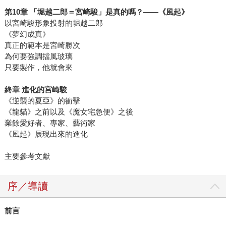
第
10
章
「堀越二郎＝宮崎駿」是真的嗎？
——
《風起》
以宮崎駿形象投射的堀越二郎
《夢幻成真》
真正的範本是宮崎勝次
為何要強調擋風玻璃
只要製作，他就會來
終章
進化的宮崎駿
《逆襲的夏亞》的衝擊
《龍貓》之前以及《魔女宅急便》之後
業餘愛好者、專家、藝術家
《風起》展現出來的進化
主要參考文獻
序／導讀
前言