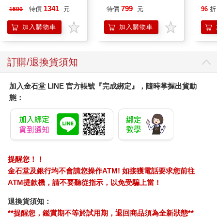
造型聲控燈 夜燈 氣氛
1341
799
特價
元
特價
元
96
折
1690
燈
加入購物車
加入購物車
訂購/退換貨須知
加入金石堂 LINE 官方帳號『完成綁定』，隨時掌握出貨動
態：
提醒您！！
金石堂及銀行均不會請您操作ATM! 如接獲電話要求您前往
ATM提款機，請不要聽從指示，以免受騙上當！
退換貨須知：
**提醒您，鑑賞期不等於試用期，退回商品須為全新狀態**