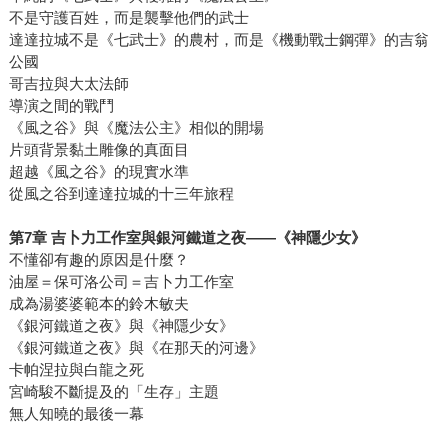
不是守護百姓，而是襲擊他們的武士
達達拉城不是《七武士》的農村，而是《機動戰士鋼彈》的吉翁
公國
哥吉拉與大太法師
導演之間的戰鬥
《風之谷》與《魔法公主》相似的開場
片頭背景黏土雕像的真面目
超越《風之谷》的現實水準
從風之谷到達達拉城的十三年旅程
第
7
章
吉卜力工作室與銀河鐵道之夜
——
《神隱少女》
不懂卻有趣的原因是什麼？
油屋＝保可洛公司＝吉卜力工作室
成為湯婆婆範本的鈴木敏夫
《銀河鐵道之夜》與《神隱少女》
《銀河鐵道之夜》與《在那天的河邊》
卡帕涅拉與白龍之死
宮崎駿不斷提及的「生存」主題
無人知曉的最後一幕