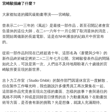
宮崎駿描繪了什麼？
大家都知道的國民級動畫導演——宮崎駿。
曾表示二○一三年的《風起》是最後一部作品，甚至召開記者會宣
告退休的這位大師，在二○一六年十一月公開了取消退休的消息，
並開始籌備新的長篇電影。這是在NHK播放的紀錄片中所宣布
的。
從前一部作品到現在已經超過十年。這部名為《蒼鷺與少年》的
新作品終於確定將於二○二三年七月公開。宮崎駿發表作品的間隔
如此之久，可說是第一次。人們迫不及待地期盼著八十歲後的宮
崎駿所要呈現的新世界。
吉卜力工作室（Studio Ghibli）的製作部門因退休宣言一度解散，
但在製作工作曝光時，我也聽說許多優秀員工再次聚集在一起。
這部新作品究竟會呈現出怎樣的畫面、怎樣的故事？會與過往的
風格不同嗎？抑或是回歸昔日懷舊的吉卜力動畫風格？在動畫技
術等方面，是否會有新的挑戰？光是想像，就讓人充滿期待。