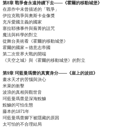
第
8
章
戰爭會永遠持續下去
——
《霍爾的移動城堡》
在原作中未曾描述的「戰爭」
伊拉克戰爭與奧斯卡金像獎
充斥愛國主義的國家
塞拉耶佛事件與蕪菁的詛咒
魔法與科學的對立
從舞台美術看《霍爾的移動城堡》
霍爾的國家＝德意志帝國
第二次世界大戰的開端
《天空之城》與《霍爾的移動城堡》的對立
第
9
章
珂藍曼瑪蕾的真實身分
——
《崖上的波妞》
畫水天才的苦惱與決心
米萊的衝擊
波浪的真相與觀世音
珂藍曼瑪蕾是深海鮟鱇
鮟鱇的可怕生態
藤本的1871年
珂藍曼瑪蕾腳下被隱藏的原因
太可怕的不合理結局