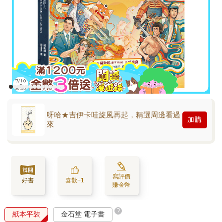
呀哈★吉伊卡哇旋風再起，精選周邊看過
加購
來
寫評價
好書
喜歡+1
賺金幣
?
紙本平裝
金石堂 電子書