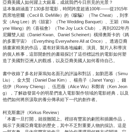
亞裔美國人如何躍上大銀幕，成就我們今日所見的光景？
這本集錦涵蓋了130多部電影，時間跨度超過100年——從1915年
西席地密爾（Cecil B. DeMille）的《矇騙》（The Cheat），到李
安（Ang Lee）的《囍宴》（The Wedding Banquet）、王穎（Wa
yne Wang）的《喜福會》（The Joy Luck Club），再到2022年丹
尼爾雙人組（Daniel Kwan、Daniel Scheinert）橫掃奧斯卡的《媽
的多重宇宙》（Everything Everywhere All at Once）。透過亞裔
插畫家精美的作品，還有好萊塢各地編劇、演員、製片人和導演
的個人軼事，這部開創性的書籍探討了這些標誌性的電影如何塑
造了美國對亞洲人的觀感，以及亞裔美國人如何看待自己。
書中收錄了多名好萊塢知名面孔的評論和對話，如劉思慕（Simu
Liu）、金大賢（Daniel Dae Kim）、楊燕子（Janet Yang）、錢
信伊（Ronny Chieng）、伍思薇（Alice Wu）和鄭肯（Ken Jeon
g），了解啟發當今的明星們進入電影製作領域的電影經典，以及
他們如何將所汲取的養分傳承給下一代的創作者。
柯克斯書評（Kirkus Review）
「本書一旦打開，就很難闔上。裡頭有豐富的劇照和插圖作品，
揭示了美國亞裔電影的歷史，其中不乏對重要人物的採訪。這是
一部有趣，且內容豐富的作品。無論你選擇用何種方式閱讀，它