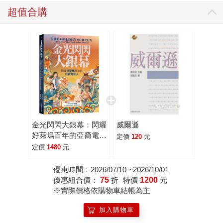
超值合購
金光閃閃大銀幕：閃耀
威爾遜
好萊塢百年的亞裔電影
定價
120
元
人
定價
1480
元
優惠時間：2026/07/10 ~2026/10/01
優惠組合價：
75
折
特價
1200
元
※實際價格依購物車結帳為主
加入購物車