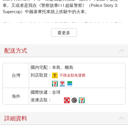
車。又或者是我在《警察故事I I I 超級警察》（Police Story 3:
Supercop）中飆著摩托車跳上疾駛中的火車。
我第一次到好萊塢的時候才發現原來我們在香港做的事有多麼特
別。好萊塢的從業人員問我：「你們從摩托車跳上火車的視覺效
看更多
果是怎麼做出來的？」我回說：「什麼視覺效果？我們是真槍實
彈上場！」
配送方式
就算預算有限、專業技術知識不足夠，我們還是摸索出了一條說
故事的道路。就表現力而言：我們根本不必想方設法來鋪陳那些
國內宅配：本島、離島
貨真價實的亞洲故事。因為這些故事本身就是我們的世界！我們
只是聳聳肩就從摩托車跳上火車了，好萊塢可是花了好幾十年才
到店取貨：
台灣
不限金額免運費
終於接納這種作法。
國際快遞：全球
以亞裔演員為要角的電影來說，第一部是一九六一年改編後從百
海外
老匯一躍而上大銀幕的《花鼓歌》（Flower Drum Song），其後
港澳店取：
三十年才有由大電影公司製作的《喜福會》（The Joy Luck
Club）。這之後又過了三十年才製作了《瘋狂亞洲富豪》（Crazy
詳細資料
Rich Asians）。緊接著是《尚氣與十環傳奇》（Shang—Chi and
the Legend of the Ten Rings）和《媽的多重宇宙》。