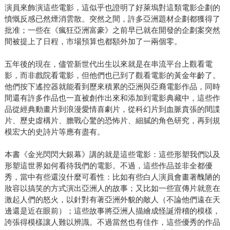
演員來飾演這些電影，這似乎也證明了好萊塢對這類電影企劃的
憤慨反感已然煙消雲散。突然之間，許多亞洲題材企劃都獲得了
批准；一些在《瘋狂亞洲富豪》之前早已就在開發的企劃案突然
間被提上了日程，市場預算也都額外加了一兩個零。
五年後的現在，儘管新世代出生以來就是在串流平台上觀看電
影，而非戲院看電影，但他們也已到了觀看電影的黃金年齡了。
他們按下遙控器就能看到歷來積累的亞洲與亞裔電影作品，同時
間還有許多作品也一直被創作出來和添加到電影典藏中，這些作
品從經典動畫片到浪漫愛情喜劇片，從科幻片到血脈賁張的間諜
片、歷史虛構片、膽戰心驚的恐怖片、細膩的角色研究，再到規
模宏大的史詩片等應有盡有。
本書《金光閃閃大銀幕》講的就是這些電影：這些形塑我們以及
形塑這世界如何看待我們的電影。不過，這些作品並非全都優
秀，當中有些還沒什麼可看性：比如有些白人演員會畫著醜陋的
妝容以搞笑的方式演出亞洲人的故事；又比如一些宣傳片就意在
激起人們的怒火，以針對有著亞洲外貌的敵人（不論他們遠在天
邊還是近在眼前）；這些故事將亞洲人描繪成怪誕滑稽的模樣，
誇張得模樣讓人難以辨識。不過當然也有佳作，這些優秀的作品