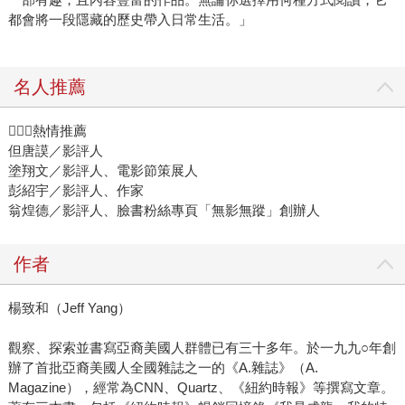
都會將一段隱藏的歷史帶入日常生活。」
名人推薦
熱情推薦
但唐謨／影評人
塗翔文／影評人、電影節策展人
彭紹宇／影評人、作家
翁煌德／影評人、臉書粉絲專頁「無影無蹤」創辦人
作者
楊致和（Jeff Yang）
觀察、探索並書寫亞裔美國人群體已有三十多年。於一九九○年創
辦了首批亞裔美國人全國雜誌之一的《A.雜誌》（A.
Magazine），經常為CNN、Quartz、《紐約時報》等撰寫文章。