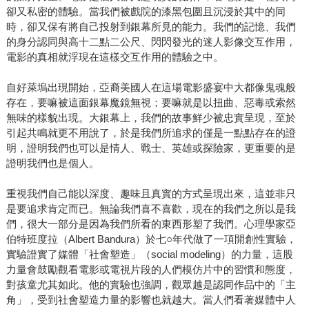
卻又私密的體驗。當我們被戲院的漆黑包圍且沉浸於其中的同
時，卻又保有將自己投射到銀幕所見的能力。我們的記憶、我們
的身分認同與高十二點二公尺、閃閃發光的迷人影像交互作用，
電影的真相就浮現在這樣交互作用的體驗之中。
自好萊塢出現開始，亞裔美國人在這場電影盛宴中大都像鬼魂般
存在，要嘛被這面銀幕魔鏡無視；要嘛就是以扭曲、惡毒或索然
無味的樣貌出現。大銀幕上，我們的故事鮮少被忠實呈現，至於
引起共鳴就更不用說了，於是我們所追求的僅是一點點存在的證
明，證明我們也可以是情人、戰士、英雄或探險家，更重要的是
證明我們也是個人。
重視我們自己能以深度、趣味且真實的方式呈現出來，這並非只
是要追求肯定而已。無論我們喜不喜歡，現在的我們之所以是我
們，很大一部分是因為我們所看的東西形塑了我們。心理學家亞
伯特班度拉（Albert Bandura）於七○年代做了一項開創性實驗，
實驗證實了媒體「社會塑造」（social modeling）的力量，這股
力量會鼓勵觀看電影或電視片段的人們模仿片中的習慣和態度，
對孩童尤其如此。他的實驗也強調，觀眾越是認同作品中的「主
角」，受到社會塑造力量的影響也就越大。當人們看著媒體中人