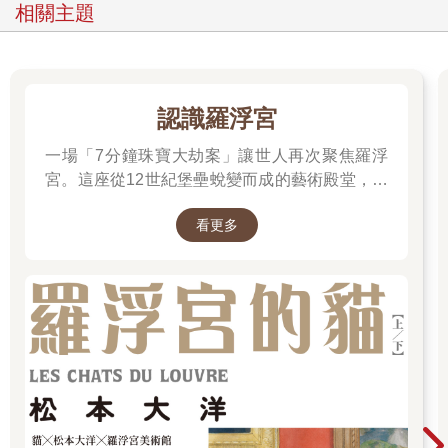
相關主題
認識羅浮宮
一場「7分鐘珠寶大劫案」讓世人再次聚焦羅浮
宮。這座從12世紀堡壘蛻變而成的藝術殿堂，收
藏著《蒙娜麗莎》與《勝利女神》等無價之寶。
看更多
一起深入探尋羅浮宮八百年的歷史、珍藏的秘密
與永恆的藝術魅力。