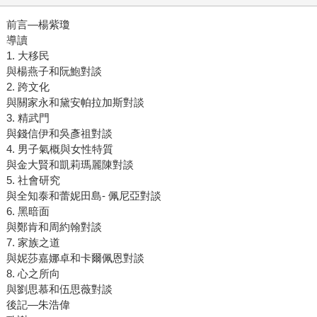
前言—楊紫瓊
導讀
1. 大移民
與楊燕子和阮鮑對談
2. 跨文化
與關家永和黛安帕拉加斯對談
3. 精武門
與錢信伊和吳彥祖對談
4. 男子氣概與女性特質
與金大賢和凱莉瑪麗陳對談
5. 社會研究
與全知泰和蕾妮田島- 佩尼亞對談
6. 黑暗面
與鄭肯和周約翰對談
7. 家族之道
與妮莎嘉娜卓和卡爾佩恩對談
8. 心之所向
與劉思慕和伍思薇對談
後記—朱浩偉