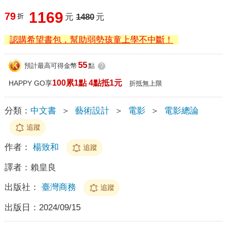
1169
79
折
元
1480
元
認購希望書包，幫助弱勢孩童上學不中斷！
55
預計最高可得金幣
點
?
100累1點 4點抵1元
HAPPY GO享
折抵無上限
分類：
中文書
＞
藝術設計
＞
電影
＞
電影總論
追蹤
作者：
楊致和
追蹤
譯者：
賴皇良
出版社：
臺灣商務
追蹤
出版日：
2024/09/15