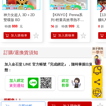
神力女超人 3D＋2D
【KINYO】Penna系
【1
雙碟版 BD
列-輕量高效導熱不沾
釀6入
平煎鍋30cm
888
999
特價
元
56
折
特價
元
8
折
加入購物車
加入購物車
訂購/退換貨須知
加入金石堂 LINE 官方帳號『完成綁定』，隨時掌握出貨動
態：
提醒您！！
金石堂及銀行均不會請您操作ATM! 如接獲電話要求您前往
立即結帳
加入購物車