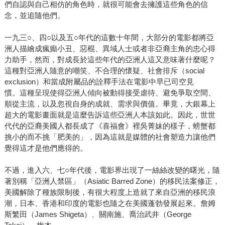
們自認與自己相仿的角色時，就很可能會去擁護這些角色的信
念，並追隨他們。
一九三○、四○以及五○年代的這數十年間，大部分的電影都將亞
洲人描繪成瘋癲小丑、惡棍、異域人士或者非亞裔主角的忠心得
力助手，然而，對成長於這些年代的亞洲人這又意味著什麼呢？
這種對亞洲人隨意的嘲笑、不合理的懷疑、社會排斥（social
exclusion）和當成附屬品的詮釋手法在電影中早已司空見
慣。這種呈現使得亞洲人傾向被動得接受虐待、避免爭取空間、
順從主流，以及忽視自身的成就、需求與價值。畢竟，大銀幕上
超大的電影畫面就是這麼告訴這些亞洲人本該如此。因此，世世
代代的亞裔美國人都長成了《喜福會》裡吳菁妹的樣子，螃蟹都
挑小的而不挑「肥美的」，因為這就是媒體的社會塑造力讓他們
覺得這才是他們應得的。
不過，進入六、七○年代後，電影界出現了一絲絲改變的曙光，隨
著別稱「亞洲人禁區」（Asiatic Barred Zone）的移民法案修正，
美國解除了種族限制後，有很大程度上造就了來自亞洲的移民浪
潮，日本、香港和印度的電影也隨之在美國蓬勃發展起來。詹姆
斯繁田（James Shigeta）、關南施、喬治武井（George