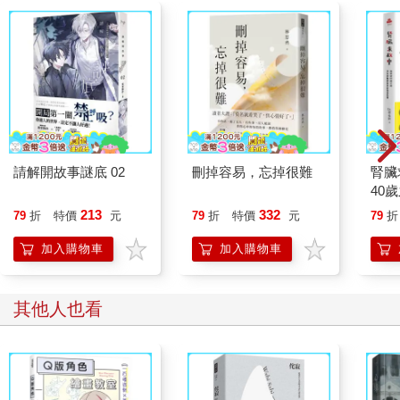
請解開故事謎底 02
刪掉容易，忘掉很難
腎臟
40
就告
213
332
79
折
特價
元
79
折
特價
元
79
折
加入購物車
加入購物車
其他人也看