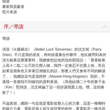
致謝
畫家與貢獻者
照片來源
序／導讀
導讀
演員《火爆麻吉》（Better Luck Tomorrow）的沈文斌（Parry
Shen）不只是我的老友，有時候還兼合作夥伴，他在被問到為何
演大銀幕這麼重要時，我總會想起他所說的那段話：「看著銀幕
上高十二點二公尺的立體人物，我們一定會忍不住愛上他，而且
如果這個角色又有著亞洲臉孔的話，那麼人們又會有不同的解讀
了。」他總說這句是湯婷婷（Maxine Hong Kingston）寫的，不
過我一直都找不到確切的資料來源。（與他結褵二十年的妻子金
〔Kim〕堅持說，沈文斌編了這一切好讓我愛上他。嘿，這招奏
效了！）
不論真假，總歸一句這就是電影改變人心的力量，這是一種獨特
的媒介力量。電影是個人卻又超現實的創作，看電影是一種共同