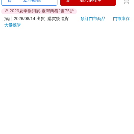
ATM提款機，請不要聽從指示，以免受騙上當！
※ 2026夏季暢銷展-臺灣商務2書75折
退換貨須知：
預計 2026/08/14 出貨
購買後進貨
預訂門市商品
門市庫存
大量採購
**提醒您，鑑賞期不等於試用期，退回商品須為全新狀態**
依據「消費者保護法」第19條及行政院消費者保護處公告之
「通訊交易解除權合理例外情事適用準則」，以下商品購買
後，除商品本身有瑕疵外，將不提供7天的猶豫期：
易於腐敗、保存期限較短或解約時即將逾期。（如：生
鮮食品）
依消費者要求所為之客製化給付。（客製化商品）
報紙、期刊或雜誌。（含MOOK、外文雜誌）
經消費者拆封之影音商品或電腦軟體。
非以有形媒介提供之數位內容或一經提供即為完成之線
上服務，經消費者事先同意始提供。（如：電子書、電
子雜誌、下載版軟體、虛擬商品…等）
已拆封之個人衛生用品。（如：內衣褲、刮鬍刀、除毛
刀…等）
若非上列種類商品，均享有到貨7天的猶豫期（含例假
日）。