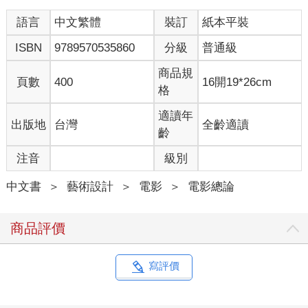
語言
中文繁體
裝訂
紙本平裝
我有幸參與這三次重要的突破，這一切得益於全球化後電影製作
人、作家和製片人團體的崛起，讓才華洋溢的他們終能有機會以
ISBN
9789570535860
分級
普通級
自己真實的心聲來產製內容，而他們同時也需要像我這樣的演員
來參與演出這些栩栩如生的故事。電影製作很艱難，時至今日也
商品規
頁數
400
16開19*26cm
是一樣。
格
本書專文介紹的一百三十六部電影，內容在橫跨歷史、遍及世界
適讀年
出版地
台灣
全齡適讀
的同時，也將所有大移民的多元面向呈現了出來，希望這些電影
齡
能為下一代新銳的電影製作人帶來靈感與勇氣去講述自己各式各
注音
級別
樣動人的故事，去開拓我們亞洲的多重宇宙。
中文書
＞
藝術設計
＞
電影
＞
電影總論
因為單純喜愛電影而閱讀這本書的讀者們，你們看電影、分享電
影也談論電影，請坐下來好好享受吧！火車即將離站、摩托車衝
入天際，您即將踏上一趟驚奇之旅⋯⋯。
商品評價
寫評價