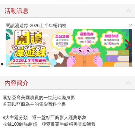
活動訊息
閱讀漫遊錄-2026上半年暢銷榜
2
內容簡介
囊括亞裔美國演員的一世紀璀璨身影
首部以亞裔為主的電影百科全書
8大主題分類 逐一盤點亞裔影人經典形象
收錄100餘張劇照 亞裔畫家手繪精美電影海報