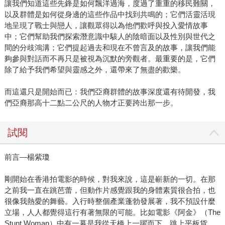
讓我們知道這些先鋒是如何飄洋過海，度過了重重的移民難關，
以及群體是如何從身邊的這些作品中找到共鳴的；它們活靈活現
地呈現了戰士與戀人，讓觀眾得以為他們歡呼與投入愛情故事
中；它們幫助我們探索潛意識中駭人的陰暗面以及性別與世代之
間的分歧鴻溝；它們提起過去和現在不曾言及的故事，讓我們能
夠參與對話而不再只是被視為沉默的旁觀者。最重要的是，它們
除了給予我們希望與靈感之外，還帶來了無盡的歡樂。
而這還只是開始而已：我們亞裔群體的故事深度還有待開發，我
們亞裔那高十二點二公尺的人物才正要跨出那一步。
試閱
前言—楊紫瓊
剛開始在香港拍電影的時候，對我來說，這是嶄新的一切。在那
之前我一直在跳芭蕾，但動作片感覺跟我的身體素質很合拍，也
很像我熱愛的舞藝。入行時整個產業蓬勃發展著，我不預設什麼
立場，人人都覺得這行有著無限的可能。比如電影《阿金》（The
Stunt Woman）中有一幕是我從天橋上一躍而下，跳上平板貨