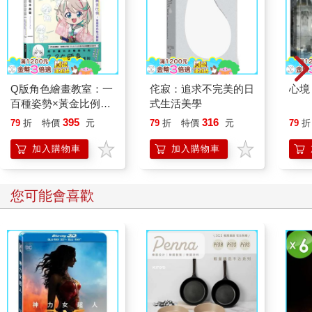
Q版角色繪畫教室：一
侘寂：追求不完美的日
心境
百種姿勢×黃金比例，
式生活美學
掌握角色魅力關鍵
395
316
79
折
特價
元
79
折
特價
元
79
折
加入購物車
加入購物車
您可能會喜歡