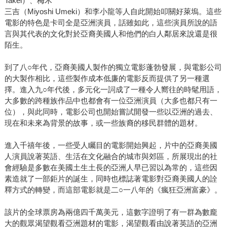
Takei）、梅木
三吉（Miyoshi Umeki）和李小龍等人自此開始叩關好萊塢。這些
電影的特色是卡司全是亞洲演員，話雖如此，這些演員所說的語
言與其代表的文化對於亞裔美國人和他們的白人鄰居來說還是很
陌生。
到了八○年代，亞裔美國人製作的獨立電影蓬勃發展，與電影公司
的大製作相比，這些製作成本低廉的電影反而提供了另一種選
擇。進入九○年代後，多元化一詞成了一種令人嚮往的時髦用語，
大多數的跨種族作品中也都會有一位亞洲演員（大多也都只有一
位），與此同時，電影公司也開始嘗試開發一些以亞洲的過去、
現在和未來為背景的故事，或一些族裔的移民群體的題材。
進入千禧年後，一些受人矚目的電影開始興起，片中的亞裔美國
人演員說著英語、生活在文化融合的城市與郊區，所展現出的社
會經驗是多數在美國土生土長的亞洲人早已習以為常的，這些因
素造就了一部鉅片的誕生，同時也標誌著電影對亞裔美國人的詮
釋方式的轉變，而這部電影就是二○一八年的《瘋狂亞洲富豪》。
該片的全球票房為兩億四千萬美元，這數字證明了有一群為數龐
大的觀眾渴望觀看亞洲題材的電影，渴望觀看由說著英語的亞洲