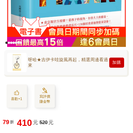
呀哈★吉伊卡哇旋風再起，精選周邊看過
加購
來
寫評價
喜歡+1
賺金幣
410
79
折
元
520
元