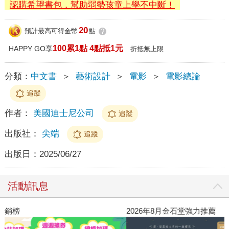
認購希望書包，幫助弱勢孩童上學不中斷！
20
預計最高可得金幣
點
?
100累1點 4點抵1元
HAPPY GO享
折抵無上限
分類：
中文書
＞
藝術設計
＞
電影
＞
電影總論
追蹤
作者：
美國迪士尼公司
追蹤
出版社：
尖端
追蹤
出版日：
2025/06/27
活動訊息
閱讀漫遊錄-2026上半年暢銷榜
20