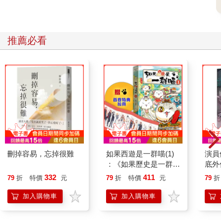
推薦必看
刪掉容易，忘掉很難
如果西遊是一群喵(1)
演員
：《如果歷史是一群
底外
喵》作者最新力作，附
332
411
79
折
特價
元
79
折
特價
元
79
折
【首卷特典】拉頁
加入購物車
加入購物車