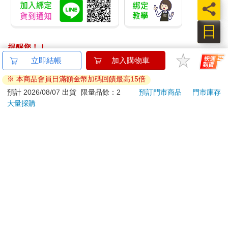
員
日
提醒您！！
金石堂及銀行均不會請您操作ATM! 如接獲電話要求您前往
ATM提款機，請不要聽從指示，以免受騙上當！
退換貨須知：
**提醒您，鑑賞期不等於試用期，退回商品須為全新狀態**
依據「消費者保護法」第19條及行政院消費者保護處公告之
「通訊交易解除權合理例外情事適用準則」，以下商品購買
後，除商品本身有瑕疵外，將不提供7天的猶豫期：
易於腐敗、保存期限較短或解約時即將逾期。（如：生
鮮食品）
依消費者要求所為之客製化給付。（客製化商品）
報紙、期刊或雜誌。（含MOOK、外文雜誌）
經消費者拆封之影音商品或電腦軟體。
非以有形媒介提供之數位內容或一經提供即為完成之線
上服務，經消費者事先同意始提供。（如：電子書、電