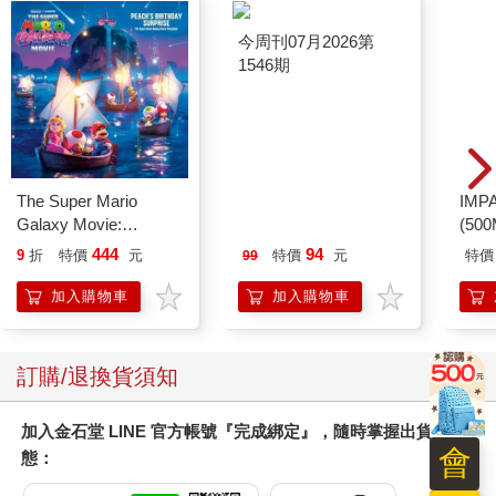
The Super Mario
今周刊07月2026第
IM
Galaxy Movie:
1546期
(50
Peach`s Birthday
IMC
444
94
9
折
特價
元
特價
元
特價
99
Surprise: The Super
Mario Galaxy Movie
加入購物車
加入購物車
Storybook
訂購/退換貨須知
加入金石堂 LINE 官方帳號『完成綁定』，隨時掌握出貨動
會
態：