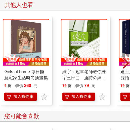
其他人也看
Girls at home 每日愜
練字：冠軍老師教你練
迪士
意宅家生活時尚插畫集
字三部曲、唐詩の練習
雙語
帖
360
79
9
折
特價
元
79
折
特價
元
79
折
加入購物車
加入購物車
您可能會喜歡