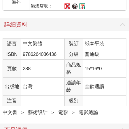
海外
港澳店取：
詳細資料
語言
中文繁體
裝訂
紙本平裝
ISBN
9786264036436
分級
普通級
商品規
頁數
288
15*16*0
格
適讀年
出版地
台灣
全齡適讀
齡
注音
級別
中文書
＞
藝術設計
＞
電影
＞
電影總論