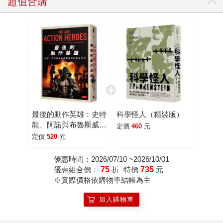
超值合購
最後的動作英雄：史特
科學怪人（精裝版）
龍、阿諾與布魯斯威利
定價
460
元
的黃金年代
定價
520
元
優惠時間：2026/07/10 ~2026/10/01
優惠組合價：
75
折
特價
735
元
※實際價格依購物車結帳為主
加入購物車