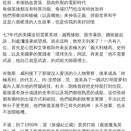
從前，有個熱血賁張、肌肉炸裂的電影時代
每個英雄都沒有特異功能、每場打鬥也沒有特效加持
他們用拳頭和槍械（以及嘴炮）來伸張正義、捍衛世界和平
這是八個硬漢的人生故事，也是你我的美好回憶
七?年代的美國迫切需要英雄：越戰慘敗、股市暴跌、總統被起
訴，到處瀰漫著絕望感。就在這時，救世主到來了！一共有八
位。首先是心思和文筆都與外表反差極大的「義大利種馬」史特
龍，以及美國夢的實踐者「環球先生」阿諾。再來是「他不需要
武器，他自己就是武器」的武術大師羅禮士。
布魯斯．威利接下了那個沒人要演的小人物警察，後來成為「終
極系列」的代言人。尚-克勞德．范．達美為了一圓武打明星夢到
處向人展示他的劈腿絕技。杜夫．朗格曾經把史特龍打到住院。
最後還有身分成謎的史蒂芬以及我們都很熟悉的成龍。這些英雄
都有獨特的出場方式和絕招。他們能夠剷除整支軍隊，手法比恐
怖分子更兇狠。他們恢復某種早已喪失的精神：永不放棄、也永
不放開板機。
不過，到了1993年，當《侏儸紀公園》票房打敗《最後魔鬼英