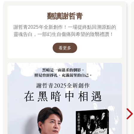
一九四七年，派拉蒙推出《無敵拳王》（Body and Soul），劇情
描述金錢的腐蝕力，小打手最終成為黑幫的傀儡。然而，《洛
基》的主角高尚多了。一九七五年，和溫克勒與查托夫見面不久
翻讀謝哲青
前，史特龍在俄亥俄州見證了世界重量級拳王穆罕默德阿里與查
謝哲青2025年全新創作！一場從終點回溯原點的
克．韋普納（Chuck Wepner）的傳奇之戰。自信滿滿的阿里贏得
比賽後，觀眾高呼他的名字，但史特龍卻深深著迷於韋普納這個
靈魂告白，一部幻生自傷痛與希望的陰翳禮讚！
輸家。韋普納曾在卡茨基爾山（Catskill Mountains）的荒野中訓
練；他在這場大賽中堅持到最後，打到第十五回合。
看更多
韋普納流了很多血，但正如史特龍隨後說的：「無論場上情況如
何，他永遠都是抬頭挺胸。」史特龍把韋普納的頑強和決心寫進
洛基的角色中。這位劇作家也寫入自己的痛苦。他和妻子莎夏住
在洛杉磯，經濟狀況並沒有改善，銀行裡只有一百零六美元。他
苦笑地說，他們養的獒犬巴特克斯只能吃自己身上的跳蚤。因
此，至少在紙張上，他能為洛基精心安排現實中得不到的機會。
這位費城拳擊手將會接受訓練，與世界冠軍阿波羅．克里德一決
高下，就像韋普納一樣，打到第十五回合。
溫克勒和查托夫一表現出興趣，史特龍就拿出他亂七八糟的創作
大綱，熬夜寫了三天半，而莎夏則幫他打字成稿。兩年後，他回
憶道：「我們看著日出日落，我們站著吃飯，而她則會在打字機