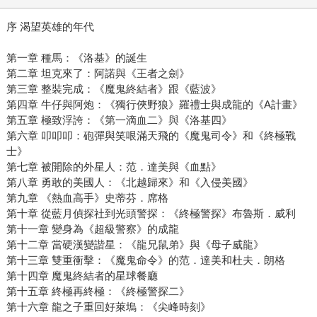
序 渴望英雄的年代
第一章 種馬：《洛基》的誕生
第二章 坦克來了：阿諾與《王者之劍》
第三章 整裝完成：《魔鬼終結者》跟《藍波》
第四章 牛仔與阿炮：《獨行俠野狼》羅禮士與成龍的《A計畫》
第五章 極致浮誇：《第一滴血二》與《洛基四》
第六章 叩叩叩：砲彈與笑哏滿天飛的《魔鬼司令》和《終極戰
士》
第七章 被開除的外星人：范．達美與《血點》
第八章 勇敢的美國人：《北越歸來》和《入侵美國》
第九章 《熱血高手》史蒂芬．席格
第十章 從藍月偵探社到光頭警探：《終極警探》布魯斯．威利
第十一章 變身為《超級警察》的成龍
第十二章 當硬漢變諧星：《龍兄鼠弟》與《母子威龍》
第十三章 雙重衝擊：《魔鬼命令》的范．達美和杜夫．朗格
第十四章 魔鬼終結者的星球餐廳
第十五章 終極再終極：《終極警探二》
第十六章 龍之子重回好萊塢：《尖峰時刻》