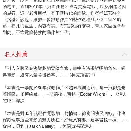
雄》後，以男子氣概和肌肉為招牌的動作電影從此不再是娛樂片
的霸主。直到2010年《浴血任務》成為賣座電影，以及網路迷因
的風行，這些老牌巨星才有了新時代的面貌。作者從1976年的
《洛基》談起，細數十多部動作片的製作過程與八位巨星的崛
起、掙扎與重生，內容有笑、有荒謬也有衝突，帶大家重溫拳拳
到肉、不靠電腦特效的動作片年代。
名人推薦
「引人入勝又充滿樂趣的冒險之旅，書中有誇張鮮明的角色、經
典電影，還有大量幕後祕辛。」--《柯克斯書評》
「本書是一場關於80年代動作片的超級歡樂之旅，每一頁都是炮
聲隆隆、子彈紛飛。」--艾德格．萊特（Edgar Wright），《活人
甡吃》導演
「本書是對80年代動作電影的一封情書：節奏明快又幽默。作者
深刻理解這些電影的魅力所在：好玩又有趣。這本書也一樣。」--
傑森．貝利（Jason Bailey），美國資深影評人