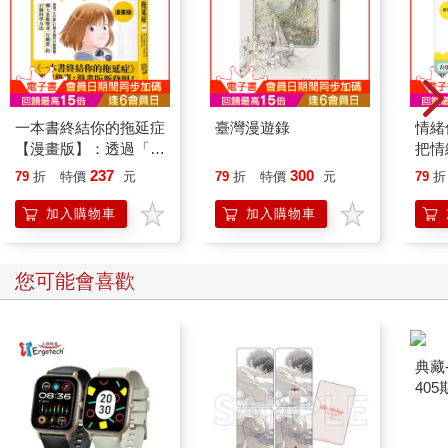
才拍那部電影。」
儘管片酬只有兩萬三千美元，欣喜若狂的史特龍開始健身，早上
四點起床，整天待在健身房揍沙袋，直到指關節流血、大拇指後
彎，好在鏡頭前看起來像是合格的選手。然後在一九七五年十二
月三日，他、莎夏、他們的狗（他一度窮到被迫賣掉狗，又設法
一本書終結你的拖延症
臺灣漫遊錄
情緒
買回來）搭上火車，從洛杉磯到費城開始拍攝。
【漫畫版】：透過「小
把情
行動」打開大腦的行動
誰都
237
300
79
折
特價
元
79
折
特價
元
79
折
開關，懶人也能變身
「行動派」的37個科
加入購物車
加入購物車
學方法
您可能會喜歡