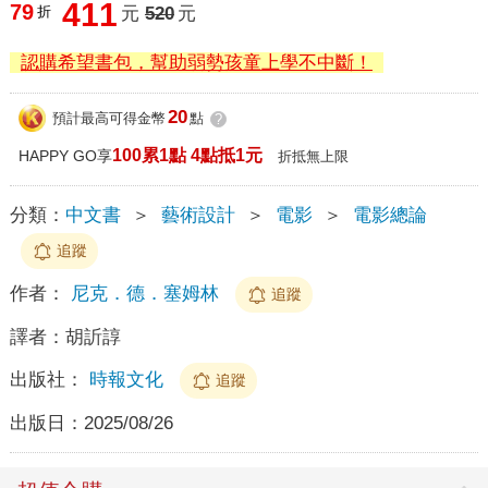
411
79
折
元
520
元
認購希望書包，幫助弱勢孩童上學不中斷！
20
預計最高可得金幣
點
?
100累1點 4點抵1元
HAPPY GO享
折抵無上限
分類：
中文書
＞
藝術設計
＞
電影
＞
電影總論
追蹤
作者：
尼克．德．塞姆林
追蹤
譯者：
胡訢諄
出版社：
時報文化
追蹤
出版日：
2025/08/26