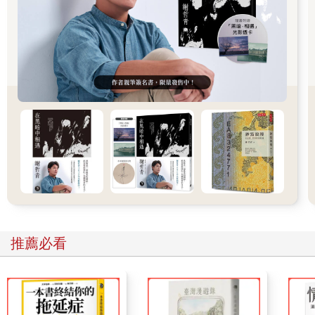
前打自己巴掌以保持清醒。」故事情節逐漸明亮起來，配角不再
那麼卑鄙，洛基本人雖不聰明、但個性正直，他和女友雅德莉安
的戀情毫不做作。兩位製片被這個故事深深吸引，最重要的是，
拍這部電影不花什麼成本。
與溫克勒公司合作的製片公司聯藝則沒那麼熱情。「他們直接拒
絕了，」溫克勒說：「他們說，沒有人要看拳擊電影。他是醜小
鴨，她也是醜小鴨，還有一個瘋狂的大舅子保利。拳王幹嘛給他
挑戰的機會？女人不會去看拳擊電影。他們說了一堆。製片公司
不想配合的時候就會那樣。」
還有另一個問題。史特龍堅持，除了當編劇，他也要當主角。畢
竟，誰能比他更懂這個蹩腳的費城拳擊手？但是聯藝想要一個能
讓女性著迷的演員，像是畢．雷諾斯（Burt Reynolds）或雷恩．
歐尼爾（Ryan O'Neal），而不是這個開著破舊的奧茲摩比轎車、
推薦必看
眼角下垂的無名小卒。為了要他放棄演出，電影公司開給史特龍
一百萬美元的稿酬，但他一概拒絕。後來，兩位製片想出一個解
決辦法，乾脆拿這微不足道的一百萬美元作為整部電影的製作
費，並自己掏腰包支付超出的部分，而依照合約規定，聯藝無權
阻止他們。「在那個節骨眼，」溫克勒承認：「我們是為了洩憤