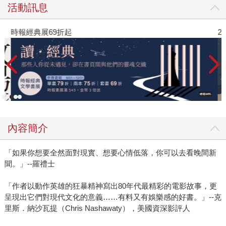
活動訊息
時報經典展69折起
2
內容簡介
「如果你想要全然面對現實、想要心情低落，你可以去看晚間新
聞。」--羅禮士
「作者以動作英雄的狂暴精神寫出80年代最精彩的電影故事，更
呈現出它們對現代文化的意義……有料又有娛樂感的好書。」--克
里斯．納沙瓦提（Chris Nashawaty），美國資深影評人