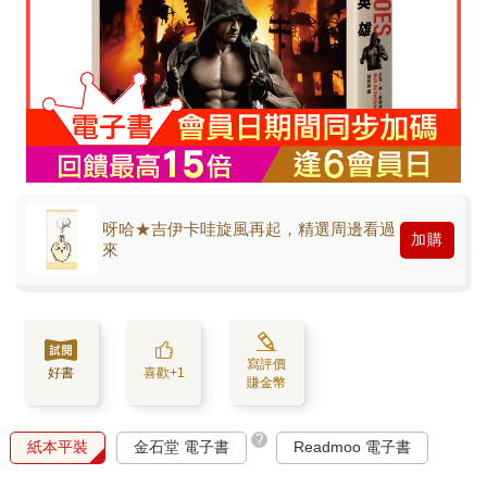
呀哈★吉伊卡哇旋風再起，精選周邊看過
加購
來
寫評價
好書
喜歡+1
賺金幣
?
紙本平裝
金石堂 電子書
Readmoo 電子書