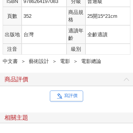
ISBN
9786264197083
分級
普通級
艾文．溫克勒（Irwin Winkler）是好萊塢的製片，他是個大忙人，
沒有時間理會剛剛走進辦公室這個壯碩的老粗。「那是一次尷尬
商品規
頁數
352
25開15*21cm
的會議，我不停瞄著手錶，心想還要多久才能叫他離開，」溫克
格
勒回憶道：「我們很不想見他。又不是有電影要選角，他也沒什
麼名氣。沒什麼好談的。」
適讀年
出版地
台灣
全齡適讀
齡
談話斷斷續續，這位渴望成為演員的青年並沒有給人留下太深刻
注音
級別
的印象。他目前為止最有名的電影《狂野少年》，溫克勒和他的
搭檔查托夫（Robert Chartoff）都沒有時間看。會議終於結束，客
中文書
＞
藝術設計
＞
電影
＞
電影總論
人一臉鬱悶走向門口。然後，史特龍停下腳步，轉身脫口而出：
「順道一提，我也是編劇。」
商品評價
溫克勒感到很懷疑，大多數編劇看起來都像伍迪．艾倫，而不是
要伍迪．艾倫交出錢包的人。但他也很好奇。史特龍的第一個劇
本是寫四?年代地獄廚房的故事，主角是一些心懷不軌、投機取巧
寫評價
的人，但被退回。第二個劇本看起來比較有希望，主角是個倒楣
的拳擊手。「那時我們正想拿到約翰．加菲爾德（John
Garfield）主演的拳擊電影版權，但派拉蒙不斷找我們麻煩，」溫
相關主題
克勒說：「有這個新劇本就不用管他們了。」