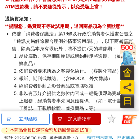
ATM提款機，請不要聽從指示，以免受騙上當！
退換貨須知：
**提醒您，鑑賞期不等於試用期，退回商品須為全新狀態**
依據「消費者保護法」第19條及行政院消費者保護處公告之
「通訊交易解除權合理例外情事適用準則」，以下商品購買
後，除商品本身有瑕疵外，將不提供7天的猶豫期：
易於腐敗、保存期限較短或解約時即將逾期。（如：生
鮮食品）
會
依消費者要求所為之客製化給付。（客製化商品）
報紙、期刊或雜誌。（含MOOK、外文雜誌）
員
經消費者拆封之影音商品或電腦軟體。
非以有形媒介提供之數位內容或一經提供即為完成之線
日
上服務，經消費者事先同意始提供。（如：電子書、電
子雜誌、下載版軟體、虛擬商品…等）
已拆封之個人衛生用品。（如：內衣褲、刮鬍刀、除毛
立即結帳
加入購物車
刀…等）
※ 本商品會員日滿額金幣加碼回饋最高15倍
若非上列種類商品，均享有到貨7天的猶豫期（含例假
日）。
預計 2026/08/08 出貨
參考庫存量：8
預訂門市商品
門市庫存