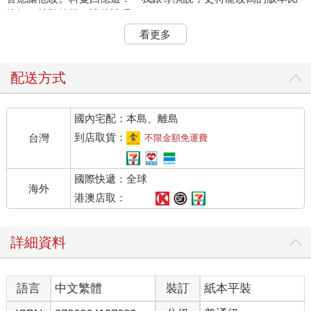
較好。就聽他的，讓他說吧。」
看更多
在演出之餘，只要有工作，史特龍都做：戲院帶位、酒吧保鏢、
切魚頭。但他一直在寫作，還取了筆名，像是Q月血（Q.
Moonblood）或JJ僵局（JJ Deadlock）。他有個創作靈感：一個
配送方式
搖滾明星，得到一種只有香蕉才能治癒的病，最後這位明星演出
中途死在舞台上。史特龍下的標題是《悲傷藍調》（Sad
國內宅配：本島、離島
Blues）。另一部電影《直到年輕人離開》（Till Young Men
Exit）講的是幾個失業又挫敗的演員去綁架製片，然後把他丟進攪
到店取貨：
台灣
不限金額免運費
拌機（本劇的含意無需解讀）。這些劇本全都被拒絕了。他把公
寓的窗戶都噴黑，繼續寫作，還不時文思泉湧。某天，在連續創
國際快遞：全球
作十四小時後，他寫了六集三十分鐘的電視試播節目。
海外
港澳店取：
一集也沒賣掉。
詳細資料
他本來可以就此放棄，跟大多數人一樣。然而，史特龍是個鬥
士，所以又開始寫作。接下來這一部，他稱之為「粗俗、骯髒、
臭酸的街頭故事」，聚焦在「一個被壞人包圍的好人」。這是另
語言
中文繁體
裝訂
紙本平裝
一個鬥士的故事。他叫做洛基．巴波亞。