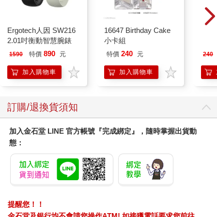
Ergotech人因 SW216
16647 Birthday Cake
典藏
2.01吋衡動智慧腕錶
小卡組
405
890
240
特價
元
特價
元
1590
240
加入購物車
加入購物車
訂購/退換貨須知
加入金石堂 LINE 官方帳號『完成綁定』，隨時掌握出貨動
態：
提醒您！！
金石堂及銀行均不會請您操作ATM! 如接獲電話要求您前往