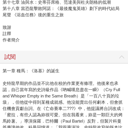
第十七章 油與水：史蒂芬席格、范達美與杜夫朗格的低潮
第十八章 當恐龍擊敗阿諾：《最後魔鬼英雄》劃下的時代結局
尾聲 《浴血任務》後的重生之旅
致謝
註釋
作者簡介
試閱
第一章 種馬：《洛基》的誕生
史特龍早期的作品並不比他在校的作業更有條理。他後來也承
認，自己當年寫的史詩級作品《吶喊嘆息盡在一瞬》（Cry Full
and Whisper Empty in the Same Breath）是「一百八十頁的垃
圾」，但他從中得到某種成就感。他沒能賣出任何劇本，但會抓
住機會貢獻台詞。在《亡命賽車二???》中，他提議將台詞改成：
「蜜拉，有些人認為妳很可愛。但在我看來，妳是一顆巨大的烤
馬鈴薯。」導演保羅．巴特爾（Paul Bartel）反對，但製片科曼
答應讓他改。科曼回憶道：「我跟導演說，史特龍改寫的版本比