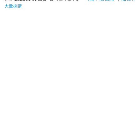
大量採購
辦理退換貨時，商品（組合商品恕無法接受單獨退貨）必須
是您收到商品時的原始狀態（包含商品本體、配件、贈品、
保證書、所有附隨資料文件及原廠內外包裝…等），請勿直
接使用原廠包裝寄送，或於原廠包裝上黏貼紙張或書寫文
字。
退回商品若無法回復原狀，將請您負擔回復原狀所需費用，
嚴重時將影響您的退貨權益。