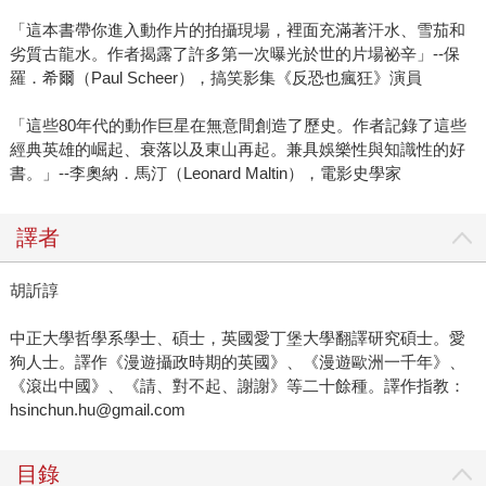
「這本書帶你進入動作片的拍攝現場，裡面充滿著汗水、雪茄和
劣質古龍水。作者揭露了許多第一次曝光於世的片場祕辛」--保
羅．希爾（Paul Scheer），搞笑影集《反恐也瘋狂》演員
「這些80年代的動作巨星在無意間創造了歷史。作者記錄了這些
經典英雄的崛起、衰落以及東山再起。兼具娛樂性與知識性的好
書。」--李奧納．馬汀（Leonard Maltin），電影史學家
譯者
胡訢諄
中正大學哲學系學士、碩士，英國愛丁堡大學翻譯研究碩士。愛
狗人士。譯作《漫遊攝政時期的英國》、《漫遊歐洲一千年》、
《滾出中國》、《請、對不起、謝謝》等二十餘種。譯作指教：
hsinchun.hu@gmail.com
目錄