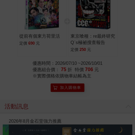
從前有個東方荷里活
東京喰種：re最終研究
Q`s極祕搜查報告
定價
690
元
定價
250
元
優惠時間：2026/07/10 ~2026/10/01
優惠組合價：
75
折
特價
706
元
※實際價格依購物車結帳為主
加入購物車
活動訊息
閱讀漫遊錄-2026上半年暢銷榜
202