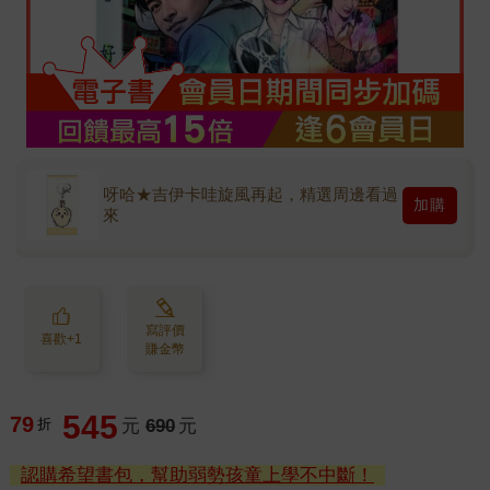
呀哈★吉伊卡哇旋風再起，精選周邊看過
加購
來
寫評價
喜歡+1
賺金幣
545
79
折
元
690
元
認購希望書包，幫助弱勢孩童上學不中斷！