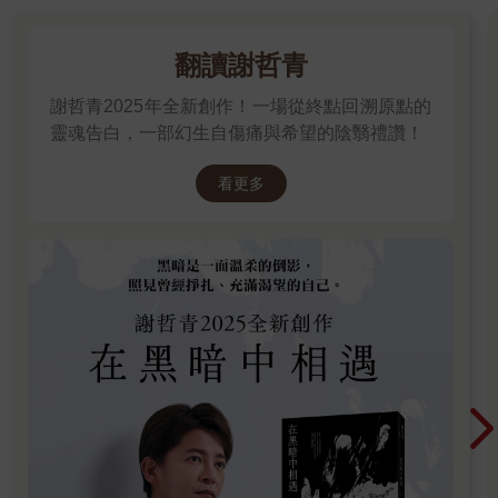
翻讀謝哲青
謝哲青2025年全新創作！一場從終點回溯原點的
靈魂告白，一部幻生自傷痛與希望的陰翳禮讚！
看更多