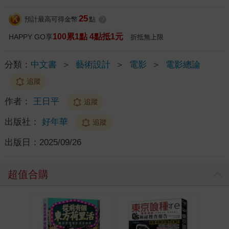
25
預計最高可得金幣
點
?
100累1點 4點抵1元
HAPPY GO享
折抵無上限
分類：
中文書
＞
藝術設計
＞
電影
＞
電影總論
追蹤
作者：
王日平
追蹤
出版社：
好年華
追蹤
出版日：
2025/09/26
超值合購