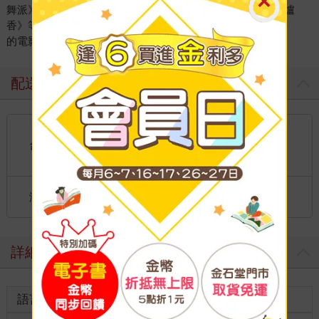
舞派》、《末日派對》、《閃光少女》、《遺愛》、《第一爐
香》等。至今曾參與
的電影超過60多部。
配送方式
國內宅配：本島、離島
到店取貨：
台灣
不限金額免運費
國際快遞：全球
海外
港澳店取：
詳細資料
語言
中文繁體
裝訂
紙本平裝