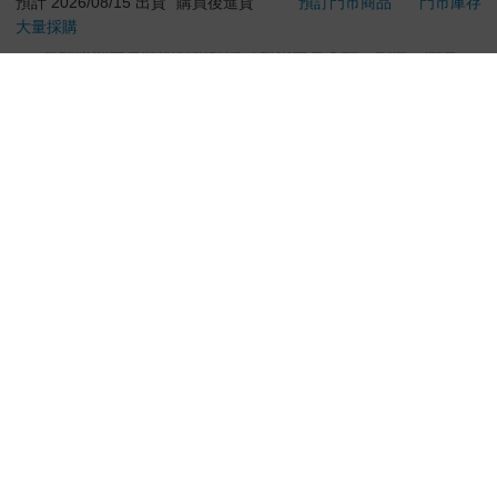
日）。
預計 2026/08/15 出貨
購買後進貨
預訂門市商品
門市庫存
大量採購
辦理退換貨時，商品（組合商品恕無法接受單獨退貨）必須
是您收到商品時的原始狀態（包含商品本體、配件、贈品、
保證書、所有附隨資料文件及原廠內外包裝…等），請勿直
接使用原廠包裝寄送，或於原廠包裝上黏貼紙張或書寫文
字。
退回商品若無法回復原狀，將請您負擔回復原狀所需費用，
嚴重時將影響您的退貨權益。