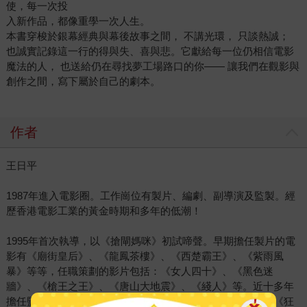
使，每一次投
入新作品，都像重學一次人生。
本書穿梭於銀幕經典與幕後故事之間， 不講光環， 只談熱誠；
也誠實記錄這一行的得與失、喜與悲。它獻給每一位仍相信電影
魔法的人， 也送給仍在尋找夢工場路口的你—— 讓我們在觀影與
創作之間，寫下屬於自己的劇本。
作者
王日平
1987年進入電影圈。工作崗位有製片、編劇、副導演及監製。經
歷香港電影工業的黃金時期和多年的低潮！
1995年首次執導，以《搶閘媽咪》初試啼聲。早期擔任製片的電
影有《廟街皇后》、《龍鳳茶樓》、《西楚霸王》、《紫雨風
暴》等等，任職策劃的影片包括：《女人四十》、《黑色迷
牆》、《槍王之王》、《唐山大地震》、《綫人》等。近十多年
擔任監製的電影有：《天水圍的日與夜》、《三條窄路》、《狂