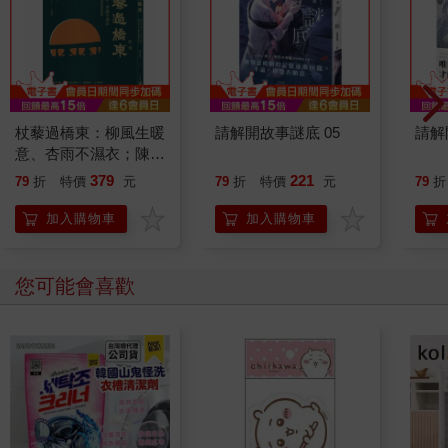
杖藜過橋東：柳風生暖
請解開故事謎底 05
請解
意、杏雨不濕衣；陳亮
恭談以心轉境的適齡漫
379
221
79
折
特價
元
79
折
特價
元
79
折
想
加入購物車
加入購物車
您可能會喜歡