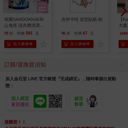
韓國SANDOKKAEBI
吉伊卡哇 造型貼紙-粉
【Ko
山鬼怪 洗衣槽清潔劑
大廈扇
450公克-10包組
591
67
59
折
特價
元
96
折
特價
元
1250
加入購物車
加入購物車
訂購/退換貨須知
加入金石堂 LINE 官方帳號『完成綁定』，隨時掌握出貨動
態：
提醒您！！