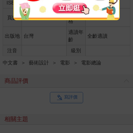
ISBN
9789887131861
分級
普通級
商品規
頁數
192
21*15*1
格
適讀年
出版地
台灣
全齡適讀
齡
注音
級別
中文書
＞
藝術設計
＞
電影
＞
電影總論
商品評價
寫評價
相關主題