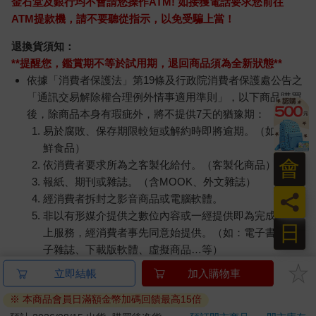
金石堂及銀行均不會請您操作ATM! 如接獲電話要求您前往
ATM提款機，請不要聽從指示，以免受騙上當！
退換貨須知：
**提醒您，鑑賞期不等於試用期，退回商品須為全新狀態**
依據「消費者保護法」第19條及行政院消費者保護處公告之
「通訊交易解除權合理例外情事適用準則」，以下商品購買
後，除商品本身有瑕疵外，將不提供7天的猶豫期：
易於腐敗、保存期限較短或解約時即將逾期。（如：生
鮮食品）
會
依消費者要求所為之客製化給付。（客製化商品）
報紙、期刊或雜誌。（含MOOK、外文雜誌）
員
經消費者拆封之影音商品或電腦軟體。
非以有形媒介提供之數位內容或一經提供即為完成之線
日
上服務，經消費者事先同意始提供。（如：電子書、電
子雜誌、下載版軟體、虛擬商品…等）
已拆封之個人衛生用品。（如：內衣褲、刮鬍刀、除毛
立即結帳
加入購物車
刀…等）
※ 本商品會員日滿額金幣加碼回饋最高15倍
若非上列種類商品，均享有到貨7天的猶豫期（含例假