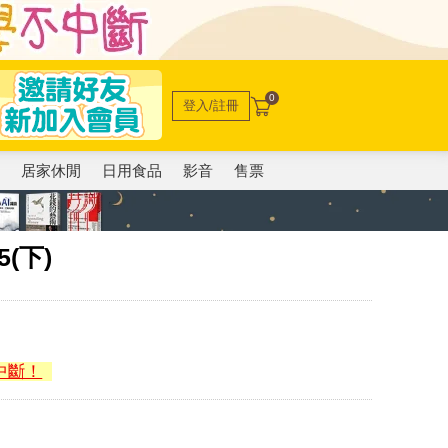
0
登入/註冊
電
居家休閒
日用食品
影音
售票
5(下)
中斷！