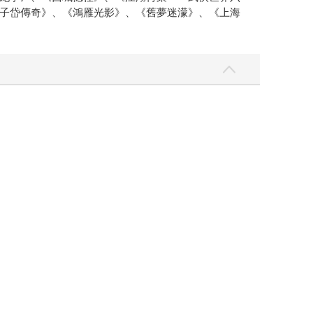
子岱傳奇》、《鴻雁光影》、《舊夢迷濛》、《上海