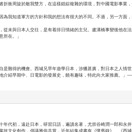
者折衝周旋於敵我雙方，在這樣錯綜複雜的環境，對中國電影事業，
因為我知道軍方的方針和我的想法有很大的不同。不過，另一方面，
，從未與日本人交往，是有着排日情緒的主兒。盧溝橋事變後他在法
意所在。」
自是難得的機會。西城兄早年遊學日本，涉獵甚廣，對日本之人情世
地介紹早期中、日電影的發展史，饒有趣味，特此向大家推薦。」—
十年代初，遠赴日本，研習日語，遍讀名著，尤崇谷崎潤一郎和永井
掌故文化創作，倡議雅俗共賞，近年結集成書有《懷舊錄》、《西城