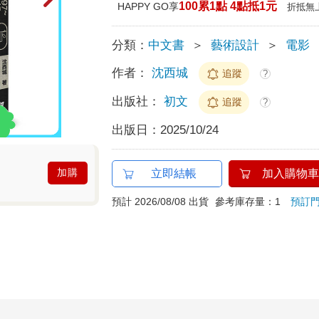
100累1點 4點抵1元
HAPPY GO享
折抵無
分類：
中文書
＞
藝術設計
＞
電影
作者：
沈西城
追蹤
?
出版社：
初文
追蹤
?
出版日：
2025/10/24
加購
立即結帳
加入購物車
預計 2026/08/08 出貨
參考庫存量：1
預訂