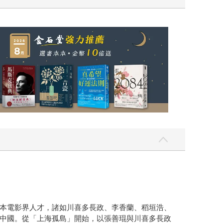
本電影界人才，諸如川喜多長政、李香蘭、稻垣浩、
中國。從「上海孤島」開始，以張善琨與川喜多長政