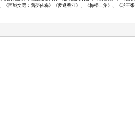
、《西城文選：舊夢依稀》《夢迴香江》、《梅櫻二集》、《球王張