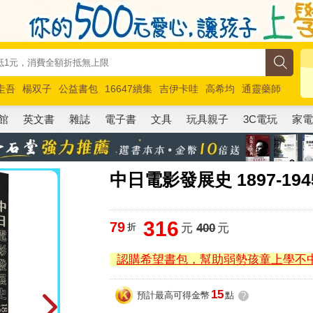
圭吾
楊双子
公益書包
16647續集
吉伊卡哇
高希均
通靈藥師
路邊攤新作
馬斯克
玩具總動員5
超慢跑
館
英文書
雜誌
電子書
文具
玩具親子
3C電玩
家
中日電影發展史 1897-194
316
79
折
元
400
元
認購希望書包，幫助弱勢孩童上學不
15
預計最高可得金幣
點
?