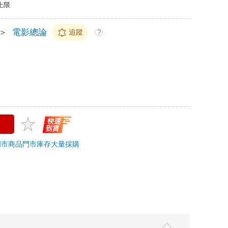
上限
＞
電影總論
追蹤
?
門市商品
門市庫存
大量採購