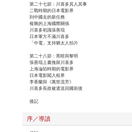
第二十七節：川喜多其人其事
二戰時期的日本電影界
到中國去的新任務
複雜的上海國際關係
川喜多初識張善琨
日本軍方不滿川喜多
「中電」支持猶太人拍片
第二十八節：黑暗與黎明
張善琨上書挽留川喜多
上海淪陷時期的電影界
日本電影闖入租界
李香蘭與《萬世流芳》
川喜多長政被遣送回國前後
後記
序／導讀