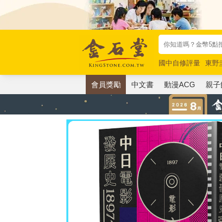
國中自修評量
東野
唯紅花綻放
奧德賽
會員獎勵
中文書
動漫ACG
親子