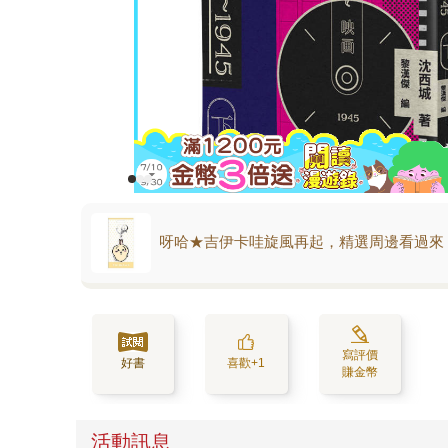
呀哈★吉伊卡哇旋風再起，精選周邊看過來
寫評價
好書
喜歡+1
賺金幣
活動訊息