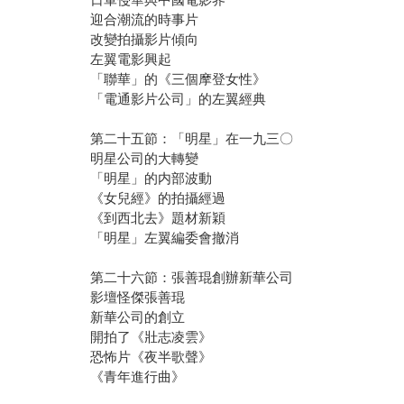
迎合潮流的時事片
改變拍攝影片傾向
左翼電影興起
「聯華」的《三個摩登女性》
「電通影片公司」的左翼經典
第二十五節：「明星」在一九三〇
明星公司的大轉變
「明星」的内部波動
《女兒經》的拍攝經過
《到西北去》題材新穎
「明星」左翼編委會撤消
第二十六節：張善琨創辦新華公司
影壇怪傑張善琨
新華公司的創立
開拍了《壯志凌雲》
恐怖片《夜半歌聲》
《青年進行曲》