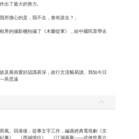
作出了最大的努力。
我所擔心的是，我不去，會有誰去？」
租界的攝影棚拍攝了《木蘭從軍》，給中國民眾帶去
故及風俗愛好認識甚深，故行文流暢易讀。我知今日
—吳思遠
荷風。回港後，從事文字工作，編過經典電視劇《京
紀事》、《西城憶往》、《江湖再聚——武俠世界六