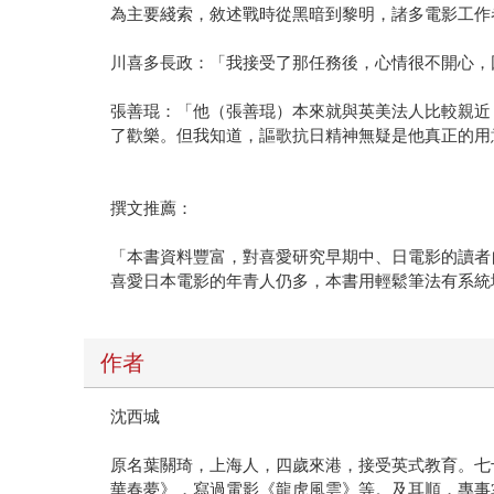
為主要綫索，敘述戰時從黑暗到黎明，諸多電影工作
川喜多長政：「我接受了那任務後，心情很不開心，
張善琨：「他（張善琨）本來就與英美法人比較親近
了歡樂。但我知道，謳歌抗日精神無疑是他真正的用
撰文推薦：
「本書資料豐富，對喜愛研究早期中、日電影的讀者
喜愛日本電影的年青人仍多，本書用輕鬆筆法有系統
作者
沈西城
原名葉關琦，上海人，四歲來港，接受英式教育。七
華春夢》，寫過電影《龍虎風雲》等。及耳順，專事