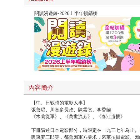
閱讀漫遊錄-2026上半年暢銷榜
內容簡介
【中、日戰時的電影人事】
張善琨、川喜多長政、陳雲裳、李香蘭
《木蘭從軍》、《萬世流芳》、《春江遺恨》
下冊講述日本電影部分，時限定在一九三七年為止。
阪東妻三郎等，都曾因軍方要求，來華拍攝電影。因