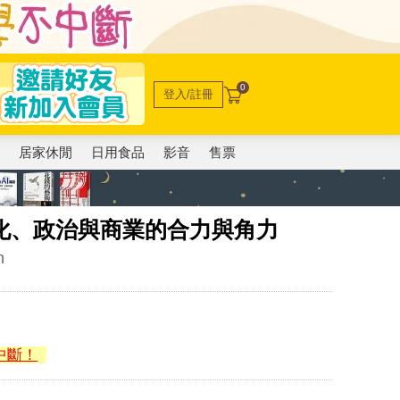
0
登入/註冊
電
居家休閒
日用食品
影音
售票
化、政治與商業的合力與角力
n
中斷！