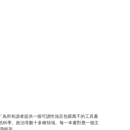
的系列叢書，秉持「為所有讀者提供一個可讀性強且包羅萬千的工具書
自然科學、政治等數十多種領域。每一本書對應一個主
識框架。