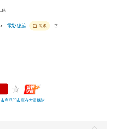
上限
＞
電影總論
追蹤
?
門市商品
門市庫存
大量採購