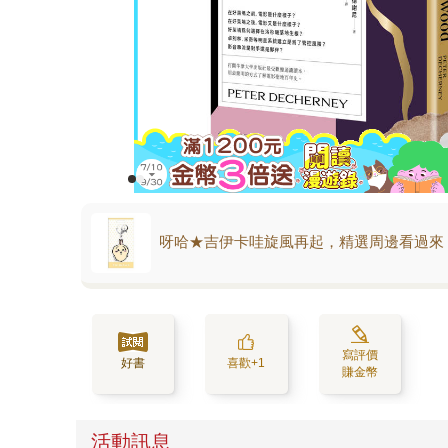
呀哈★吉伊卡哇旋風再起，精選周邊看過來
寫評價
好書
喜歡+1
賺金幣
活動訊息