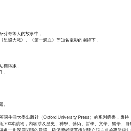
衛•芬奇等人的故事中，
《星際大戰》、《第一滴血》等知名電影的圍繞下，
站穩腳跟，
作。
題。
簡稱VSI）是英國牛津大學出版社（Oxford University Press）
版近700本讀物，內容涉及歷史、神學、藝術、哲學、文學、醫學、
供進一步深度閱讀的建議，確保讀者讀完後能建立該主題的專業級知