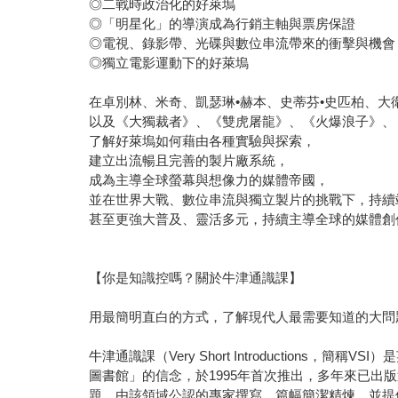
◎二戰時政治化的好萊塢
◎「明星化」的導演成為行銷主軸與票房保證
◎電視、錄影帶、光碟與數位串流帶來的衝擊與機會
◎獨立電影運動下的好萊塢
在卓別林、米奇、凱瑟琳•赫本、史蒂芬•史匹柏、大
以及《大獨裁者》、《雙虎屠龍》、《火爆浪子》、
了解好萊塢如何藉由各種實驗與探索，
建立出流暢且完善的製片廠系統，
成為主導全球螢幕與想像力的媒體帝國，
並在世界大戰、數位串流與獨立製片的挑戰下，持續
甚至更強大普及、靈活多元，持續主導全球的媒體創
【你是知識控嗎？關於牛津通識課】
用最簡明直白的方式，了解現代人最需要知道的大問
牛津通識課（Very Short Introductions，
圖書館」的信念，於1995年首次推出，多年來已出
題，由該領域公認的專家撰寫，篇幅簡潔精煉，並提