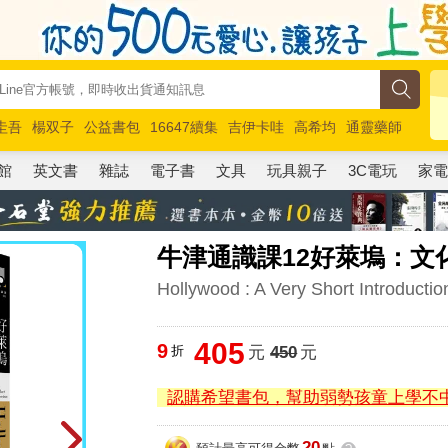
圭吾
楊双子
公益書包
16647續集
吉伊卡哇
高希均
通靈藥師
路邊攤新作
馬斯克
玩具總動員5
超慢跑
館
英文書
雜誌
電子書
文具
玩具親子
3C電玩
家
牛津通識課12好萊塢：文
Hollywood : A Very Short Introductio
405
9
折
元
450
元
認購希望書包，幫助弱勢孩童上學不
20