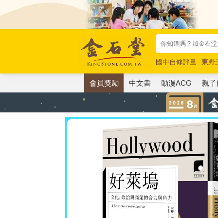
國中自修評量
東野
唯紅花綻放
奧德賽
會員獎勵
中文書
動漫ACG
親子