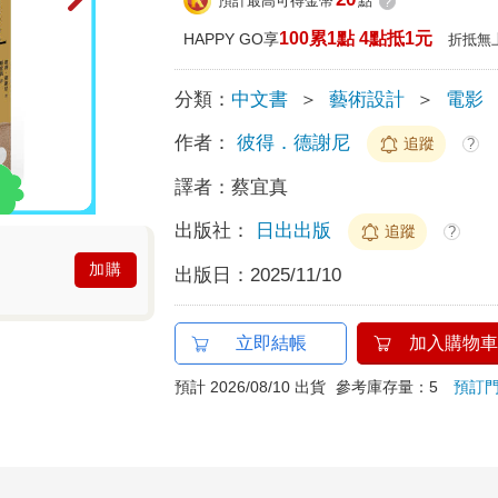
預計最高可得金幣
點
?
100累1點 4點抵1元
HAPPY GO享
折抵無
分類：
中文書
＞
藝術設計
＞
電影
作者：
彼得．德謝尼
追蹤
?
譯者：
蔡宜真
出版社：
日出出版
追蹤
?
加購
出版日：
2025/11/10
立即結帳
加入購物車
預計 2026/08/10 出貨
參考庫存量：5
預訂