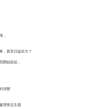
地，
來，甚至日益壯大？
院開始說起，
的演變
處理禁忌主題