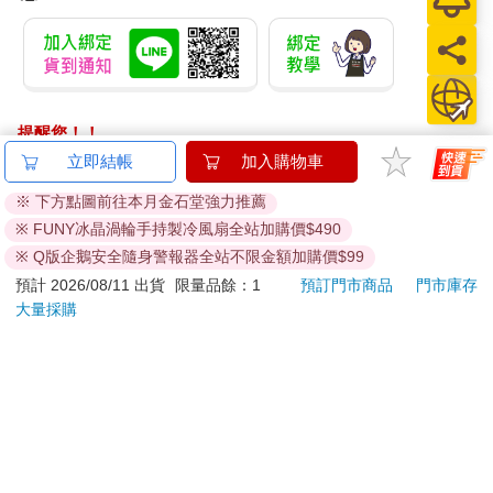
提醒您！！
金石堂及銀行均不會請您操作ATM! 如接獲電話要求您前往
ATM提款機，請不要聽從指示，以免受騙上當！
退換貨須知：
**提醒您，鑑賞期不等於試用期，退回商品須為全新狀態**
依據「消費者保護法」第19條及行政院消費者保護處公告之
「通訊交易解除權合理例外情事適用準則」，以下商品購買
後，除商品本身有瑕疵外，將不提供7天的猶豫期：
易於腐敗、保存期限較短或解約時即將逾期。（如：生
鮮食品）
依消費者要求所為之客製化給付。（客製化商品）
報紙、期刊或雜誌。（含MOOK、外文雜誌）
經消費者拆封之影音商品或電腦軟體。
非以有形媒介提供之數位內容或一經提供即為完成之線