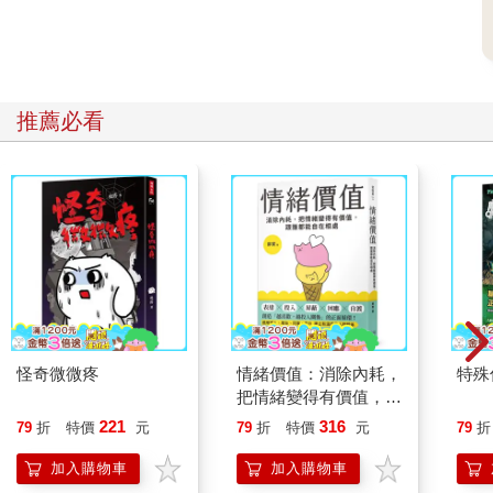
推薦必看
怪奇微微疼
情緒價值：消除內耗，
特殊傳
把情緒變得有價值，跟
誰都能自在相處
221
316
79
折
特價
元
79
折
特價
元
79
折
加入購物車
加入購物車