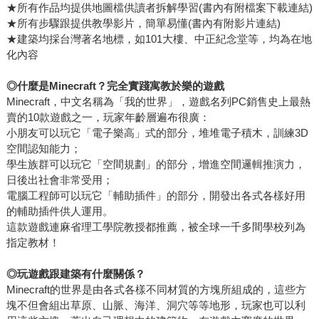
★所有作品均提供地圖檔供讀者拆解學習(書內有附檔案下載連結)
★所有步驟跟提供教學影片，簡單易懂(書內有附影片連結)
★建築均採台灣著名地標，如101大樓、中正紀念堂等，均為在地
化內容
◎
什麼是Minecraft？完全實踐寓教於樂的遊戲
Minecraft，中文名稱為「我的世界」，遊戲名列PC銷售史上最熱
賣的10款遊戲之一，玩家年齡層遍布很廣：
小朋友可以玩它「電子樂高」式的部分，堆堆電子積木，訓練3D
空間認知能力；
學生族群可以玩它「空間規劃」的部分，增進空間邏輯推演力，
日後出社會非常受用；
電腦工程師可以玩它「輔助插件」的部分，開發出各式各樣好用
的輔助插件供人運用。
這款遊戲連麻省理工學院教授都推薦，被全球一千多間學校列為
指定教材！
◎
玩遊戲跟建築有什麼關係？
Minecraft的世界是由各式各樣不同材質的方塊所組成的，這些方
塊不但會組出草原、山脈、海洋、洞穴等等地形，玩家也可以利