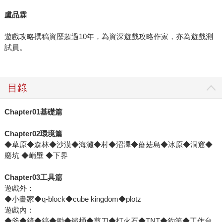
盧品霖
遊戲攻略撰稿資歷超過10年，為資深遊戲攻略作家，亦為遊戲測
試員。
目錄
Chapter01基礎篇
Chapter02環境篇
◆草原◆森林◆沙漠◆海灘◆村◆沼澤◆蘑菇島◆冰原◆洞窟◆
廢坑 ◆峭壁 ◆下界
Chapter03工具篇
遊戲外：
◆小畫家◆q-block◆cube kingdom◆plotz
遊戲內：
◆斧◆鏟◆鎬◆鋤◆鐵桶◆剪刀◆打火石◆TNT◆釣竿◆工作台