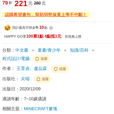
221
79
折
元
280
元
認購希望書包，幫助弱勢孩童上學不中斷！
10
預計最高可得金幣
點
?
100累1點 4點抵1元
HAPPY GO享
折抵無上限
分類：
中文書
＞
童書/青少年
＞
知識/百科
＞
程式設計/電腦
追蹤
作者：
王育貞、盧品霖
追蹤
出版社：
尖端
追蹤
出版日：
2020/12/09
適讀年齡：
7~10歲適讀
相關主題：
MINECRAFT麥塊