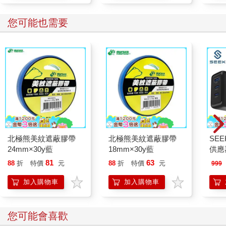
您可能也需要
北極熊美紋遮蔽膠帶
北極熊美紋遮蔽膠帶
SEE
24mm×30y藍
18mm×30y藍
供應
P651
81
63
88
折
特價
元
88
折
特價
元
999
加入購物車
加入購物車
您可能會喜歡