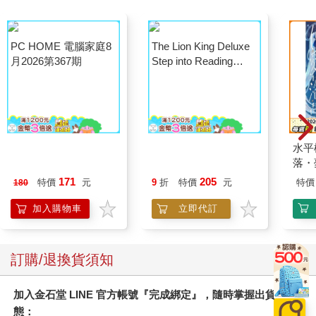
The Lion King Deluxe
Step into Reading
(Disney The Lion King)
PC HOME 電腦家庭8
水平
月2026第367期
落・
171
205
特價
元
9
折
特價
元
特價
180
加入購物車
立即代訂
訂購/退換貨須知
加入金石堂 LINE 官方帳號『完成綁定』，隨時掌握出貨動
態：