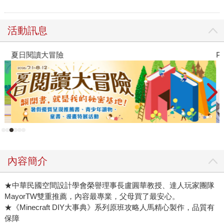
活動訊息
夏日閱讀大冒險
P
內容簡介
★中華民國空間設計學會榮譽理事長盧圓華教授、達人玩家團隊
MayorTW雙重推薦，內容最專業，父母買了最安心。
★《Minecraft DIY大事典》系列原班攻略人馬精心製作，品質有
保障