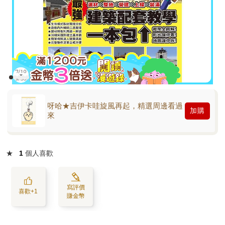
呀哈★吉伊卡哇旋風再起，精選周邊看過
加購
來
★
1
個人喜歡
寫評價
喜歡+1
賺金幣