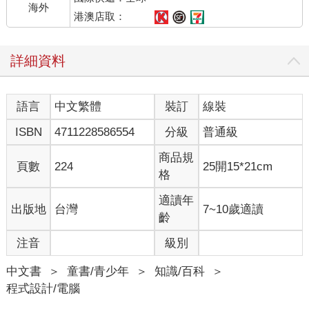
海外
港澳店取：
詳細資料
語言
中文繁體
裝訂
線裝
ISBN
4711228586554
分級
普通級
商品規
頁數
224
25開15*21cm
格
適讀年
出版地
台灣
7~10歲適讀
齡
注音
級別
中文書
＞
童書/青少年
＞
知識/百科
＞
程式設計/電腦