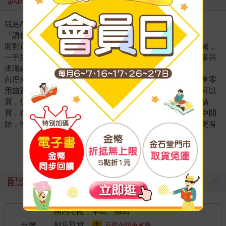
我是AV男優-向理來
「請你分享一下這份職業的心路歷程？」
面對這個已經回答過無數次的問題，他完全沒有不耐煩的情緒，
一手摸著坐在自己腿上的貓，一邊平靜地說起自己的童年故事與
求職經歷。
向理來從小就喜歡閱讀，主要也是環境所致，因為平常他想拿零
用錢買東西都要跟媽媽提案申請，如果媽媽認為有必要性才可以
買，但只有買書不用，除了漫畫以外的書籍他都可以無限制購
買，在他的記憶裡，國小到高中的休閒時間都在看書，從高中開
始，他改成看電影，因為他認為兩小時就能理解完一個故事更有
效率，他很喜歡能令人有所啟發的故事題材，也總是在思考對自
己人生最有效率跟最大優化的方法。
看更多
他曾夢想過要當小說家，也在高中時去投稿過出版社，然而當時
並沒有錄取，於是他開始思考是否自己的人生經歷太少了，寫不
出能夠撼動人心的故事，需要挑戰更多事情後才能淬煉出更好的
配送方式
作品，不過之後因為打工忙碌便逐漸放棄了這個夢想。
接著，他突然露出靦腆的笑，說畢竟自己還是男人嘛，雖然後來
國內宅配：本島、離島
放棄了寫作，但仍然有大量閱讀的習慣，也看了很多色情小說跟
漫畫，與色情相關的各種念頭充斥滿他的腦袋，貫穿了他整個青
到店取貨：
台灣
不限金額免運費