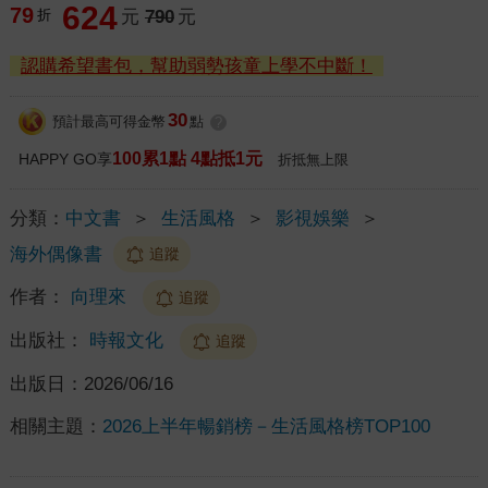
624
79
折
元
790
元
認購希望書包，幫助弱勢孩童上學不中斷！
30
預計最高可得金幣
點
?
100累1點 4點抵1元
HAPPY GO享
折抵無上限
分類：
中文書
＞
生活風格
＞
影視娛樂
＞
海外偶像書
追蹤
作者：
向理來
追蹤
出版社：
時報文化
追蹤
出版日：
2026/06/16
相關主題：
2026上半年暢銷榜－生活風格榜TOP100