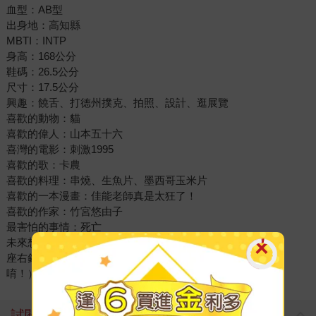
血型：AB型
出身地：高知縣
MBTI：INTP
身高：168公分
鞋碼：26.5公分
尺寸：17.5公分
興趣：饒舌、打德州撲克、拍照、設計、逛展覽
喜歡的動物：貓
喜歡的偉人：山本五十六
喜灣的電影：刺激1995
喜歡的歌：卡農
喜歡的料理：串燒、生魚片、墨西哥玉米片
喜歡的一本漫畫：佳能老師真是太狂了！
喜歡的作家：竹宮悠由子
最害怕的事情：死亡
未來想挑戰的事情：高空跳傘
座右銘：要美麗（向理來自己開設的公司也是用這句當標語
唷！）
試閱