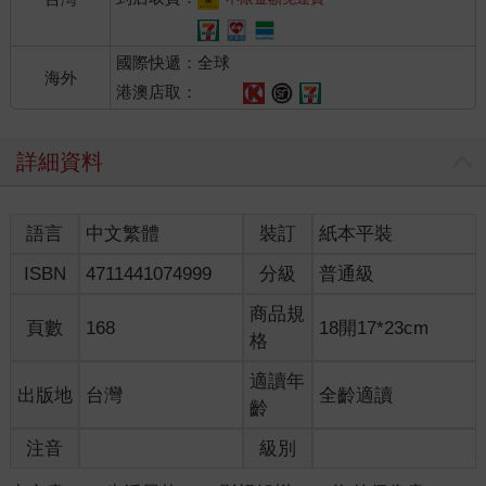
春期，總覺得有什麼在內心蠢蠢欲動。
二十歲的時候，向理來首次實踐了那些念想，參與拍攝了情趣服
國際快遞：全球
裝的寫真ＤＶＤ，當時的尺度是遮第三點，後來也陸續有過一些
海外
性感類型的拍攝，但由於沒有專業技能又心性不定，不停在換工
港澳店取：
作，從二十歲到二十七歲都一直在猶豫自己的人生志向。
向理來說自己年輕時做過的很多工作都不持久，在二十歲拍過情
詳細資料
趣服裝的ＤＶＤ之後，做過女僕餐廳的店長半年、ＢＬ酒吧半
年、牛郎半年，之後又當了兩年的小白臉，但自己在被包養時一
直覺得百無聊賴，不應該一直過著被包養的生活，於是決定跑去
語言
中文繁體
裝訂
紙本平裝
當加油站的員工一年。
歷經了各種不同領域的職業轉換，他發現自己大部分的工作都只
ISBN
4711441074999
分級
普通級
能做半年左右便失去熱忱，但人總不可能這樣渾渾噩噩度過餘
生，他覺得自己是時候該做出一個職涯轉捩點，這時他回想起自
商品規
頁數
168
18開17*23cm
己二十初頭歲那陣子的拍攝經驗其實非常愉快難忘，於是立下了
格
志向：如果要有一個可以讓他有意念跟動力做一輩子的工作，那
就是成為ＡＶ男優！
適讀年
出版地
台灣
全齡適讀
2019/4/19，向理來於二十七歲正式出道，出道片商為Silk labo，
齡
當初是他自己主動去報名了面試，碰巧他在二十一歲拍情趣服裝
注音
級別
ＤＶＤ時有上過雜誌專訪，同期還有同業前輩鈴木一徹，那期專
訪正是Silk labo主理的，因此他去面試時Silk labo公司的人還認得