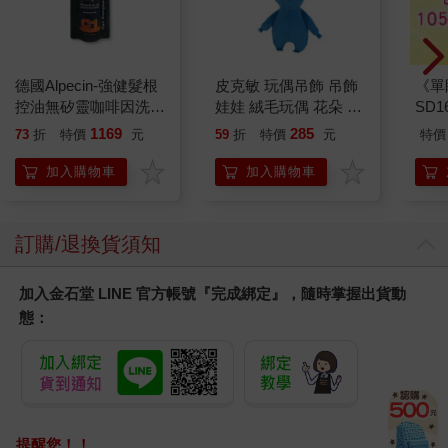
德國Alpecin-強健髮根
皮克敏 玩偶吊飾 吊飾
《單
控油無矽靈咖啡因洗髮
娃娃 絨毛玩偶 花朵 葉
SD
凝露375ml/瓶-C1強健
子 藍色皮克敏 紅色皮
1169
285
73
折
特價
元
59
折
特價
元
特價
髮根(護髮洗髮精/男士
克敏 黃色皮克敏
調理頭皮洗髮液/0矽靈
Pikmin 任天堂 三英貿
加入購物車
加入購物車
滋潤洗頭髮水/一般髮
易
質適用)
訂購/退換貨須知
加入金石堂 LINE 官方帳號『完成綁定』，隨時掌握出貨動
態：
提醒您！！