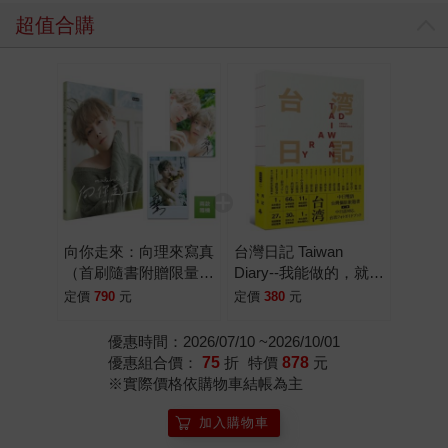
超值合購
向你走來：向理來寫真
台灣日記 Taiwan
（首刷隨書附贈限量隨
Diary--我能做的，就是
機福袋）
告訴全世界臺灣的美！
定價
790
元
定價
380
元
優惠時間：2026/07/10 ~2026/10/01
優惠組合價：
75
折
特價
878
元
※實際價格依購物車結帳為主
加入購物車