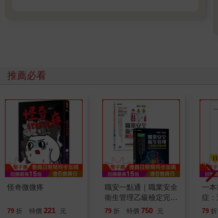
色主動去調整步調跟節奏，因此向理來至今已完美創造了為數驚
人的戀愛感的ＡＶ作品。
除了本業ＡＶ男優的工作以外，向理來也將舞台觸角伸往各種不
同的演藝領域，他並沒有因為在ＡＶ業界成名了便安逸於現狀，
反倒是更積極去挑戰更多的可能性與成就感。
他在國中到高中之間曾學過一點貝斯，2024年二月他受邀去參加
free style現場的嘻哈活動，大概參加了四、五次活動後，他開始
推薦必看
嘗試做一些自創饒舌音樂，平常他也喜歡聽饒舌，有了這個特別
的機緣後，讓他對音樂領域更有興趣、也躍躍欲試。
2025年二月，向理來與另一位ＡＶ男優「北山??」一起組了自己
的獨立樂團，團名為「奶頭男孩THEBEACHKUBOYZ」，因為希
望能帶點調皮的情色暗示，加上兩人都是ＡＶ男優，且敏感帶都
是乳頭，便決定使用這個名字。
出身於東北地區的北山，在十八歲那年為了自己的樂團而來到東
京，即便後來成為ＡＶ男優也仍懷抱著音樂夢；兩人年紀同年，
相處融洽，在組成了雙主唱樂團後，2025年四月即展開他們第一
次的ＬＩＶＥ表演，演出地點在「新大久保CLUB Voice」，首次
怪奇微微疼
職安一點通｜職業安全
一本
演出非常順利也來了很多聽眾。
衛生管理乙級檢定完勝
症：
攻略｜2026版(套書)
開大
221
750
79
折
特價
元
79
折
特價
元
79
折
人也