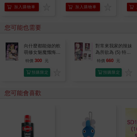
的3
加入購物車
加入購物車
您可能也需要
向什麼都能做的軟
對常來我家的辣妹
萌修女魅魔懺悔榨
為所欲為 (5) 特裝
精
版
300
660
特價
元
特價
元
預購限定
預購限定
您可能會喜歡