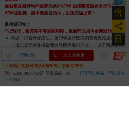
金石堂及銀行均不會請您操作ATM! 如接獲電話要求您前往
會
ATM提款機，請不要聽從指示，以免受騙上當！
員
退換貨須知：
**提醒您，鑑賞期不等於試用期，退回商品須為全新狀態**
日
依據「消費者保護法」第19條及行政院消費者保護處公告之
「通訊交易解除權合理例外情事適用準則」，以下商品購買
後，除商品本身有瑕疵外，將不提供7天的猶豫期：
立即結帳
加入購物車
易於腐敗、保存期限較短或解約時即將逾期。（如：生
鮮食品）
※ 本商品會員日滿額金幣加碼回饋最高15倍
依消費者要求所為之客製化給付。（客製化商品）
預計 2026/08/07 出貨
限量品餘：30
預訂門市商品
門市庫存
報紙、期刊或雜誌。（含MOOK、外文雜誌）
大量採購
經消費者拆封之影音商品或電腦軟體。
非以有形媒介提供之數位內容或一經提供即為完成之線
上服務，經消費者事先同意始提供。（如：電子書、電
子雜誌、下載版軟體、虛擬商品…等）
已拆封之個人衛生用品。（如：內衣褲、刮鬍刀、除毛
刀…等）
若非上列種類商品，均享有到貨7天的猶豫期（含例假