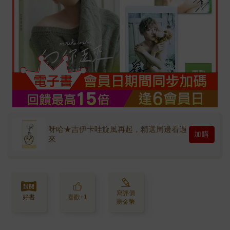
呀哈★吉伊卡哇旋風再起，精選周邊看過
加購
來
寫評價
好書
喜歡+1
賺金幣