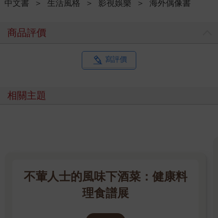
中文書
＞
生活風格
＞
影視娛樂
＞
海外偶像書
他，非常順利的成功錄取，持續發展活躍至今。
商品評價
「如果沒有現在的工作，你會想從事什麼職業？」
『應該也只會隨便找一份工作，像之前一樣渾渾噩噩過日子吧？
因為現在的工作就是我的人生夢想跟終生志向了。』向理來用非
寫評價
常堅定的口吻回答，他的眼神閃閃發光，充滿了自信跟滿足。
他聊到，ＡＶ男優這份工作的時間比較自由彈性，光是不需要當
傳統社畜這件事就非常吸引人，而且也沒有所謂的「藍色星期
相關主題
一」，他能夠自由調整拍攝檔期，雖然確實會有因年紀增長而影
響表現的顧慮，但他現在除了ＡＶ男優的身份以外也同時跨足了
很多領域，發展自己多元的演藝生涯。
目前他現場拍攝跟線下活動的工作時間分配是各半，也不需要天
天進片場體力活，看著向理來自信從容的姿態，能感受到他真的
很熱愛這份屬於他的「天職」。
不葷人士的風味下酒菜：健康料
「同樣都是戲劇跟表演，你最喜歡哪種形式的演出？（包含寫
真、電影、AV、GV、現場Live、舞台劇等等）」
理食譜展
向理來眼神真摯地說：「每一份都是我喜歡的工作，我對於所有
事情都是全力以赴，即便是沒有那麼喜歡的工作，我也會努力認