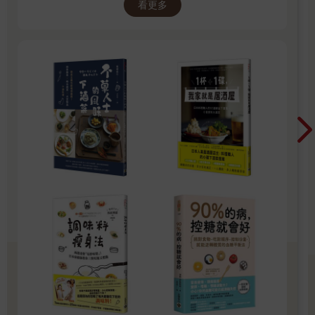
真應對，我希望自己的人生是透明呈現給大家的。」
看更多
他說自己無論從事任何職業，都不想捏造虛偽的形象，包含自己
這三十六年來的生活經驗都不隱藏，想要發自內心的坦誠自己所
有面向，等於是赤裸裸將全部的自已攤開來給眾人觀賞。
『我不會欺騙任何事情，欺騙很沒有擔當。』
向理來又補充了這句，並開始聊起自己對於表演的啟蒙。
關於ＡＶ男優這塊，他說自己在27歲下定決心要入行後，就有事
先詳細調查過業界前輩跟上網做功課，他主要研究的對象是非常
知名且成功的前輩「鈴木一徹」，一開始兩人偶爾會有小小交
流，但隨著鈴木一徹逐漸引退，兩人互動就變成只有一年一次在
台灣的成人展，自己當初會接觸他也是希望可以從他身上學到一
些東西。
向理來毫不畏言表示：「想在女性向ＡＶ發展，最有效率的方法
就是模仿已經成功的鈴木一徹，然後再從中調整。」他說自己在
做牛郎的時期就看了很多少女漫畫，從中學習女生希望被如何對
待、該說哪些話去討好女生，並在自己工作時實際去應用、一邊
吸取經驗，最後則是應用在女性向ＡＶ的拍攝中，也就是向理來
最後成名的關鍵。
他說之前有拍攝過讓女優男優兩人共同生活一天的ＡＶ主題，他
發現拍攝到最後女優都好像真的喜歡上他了，因為他非常擅長營
造出女生會喜歡的氛圍、說出會讓女生動心的台詞，也會察言觀