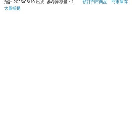
依消費者要求所為之客製化給付。（客製化商品）
預計 2026/08/10 出貨
參考庫存量：1
預訂門市商品
門市庫存
報紙、期刊或雜誌。（含MOOK、外文雜誌）
大量採購
【交通資訊】
經消費者拆封之影音商品或電腦軟體。
非以有形媒介提供之數位內容或一經提供即為完成之線
國道三號大溪交流道下，接台3線、台3乙線往石門水庫方向，然
上服務，經消費者事先同意始提供。（如：電子書、電
後左轉台4線過溪州大橋左轉，即至福山巖登山口。
子雜誌、下載版軟體、虛擬商品…等）
已拆封之個人衛生用品。（如：內衣褲、刮鬍刀、除毛
【步行時程】全程來回約2~3小時左右
刀…等）
若非上列種類商品，均享有到貨7天的猶豫期（含例假
日）。
辦理退換貨時，商品（組合商品恕無法接受單獨退貨）必須
是您收到商品時的原始狀態（包含商品本體、配件、贈品、
保證書、所有附隨資料文件及原廠內外包裝…等），請勿直
接使用原廠包裝寄送，或於原廠包裝上黏貼紙張或書寫文
字。
退回商品若無法回復原狀，將請您負擔回復原狀所需費用，
嚴重時將影響您的退貨權益。