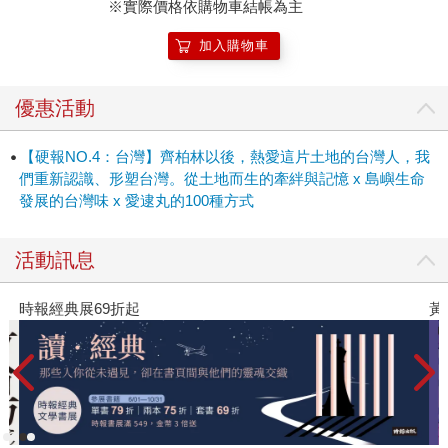
※實際價格依購物車結帳為主
加入購物車
優惠活動
【硬報NO.4：台灣】齊柏林以後，熱愛這片土地的台灣人，我
們重新認識、形塑台灣。從土地而生的牽絆與記憶 x 島嶼生命
發展的台灣味 x 愛逮丸的100種方式
活動訊息
時報經典展69折起
黃