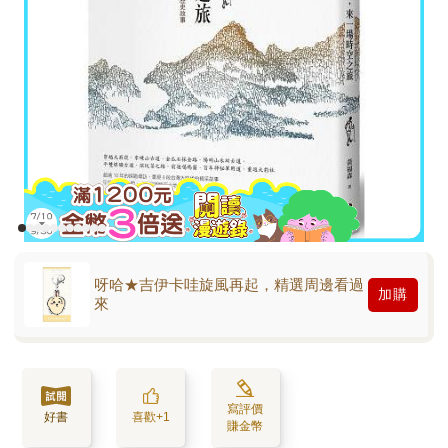
呀哈★吉伊卡哇旋風再起，精選周邊看過
加購
來
寫評價
好書
喜歡+1
賺金幣