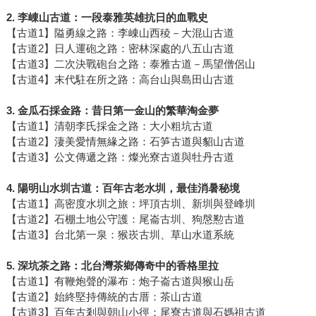
2.
李崠山古道：一段泰雅英雄抗日的血戰史
【古道1】隘勇線之路：李崠山西稜－大混山古道
【古道2】日人運砲之路：密林深處的八五山古道
【古道3】二次決戰砲台之路：泰雅古道－馬望僧侶山
【古道4】末代駐在所之路：高台山與島田山古道
3.
金瓜石採金路：昔日第一金山的繁華淘金夢
【古道1】清朝李氏採金之路：大小粗坑古道
【古道2】淒美愛情無緣之路：石笋古道與貂山古道
【古道3】公文傳遞之路：燦光寮古道與牡丹古道
4.
陽明山水圳古道：百年古老水圳，最佳消暑秘境
【古道1】高密度水圳之旅：坪頂古圳、新圳與登峰圳
【古道2】石棚土地公守護：尾崙古圳、狗慇懃古道
【古道3】台北第一泉：猴崁古圳、草山水道系統
5.
深坑茶之路：北台灣茶鄉傳奇中的香格里拉
【古道1】有鞭炮聲的瀑布：炮子崙古道與猴山岳
【古道2】始終堅持傳統的古厝：茶山古道
【古道3】百年古剎與朝山小徑：尾寮古道與石媽祖古道