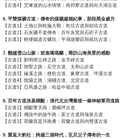
【古道4】艾琳達的山水情懷：南邦寮古道與向天湖古道
6.
平雙煤礦古道：傳奇的煤礦越嶺紀事，那段黑金歲月
【古道1】土地公與蛇龜大戰：乾坑古道與幼坑古道
【古道2】石灰礦不老傳奇：百年灰窯與石硿子古道
【古道3】輕便鐵道古礦坑：平湖遊樂區與紙坑古道；
7.
翻越雪山山脈：前進噶瑪蘭，尋訪山海美景的感動
【古道1】劉明燈立碑之路：金字碑古道
【古道2】朝聖之路：石空古道、太和山步道
【古道3】緣溪之路：梗枋古道、象寮古道、坪溪古道
【古道4】陰陽之路：湖桶古道、北宜古道
【古道5】亞馬遜之路：哈盆中嶺古道
8.
百年古道淡基橫斷：清代北台灣最後一條神秘軍用道路
【古道1】橫斷擎天崗：鹿崛坪古道
【古道2】傳說中的放牛路：富士古道與瑞泉古道
【古道3】荷蘭原是河南勇：荷蘭古道與內雙溪古道
9.
重返大豹社：跨越三個時代，瓦旦父子傳奇的一生