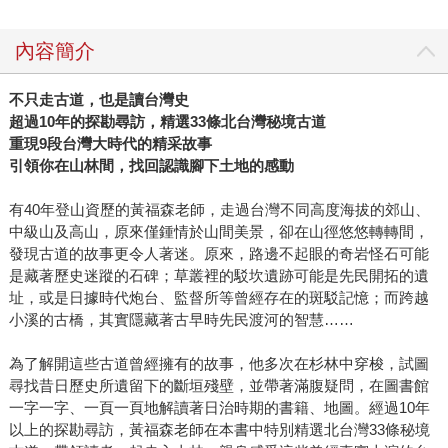
內容簡介
不只走古道，也是讀台灣史
超過
10
年的探勘尋訪，精選
33
條北台灣秘境古道
重現
9
段台灣大時代的精采故事
引領你在山林間，找回認識腳下土地的感動
有40年登山資歷的黃福森老師，走過台灣不同高度海拔的郊山、
中級山及高山，原來僅鍾情於山間美景，卻在山徑悠悠轉轉間，
發現古道的故事更令人著迷。原來，路邊不起眼的奇岩怪石可能
是藏著歷史迷蹤的石碑；草叢裡的駁坎遺跡可能是先民開拓的遺
址，或是日據時代炮台、監督所等曾經存在的斑駁記憶；而跨越
小溪的古橋，其實隱藏著古早時先民渡河的智慧……
為了解開這些古道曾經擁有的故事，他多次在杉林中穿梭，試圖
尋找昔日歷史所遺留下的斷垣殘壁，並帶著滿腹疑問，在圖書館
一字一字、一頁一頁地解讀著日治時期的書籍、地圖。經過10年
以上的探勘尋訪，黃福森老師在本書中特別精選北台灣33條秘境