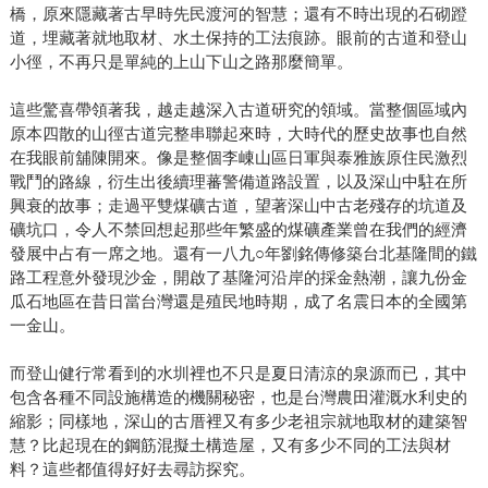
橋，原來隱藏著古早時先民渡河的智慧；還有不時出現的石砌蹬
道，埋藏著就地取材、水土保持的工法痕跡。眼前的古道和登山
小徑，不再只是單純的上山下山之路那麼簡單。
這些驚喜帶領著我，越走越深入古道研究的領域。當整個區域內
原本四散的山徑古道完整串聯起來時，大時代的歷史故事也自然
在我眼前舖陳開來。像是整個李崠山區日軍與泰雅族原住民激烈
戰鬥的路線，衍生出後續理蕃警備道路設置，以及深山中駐在所
興衰的故事；走過平雙煤礦古道，望著深山中古老殘存的坑道及
礦坑口，令人不禁回想起那些年繁盛的煤礦產業曾在我們的經濟
發展中占有一席之地。還有一八九○年劉銘傳修築台北基隆間的鐵
路工程意外發現沙金，開啟了基隆河沿岸的採金熱潮，讓九份金
瓜石地區在昔日當台灣還是殖民地時期，成了名震日本的全國第
一金山。
而登山健行常看到的水圳裡也不只是夏日清涼的泉源而已，其中
包含各種不同設施構造的機關秘密，也是台灣農田灌溉水利史的
縮影；同樣地，深山的古厝裡又有多少老祖宗就地取材的建築智
慧？比起現在的鋼筋混擬土構造屋，又有多少不同的工法與材
料？這些都值得好好去尋訪探究。