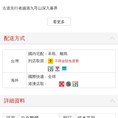
古道先行者越過九芎山深入蕃界
出生於日本岩手縣的伊能嘉矩，二十六歲時師事東京帝國大學坪
看更多
井正五郎教授，開始對人類學產生濃厚興趣。一八九五年十一
月，伊能嘉矩抱著從事人類學研究與教育原住民的熱情，來到當
時是日本殖民地的台灣，並在往後的十年歲月裡，致力於台灣的
配送方式
人類學田野調查研究工作上。一九○六年返日後持續研究台灣的伊
能嘉矩，因為在台灣山區活動罹患的瘧疾復發，於一九二五年九
國內宅配：本島、離島
月病逝，享年五十九歲。
到店取貨：
台灣
不限金額免運費
伊能嘉矩依據三十年來在台灣各地實地調查所收集的材料，先後
完成了《台灣文化志》、《台灣蕃政志》等十數本巨著、七百多
國際快遞：全球
篇論文，以及為數眾多的田野調查筆記。其中，他以日記型式編
海外
寫的《巡台日乘》，成為了解一八九七年大溪附近地理人文的第
港澳店取：
一手報導資料。
詳細資料
為了進行調查工作，西元一八九七年六月，伊能嘉矩自桃園大嵙
崁的東門啟程入山，在頭寮休息後，越過今天的「溪州山」（舊
名九芎山），由此進入蕃界，開始了他的大漢溪上游蕃社之旅。