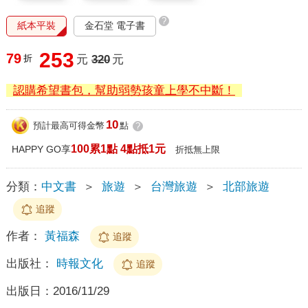
?
紙本平裝
金石堂 電子書
253
79
折
元
320
元
認購希望書包，幫助弱勢孩童上學不中斷！
10
預計最高可得金幣
點
?
100累1點 4點抵1元
HAPPY GO享
折抵無上限
分類：
中文書
＞
旅遊
＞
台灣旅遊
＞
北部旅遊
追蹤
作者：
黃福森
追蹤
出版社：
時報文化
追蹤
出版日：
2016/11/29