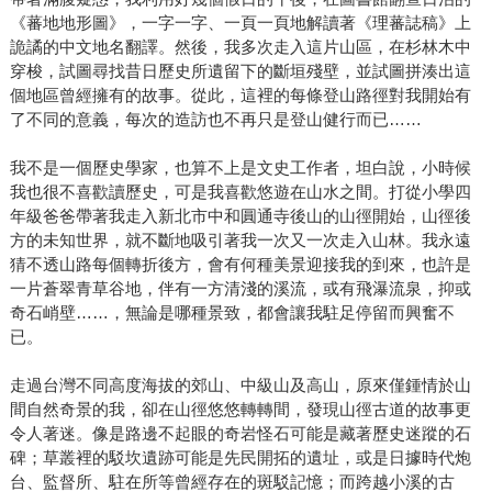
《蕃地地形圖》，一字一字、一頁一頁地解讀著《理蕃誌稿》上
詭譎的中文地名翻譯。然後，我多次走入這片山區，在杉林木中
穿梭，試圖尋找昔日歷史所遺留下的斷垣殘壁，並試圖拼湊出這
個地區曾經擁有的故事。從此，這裡的每條登山路徑對我開始有
了不同的意義，每次的造訪也不再只是登山健行而已……
我不是一個歷史學家，也算不上是文史工作者，坦白說，小時候
我也很不喜歡讀歷史，可是我喜歡悠遊在山水之間。打從小學四
年級爸爸帶著我走入新北市中和圓通寺後山的山徑開始，山徑後
方的未知世界，就不斷地吸引著我一次又一次走入山林。我永遠
猜不透山路每個轉折後方，會有何種美景迎接我的到來，也許是
一片蒼翠青草谷地，伴有一方清淺的溪流，或有飛瀑流泉，抑或
奇石峭壁……，無論是哪種景致，都會讓我駐足停留而興奮不
已。
走過台灣不同高度海拔的郊山、中級山及高山，原來僅鍾情於山
間自然奇景的我，卻在山徑悠悠轉轉間，發現山徑古道的故事更
令人著迷。像是路邊不起眼的奇岩怪石可能是藏著歷史迷蹤的石
碑；草叢裡的駁坎遺跡可能是先民開拓的遺址，或是日據時代炮
台、監督所、駐在所等曾經存在的斑駁記憶；而跨越小溪的古