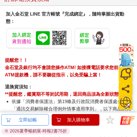
點與鞍部，大多會設置土堆或砌石的「隘寮」，並安排官方派任
的「隘勇」，或民間聘任的「隘丁」為守衛駐守該地，以做為防
加入金石堂 LINE 官方帳號『完成綁定』，隨時掌握出貨動
止原住民侵犯的隘勇防衛制度。如果進一步利用鐵絲電網、木牆
態：
及哨站，延伸形成防守線就叫做「隘勇線」。【步道介紹】
福山巖登山步道的登山口位於往石門水庫的台4線公路上，附近最
著名的廟宇即是福山巖寺廟。廟內主要奉祀清水祖師公，一八○六
年由信徒自福建漳州恭請渡海來台，自古以來即是早年開墾先民
的精神寄託。昔日溪州地區漢人開墾移民，為了防範山區原住民
提醒您！！
的侵擾，在居住地邊緣修築土牆，所以附近地區又稱為「城
金石堂及銀行均不會請您操作ATM! 如接獲電話要求您前往
仔」。
ATM提款機，請不要聽從指示，以免受騙上當！
由福山巖牌樓起登，約一小時可登上溪州山稜，沿途山徑較為陡
退換貨須知：
峭，適合健腳山友探訪。步道在福山巖登山口附近有左右兩線可
**提醒您，鑑賞期不等於試用期，退回商品須為全新狀態**
抵達「時鐘尾」觀景台，由此又有三條路線可登上溪州山的主稜
依據「消費者保護法」第19條及行政院消費者保護處公告之
線，左邊的路線會經過大石獅仔及鑾生兄弟休息站，串連出多采
「通訊交易解除權合理例外情事適用準則」，以下商品購買
多姿的O型路線。古道在翻越溪州山稜脈時，並未選擇稜線較低
的鞍部，而且是一路陡上，所以這些現今的登山步道很有可能就
後，除商品本身有瑕疵外，將不提供7天的猶豫期：
立即結帳
加入購物車
是昔時通往山頭隘寮的聯絡道路。在古道連接稜線附近的山頭
易於腐敗、保存期限較短或解約時即將逾期。（如：生
上，還可以發現砌石的隘寮遺跡，保存著隘丁駐寮防守原住民的
鮮食品）
※ 2026夏季暢銷展-時報2書75折
遙遠記憶。