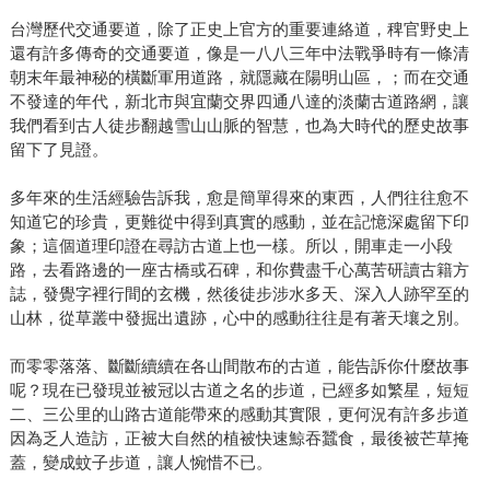
台灣歷代交通要道，除了正史上官方的重要連絡道，稗官野史上
還有許多傳奇的交通要道，像是一八八三年中法戰爭時有一條清
朝末年最神秘的橫斷軍用道路，就隱藏在陽明山區，；而在交通
不發達的年代，新北市與宜蘭交界四通八達的淡蘭古道路網，讓
我們看到古人徒步翻越雪山山脈的智慧，也為大時代的歷史故事
留下了見證。
多年來的生活經驗告訴我，愈是簡單得來的東西，人們往往愈不
知道它的珍貴，更難從中得到真實的感動，並在記憶深處留下印
象；這個道理印證在尋訪古道上也一樣。所以，開車走一小段
路，去看路邊的一座古橋或石碑，和你費盡千心萬苦研讀古籍方
誌，發覺字裡行間的玄機，然後徒步涉水多天、深入人跡罕至的
山林，從草叢中發掘出遺跡，心中的感動往往是有著天壤之別。
而零零落落、斷斷續續在各山間散布的古道，能告訴你什麼故事
呢？現在已發現並被冠以古道之名的步道，已經多如繁星，短短
二、三公里的山路古道能帶來的感動其實限，更何況有許多步道
因為乏人造訪，正被大自然的植被快速鯨吞蠶食，最後被芒草掩
蓋，變成蚊子步道，讓人惋惜不已。