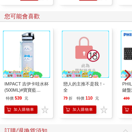
【步行時程】全程約1小時分左右
購物
購物
車
車
您可能會喜歡
大艽宮古道登山口→15分╱溪石亭越稜點→25分╱百吉隧道口往
石門水庫的承恩路。
Historic Trail 02
隘寮遺跡見證歷史：福山巖登山步道
【路線困難度】★★
【尋訪重點】：探訪清朝實施撫墾制度昔日隘寮的遺跡。
IMPACT 吉伊卡哇水杯
戀人的主推不是我！-
PHI
【走讀歷史】
(500ML)#寶寶藍
全
鍵盤滑
IMCHB01LB
539
110
特價
元
79
折
特價
元
499
伊能嘉矩在一八九七年六月五日的《巡台日乘》上，紀錄著清朝
實施撫墾制度，在此區設置隘寮的來由。不論是清朝或日據時
加入購物車
加入購物車
代，為了開發台灣山區樟腦等資源，與世居深山的原住民族常常
發生衝突，所以由平地進入山區的第一道山脈稜線，因天然的地
理屏障，自然成為最佳的防守陣線。執政者於稜線上的山頭展望
訂購/退換貨須知