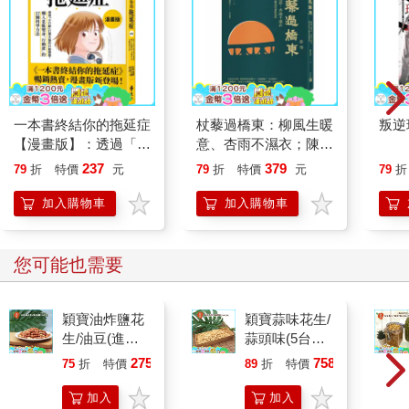
所建立的廟宇「大艽宮」內供奉福德正神；而頭寮地區的地標
「頭寮大池」，則是桃園農田水利會為灌溉整個三層地區的農田
稻作，於民國五十六年擴建而成，很多人也稱之為「頭寮大埤」
或「新福圳」。整個蓄水面積達十九公頃，水源是利用開鑿山洞
引大漢溪溪水蓄積而成，大池中還有一座全國獨一無二的「水中
土地公廟」。
一本書終結你的拖延症
杖藜過橋東：柳風生暖
叛逆
【漫畫版】：透過「小
意、杏雨不濕衣；陳亮
整條古道大多為鵝卵石鋪成，平緩地翻過稜線的低鞍，進入石門
行動」打開大腦的行動
恭談以心轉境的適齡漫
237
379
79
折
特價
元
79
折
特價
元
79
折
水庫集水區。古道保存有往日先民利用山區的石塊，就地取材所
開關，懶人也能變身
想
建構的古道石階，細心研究可發現古人的巧思與昔時的生態工
「行動派」的37個科
加入購物車
加入購物車
法。青苔石階古道旁另闢有新的健行步道，成為新舊山道並陳的
學方法
景致。沿途林相多為低海拔闊葉林，加上附近石門水庫約八平方
公里的水域，早已成為台灣北部最好的賞鳥路線之一，而且也是
您可能也需要
翻越溪州山稜最便捷的路線之一。
穎寶油炸鹽花
穎寶蒜味花生/
【交通資訊】國道3號大溪交流道下，往大溪老街方向行駛，由大
生/油豆(進口
蒜頭味(5台斤/
溪接台7線續往慈湖方向，約5.1公里處附近（慈湖停車場前）循
花生)1台斤
包)
大艽宮指標右轉進入產業道路，至路底大艽宮小停車場停車起
275
758
75
折
特價
元
89
折
特價
元
登。
加入
加入