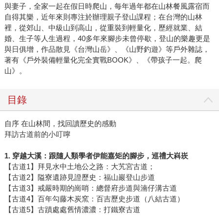
與妻子，全家一起在假日時爬山，每年過年都在山林餐風露宿而
自得其樂，近年來則專注於辦理親子登山課程；在台灣的山林
裡，從郊山、中級山到高山，從重裝到輕量化，歷經就業、結
婚、生子等人生過程，40多年來腳步未曾停歇，登山的樂趣更是
與日俱增，作品散見《台灣山岳》、《山野釣遊》等戶外雜誌，
著有《戶外裝備輕量化完全實戰BOOK》、《帶孩子一起。爬
山》。
目錄
自序 在山林間，找回讀歷史的感動
拜訪古道前的小叮嚀
1.
穿越大溪：跟隨人類學者伊能嘉矩的腳步，巡禮大嵙崁
【古道1】拜見水中土地公之路：大艽宮古道；
【古道2】隘寮遺跡見證歷史：福山巖登山步道
【古道3】戒嚴時期的崗哨：總督府步道與湳仔溝古道
【古道4】百年勾藤木炭窯：百吉歷史步道（八結古道）
【古道5】古蹟處處舊情濃濃：打鐵寮古道