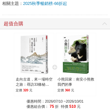
相關主題：
2025秋季暢銷榜-66折起
超值合購
走向古道，來一場時空
小熊回家：南安小熊教
之旅：尋訪33條秘境
我們的事
古道，了解你不知道的
定價
320
元
定價
360
元
台灣歷史故事(北台灣
篇)
優惠時間：2026/07/10 ~2026/10/01
優惠組合價：
75
折
特價
510
元