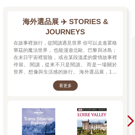
在大溪區公所及地方人士刻意的整理維護下，發掘出許多昔日的
古道遺跡。區公所採用生態工法，十分難得地保留了古道的鋪
面，加以定期的鋤草整理環境，在每一個叉路口設立指標，使得
海外選品展 ✈️ STORIES &
桃園大溪一帶的古道很快成為北台灣熱門的健行路線之一。
JOURNEYS
第一次行走在這附近山區的旅人，總會為此地的清新雅致，沒有
在故事裡旅行，從閱讀遇見世界 你可以走進霍格
一般郊山為濫墾濫建所破壞而留下深刻印象，主要原因是這些古
華茲的魔法世界， 也能漫遊北歐、巴黎與冰島；
道曾是慈湖靈寢管制區的一部分，蔣介石先生的靈櫬於民國六十
在末日宇宙裡冒險， 或在某段溫柔的愛情故事裡
四年奉厝於此，直到民國八十七年才解除禁令，並縮小管制範
圍，而打鐵寮古道舊道所經過的後慈湖，則是到民國九十八年才
停留。 閱讀，從來不只是閱讀。 而是一場關於
開放預約申請參觀。
世界、想像與生活感的旅行。 海外選品展，1折
起 限量空運商品，先搶先贏 週週商品更新
百年後，我們可以緬懷伊能嘉矩先生昔時篳路藍縷的精神，追隨
看更多
他的腳步，來一趟古道懷舊之旅。
Historic Trail 01
拜見水中土地公之路：大艽宮古道
【路線困難度】★