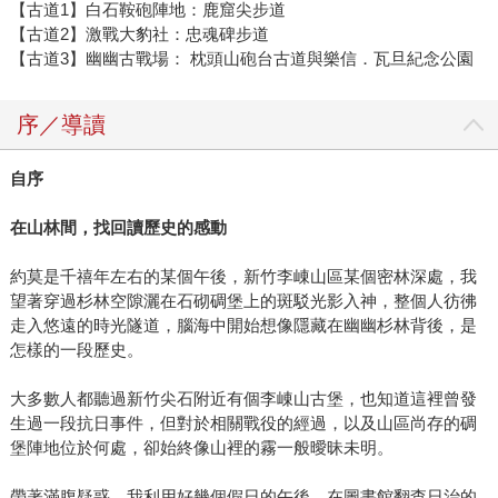
【古道1】白石鞍砲陣地：鹿窟尖步道
【古道2】激戰大豹社：忠魂碑步道
【古道3】幽幽古戰場： 枕頭山砲台古道與樂信．瓦旦紀念公園
序／導讀
自序
在山林間，找回讀歷史的感動
約莫是千禧年左右的某個午後，新竹李崠山區某個密林深處，我
望著穿過杉林空隙灑在石砌碉堡上的斑駁光影入神，整個人彷彿
走入悠遠的時光隧道，腦海中開始想像隱藏在幽幽杉林背後，是
怎樣的一段歷史。
大多數人都聽過新竹尖石附近有個李崠山古堡，也知道這裡曾發
生過一段抗日事件，但對於相關戰役的經過，以及山區尚存的碉
堡陣地位於何處，卻始終像山裡的霧一般曖昧未明。
帶著滿腹疑惑，我利用好幾個假日的午後，在圖書館翻查日治的