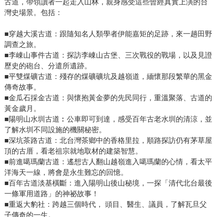
古道，帶領讀者一起走入山林，親身感受這些曾經真實上演的台
灣史場景。包括：
■穿越大溪古道：跟隨知名人類學者伊能嘉矩的足跡，來一趟田野
調查之旅。
■李崠山事件古道：探訪李崠山古堡、三次戰役的戰場，以及見證
歷史的砲台、分遣所遺跡。
■平雙煤礦古道：殘存的煤礦礦坑及越嶺道，緬懷那段繁華的黑金
傳奇故事。
■金瓜石採金古道：與懷抱黃金夢的先民同行，重溫聚落、古道的
黃金歲月。
■陽明山水圳古道︰公車即可到達，感受百年古老水圳的清涼，並
了解水圳不同設施的機關秘密。
■深坑茶路古道：北台灣茶鄉中的香格里拉，順路探訪仍有茅草屋
頂的古厝，看老祖宗就地取材的建築智慧。
■前進噶瑪蘭古道：遙想古人翻山越嶺進入噶瑪蘭的心情，看太平
洋海天一線，將會是永生難忘的回憶。
■百年古道淡基橫斷：進入陽明山後山秘境，一探「清代北台最後
一條軍用道路」的神祕故事！
■重返大豹社：跨越三個時代， 頭目、醫生、議員，了解瓦旦父
子傳奇的一生。