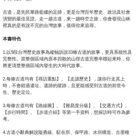
古道，是先民篳路藍縷的足跡，更是台灣百年歷史、政治及社會
演變的最佳見證。走一趟古道，來一趟時空之旅，你會發現山林
裡真的是有說不完的台灣故事，值得你來追尋。
本書特色
1.以9段台灣歷史故事為縱軸訴說33條古道的故事，更具系統性及
完整性。當整個區域內原本四散的山徑古道完整串聯起來時，你
將更清楚整個區域內發生的大時代故事。
2.每條古道均有【尋訪重點】、【走讀歷史】，讓你行走其上
時，不會錯過遺址、遺跡的蹤跡，且更能感受到古道的前世今
生、歷史定位。
3.每條古道均有【路線圖】、【難易度分級】、【交通方式】、
【步行時間】、【步道介紹】等第一手資料，想探訪時可作為參
考。
4.古道小辭典解說隘勇線、駐在所、保甲路、水圳構造、古厝種