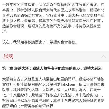
十幾年來的古道探查，我深深為台灣精彩的古道故事所著迷。在
本書中，我特別以九段台灣大時代的歷史故事為縱軸，精選出北
台灣33條值得探訪的古道。當行走其中，讓大時代的歷史故事重
新上演之後，最華麗、最真實的台灣史場景就直接呈現在眼前，
然後你會發現，這裡真的是有說不完的故事，等待你來親身造
訪。
現在，我開始喜歡讀歷史了，希望你也會喜歡。
試閱
第一章 穿越大溪：跟隨人類學者伊能嘉矩的腳步，巡禮大嵙崁
大溪鎮自古以來就是進入桃園後山地區的門戶。凱達格蘭平埔族
霄裡社人把流經桃園縣的大漢溪稱為Takoham，所以大溪鎮自古
以來，就以音譯的名稱「大嵙崁」或「大姑陷」為名。西元十
七、十八世紀時，此地留下許多旅人的足跡，其中最膾炙人口，
對昔日山區狀況記錄最詳細的，就是十八世紀末人類學研究者伊
能嘉矩的北台灣蕃界的踏查旅行。