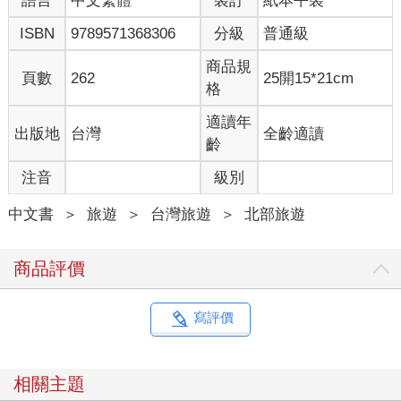
語言
中文繁體
裝訂
紙本平裝
當年伊能嘉矩所越過的九芎山，稜線是由現在的石門水庫延伸而
ISBN
9789571368306
分級
普通級
來。石門水庫位於大漢溪中游，是利用溪州山及石門山間的石門
天然地形，築壩攔蓄大漢溪水而成。石門地名也就是因為此兩山
商品規
頁數
262
25開15*21cm
雙峰對峙，狀如石門而來。
格
溪州山的山勢向東北延伸，綿延至大溪鎮以東的金面山，再延伸
適讀年
出版地
台灣
全齡適讀
至五寮尖的稜線，成為桃園縣山地與台地地形區的分界。稜線東
齡
南為山地地形區，高度向東南方漸次升高，而為雪山山脈之一部
注音
級別
分，是原住民泰雅族活動頻繁的區域；西北為較平緩的台地區，
分屬林口台地、桃園台地及湖口台地三部分，其中「桃園台地」
中文書
＞
旅遊
＞
台灣旅遊
＞
北部旅遊
是台灣開發史上，北台灣西部平地住民較早開始深入山區進行屯
墾的範圍。這條山稜界線，清朝時即有居民自行設置的「大嵙崁
隘」、「溪州隘」等設施，自古以來就是桃園地區平地進入山區
商品評價
的第一道防線，沿著稜線行走，細心點觀察，還可能發現當初隘
寮的遺跡。
寫評價
戒嚴保留下的清幽古道
時至今日，隘寮已消失在荒煙漫草之中，而昔時翻山越嶺進入內
相關主題
山地區的山路，逐漸成為愛好登山人士尋幽探險的古道。近年來