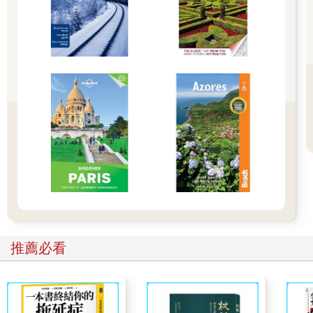
尋訪重點：回味一八九七年伊能嘉矩由頭寮入山的沿途景觀。
【走讀歷史】
一八九七年六月五日伊能嘉矩由大溪頭寮附近入山，開始了他的
北台灣番界踏查旅行。根據伊能嘉矩在《巡台日乘》上的敘述，
他們一行人在進入山區前，曾經在頭寮休息片刻後，再越過溪州
山。參閱西元一八九八至一九○四年間測繪的《台灣堡圖》，在頭
寮附近入山的路線即為大艽宮古道，所以伊氏有可能就是經由頭
寮，沿著大艽宮古道翻過溪州山稜。
【步道介紹 】
登山人常說的「鞍部」是地理學名詞，簡單來說就是兩山相連間
的最低點，入山墾殖的先民當然知道這個道理，所以古道大多利
推薦必看
用鞍部來翻越橫亙的山稜。
「大艽宮古道」登山口位於頭寮大池附近的大艽宮，由此利用溪
州山稜線上的鞍部來翻越山稜，至石門水庫的環湖公路只要約四
十分鐘路程，是一條老少咸宜的路線。清光緒年間由附近墾荒者