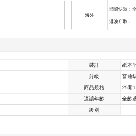
國際快遞：
海外
港澳店取：
裝訂
紙本
分級
普通
商品規格
25開1
適讀年齡
全齡
級別