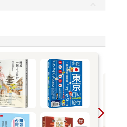
旅
展
時
看
惠7
更