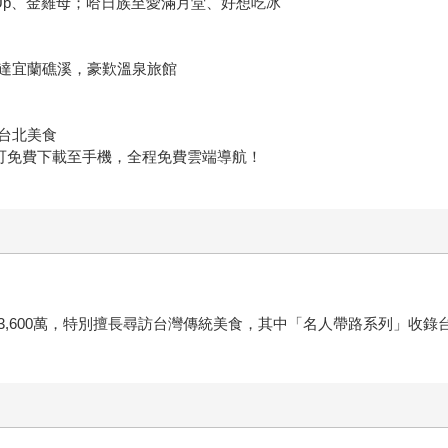
at Up、金雞母；哈日族至愛滿月堂、好想吃冰
達宜蘭礁溪，豪歎溫泉旅館
台北美食
更可免費下載至手機，全程免費雲端導航！
3,600萬，特別擅長尋訪台灣傳統美食，其中「名人帶路系列」收