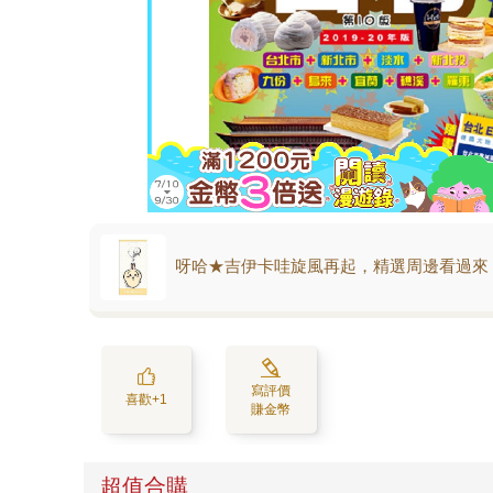
呀哈★吉伊卡哇旋風再起，精選周邊看過來
寫評價
喜歡+1
賺金幣
超值合購