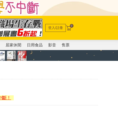
0
登入/註冊
電
居家休閒
日用食品
影音
售票
中斷！