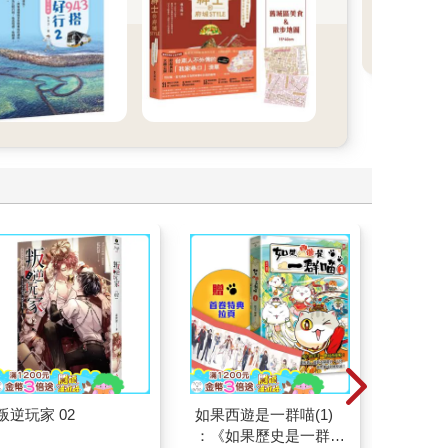
折
多
叛逆玩家 02
如果西遊是一群喵(1)
叛逆玩家
：《如果歷史是一群