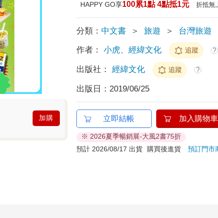
100累1點 4點抵1元
HAPPY GO享
折抵無
分類：
中文書
＞
旅遊
＞
台灣旅遊
作者：
小虎、經緯文化
追蹤
?
出版社：
經緯文化
追蹤
?
出版日：
2019/06/25
加購
立即結帳
加入購物車
※ 2026夏季暢銷展-大風2書75折
預計 2026/08/17 出貨
購買後進貨
預訂門市