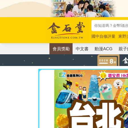
國中自修評量
東野
唯紅花綻放
奧德賽
會員獎勵
中文書
動漫ACG
親子