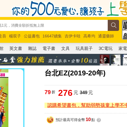
圭吾
楊双子
公益書包
16647續集
吉伊卡哇
高希均
通靈藥師
路邊攤新作
馬斯克
玩具總動員5
超慢跑
館
英文書
雜誌
電子書
文具
玩具親子
3C電玩
家
台北EZ(2019-20年)
276
79
折
元
349
元
認購希望書包，幫助弱勢孩童上學不
10
預計最高可得金幣
點
?