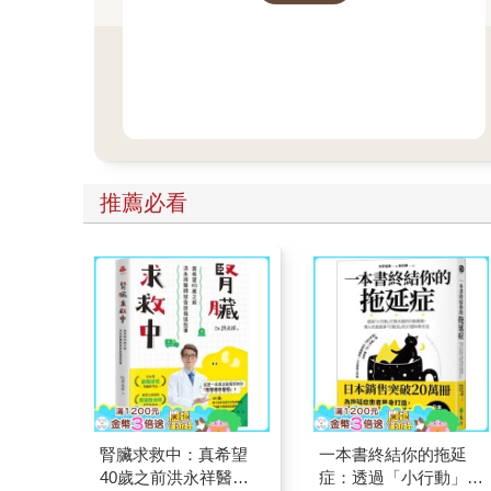
推薦必看
腎臟求救中：真希望
一本書終結你的拖延
40歲之前洪永祥醫師
症：透過「小行動」打