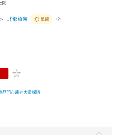
上限
＞
北部旅遊
追蹤
?
商品
門市庫存
大量採購