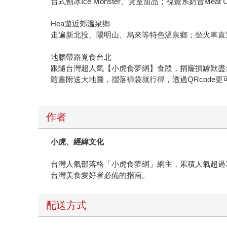
台式刨冰Ice Monster、貨室甜品；視覺系奶昔Me
Hea遊近郊溫泉鄉
走遍新北投、陽明山、烏來等特色溫泉鄉；坐火車直
地膽帶路覓食台北
跟隨台灣超人氣【小虎食夢網】食蹤，捐窿損罅歎盡
隨書附送大地圖，摺落褲袋就行得，透過QRcode
作者
小虎、經緯文化
台灣人氣部落格「小虎食夢網」網主，累積人氣超過
台灣美食愛好者必備的指南。
配送方式