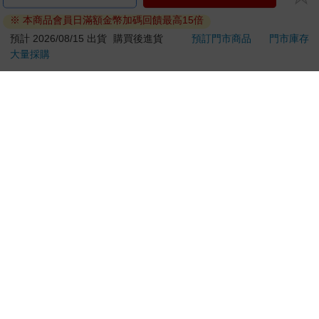
易於腐敗、保存期限較短或解約時即將逾期。（如：生
鮮食品）
※ 本商品會員日滿額金幣加碼回饋最高15倍
依消費者要求所為之客製化給付。（客製化商品）
預計 2026/08/15 出貨
購買後進貨
預訂門市商品
門市庫存
報紙、期刊或雜誌。（含MOOK、外文雜誌）
大量採購
經消費者拆封之影音商品或電腦軟體。
非以有形媒介提供之數位內容或一經提供即為完成之線
上服務，經消費者事先同意始提供。（如：電子書、電
子雜誌、下載版軟體、虛擬商品…等）
已拆封之個人衛生用品。（如：內衣褲、刮鬍刀、除毛
刀…等）
若非上列種類商品，均享有到貨7天的猶豫期（含例假
日）。
辦理退換貨時，商品（組合商品恕無法接受單獨退貨）必須
是您收到商品時的原始狀態（包含商品本體、配件、贈品、
保證書、所有附隨資料文件及原廠內外包裝…等），請勿直
接使用原廠包裝寄送，或於原廠包裝上黏貼紙張或書寫文
字。
退回商品若無法回復原狀，將請您負擔回復原狀所需費用，
嚴重時將影響您的退貨權益。