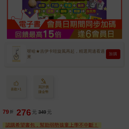
呀哈★吉伊卡哇旋風再起，精選周邊看過
加購
來
寫評價
喜歡+1
賺金幣
276
79
折
元
349
元
認購希望書包，幫助弱勢孩童上學不中斷！