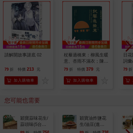
請解開故事謎底 02
杖藜過橋東：柳風生暖
日花
意、杏雨不濕衣；陳亮
詞彙
恭談以心轉境的適齡漫
213
379
79
折
特價
元
79
折
特價
元
79
折
想
加入購物車
加入購物車
您可能也需要
穎寶蒜味花生/
穎寶油炸鹽花
蒜頭味(5台斤/
生/油豆(進口
包)
花生)5台斤
758
738
89
折
特價
元
89
折
特價
元