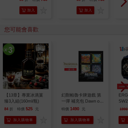
加入
加入
購物
購物
車
車
您可能會喜歡
【13章】專業冰滴菓
幻獸帕魯卡牌遊戲 第
ERG
臻3入組(160ml/瓶)
一彈 補充包 Dawn of
SW2
Palpagos（日文版一
泳心
525
1490
84
折
特價
元
特價
元
1990
盒）
錶
加入購物車
加入購物車