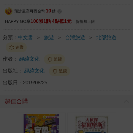
10
預計最高可得金幣
點
?
100累1點 4點抵1元
HAPPY GO享
折抵無上限
分類：
中文書
＞
旅遊
＞
台灣旅遊
＞
北部旅遊
追蹤
作者：
經緯文化
追蹤
出版社：
經緯文化
追蹤
出版日：
2019/08/25
超值合購