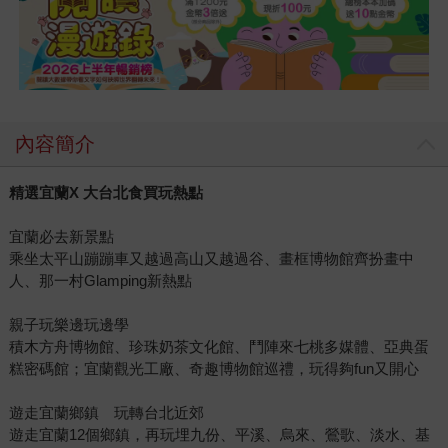
內容簡介
精選宜蘭X 大台北食買玩熱點
宜蘭必去新景點
乘坐太平山蹦蹦車又越過高山又越過谷、畫框博物館齊扮畫中
人、那一村Glamping新熱點
親子玩樂邊玩邊學
積木方舟博物館、珍珠奶茶文化館、鬥陣來七桃多媒體、亞典蛋
糕密碼館；宜蘭觀光工廠、奇趣博物館巡禮，玩得夠fun又開心
遊走宜蘭鄉鎮 玩轉台北近郊
遊走宜蘭12個鄉鎮，再玩埋九份、平溪、烏來、鶯歌、淡水、基