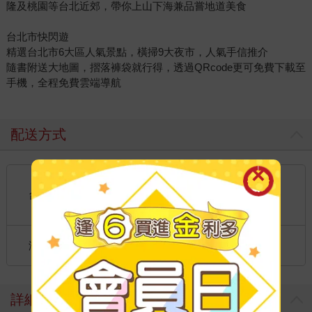
隆及桃園等台北近郊，帶你上山下海兼品嘗地道美食
台北市快閃遊
精選台北市6大區人氣景點，橫掃9大夜市，人氣手信推介
隨書附送大地圖，摺落褲袋就行得，透過QRcode更可免費下載至
手機，全程免費雲端導航
配送方式
國內宅配：本島、離島
到店取貨：
台灣
不限金額免運費
國際快遞：全球
海外
港澳店取：
詳細資料