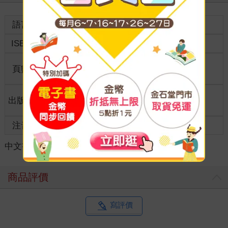
語言
中文繁體
裝訂
紙本平裝
ISBN
9789887980346
分級
普通級
商品規
頁數
328
25開15*21cm
格
適讀年
出版地
香港
全齡適讀
齡
注音
級別
中文書
＞
旅遊
＞
台灣旅遊
＞
北部旅遊
商品評價
寫評價