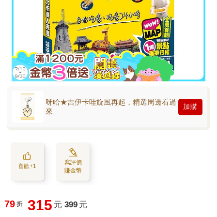
呀哈★吉伊卡哇旋風再起，精選周邊看過
加購
來
寫評價
喜歡+1
賺金幣
315
79
折
元
399
元