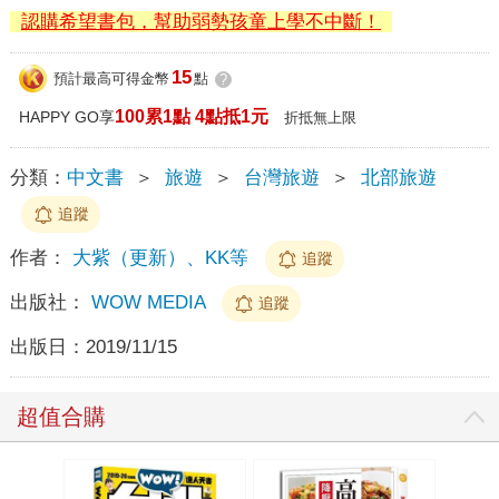
認購希望書包，幫助弱勢孩童上學不中斷！
15
預計最高可得金幣
點
?
100累1點 4點抵1元
HAPPY GO享
折抵無上限
分類：
中文書
＞
旅遊
＞
台灣旅遊
＞
北部旅遊
追蹤
作者：
大紫（更新）、KK等
追蹤
出版社：
WOW MEDIA
追蹤
出版日：
2019/11/15
超值合購