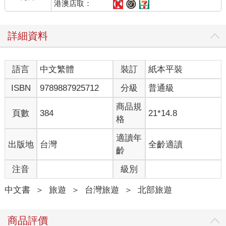
港澳店取：
詳細資料
語言
中文繁體
裝訂
紙本平裝
ISBN
9789887925712
分級
普通級
商品規
頁數
384
21*14.8
格
適讀年
出版地
台灣
全齡適讀
齡
注音
級別
中文書
＞
旅遊
＞
台灣旅遊
＞
北部旅遊
商品評價