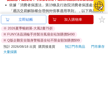
依據「消費者保護法」第19條及行政院消費者保護處公告之
「通訊交易解除權合理例外情事適用準則」，以下商品購買
後，除商品本身有瑕疵外，將不提供7天的猶豫期：
立即結帳
加入購物車
易於腐敗、保存期限較短或解約時即將逾期。（如：生
鮮食品）
※ 2026夏季暢銷展-大風2書75折
依消費者要求所為之客製化給付。（客製化商品）
※ FUNY冰晶渦輪手持製冷風扇全站加購價$490
報紙、期刊或雜誌。（含MOOK、外文雜誌）
※ Q版企鵝安全隨身警報器全站不限金額加購價$99
經消費者拆封之影音商品或電腦軟體。
預計 2026/08/18 出貨
購買後進貨
預訂門市商品
門市庫存
非以有形媒介提供之數位內容或一經提供即為完成之線
大量採購
上服務，經消費者事先同意始提供。（如：電子書、電
子雜誌、下載版軟體、虛擬商品…等）
已拆封之個人衛生用品。（如：內衣褲、刮鬍刀、除毛
刀…等）
若非上列種類商品，均享有到貨7天的猶豫期（含例假
日）。
辦理退換貨時，商品（組合商品恕無法接受單獨退貨）必須
是您收到商品時的原始狀態（包含商品本體、配件、贈品、
保證書、所有附隨資料文件及原廠內外包裝…等），請勿直