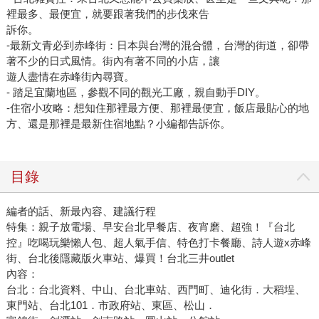
裡最多、最便宜，就要跟著我們的步伐來告
訴你。
-最新文青必到赤峰街：日本與台灣的混合體，台灣的街道，卻帶
著不少的日式風情。街內有著不同的小店，讓
遊人盡情在赤峰街內尋寶。
- 踏足宜蘭地區，參觀不同的觀光工廠，親自動手DIY。
-住宿小攻略：想知住那裡最方便、那裡最便宜，飯店最貼心的地
方、還是那裡是最新住宿地點？小編都告訴你。
目錄
編者的話、新最內容、建議行程
特集：親子放電場、早安台北早餐店、夜宵磨、超強！『台北
控』吃喝玩樂懶人包、超人氣手信、特色打卡餐廳、詩人遊x赤峰
街、台北後隱藏版火車站、爆買！台北三井outlet
內容：
台北：台北資料、中山、台北車站、西門町、迪化街．大稻埕、
東門站、台北101．市政府站、東區、松山．