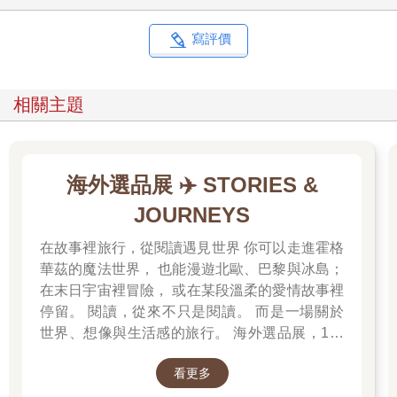
寫評價
相關主題
海外選品展 ✈️ STORIES &
JOURNEYS
在故事裡旅行，從閱讀遇見世界 你可以走進霍格
華茲的魔法世界， 也能漫遊北歐、巴黎與冰島；
在末日宇宙裡冒險， 或在某段溫柔的愛情故事裡
停留。 閱讀，從來不只是閱讀。 而是一場關於
世界、想像與生活感的旅行。 海外選品展，1折
起 限量空運商品，先搶先贏 週週商品更新
看更多