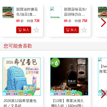
穎寶油炸鹽花
穎寶蒜味花生/
生/油豆(進口
蒜頭味(5台斤/
花生)5台斤
包)
738
758
89
折
特價
元
89
折
特價
元
加入
加入
購物
購物
車
車
您可能會喜歡
2026第12屆希望書包
【13章】專業冰滴久
【he
組／文具組
釀6入組（160ml/瓶）
換電