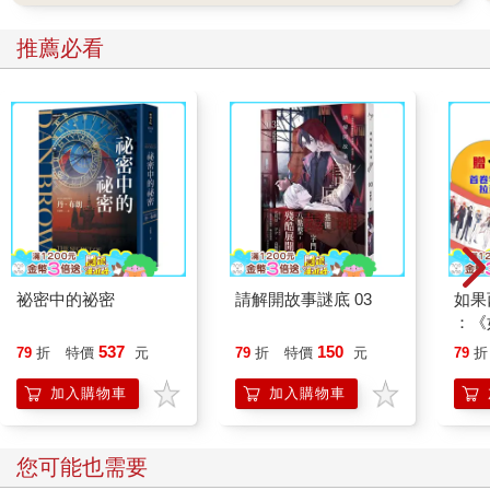
推薦必看
祕密中的祕密
請解開故事謎底 03
如果
：《
喵》
537
150
79
折
特價
元
79
折
特價
元
79
折
【首
加入購物車
加入購物車
您可能也需要