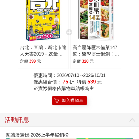
台北．宜蘭．新北市達
高血壓降壓常備菜147
人天書2019－20最新
道：醫學博士獨創！降
版
壓通血路飲食法，4週
定價
399
元
定價
320
元
快速改善高血壓
優惠時間：2026/07/10 ~2026/10/01
優惠組合價：
75
折
特價
539
元
※實際價格依購物車結帳為主
加入購物車
活動訊息
閱讀漫遊錄-2026上半年暢銷榜