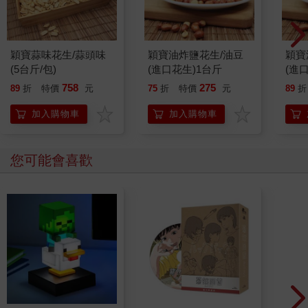
穎寶蒜味花生/蒜頭味
穎寶油炸鹽花生/油豆
穎寶
(5台斤/包)
(進口花生)1台斤
(進
758
275
89
折
特價
元
75
折
特價
元
89
折
加入購物車
加入購物車
您可能會喜歡