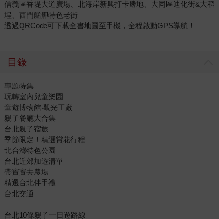
信義區香堤大道廣場、北海岸新興打卡勝地、大同區迪化街&大稻
埕、西門艋舺特色老街
透過QRCode可下載全書地圖至手機，全程啟動GPS導航！
目錄
專題特集
玩轉室內兒童樂園
童遊博物館‧觀光工廠
親子餐廳大合集
台北親子宿旅
季節限定！精選賞花行程
北台灣特色公園
台北近郊加遊清單
帶寶寶去農場
精選台北伴手禮
台北交通
台北10條親子一日遊路線