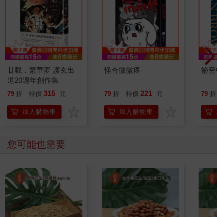
廿載．繁華夢 護玄出
怪奇微微疼
祕密
道20週年創作集
315
221
79
折
特價
元
79
折
特價
元
79
折
加入購物車
加入購物車
您可能也需要