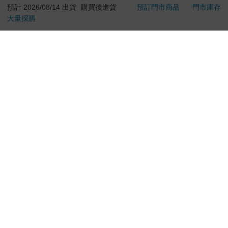
退換貨須知：
**提醒您，鑑賞期不等於試用期，退回商品須為全新狀態**
依據「消費者保護法」第19條及行政院消費者保護處公告之
「通訊交易解除權合理例外情事適用準則」，以下商品購買
後，除商品本身有瑕疵外，將不提供7天的猶豫期：
易於腐敗、保存期限較短或解約時即將逾期。（如：生
鮮食品）
依消費者要求所為之客製化給付。（客製化商品）
報紙、期刊或雜誌。（含MOOK、外文雜誌）
經消費者拆封之影音商品或電腦軟體。
非以有形媒介提供之數位內容或一經提供即為完成之線
上服務，經消費者事先同意始提供。（如：電子書、電
子雜誌、下載版軟體、虛擬商品…等）
已拆封之個人衛生用品。（如：內衣褲、刮鬍刀、除毛
刀…等）
若非上列種類商品，均享有到貨7天的猶豫期（含例假
日）。
辦理退換貨時，商品（組合商品恕無法接受單獨退貨）必須
是您收到商品時的原始狀態（包含商品本體、配件、贈品、