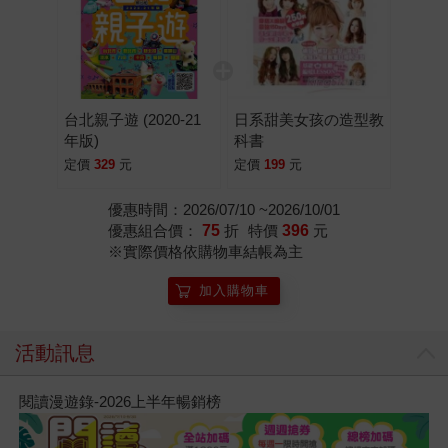
台北親子遊 (2020-21
日系甜美女孩の造型教
年版)
科書
定價
329
元
定價
199
元
優惠時間：2026/07/10 ~2026/10/01
優惠組合價：
75
折
特價
396
元
※實際價格依購物車結帳為主
加入購物車
活動訊息
閱讀漫遊錄-2026上半年暢銷榜