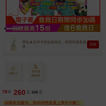
呀哈★吉伊卡哇旋風再起，精選周邊看過
加購
來
寫評價
喜歡+1
賺金幣
260
79
折
元
329
元
認購希望書包，幫助弱勢孩童上學不中斷！