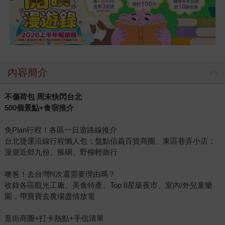
內容簡介
不傷荷包 周末快閃台北
500個景點+食宿推介
免Plan行程！各區一日遊路線推介
台北捷運沿線行程懶人包；盤點信義百貨商圈、東區巷弄小店；
漫遊近郊九份、猴硐、野柳輕旅行
噢爸！去台灣N次還需要理由嗎？
收錄各區觀光工廠、美食特產、Top 8星級夜市、室內/外兒童樂
園，帶寶寶去農場盡情放電
逛街商圈+打卡熱點+手信清單