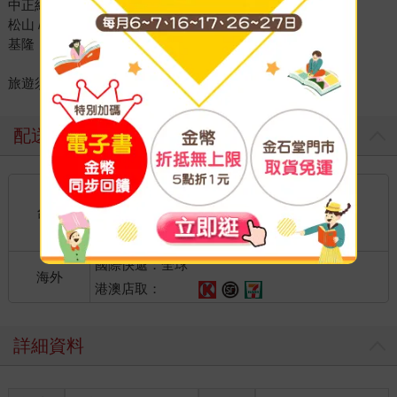
中正紀念堂 / 古亭
松山 / 南京三民
基隆
旅遊須知
配送方式
國內宅配：本島、離島
到店取貨：
台灣
不限金額免運費
國際快遞：全球
海外
港澳店取：
詳細資料