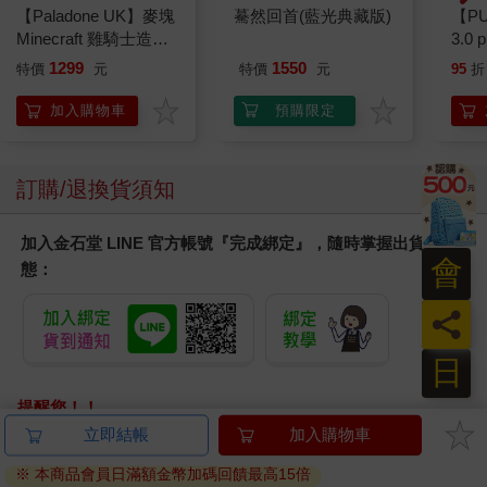
【Paladone UK】麥塊
驀然回首(藍光典藏版)
【P
Minecraft 雞騎士造型
3.0
ICON小夜燈
粉 
1299
1550
特價
元
特價
元
95
折
加入購物車
預購限定
訂購/退換貨須知
加入金石堂 LINE 官方帳號『完成綁定』，隨時掌握出貨動
會
態：
員
日
提醒您！！
金石堂及銀行均不會請您操作ATM! 如接獲電話要求您前往
ATM提款機，請不要聽從指示，以免受騙上當！