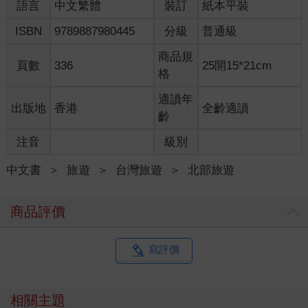
語言
中文繁體
裝訂
紙本平裝
ISBN
9789887980445
分級
普通級
商品規
頁數
336
25開15*21cm
格
適讀年
出版地
香港
全齡適讀
齡
注音
級別
中文書
＞
旅遊
＞
台灣旅遊
＞
北部旅遊
商品評價
寫評價
相關主題