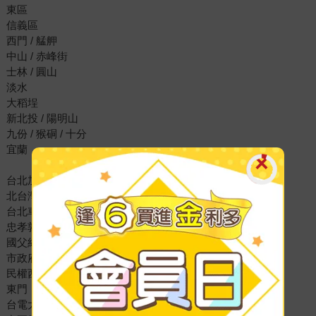
東區
信義區
西門 / 艋舺
中山 / 赤峰街
士林 / 圓山
淡水
大稻埕
新北投 / 陽明山
九份 / 猴硐 / 十分
宜蘭
台北加遊版
北台灣Top 8人氣夜市
台北車站
忠孝敦化
國父紀念館
市政府 / 台北101世貿
民權西路 / 雙連
東門
台電大樓 / 公館