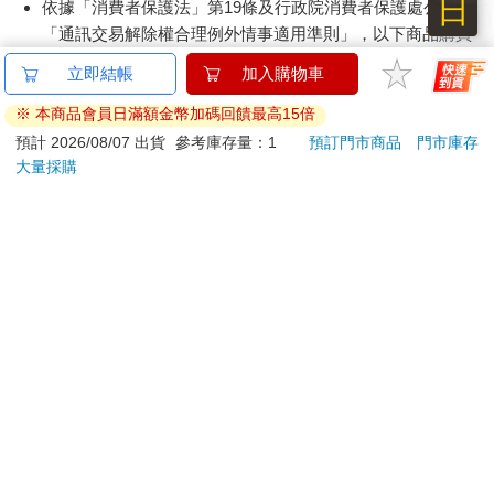
日
依據「消費者保護法」第19條及行政院消費者保護處公告之
「通訊交易解除權合理例外情事適用準則」，以下商品購買
後，除商品本身有瑕疵外，將不提供7天的猶豫期：
立即結帳
加入購物車
易於腐敗、保存期限較短或解約時即將逾期。（如：生
鮮食品）
※ 本商品會員日滿額金幣加碼回饋最高15倍
依消費者要求所為之客製化給付。（客製化商品）
預計 2026/08/07 出貨
參考庫存量：1
預訂門市商品
門市庫存
報紙、期刊或雜誌。（含MOOK、外文雜誌）
大量採購
經消費者拆封之影音商品或電腦軟體。
非以有形媒介提供之數位內容或一經提供即為完成之線
上服務，經消費者事先同意始提供。（如：電子書、電
子雜誌、下載版軟體、虛擬商品…等）
已拆封之個人衛生用品。（如：內衣褲、刮鬍刀、除毛
刀…等）
若非上列種類商品，均享有到貨7天的猶豫期（含例假
日）。
辦理退換貨時，商品（組合商品恕無法接受單獨退貨）必須
是您收到商品時的原始狀態（包含商品本體、配件、贈品、
保證書、所有附隨資料文件及原廠內外包裝…等），請勿直
接使用原廠包裝寄送，或於原廠包裝上黏貼紙張或書寫文