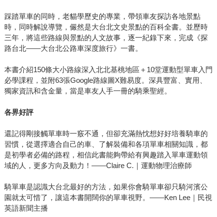
踩踏單車的同時，老貓學歷史的專業，帶領車友探訪各地景點
時，同時解說導覽，儼然是大台北文史景點的百科全書。並歷時
三年，將這些路線與景點的人文故事，逐一紀錄下來，完成《探
路台北——大台北公路車深度旅行》一書。
本書介紹150條大小路線深入北北基桃地區＋10堂運動型單車入門
必學課程，並附63張Google路線圖X難易度。深具豐富、實用、
獨家資訊和含金量，當是車友人手一冊的騎乘聖經。
各界好評
還記得剛接觸單車時一竅不通，但卻充滿熱忱想好好培養騎車的
習慣，從選擇適合自己的車、了解裝備和各項單車相關知識，都
是初學者必備的路程，相信此書能夠帶給有興趣踏入單車運動領
域的人，更多方向及動力！——Claire C.｜運動物理治療師
騎單車是認識大台北最好的方法，如果你會騎單車卻只騎河濱公
園就太可惜了，讓這本書開闊你的單車視野。——Ken Lee｜民視
英語新聞主播