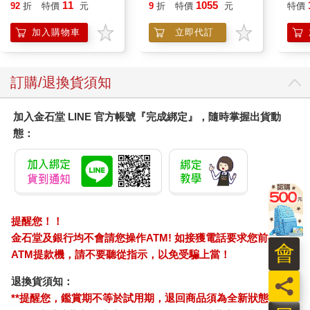
Pal
11
1055
92
折
特價
元
9
折
特價
元
特價
盒）
加入購物車
立即代訂
訂購/退換貨須知
加入金石堂 LINE 官方帳號『完成綁定』，隨時掌握出貨動
態：
提醒您！！
金石堂及銀行均不會請您操作ATM! 如接獲電話要求您前往
會
ATM提款機，請不要聽從指示，以免受騙上當！
員
退換貨須知：
**提醒您，鑑賞期不等於試用期，退回商品須為全新狀態**