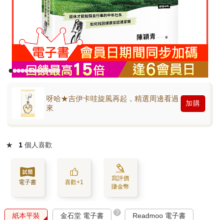
呀哈★吉伊卡哇旋風再起，精選周邊看過
加購
來
★
1
個人喜歡
寫評價
電子書
喜歡+1
賺金幣
?
紙本平裝
金石堂 電子書
Readmoo 電子書