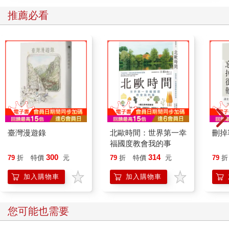
推薦必看
臺灣漫遊錄
北歐時間：世界第一幸
刪掉
福國度教會我的事
300
314
79
折
特價
元
79
折
特價
元
79
折
加入購物車
加入購物車
您可能也需要