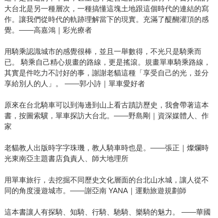
大台北是另一種層次，一種搞懂這塊土地跟這個時代的連結的寫
作。讓我們從時代的軌跡理解當下的現實。充滿了醍醐灌頂的感
覺。——高嘉鴻｜彩光療者
用騎乘認識城市的感覺很棒，並且一舉數得，不光只是騎乘而
已。 騎乘自己精心規畫的路線，更是搖滾。規畫單車騎乘路線，
其實是件吃力不討好的事，謝謝老貓這種「享受自己的光，並分
享給別人的人」。 ——郭小詩｜單車愛好者
原來在台北騎車可以到海邊到山上看古蹟訪歷史，我會帶著這本
書，按圖索驥，單車探訪大台北。——野島剛｜資深媒體人、作
家
老貓教人出版時字字珠璣，教人騎車時也是。——張正｜燦爛時
光東南亞主題書店負責人、師大地理所
用單車旅行，去挖掘不同歷史文化層面的台北山水城，讓人從不
同的角度漫遊城市。——謝亞南 YANA｜運動旅遊規劃師
這本書讓人有探騎、知騎、行騎、馳騎、樂騎的魅力。 ——華國