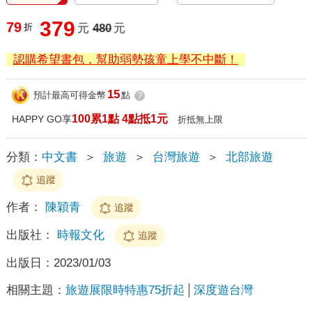
379
79
折
元
480
元
認購希望書包，幫助弱勢孩童上學不中斷！
15
預計最高可得金幣
點
?
100累1點 4點抵1元
HAPPY GO享
折抵無上限
分類：
中文書
＞
旅遊
＞
台灣旅遊
＞
北部旅遊
追蹤
作者：
陳穎青
追蹤
出版社：
時報文化
追蹤
出版日：
2023/01/03
相關主題：
旅遊展限時特惠75折起
深度遊台灣