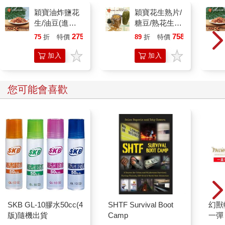
穎寶油炸鹽花
穎寶花生熟片/
生/油豆(進口
糖豆/熟花生/
花生)1台斤
花生片(燒仙草
275
758
75
折
特價
元
89
折
特價
元
花生)-5台斤
加入
加入
購物
購物
車
車
您可能會喜歡
SKB GL-10膠水50cc(4
SHTF Survival Boot
幻獸
版)隨機出貨
Camp
一彈 