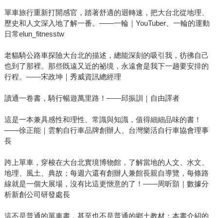
單車旅行重新打開感官，踏著舒適的迴轉速，把大台北從地理、
歷史和人文深入地了解一番。——一輪｜YouTuber、一輪的運動
日常elun_fitnesstw
老貓騎公路車探險大台北的描述，總能深刻的吸引我，彷彿自己
也到了那裡。那些既遠又近的祕境，永遠會是我下一趟要安排的
行程。——宋政坤｜秀威資訊總經理
讀通一卷書，騎行暢遊萬里路！——邱振訓｜自由譯者
這是一本兼具感性和理性、常識與知識，值得細細品味的書！
——徐正能｜雲豹自行車品牌創辦人、台灣樂活自行車協會理事
長
跨上單車，穿梭在大台北實境博物館，了解當地的人文、水文、
地理、風土、典故；每週六還有創辦人兼館長親自導覽，每條路
線就是一個大展場，沒有比這更愜意的了！——周昕顥｜數據分
析新創公司研發處長
這不是普通的單車書，甚至也不是普通的鄉土教材；本書介紹的