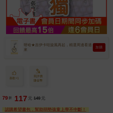
呀哈★吉伊卡哇旋風再起，精選周邊看過
加購
來
寫評價
喜歡+1
賺金幣
117
79
折
元
149
元
認購希望書包，幫助弱勢孩童上學不中斷！