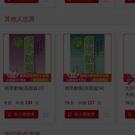
其他人也買
標準數獨(高階篇20)
標準數獨(高階篇34)
九宮格
大師
134
117
9
折
特價
元
79
折
特價
元
78
折
加入購物車
加入購物車
您可能也需要