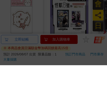
會
員
日
吉伊卡哇 造型貼紙-粉
怪獸8號 特別篇 保科
攻殼機
立即結帳
加入購物車
特休日小冊子套組[限
數位
※ 本商品會員日滿額金幣加碼回饋最高15倍
加購]
67
180
96
折
特價
元
特價
元
特價
預計 2026/08/07 出貨
限量品餘：1
預訂門市商品
門市庫存
大量採購
加入購物車
上市通知我
訂購/退換貨須知
加入金石堂 LINE 官方帳號『完成綁定』，隨時掌握出貨動
態：