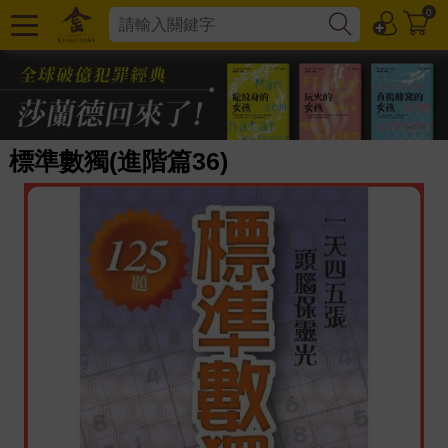
0
標準數獨(進階篇36)