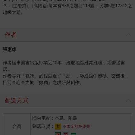
３．[進階篇]、[高階篇]每本有9×9之題目114題，另加5題12×12之
超級大題。
作者
張惠雄
作者從事圖書出版行業近40年，經歷地區經銷經理，經營過書
店。
作者喜好「數獨」的程度近乎「痴」，滲透箇中奧秘、玄機後，
目前全心全力於「數獨」之鑽研與創作。
配送方式
國內宅配：本島、離島
到店取貨：
台灣
不限金額免運費