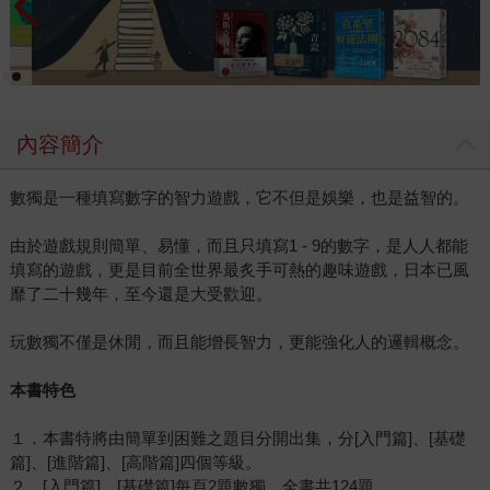
內容簡介
數獨是一種填寫數字的智力遊戲，它不但是娛樂，也是益智的。
由於遊戲規則簡單、易懂，而且只填寫1 - 9的數字，是人人都能
填寫的遊戲，更是目前全世界最炙手可熱的趣味遊戲，日本已風
靡了二十幾年，至今還是大受歡迎。
玩數獨不僅是休閒，而且能增長智力，更能強化人的邏輯概念。
本書特色
１．本書特將由簡單到困難之題目分開出集，分[入門篇]、[基礎
篇]、[進階篇]、[高階篇]四個等級。
２．[入門篇]、[基礎篇]每頁2題數獨，全書共124題。