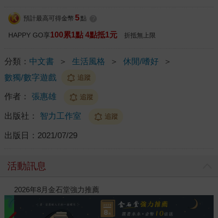
5
預計最高可得金幣
點
?
100累1點 4點抵1元
HAPPY GO享
折抵無上限
分類：
中文書
＞
生活風格
＞
休閒/嗜好
＞
數獨/數字遊戲
追蹤
作者：
張惠雄
追蹤
出版社：
智力工作室
追蹤
出版日：
2021/07/29
活動訊息
閱讀漫遊錄-2026上半年暢銷榜
20