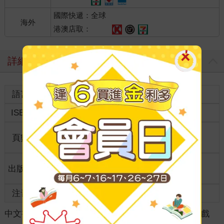
國際快遞：全球
海外
港澳店取：
詳細資料
語言
中文繁體
裝訂
紙本平裝
ISBN
9789865516710
分級
普通級
商品規
頁數
256
36開12*18cm
格
適讀年
出版地
台灣
全齡適讀
齡
注音
級別
中文書
＞
生活風格
＞
休閒/嗜好
＞
數獨/數字遊戲