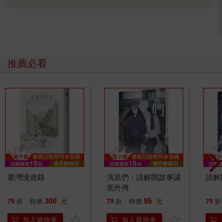
推薦必看
臺灣漫遊錄
演員們：請解開故事謎
請解
底外傳
300
95
79
折
特價
元
79
折
特價
元
79
折
加入購物車
加入購物車