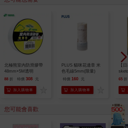
北極熊室內防滑膠帶
PLUS 貓咪花邊章 米
【日本
48mm×5M透明
色毛線5mm(限量)
sket
本 
308
160
88
折
特價
元
特價
元
65
折
速寫
加入購物車
加入購物車
您可能會喜歡