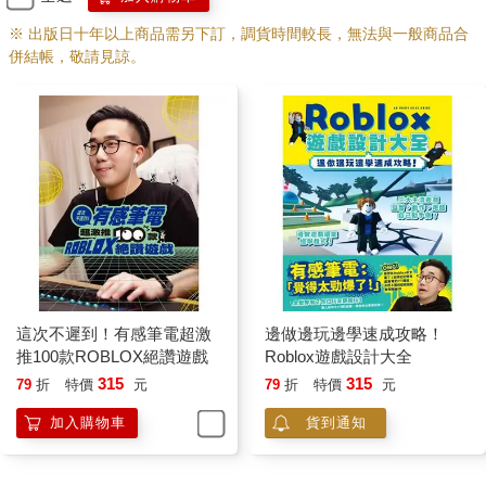
※ 出版日十年以上商品需另下訂，調貨時間較長，無法與一般商品合
併結帳，敬請見諒。
這次不遲到！有感筆電超激
邊做邊玩邊學速成攻略！
推100款ROBLOX絕讚遊戲
Roblox遊戲設計大全
315
315
79
折
特價
元
79
折
特價
元
加入購物車
貨到通知