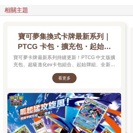
相關主題
寶可夢集換式卡牌最新系列｜
PTCG 卡包・擴充包・起始牌
組．最新卡牌＆組合一次看
寶可夢卡牌最新系列持續更新！PTCG 中文版擴
充包、超級進化ex卡包組合、起始牌組、全新周
邊一次彙整，新彈上市不漏接，快速找到你要的
看更多
寶可夢卡牌！