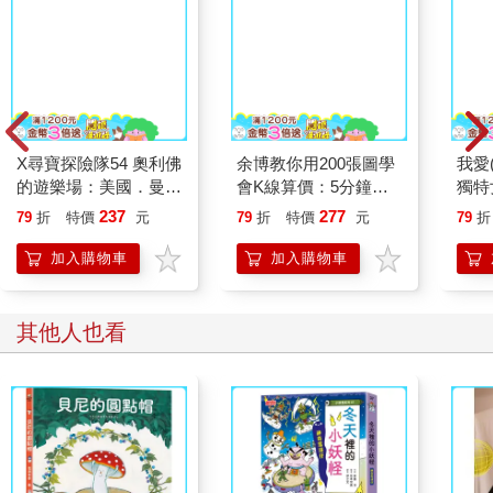
X尋寶探險隊54 奧利佛
余博教你用200張圖學
我愛(
的遊樂場：美國．曼哈
會K線算價：5分鐘算
獨特
頓．籠中鳥
出買進與賣出的價位，
237
277
79
折
特價
元
79
折
特價
元
79
折
下單會更賺（熱銷再
版）
加入購物車
加入購物車
其他人也看