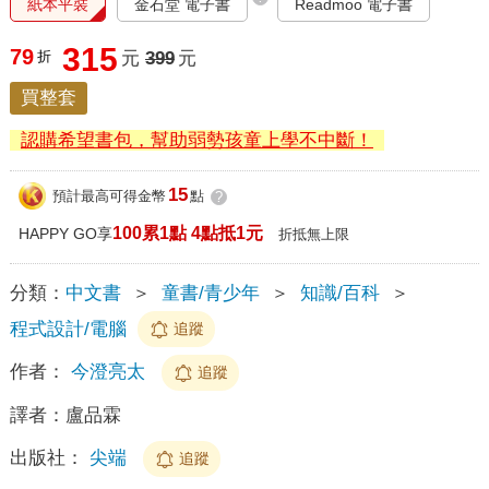
紙本平裝
金石堂 電子書
Readmoo 電子書
315
79
折
元
399
元
買整套
認購希望書包，幫助弱勢孩童上學不中斷！
15
預計最高可得金幣
點
?
100累1點 4點抵1元
HAPPY GO享
折抵無上限
分類：
中文書
＞
童書/青少年
＞
知識/百科
＞
程式設計/電腦
追蹤
作者：
今澄亮太
追蹤
譯者：
盧品霖
出版社：
尖端
追蹤