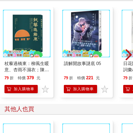
杖藜過橋東：柳風生暖
請解開故事謎底 05
日花
意、杏雨不濕衣；陳亮
詞彙
恭談以心轉境的適齡漫
379
221
79
折
特價
元
79
折
特價
元
79
折
想
加入購物車
加入購物車
其他人也買