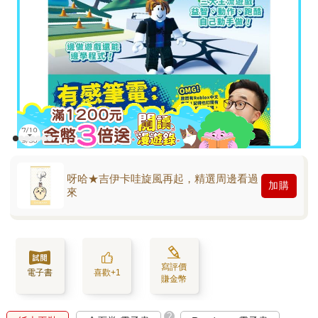
呀哈★吉伊卡哇旋風再起，精選周邊看過
加購
來
寫評價
電子書
喜歡+1
賺金幣
?