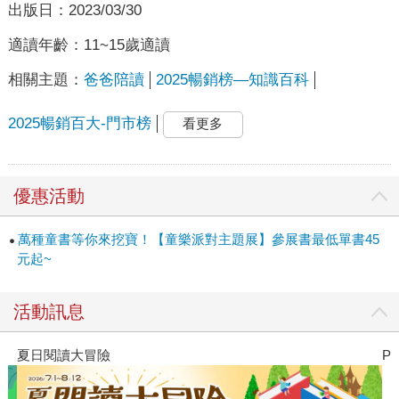
出版日：
2023/03/30
適讀年齡：
11~15歲適讀
相關主題：
爸爸陪讀
2025暢銷榜—知識百科
2025暢銷百大-門市榜
看更多
優惠活動
萬種童書等你來挖寶！【童樂派對主題展】參展書最低單書45
元起~
活動訊息
夏日閱讀大冒險
P