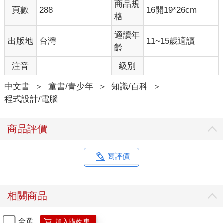
商品規
頁數
288
16開19*26cm
格
適讀年
出版地
台灣
11~15歲適讀
齡
注音
級別
中文書
＞
童書/青少年
＞
知識/百科
＞
程式設計/電腦
商品評價
寫評價
相關商品
全選
加入購物車