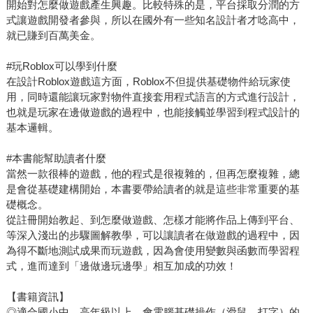
開始對怎麼做遊戲產生興趣。比較特殊的是，平台採取分潤的方
式讓遊戲開發者參與，所以在國外有一些知名設計者才唸高中，
就已賺到百萬美金。
#玩Roblox可以學到什麼
在設計Roblox遊戲這方面，Roblox不但提供基礎物件給玩家使
用，同時還能讓玩家對物件直接套用程式語言的方式進行設計，
也就是玩家在邊做遊戲的過程中，也能接觸並學習到程式設計的
基本邏輯。
#本書能幫助讀者什麼
當然一款很棒的遊戲，他的程式是很複雜的，但再怎麼複雜，總
是會從基礎建構開始，本書要帶給讀者的就是這些非常重要的基
礎概念。
從註冊開始教起、到怎麼做遊戲、怎樣才能將作品上傳到平台、
等深入淺出的步驟圖解教學，可以讓讀者在做遊戲的過程中，因
為得不斷地測試成果而玩遊戲，因為會使用變數與函數而學習程
式，進而達到「邊做邊玩邊學」相互加成的功效！
【書籍資訊】
◎適合國小中、高年級以上，會電腦基礎操作（滑鼠、打字）的