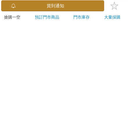
小呸角-橫式易拉扣證
小呸角-直式易拉扣證
北極
件組(藍色)
件組(藍色)
48
59
59
59
折
特價
元
59
折
特價
元
88
折
加入購物車
加入購物車
您可能會喜歡
連同慾望澈底吞噬你
【日本 Sanrio 三麗
幸運
（全）【特裝版】
鷗】 造型長尾夾3入組
195
(8款可選) 凱蒂貓 Hello