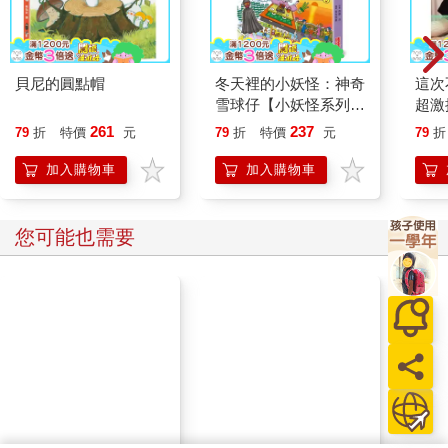
貝尼的圓點帽
冬天裡的小妖怪：神奇
這次
雪球仔【小妖怪系列
超激
37】
絕讚
261
237
79
折
特價
元
79
折
特價
元
79
折
加入購物車
加入購物車
您可能也需要