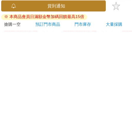
小呸角-直式易拉扣證
北極熊室內防滑膠帶
小呸
貨到通知
件組(黑色)
48mm×5M透明
仔君
※ 本商品會員日滿額金幣加碼回饋最高15倍
59
308
59
折
特價
元
88
折
特價
元
86
折
搶購一空
預訂門市商品
門市庫存
大量採購
加入購物車
加入購物車
您可能會喜歡
【NCC】防布逃剪刀
吉伊卡哇 可愛小貼紙-
Tam
24cm
黃
塔麻
園系