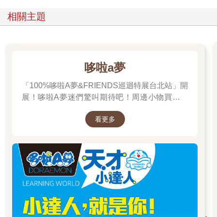
相關主題
哆啦a夢
「100%哆啦A夢&FRIENDS巡迴特展台北站」開
展！哆啦A夢迷們驚叫期待吧！周邊小物買起來
先～
看更多