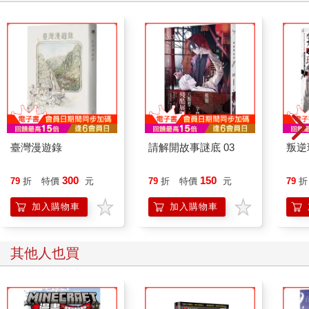
臺灣漫遊錄
請解開故事謎底 03
叛逆
300
150
79
折
特價
元
79
折
特價
元
79
折
加入購物車
加入購物車
其他人也買