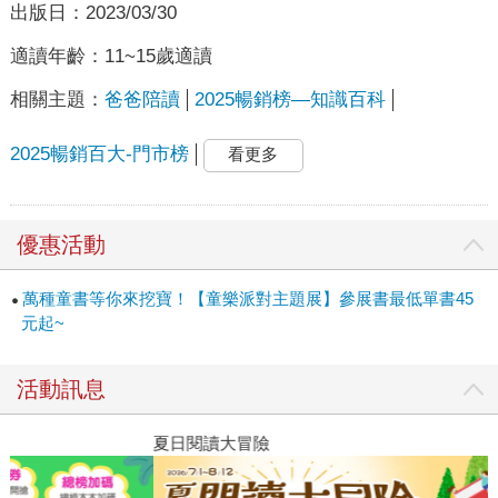
出版日：
2023/03/30
適讀年齡：
11~15歲適讀
相關主題：
爸爸陪讀
2025暢銷榜—知識百科
2025暢銷百大-門市榜
看更多
優惠活動
萬種童書等你來挖寶！【童樂派對主題展】參展書最低單書45
元起~
活動訊息
夏日閱讀大冒險
P