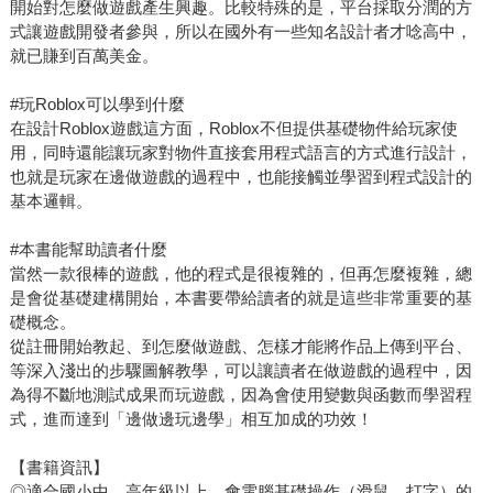
開始對怎麼做遊戲產生興趣。比較特殊的是，平台採取分潤的方
式讓遊戲開發者參與，所以在國外有一些知名設計者才唸高中，
就已賺到百萬美金。
#玩Roblox可以學到什麼
在設計Roblox遊戲這方面，Roblox不但提供基礎物件給玩家使
用，同時還能讓玩家對物件直接套用程式語言的方式進行設計，
也就是玩家在邊做遊戲的過程中，也能接觸並學習到程式設計的
基本邏輯。
#本書能幫助讀者什麼
當然一款很棒的遊戲，他的程式是很複雜的，但再怎麼複雜，總
是會從基礎建構開始，本書要帶給讀者的就是這些非常重要的基
礎概念。
從註冊開始教起、到怎麼做遊戲、怎樣才能將作品上傳到平台、
等深入淺出的步驟圖解教學，可以讓讀者在做遊戲的過程中，因
為得不斷地測試成果而玩遊戲，因為會使用變數與函數而學習程
式，進而達到「邊做邊玩邊學」相互加成的功效！
【書籍資訊】
◎適合國小中、高年級以上，會電腦基礎操作（滑鼠、打字）的