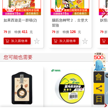
如果西遊是一群喵(2)
腦筋急轉彎２．古堡大
妖怪
冒險
411
126
79
折
特價
元
79
折
特價
元
79
折
加入購物車
加入購物車
您可能也需要
會
員
日