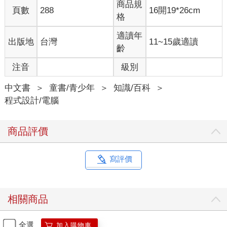
商品規
頁數
288
16開19*26cm
格
適讀年
出版地
台灣
11~15歲適讀
齡
注音
級別
中文書
＞
童書/青少年
＞
知識/百科
＞
程式設計/電腦
商品評價
寫評價
相關商品
全選
加入購物車