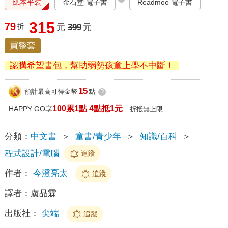
紙本平裝
金石堂 電子書
Readmoo 電子書
315
79
折
元
399
元
買整套
認購希望書包，幫助弱勢孩童上學不中斷！
15
預計最高可得金幣
點
?
100累1點 4點抵1元
HAPPY GO享
折抵無上限
分類：
中文書
＞
童書/青少年
＞
知識/百科
＞
程式設計/電腦
追蹤
作者：
今澄亮太
追蹤
譯者：
盧品霖
出版社：
尖端
追蹤