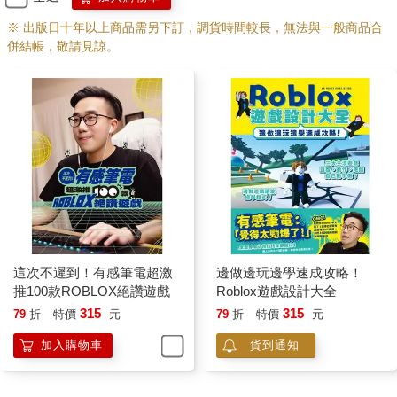
※ 出版日十年以上商品需另下訂，調貨時間較長，無法與一般商品合
併結帳，敬請見諒。
這次不遲到！有感筆電超激
邊做邊玩邊學速成攻略！
推100款ROBLOX絕讚遊戲
Roblox遊戲設計大全
315
315
79
折
特價
元
79
折
特價
元
加入購物車
貨到通知