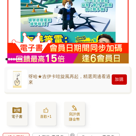
呀哈★吉伊卡哇旋風再起，精選周邊看過
加購
來
寫評價
電子書
喜歡+1
賺金幣
?