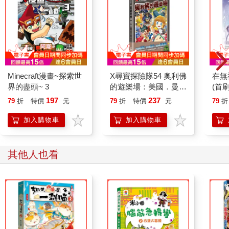
Minecraft漫畫~探索世
X尋寶探險隊54 奧利佛
在無
界的盡頭~ 3
的遊樂場：美國．曼哈
(首
頓．籠中鳥
197
237
79
折
特價
元
79
折
特價
元
79
折
加入購物車
加入購物車
其他人也看