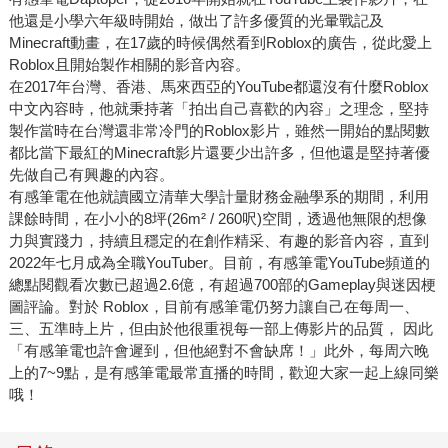
他還是小學六年級時開始，做出了許多優質的光暈戰記及
Minecraft動畫，在17歲的時候偶然看到Roblox的廣告，從此愛上
Roblox且開始製作相關的影音內容。
在2017年台灣、香港、馬來西亞的YouTube都還沒有什麼Roblox
中文內容時，他就秉持著「拍出自己喜歡的內容」之理念，堅持
製作當時在台灣還非常冷門的Roblox影片，雖然一開始的點閱數
都比當下最紅的Minecraft影片還要少出許多，但他還是堅持著優
先做自己有興趣的內容。
有感筆電在他就讀國立清華大學計量財務金融學系的期間，利用
課餘時間，在小小的8坪(26m² / 260呎)空間，透過他無限的想像
力與實踐力，持續且穩定的在創作精采、有趣的影音內容，直到
2022年七月成為全職YouTuber。目前，有感筆電YouTube頻道的
總點閱觀看次數已超過2.6億，有超過700部的Gameplay與迷因梗
圖評論。對於 Roblox，目前有感筆電仍努力讓自己在每周一、
三、五準時上片，但由於他很重視每一部上傳影片的品質， 因此
「有感筆電也許會遲到，但他絕對不會缺席！」此外，每周六晚
上的7~9點，是有感筆電最常直播的時間，歡迎大家一起上線同樂
哦！