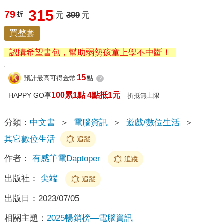
315
79
折
元
399
元
買整套
認購希望書包，幫助弱勢孩童上學不中斷！
15
預計最高可得金幣
點
?
100累1點 4點抵1元
HAPPY GO享
折抵無上限
分類：
中文書
＞
電腦資訊
＞
遊戲/數位生活
＞
其它數位生活
追蹤
作者：
有感筆電Daptoper
追蹤
出版社：
尖端
追蹤
出版日：
2023/07/05
相關主題：
2025暢銷榜—電腦資訊