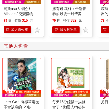
阿斯asu大探險！
擁有過 就好：告別青
底層
Minecraft突變怪物圖
春的最後一封情書
界的
鑑大百科
315
332
79
折
特價
元
79
折
特價
元
79
折
加入購物車
加入購物車
其他人也看
Let‘s Go！有感筆電從
每天15分鐘描一描就
把日
不會缺席的120款
會了：動漫人物超神速