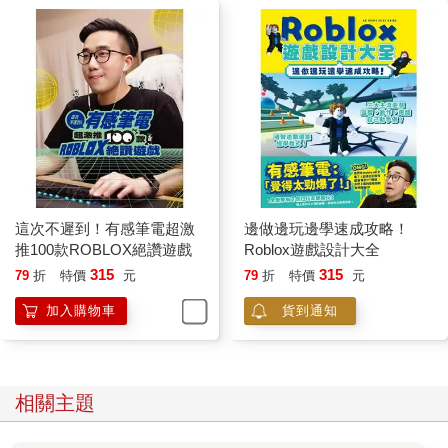
這次不遲到！有感筆電超激
邊做邊玩邊學速成攻略！
推100款ROBLOX絕讚遊戲
Roblox遊戲設計大全
315
315
79
折
特價
元
79
折
特價
元
加入購物車
貨到通知
相關主題