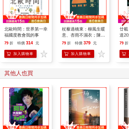
北歐時間：世界第一幸
杖藜過橋東：柳風生暖
廿載
福國度教會我的事
意、杏雨不濕衣；陳亮
道2
恭談以心轉境的適齡漫
314
379
79
折
特價
元
79
折
特價
元
79
折
想
加入購物車
加入購物車
其他人也買