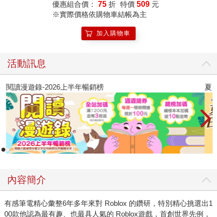
優惠組合價：
75
折
特價
509
元
※實際價格依購物車結帳為主
加入購物車
活動訊息
閱讀漫遊錄-2026上半年暢銷榜
夏
內容簡介
有感筆電精心彙整6年多年來對 Roblox 的鑽研，特別精心挑選出1
00款他認為最有趣、也最具人氣的 Roblox遊戲，首創世界先例，