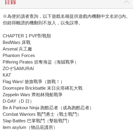
目錄
※為便於讀者查詢，以下遊戲名稱提供遊戲內機翻中文名於()內。
但錯得離譜的機翻則不放入，以免誤導。
CHAPTER 1 PVP對戰類
BedWars 床戰
Arsenal 兵工廠
Phantom Forces
Pilfering Pirates 掠奪海盜（海賊戰爭）
ZOぞSAMURAI
KAT
Flag Wars! 搶旗戰爭（旗戰！）
Doomspire Brickbattle 末日尖塔磚瓦大戰
Zeppelin Wars 齊柏林飛船戰爭
D-DAY（D 日）
Be A Parkour Ninja 跑酷忍者（成為跑酷忍者）
Combat Warriors 戰鬥勇士（戰士戰鬥）
Slap Battles 巴掌戰鬥（擊殺戰鬥）
item asylum（物品庇護所）