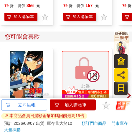
Roblox最極限遊戲
繪畫本
356
157
79
折
特價
元
79
折
特價
元
79
折
加入購物車
加入購物車
您可能會喜歡
會
員
日
柯南-世紀末魔術師-雙
連同慾望澈底吞噬你
吉伊
立即結帳
加入購物車
語版DVD
（全）【特裝版】
黃
※ 本商品會員日滿額金幣加碼回饋最高15倍
300
580
特價
元
特價
元
95
折
預計 2026/08/07 出貨
庫存量大於10
預訂門市商品
門市庫存
大量採購
貨到通知
上市通知我