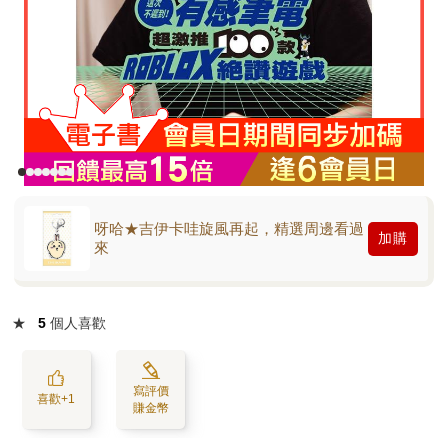
呀哈★吉伊卡哇旋風再起，精選周邊看過
加購
來
★
5
個人喜歡
寫評價
喜歡+1
賺金幣