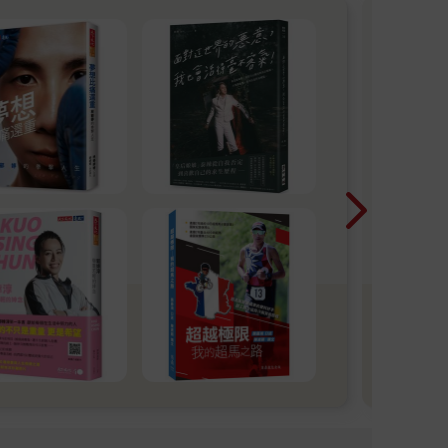
四年
聚焦
90
信念
一次
一支
事。
界盃
屬於
讓閱
的每