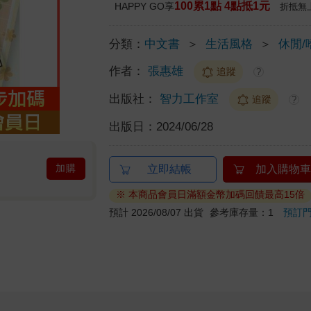
100累1點 4點抵1元
HAPPY GO享
折抵無
分類：
中文書
＞
生活風格
＞
休閒/
作者：
張惠雄
追蹤
?
出版社：
智力工作室
追蹤
?
出版日：
2024/06/28
加購
立即結帳
加入購物車
※ 本商品會員日滿額金幣加碼回饋最高15倍
預計 2026/08/07 出貨
參考庫存量：1
預訂