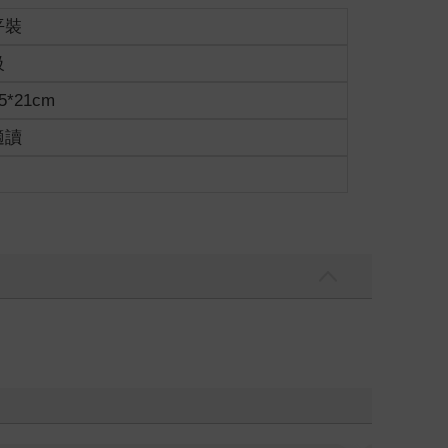
平裝
級
5*21cm
適讀