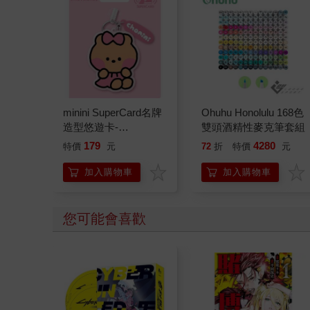
minini SuperCard名牌
Ohuhu Honolulu 168色
造型悠遊卡-
雙頭酒精性麥克筆套組
chonini【受託代銷】
179
4280
特價
元
72
折
特價
元
加入購物車
加入購物車
您可能會喜歡