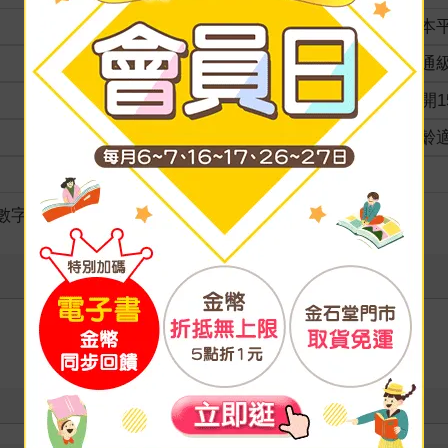
裝訂
紙本
分級
普通
商品規格
25開1
適讀年齡
全齡
級別
/數字遊戲
寫評價