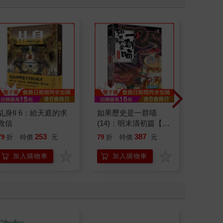
乩身II 6：給天庭的求
如果歷史是一群喵
奇岩館
救信
(14)：明末清初篇【萌
貓漫畫學歷史】
253
387
79
折
特價
元
79
折
特價
元
79
折
加入購物車
加入購物車
加