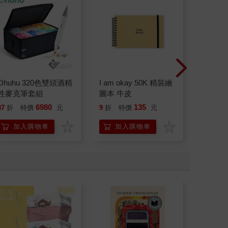
Ohuhu 320色雙頭酒精
I am okay 50K 精裝繪
北極熊
性麥克筆套組
圖本 牛皮
18mm×
6980
135
87
折
特價
元
9
折
特價
元
88
折
加入購物車
加入購物車
加