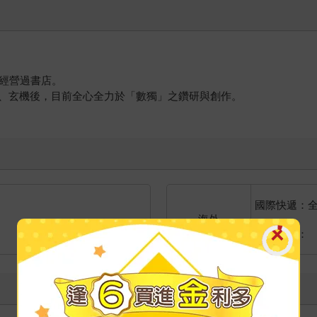
，經營過書店。
、玄機後，目前全心全力於「數獨」之鑽研與創作。
國際快遞：
海外
港澳店取：