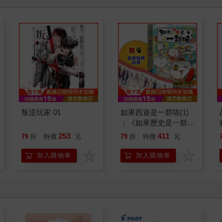
叛逆玩家 01
如果西遊是一群喵(1)
：《如果歷史是一群
喵》作者最新力作，附
253
411
79
折
特價
元
79
折
特價
元
【首卷特典】拉頁
加入購物車
加入購物車