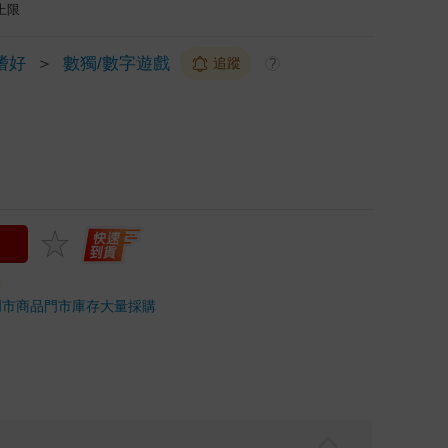
上限
嗜好
＞
數獨/數字遊戲
追蹤
?
門市商品
門市庫存
大量採購