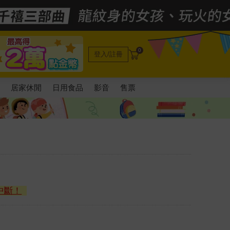
0
登入/註冊
電
居家休閒
日用食品
影音
售票
中斷！