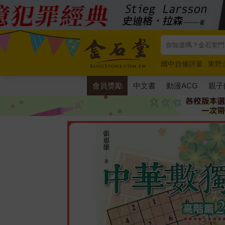
國中自修評量
東野
唯紅花綻放
奧德賽
會員獎勵
中文書
動漫ACG
親子