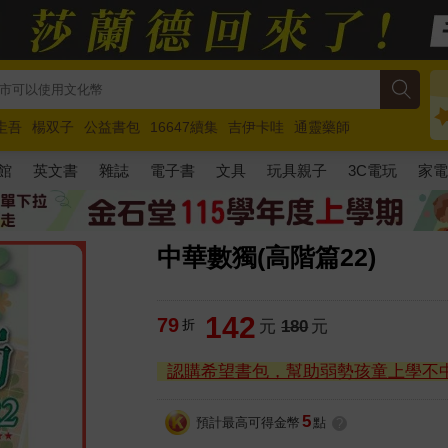
圭吾
楊双子
公益書包
16647續集
吉伊卡哇
通靈藥師
路邊攤新作
馬斯克
玩具總動員5
超慢跑
館
英文書
雜誌
電子書
文具
玩具親子
3C電玩
家
中華數獨(高階篇22)
142
79
折
元
180
元
認購希望書包，幫助弱勢孩童上學不
5
預計最高可得金幣
點
?