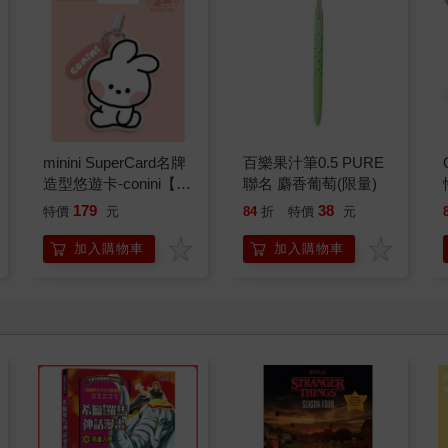
minini SuperCard名牌
百樂果汁筆0.5 PURE
造型悠遊卡-conini【受
聯名 麝香葡萄(限量)
託代銷】
179
38
特價
元
84
折
特價
元
加入購物車
加入購物車