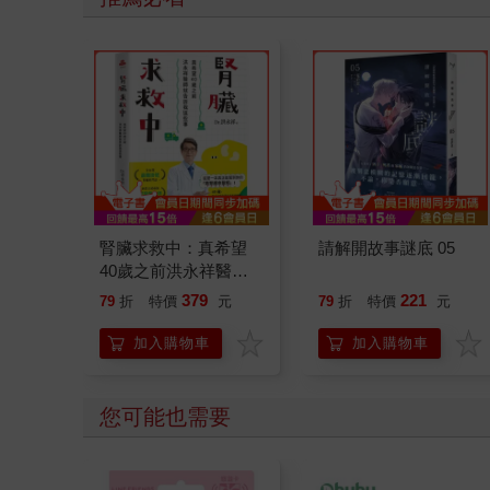
腎臟求救中：真希望
請解開故事謎底 05
40歲之前洪永祥醫師
就告訴我這些事
379
221
79
折
特價
元
79
折
特價
元
加入購物車
加入購物車
您可能也需要