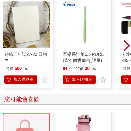
篇，但即使如此，這個故事仍然有許多迷人且重要的細節得要捨
棄。考量到我的訪談對象是如何親切大方的花時間對我傾訴，我
覺得我必須好好為他們做出正確的事，將這些故事攤在眾阿宅那
雙戴著眼鏡的目光之前。也許有一天，這會成為一本書？
我繼續訪談和研究。我跟Geek & Sundry請了長假去寫書。我放
棄了每週日的例行跑團來寫作。我的小書內容變得越來越長，消
耗了大量的時間與字數，隨著時間推移，這本書的內容呈倍數成
長，直到這件該死的事情似乎掌控了我的生活。從它眼神中的光
時錄三年誌27-29 日初
百樂果汁筆0.5 PURE
卡達C
芒看來，似乎對此感到無比得意。
白
聯名 麝香葡萄(限量)
849 
我一邊寫作，一邊採訪，開始收到祕密消息。從各種消息來源收
ED.
500
38
到的文件掃描檔之中，其中一個堅持保密。法庭案件、合約、註
特價
元
84
折
特價
元
特價
記和備用資料，在這些隱藏的資料來源下埋藏了數十年的故事，
加入購物車
加入購物車
令我無法抗拒，直到我將真相發表出來才能釋懷。
TSR的失敗是個不幸和錯誤的故事，已經隱藏了數十年，此刻終
於得以重見天日。這是一個失業的保險核保師、一個女繼承人、
您可能會喜歡
一個牧師的兒子，和一個與眾不同的遊戲的故事。
吉姆．華德的故事並非整個事件全部的真相，甚至連一半都不
到。
****
TSR在蓋瑞．蓋格斯的地下室營運，一張6英尺乘10英尺的夾與板