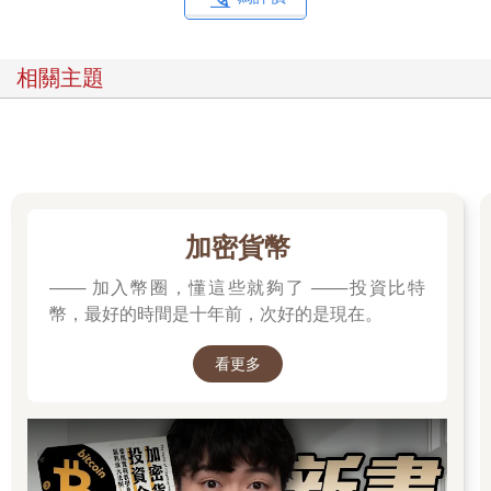
此公司認為重新雇用他會比較划算。1985年，他在蓋瑞．蓋格斯
從CEO一職遭解僱時撐了過去，並升職為副總裁。
TSR存續這段期間，它都是間不可或缺的遊戲公司。它創造了整
相關主題
個角色扮演遊戲類型，其銷售額曾高達數百萬美元，並撐起了一
百多名員工。1990年代初期，它就像太陽一樣，位於中心且永恆
不朽。
同時，在華盛頓州，有一家名為威世智（Wizard of the Coast）的
小型遊戲公司創立。如同TSR，它的第一間辦公室就座落於其擁
有者的地下室。花了幾年時間製作角色扮演遊戲與擴充內容後，
威世智發行了一款奠定其公司地位的遊戲，就如同D&D，創造出
加密貨幣
全新類型的遊戲：《魔法風雲會》（Magic：The Gathering）。
在《魔法風雲會》中，玩家扮演巫師互相對決。他們從所控制的
─── 加入幣圈，懂這些就夠了 ───投資比特
地（lands）獲得力量或「魔法力」（mana），並使用它們對對
幣，最好的時間是十年前，次好的是現在。
手施加強力咒語（powerspells）。
這款遊戲取得了驚人的成功，對威世智來說，它就像台虛擬的印
看更多
鈔機。它成為史上獲利最多的遊戲之一的原因，是其令人耳目一
新的可收集性。購買這個遊戲時，你不會得到所有卡片，要得到
所有卡片，你必須購買補充包，每次購買補充包時，你不知道會
得到什麼卡片。此外，有些卡片比其他卡片更罕見，可能要購買
整箱，才能得到一些最罕見的卡片。更棒的是，擁有這些極為罕