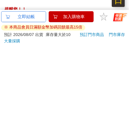
日
首先，這款遊戲很難學。儘管當時可能是情況最嚴峻的時刻，不
提醒您！！
過這是個始終困擾著這個遊戲的挑戰。原始的《龍與地下城》盒
金石堂及銀行均不會請您操作ATM! 如接獲電話要求您前往
立即結帳
加入購物車
裝套組建立了一道無情的規則術語高牆，它是如此堅不可摧，以
ATM提款機，請不要聽從指示，以免受騙上當！
至於新玩家就算只是試著閱讀它，可能就會感覺到自己異常地老
※ 本商品會員日滿額金幣加碼回饋最高15倍
了d10歲。如果你真的想學習怎麼玩《D&D》，可能得找群在玩
退換貨須知：
預計 2026/08/07 出貨
庫存量大於10
預訂門市商品
門市庫存
的人，看他們玩個一、兩場，才能真正弄懂它的遊玩方式。
大量採購
**提醒您，鑑賞期不等於試用期，退回商品須為全新狀態**
第二，遊戲出版後這些年來，該公司已經發行了許多修改和擴展
依據「消費者保護法」第19條及行政院消費者保護處公告之
其規則的產品。例如，《灰鷹》（Greyhawk）包含了一個新的角
「通訊交易解除權合理例外情事適用準則」，以下商品購買
色職業，即盜賊（thief），並提供了戰鬥規則；《黑色荒野》導
後，除商品本身有瑕疵外，將不提供7天的猶豫期：
入了遊戲中可使用的刺客（assassin）。如果人們有規則問題，
易於腐敗、保存期限較短或解約時即將逾期。（如：生
他們可以寫信給公司的其中一本期刊，並在讀者來信頁面得到解
答。這一切意味著現在遊戲的規則分布在超過半打的產品中，而
鮮食品）
且雜誌中還有數不盡的補充說明。這種雜亂無章的規則、修正和
依消費者要求所為之客製化給付。（客製化商品）
注意事項代表著在遊戲桌上進行遊戲可能會變成一場令人沮喪的
報紙、期刊或雜誌。（含MOOK、外文雜誌）
活動。一位粉絲寫道，這些規則「混亂至極！」，並要求「TSR
經消費者拆封之影音商品或電腦軟體。
重寫《D&D》並重新出版」。如果人們不能理解要怎麼玩，這款
非以有形媒介提供之數位內容或一經提供即為完成之線
遊戲要如何才能壯大起來呢？如果與規則互動相當困難且令人感
上服務，經消費者事先同意始提供。（如：電子書、電
到沮喪，那麼玩家為何要繼續遊玩呢？
子雜誌、下載版軟體、虛擬商品…等）
蓋格斯和他的團隊建立的一切，終究只是曇花一現嗎？
已拆封之個人衛生用品。（如：內衣褲、刮鬍刀、除毛
此刻，隨著公司開始起飛，並面臨對自身成功的挑戰，值得抽空