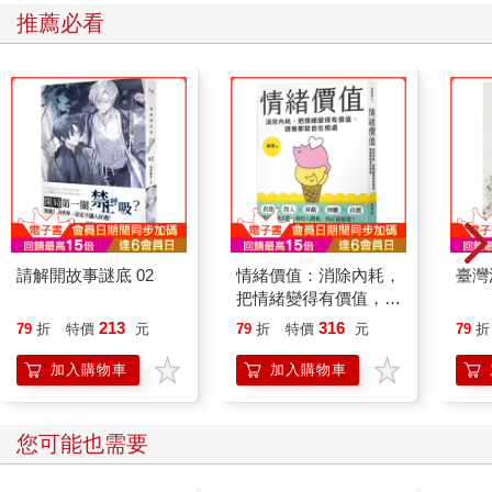
造訪的玩具與桌遊店，華德的故事似乎很有道理。我聽老闆談論
推薦必看
他們是怎麼買那些RPG補充包的，存貨可能會在一年內賣光，他
們也可以把那筆錢拿去買《魔法風雲會》，差不多一個星期就會
銷售一空。
我在以阿宅身分長大的過程中發現，角色扮演遊戲被當作是呆
子、宅男、怪胎、書蟲，以及所有脖子細長的怪咖的休閒嗜好，
換句話說，這是我的部落。由於我以前打躲避球分組時都是最後
一個被選中的，看到這間角色扮演遊戲界最大、最重要的公司崩
壞，被西岸更年輕、更潮、更有錢的公司淘汰，並不感到意外。
這跟我見識過這個世界為宅男們保留的位置一致，沒人需要，也
沒人喜愛，就連這些阿宅的愛好，以及支持他們的公司，都在資
本主義的高速公路上遭到淘汰並丟棄，就像公路事故後的殘骸。
請解開故事謎底 02
情緒價值：消除內耗，
臺灣
從我1997年的所見所聞來看，吉姆．華德這段關於TSR如何結束
把情緒變得有價值，跟
的傳說故事似乎是真的。公司的失敗，是一對一單打後的死亡。
誰都能自在相處
213
316
79
折
特價
元
79
折
特價
元
79
折
根據舊時代的規則，它已被敵人堂堂正正的擊倒了。
我被指派為Geek & Sundry頻道寫一篇標題為「你知道嗎，《龍
加入購物車
加入購物車
與地下城》並非威世智原創的?」的文章時，我感覺我知道真正要
寫的，是這間公司衰敗的故事。我經歷了這段過程，也讀過夏
農．艾伯克萊出色的著作《設計師與龍》，它也涉及了這個主
您可能也需要
題。然後，我開始訪談TSR的相關人員。他們告訴我的事令我十
分震驚。結果我根本不知道故事全部的內容，一篇文章變成了三