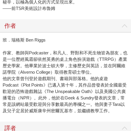
秘辛，以極為個人化的方式呈現出來。
——前TSR美術設計布魯姆
作者
班．瑞格斯 Ben Riggs
作家、教師與Podcaster，和凡人、野獸和不死生物皆為朋友，也
是一位歷經風霜卻依然英勇的桌上角色扮演遊戲（TTRPG）產業
歷史學家。他畢業於波士頓大學，主修歷史與英語，並在阿爾維
諾學院（Alverno College）取得教育碩士學位。
他的文章曾刊登於遊戲期刊、書籍與部落格。他的桌遊
Podcast《Plot Points》已邁入第十年，其作品曾發表於全國最受
歡迎的恐怖遊戲雜誌《The Unspeakable Oath》以及美國公共廣
播電台（NPR）。此外，他於在Geek & Sundry發表的文章，常
常是該網站最受歡迎與分享數最高的專欄之一。他與妻子Tara以
及兒子定居於威斯康辛州密爾瓦基市，並繼續教學工作。
譯者