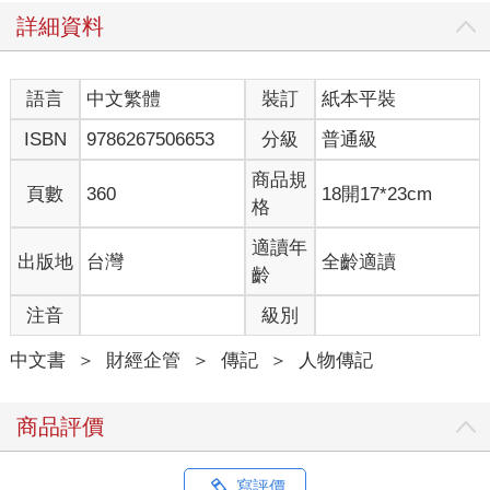
戲中，你只控制一個人，只有一個！而且你可以選擇他是戰士、
詳細資料
法師或盜賊，或是擔綱更荒謬的角色。既然它是個奇幻世界，如
果你願意的話，可以成為精靈或矮人。而且你對這個被稱為角色
的人，擁有完全的控制權。如果一群邪惡的騎士擋在你面前，你
語言
中文繁體
裝訂
紙本平裝
的角色可以嘗試偷偷溜過去、跟他們戰鬥，或者試著說服騎士放
你走，這取決於你。如果你想讓你的角色詠唱「愛的藥水九號」
ISBN
9786267506653
分級
普通級
（Love Potion No．9）來分散一個獨眼巨人（cyclops）的注意
力，你也可以做到。這時，你可能會失敗，你的角色可能會死
商品規
頁數
360
18開17*23cm
亡。畢竟，如果獨眼巨人不喜歡音樂，它可能會用你的股骨做牙
格
籤，但是失敗的存在，只會使每個選擇更加重要。這是一股全然
的自由，只受想像力所限制。
適讀年
出版地
台灣
全齡適讀
蓋格斯告訴華德，它叫做「龍與地下城」。
齡
隨著歲月流逝，華德成了TSR固定的外包接案者，蓋格斯也信任
注音
級別
他。華德閱讀並對他的作品提出意見。他設計了《變形阿爾法》
（Metamorphosis Alpha），第一個科幻虛構角色扮演遊戲。他謙
中文書
＞
財經企管
＞
傳記
＞
人物傳記
虛地將遊戲中的船以自己的名字命名，稱之為「守望者」
（Warden，與華德同字）。1980年，這間公司終於以全職身分聘
用他。
商品評價
他在1984年遭到解雇，但18個月後又重新被雇用。受雇接替他的
人不到3個月就辭職了，原因是工作負荷過重，儘管華德沒有在固
定支付薪水的名單上，但他承包了這間公司非常大量的工作，因
寫評價