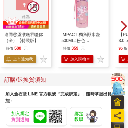
放在兩個鋸馬上當作桌子，上方就只掛著一盞裸燈泡，那裡潮
濕、發霉、骯髒又黑暗。當時公司的大部分產品都是用釘書針釘
在一起的小冊子，可以單獨購買或跟著原始的《龍與地下城》盒
裝套組一起購買。卡斯克組裝完產品上樓時，他說他感覺就像
「一隻被趕到地面的地鼠」。瑪麗．蓋格斯不喜歡在自家地下室
經營公司，畢竟她還有孩子要養，而現在提姆．卡斯克和布萊
連同慾望澈底吞噬你
IMPACT 獨角獸水壺
【P
恩．布魯姆會整天在她家進進出出，她的隱私何在？
（全）【特裝版】
500ML#粉色
3.0
在蓋格斯的地下城工作不是什麼光彩的事，但卡斯克認為這樣酷
IM00B11PK
綠 
580
359
特價
元
特價
元
95
折
斃了。他說自己在這家週薪100美元（相當於今天每週500美元）
的初生公司的工作是「全世界最棒的工作」，更何況，他們「是
上市通知我
加入購物車
在這個地下城做著地下城的事情！」
遊戲的口碑極佳，銷量極高，公司似乎持續在製造遊戲和出貨，
庫存賣到缺貨，得持續印製遊戲。首批1千套遊戲差不多花了11個
訂購/退換貨須知
月售罄，第二刷則在5、6個月左右售罄。這就像是一枚火箭升空
後正在加速，預示著指數性增長即將到來。
加入金石堂 LINE 官方帳號『完成綁定』，隨時掌握出貨動
銷售導致擴張，不久，該公司就會併購日內瓦湖各處的資產。卡
會
態：
斯克將主持《龍》雜誌（The Dragon），由TSR出版部門（TSR
Periodicals）經營，這是TSR的一個新部門，位於威廉斯街上的
員
一座灰色房屋。
儘管銷售量不斷增加，但1977年時，《龍與地下城》面臨著許多
問題。