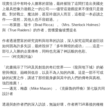
現實生活中有時令人膽寒的冒險，最終摧毀了這間打造出美國史
上最具想像力遊戲之一的公司——儘管這遊戲從來不僅僅只是遊
戲。對於戰士、魔法師，甚至吟遊詩人而言，這都是一本必讀之
作——當然，其他人也不容錯過。」
——布萊德．瑞卡（Brad Ricca），《Mrs. Sherlock Holmes》
與《True Raiders》的作者，曾獲愛倫坡獎提名
作者透過豐富的研究資料與坦率的訪談，深入探究這間桌遊巨頭
如何因為許多失誤，最終毀掉了「多年輝煌的成功」……這是一
部引人入勝的企業傳奇，同時也充滿了神話般的色彩。
——《柯克斯評論》
「此書揭示了TSR及其創造的奇幻世界——《龍與地下城》的祕
密與傳說、巔峰與低谷，以及不為人知的內幕。這是一部不可或
缺的紀實之作，講述了那些親身參與其中的人們的傳奇與真相。
強烈推薦！」
——邁克．梅森（Mike Mason），《克蘇魯的呼喚》第七版共同
設計者
透過與創作者們的深入訪談，無論好壞，作者將TSR幕後的種種