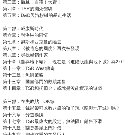
第三章：撒旦！自殺！大賣！
第四章：TSR的瀕死體驗
第五章：D&D與洛杉磯的暴走生活
第二部：威廉斯時代
第六章：對洛琳的同情
第七章：魏斯和西克曼的離去
第八章：《被遺忘的國度》再次被發現
第九章：尋找暢銷作家
第十章《龍與地下城》，現在是《進階版龍與地下城》與2.0！
第十一章：TSR West傳奇
第十二章：魚餌策略
第十三章：圖書部門的救贖銷售
第十四章：TSR和托爾金，或說是沒能實現的遊戲
第三部：在失敗貼上OK繃
第十五章：錄影帶可以教八歲的孩子玩《龍與地下城》嗎？
第十六章：分道揚鑣
第十七章：TSR最偉大的設定，無法阻止銷售下滑
第十八章：蘭登書屋上門討債。
第十九章：腳步沈重的鉛足巨人