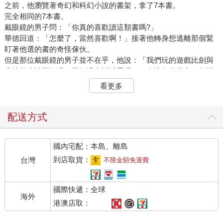
之前，他瀏覽著奇幻和科幻小說的書架，拿了7本書。
完全相同的7本書。
戴眼鏡的男子問：「你真的喜歡讀這類書嗎?」
華德回道：「怎麼了，當然喜歡啊！」接著他轉身想逃離那個緊
盯著他選的書的奇怪傢伙。
但是那位戴眼鏡的男子並不在乎，他說：「我們玩的遊戲比劍與
魔法的小說更好玩，不如過來試試看吧！」在這個遊戲中，你可
以扮演蠻王科南，與惡毒的陰險神祇戰鬥。那可是比奇幻小說更
看更多
有趣，不僅可以從佛羅多或法夫德的角度觀看這些奇妙的世界，
更可以活在其中。
如果1974年那天，華德晚一個小時來到書店，或者選擇了幾本不
配送方式
同的小說，他接下來40年的人生可能會截然不同。因為那個跟他
選書完全合拍的人，是蓋瑞．蓋格斯（Gary Gygax），《龍與地
國內宅配：本島、離島
下城》的共同創作者，也是TSR的共同創始人，他為了發行《龍
與地下城》而開了這間公司。
到店取貨：
台灣
不限金額免運費
幾週後，華德到蓋格斯家玩，蓋格斯認為華德等了幾週才來，是
因為「在此期間，他在確認我們只是單純的怪人，還是危險的狂
國際快遞：全球
熱分子。」
海外
他們在那裡玩的遊戲令人大開眼界，跟當時其他遊戲都不一樣。
港澳店取：
大多數戰棋遊戲，你控制的是一支軍隊或一群士兵，但在這款遊