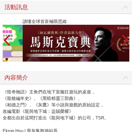
活動訊息
讀懂全球首富極限思維
2
內容簡介
《怪奇物語》主角們在地下室瘋狂遊玩的桌遊，
《龍槍編年史》、《黑暗精靈三部曲》、
《柏德之門》、《灰鷹》等小說與遊戲的原始設定，
改編電影《龍與地下城：盜賊榮耀》
全都出自於這間打造出《龍與地下城》的公司，TSR。
Ekron Hsu | 骨灰集散地站長、