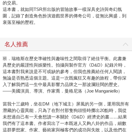
的交易。
這本書，就如同TSR所出版的冒險故事一樣深具史詩與奇幻氛
圍，記錄了創造角色扮演遊戲世界的傳奇公司，從無比興盛，到
衰落至極的歷程。
名人推薦
班．瑞格斯在歷史準確性與趣味性之間取得了絕佳平衡。此書兼
具歷史的嚴謹性與娛樂性。拍攝與製作官方《D&D》紀錄片時，
這本書對我來說是不可或缺的參考，但我也推薦給任何人閱讀，
無論是否熟悉這個主題。這是一次既瘋狂又有趣的旅程，帶你深
入了解我們這一生中最具影響力品牌之一那波瀾壯闊的歷史。
——美國演員、導演、作家喬．曼格尼洛（Joe Manganiello）
當我十三歲時，坐在DM（地下城主）屏風的另一側，運用我所有
潛藏的心靈異能，只為了在對付那隻狗頭怪時擲出20點時，我從
未想過自己有一天會想讀一本關於《D&D》經濟史的書……結果
我們有了這本書。作者寫出了一本既迷人又夠八卦的作品，細數
這群夢想家、作家、藝術家與極客們的成功與失敗，以及他們在