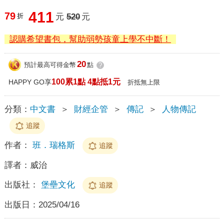
411
79
折
元
520
元
認購希望書包，幫助弱勢孩童上學不中斷！
20
預計最高可得金幣
點
?
100累1點 4點抵1元
HAPPY GO享
折抵無上限
分類：
中文書
＞
財經企管
＞
傳記
＞
人物傳記
追蹤
作者：
班．瑞格斯
追蹤
譯者：
威治
出版社：
堡壘文化
追蹤
出版日：
2025/04/16