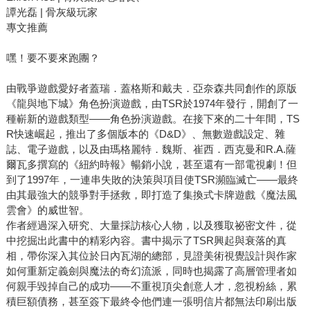
譚光磊 | 骨灰級玩家
專文推薦
嘿！要不要來跑團？
由戰爭遊戲愛好者蓋瑞．蓋格斯和戴夫．亞奈森共同創作的原版
《龍與地下城》角色扮演遊戲，由TSR於1974年發行，開創了一
種嶄新的遊戲類型——角色扮演遊戲。在接下來的二十年間，TS
R快速崛起，推出了多個版本的《D&D》、無數遊戲設定、雜
誌、電子遊戲，以及由瑪格麗特．魏斯、崔西．西克曼和R.A.薩
爾瓦多撰寫的《紐約時報》暢銷小說，甚至還有一部電視劇！但
到了1997年，一連串失敗的決策與項目使TSR瀕臨滅亡——最終
由其最強大的競爭對手拯救，即打造了集換式卡牌遊戲《魔法風
雲會》的威世智。
作者經過深入研究、大量採訪核心人物，以及獲取祕密文件，從
中挖掘出此書中的精彩內容。書中揭示了TSR興起與衰落的真
相，帶你深入其位於日內瓦湖的總部，見證美術視覺設計與作家
如何重新定義劍與魔法的奇幻流派，同時也揭露了高層管理者如
何親手毀掉自己的成功——不重視頂尖創意人才，忽視粉絲，累
積巨額債務，甚至簽下最終令他們連一張明信片都無法印刷出版