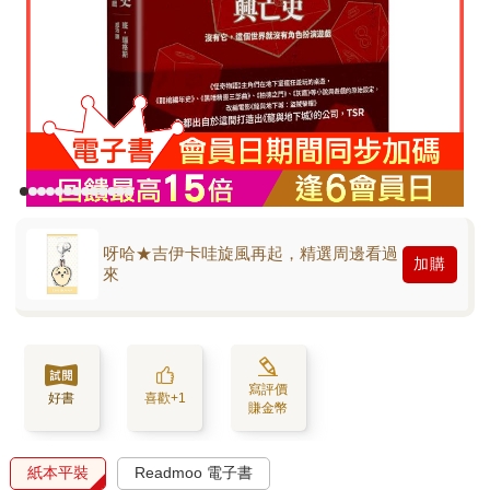
呀哈★吉伊卡哇旋風再起，精選周邊看過
加購
來
寫評價
好書
喜歡+1
賺金幣
紙本平裝
Readmoo 電子書