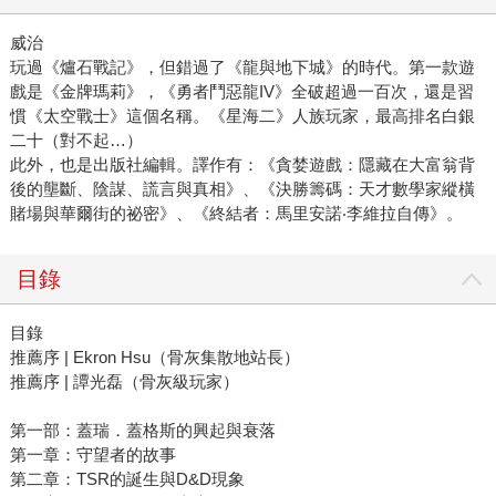
威治
玩過《爐石戰記》，但錯過了《龍與地下城》的時代。第一款遊
戲是《金牌瑪莉》，《勇者鬥惡龍IV》全破超過一百次，還是習
慣《太空戰士》這個名稱。《星海二》人族玩家，最高排名白銀
二十（對不起…）
此外，也是出版社編輯。譯作有：《貪婪遊戲：隱藏在大富翁背
後的壟斷、陰謀、謊言與真相》、《決勝籌碼：天才數學家縱橫
賭場與華爾街的祕密》、《終結者：馬里安諾‧李維拉自傳》。
目錄
目錄
推薦序 | Ekron Hsu（骨灰集散地站長）
推薦序 | 譚光磊（骨灰級玩家）
第一部：蓋瑞．蓋格斯的興起與衰落
第一章：守望者的故事
第二章：TSR的誕生與D&D現象