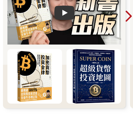
見的卡片，不僅得以大肆炫耀，還可以在遊戲中實際使用，使你
成為一個更棒的玩家。可收集性和建構遊戲牌組融合後，使得
Play video
《魔法風雲會》成為一個近乎成癮的現象。玩家們一再花錢購買
牌組、補充包和牌卡，資金如同河流般湧進威世智的財庫。該公
司從地下辦公室一舉發跡，成為遊戲產業的巨人，甚至比TSR更
大！
根據華德的說法，TSR感覺就像房間裡的氧氣都被抽走了，銷售
額開始下降。華德表示，這款新遊戲「比D&D容易玩得多，所以
人們開始轉向《魔法風雲會》通常，需要兩到四個小時才能完成
一場D&D，而《魔法風雲會》可以在不到一個小時內玩完。而且
錢花在《魔法風雲會》的卡牌上，就不會用來買D&D的產品，玩
家每在《魔法風雲會》上花一小時，就是不玩D&D一個小時。」
1997年冬季對這間公司來說，是個黑暗的季節。它解雇了數十名
員工，而且不知道接下來的發行日期是哪天。威世智的CEO彼
德．艾金森（Peter Adkison）聽說該公司正陷入困境。他透過中
間人購入了該公司，此刻，TSR和《龍與地下城》成為其最大競
爭對手的財產。
由吉姆．華德娓娓道來的這段軼事，是個關於競爭、市場力量和
資本主義如何運作的傳說故事。
1997年，我還是威斯康辛州密爾瓦基市的一名高中生，在我經常