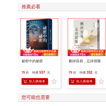
推薦必看
祕密中的祕密
刪掉容易，忘掉很難
537
332
79
折
特價
元
79
折
特價
元
加入購物車
加入購物車
其他人也買