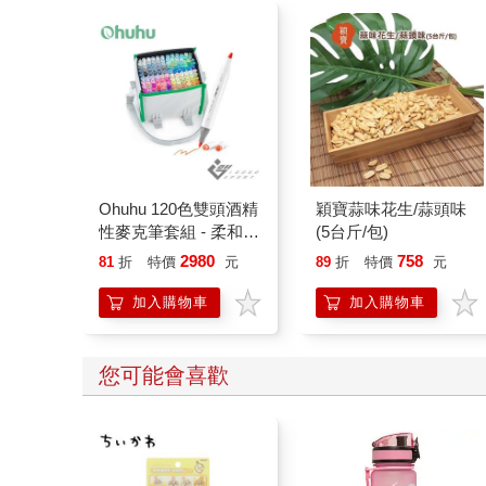
每天破一起謀殺案(1)
火辣數獨130選 8
：100道懸案等你破
解，車上床上廁上最佳
284
108
79
折
特價
元
9
折
特價
元
娛樂，觀察力、推理與
歸納能力大增，犀利的
加入購物車
加入購物車
你永遠直指真相。
您可能也需要