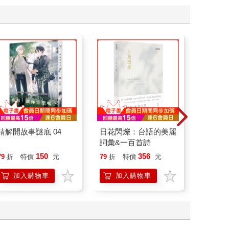
請解開故事謎底 04
日花閃爍：台語的美麗
臺灣漫
詞彙&一百首詩
150
356
79
折
特價
元
79
折
特價
元
79
折
加入購物車
加入購物車
加