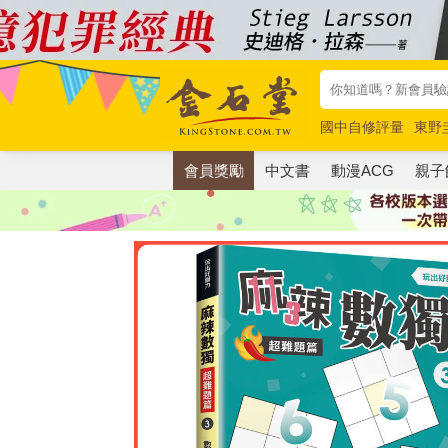
國中自修評量
東野
唯紅花綻放
奧德賽
會員獎勵
中文書
動漫ACG
親子