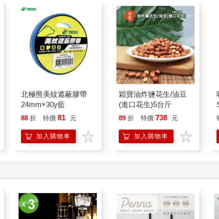
全民數獨[高級篇]14
英國謎題之王：小鎮謀
殺案：全球累積銷售超
過 500 萬冊書系，你
108
340
9
折
特價
元
79
折
特價
元
可以從第一題開始，也
可以跳著解題。邏輯、
加入購物車
加入購物車
觀察力、推理力大增。