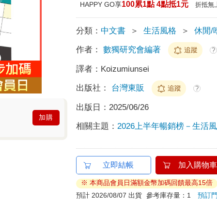
100累1點 4點抵1元
HAPPY GO享
折抵無
分類：
中文書
＞
生活風格
＞
休閒/
作者：
數獨研究會編著
追蹤
?
譯者：
Koizumiunsei
出版社：
台灣東販
追蹤
?
出版日：
2025/06/26
加購
相關主題：
2026上半年暢銷榜－生活風格
立即結帳
加入購物車
※ 本商品會員日滿額金幣加碼回饋最高15倍
預計 2026/08/07 出貨
參考庫存量：1
預訂