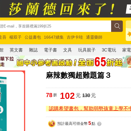
圭吾
楊双子
公益書包
16647續集
吉伊卡哇
通靈藥師
路邊攤新作
馬斯克
玩具總動員5
超慢跑
館
英文書
雜誌
電子書
文具
玩具親子
3C電玩
家
麻辣數獨超難題篇３
102
78
折
元
130
元
認購希望書包，幫助弱勢孩童上學不
5
預計最高可得金幣
點
?