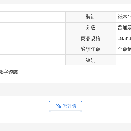
裝訂
紙本
分級
普通
商品規格
18.8*
適讀年齡
全齡
級別
/數字遊戲
寫評價