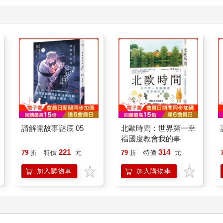
請解開故事謎底 05
北歐時間：世界第一幸
福國度教會我的事
221
314
79
折
特價
元
79
折
特價
元
加入購物車
加入購物車