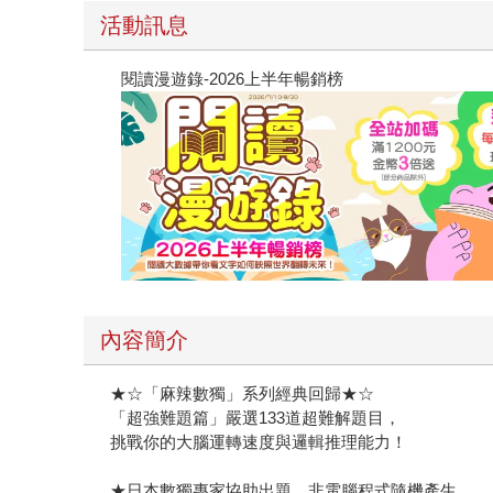
活動訊息
閱讀漫遊錄-2026上半年暢銷榜
內容簡介
★☆「麻辣數獨」系列經典回歸★☆
「超強難題篇」嚴選133道超難解題目，
挑戰你的大腦運轉速度與邏輯推理能力！
★日本數獨專家協助出題，非電腦程式隨機產生