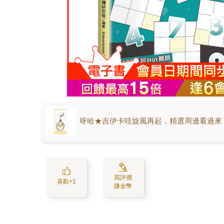
呀哈★吉伊卡哇旋風再起，精選周邊看過來
寫評價
喜歡+1
賺金幣