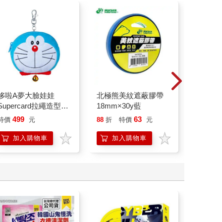
機動戰士鋼彈 ROBOT
圖解認知心理學更新
Babe F
魂 ver. A.N.I.M.E. 研發
版：解開行為思想背後
真書【
祕錄
的心理運作歷程
報（四
410
356
79
折
特價
元
79
折
特價
元
79
折
款）】
加入購物車
加入購物車
加