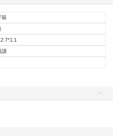
平裝
級
12.7*1.1
適讀