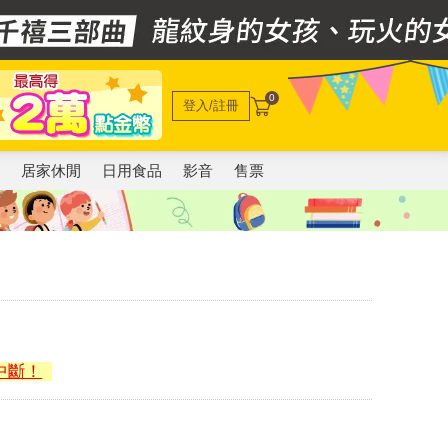
0
登入/註冊
電
居家休閒
日用食品
影音
售票
中斷！