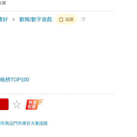
上限
嗜好
＞
數獨/數字遊戲
追蹤
?
榜TOP100
門市商品
門市庫存
大量採購