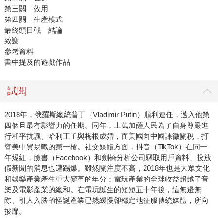
第三關 效用
第四關 生產模式
最終頭目戰 結論
致謝
參考資料
書中提及的遊戲作品
試閱
2018年，俄羅斯總統普丁（Vladimir Putin）順利連任，邁入他第
四個且最有影響力的任期。同年，上萬加薩人民為了自身尊嚴進
行和平抗議、哈利王子與梅根成婚，而美國向中國課徵關稅，打
響美中貿易戰的第一槍。社交媒體方面，抖音（TikTok）在同一
年爆紅，臉書（Facebook）和劍橋分析公司竊取用戶資料、投放
假新聞的消息也遭踢爆。雖然關注度不高，2018年也是大眾文化
和娛樂產業產生重大變革的年分：電玩產業的全球收益超越了音
樂及電影產業的總和。在電玩誕生的短短五十年後，這無邊無
際、引人入勝的怪誕產業已然緩慢卻穩定地征服傳統媒體，所向
披靡。