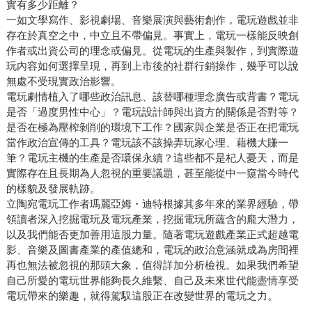
實有多少距離？
一如文學寫作、影視劇場、音樂展演與藝術創作，電玩遊戲並非
存在於真空之中，中立且不帶偏見。事實上，電玩一樣能反映創
作者或出資公司的理念或偏見。從電玩的生產與製作，到實際遊
玩內容如何選擇呈現，再到上市後的社群行銷操作，幾乎可以說
無處不受現實政治影響。
電玩劇情植入了哪些政治訊息、該替哪種理念廣告或背書？電玩
是否「過度男性中心」？電玩設計師與出資方的關係是否對等？
是否在極為壓榨剝削的環境下工作？國家與企業是否正在把電玩
當作政治宣傳的工具？電玩該不該操弄玩家心理、藉機大賺一
筆？電玩主機的生產是否環保永續？這些都不是杞人憂天，而是
實際存在且長期為人忽視的重要議題，甚至能從中一窺當今時代
的樣貌及發展軌跡。
立陶宛電玩工作者瑪麗亞姆・迪特根據其多年來的業界經驗，帶
領讀者深入挖掘電玩及電玩產業，挖掘電玩所蘊含的龐大潛力，
以及我們能否更加善用這股力量。隨著電玩遊戲產業正式超越電
影、音樂及圖書產業的產值總和，電玩的政治意涵就成為房間裡
再也無法被忽視的那頭大象，值得詳加分析檢視。如果我們希望
自己所愛的電玩世界能夠長久維繫、自己及未來世代能盡情享受
電玩帶來的樂趣，就得駕馭這股正在改變世界的電玩之力。