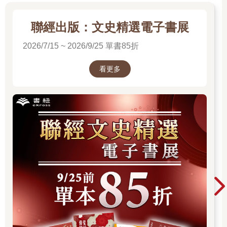
行政治活動之餘，偶爾享受與朋友派對或私下遊玩遊戲的片刻寧
靜。就在這段時期，我與一名剛搬到倫敦的英國小夥子相戀。他
聯經出版：文史精選電子書展
和我一樣，透過占屋暫時找到棲身之所。我是一個關心政治，有
著玩遊戲這一偏門興趣的女子，他則是一名格鬥電玩網紅兼
2026/7/15 ~ 2026/9/25 單書85折
YouTuber，網路暱稱是TheoryFighter（理論格鬥家），有著一顆
左派的心。
看更多
與他的交流思緒與想法、分享人生經驗，打開了我的眼界。我們
在倫敦哈尼克尼濕地（Hackney Marshes）慵懶地啜飲手中的波
蘭啤酒，就像波西米亞人一樣。那也是我第一次從TheoryFighter
口中得知《EVE Online》這款遊戲，以及遊戲中的玩家派系「暴
徒蜂潮」和「兄弟連」之間的精彩決鬥。在我記憶中，這是讓我
進一步認識電玩無限可能性的轉捩點，也讓我明白遊戲中的常規
確實會影響現實生活。
我想試著向沒有玩過《EVE Online》的讀者解釋這款遊戲：
《EVE Online》是一款太空主題的「大型多人線上角色扮演遊
戲」（以下簡稱MMORPG），玩家在遊玩時必須不斷計算及管
理，將有限資源分配給遊戲中的角色──就像一張美化過的試算
表。遊戲背景設定於至今兩萬一千年後，地球因資源枯竭而使人
類移居至銀河系各個角落。玩家會在遊戲中控制一組船艦，而艦
隊的規模和強度則仰賴個別玩家的遊戲技巧、社會資本或物質資