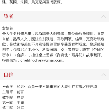
廷、英國、法國、烏克蘭與臺灣版權。
譯者
詹婕翎
臺大生命科學系畢，現就讀臺大翻譯碩士學位學程筆譯組。喜愛
自然，熱衷人文，關注性別議題。喜歡閱讀、編織，更喜歡玩遊
戲，是技術極差但不介意慢慢練習的享受過程型玩家。翻譯經驗
四年，領域涉足本地化、科普雜誌、桌上遊戲等，譯有《帝國的
密令》（合譯），擔任桌上遊戲《御魂使：飛昇記》故事翻譯。
聯絡信箱：chiehlingchan@gmail.com。
目錄
推薦序 如果生命是一場不能重來的大型生存遊戲／許佳琦
主選單 前言
教學關 歷史
第一關 主題
第二關 社群