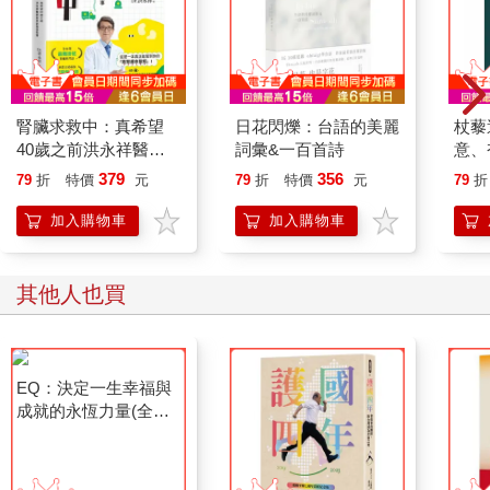
制。
這類遊戲社群的行動，證明了遊戲場域有潛力成為民眾政治表達
的空間。和許多開發商的說法不同，玩家社群的行動是完全自動
自發的，反映出數百甚至數千名玩家對改革的追求。玩家表達訴
求的方法有很多種：在遊戲內組織政治活動或消費者行動，集體
腎臟求救中：真希望
日花閃爍：台語的美麗
杖藜
干擾遊戲，開線上會議，甚至是在遊戲中擔當現實世界中會出現
40歲之前洪永祥醫師
詞彙&一百首詩
意、
的管理職位。這或許會使某些人感到意外，但參與遊戲也讓這些
就告訴我這些事
恭談
379
356
79
折
特價
元
79
折
特價
元
79
折
相對被動的玩家成為政治的主動參與者。
想
加入購物車
加入購物車
其他人也買