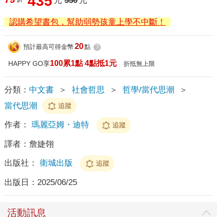
435
元
550
元
認購希望書包，幫助弱勢孩童上學不中斷！
20
預計最高可得金幣
點
?
100累1點 4點抵1元
HAPPY GO享
折抵無上限
分類：
中文書
＞
社會哲思
＞
哲學/當代思潮
＞
當代思潮
追蹤
作者：
瑪麗亞姆・迪特
追蹤
譯者：
詹婕翎
出版社：
衛城出版
追蹤
出版日：
2025/06/25
活動訊息