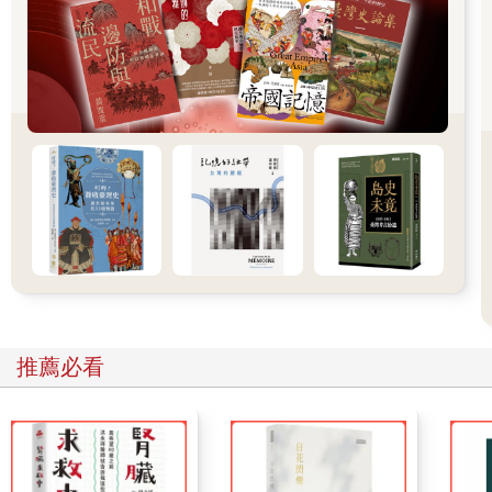
本。
到了2000年代末期，玩家與玩家之間的資本鴻溝已擴大至近乎失
控的地步。某些玩家會花費上萬小時努力升級自己的船艦，另一
些玩家卻選擇抄近路，用真錢「課金」讓自己的艦隊更強大。
「兄弟連」就是一個使用金錢換取力量的小型艦隊，成員會藉由
外包甚或直接購買的方式，在虛擬世界中獲取權力，沒過多久就
稱霸了《EVE Online》遊戲中的銀河系。一群經濟沒有那麼寬裕
但遊戲技巧高超的玩家，很快就受不了這種權力架構，認為這股
課金風潮摧毀了遊戲體驗。他們開始策劃該如何逆轉情勢。
2006年，這些玩家組成「暴徒蜂潮」，向兄弟連宣戰，展開一場
史詩級對決。暴徒蜂潮發揮極致的遊戲技巧，團結一致，互相配
合，終於在這場小蝦米對抗大鯨魚的戰役中取得勝利。兄弟連的
虛擬艦隊慘遭摧毀，組織成員虧損了六千美金。
暴徒蜂潮的成功主要源自於他們的人數、匿名性和新穎的溝通技
巧。暴徒蜂潮的成員滲透進兄弟連的私人論壇，再將資訊洩漏給
推薦必看
隊友，瓦解所有敵方反擊。龐大的人數，再加上對任務的高度參
與，讓暴徒蜂潮即便面對富裕的對手仍能取得優勢。最後，兄弟
連主席阿格瑪親自宣布，他比較認同暴徒蜂潮的水平組織結構，
決定叛逃至暴徒蜂潮，為這場戰役正式畫下句點。這場大起義最
美麗之處，便是直接衝擊了遊戲開發商CCP Games的商業營利計
畫──當時該開發商正在為了增加收益而引進遊戲內小額購買的機