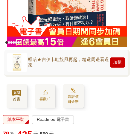
呀哈★吉伊卡哇旋風再起，精選周邊看過
加購
來
寫評價
好書
喜歡+1
賺金幣
紙本平裝
Readmoo 電子書
79
折