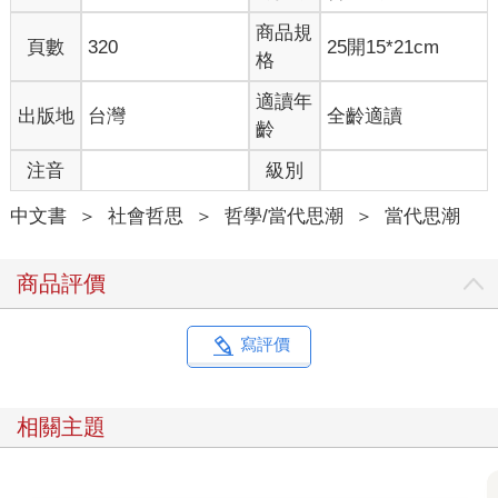
戲時數大概早就超過一億年了。除此之外，《Minecraft》也是
商品規
頁數
320
25開15*21cm
YouTube觀看次數最高的遊戲，2021年為止已經超過一兆次。有
格
些人可能會覺得這些統計數字中以兒童占大宗，但根據美國娛樂
軟體協會的統計，超過七成六的美國玩家是成人，其中四成八為
適讀年
出版地
台灣
全齡適讀
女性。
齡
一般大眾沒有注意到電玩產業的規模也不難理解，畢竟主流媒體
注音
級別
對於電子遊戲的開發和規模大小少有著墨，因此一般大眾仍認為
電玩只不過是小眾又不正經的次文化，對現實世界沒有太大影響
中文書
＞
社會哲思
＞
哲學/當代思潮
＞
當代思潮
力。新聞播報時穿插在每日新聞和天氣預報中間的，仍然是觀眾
人數逐漸減少的傳統運動賽事，我將其稱為「老派運動新聞」。
更令人擔憂的是，即便許多進步人士認為「文化是改革的原動
商品評價
力」（這點我十分同意），但他們似乎也對電玩興趣缺缺。
電玩中的政治無所不在。小至遊戲中的敘事細節及作品的玩家社
群，大至程式碼的所有權、遊戲硬體的製造商等。這些場域背後
寫評價
的政治並不固定，還有待辯論與爭取。我們這些玩家，早就因為
選擇在家打電動而不是外出活動而備受嘲笑。我希望有一天，當
我們在道德的戰場上與人廝殺時，可以不用再為自己的興趣感到
相關主題
羞恥。一切都還沒玩完，一切都還有得玩。
＊＊＊
2015年，我舒服地繭居在我無政府主義的小圈子裡，日日夜夜進