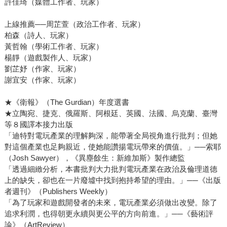
許佳琦（媒體工作者、玩家）
上線推薦──周芷萱（政治工作者、玩家）
柏森（詩人、玩家）
黃哲翰（學術工作者、玩家）
楊靜（遊戲製作人、玩家）
劉芷妤（作家、玩家）
謝宜安（作家、玩家）
★《衛報》（The Gurdian）年度選書
★立陶宛、捷克、俄羅斯、阿根廷、英國、法國、烏克蘭、臺灣
等８國譯本接力出版
「迪特對電玩產業的理解夠深，能帶著全局視角進行批判；但她
對這個產業也足夠親近，使她能讚揚電玩帶來的價值。」──索耶
（Josh Sawyer），《異塵餘生：新維加斯》製作總監
「透過細緻分析，本書批判大力批判電玩產業在政治及倫理道德
上的缺失，卻也在一片廢墟中找到抱持希望的理由。」──《出版
者週刊》（Publishers Weekly）
「為了玩家和遊戲開發者的未來，電玩產業必須做出改變。除了
追求利潤，也得朝更永續與更公平的方向前進。」──《藝術評
論》（ArtReview）