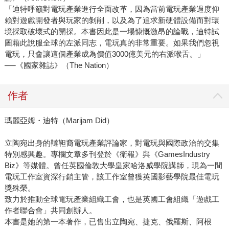
「迪特呼籲對電玩產業進行全面改革，因為當前電玩產業過度仰
賴對遊戲開發者與玩家的剝削，以及為了追求新硬體設備而對環
境採取破壞式的開採。本書因此是一場慷慨激昂的論戰，迪特試
圖藉此說服全球的左派同志，電玩真的非常重要。如果我們忽視
電玩，只會讓這個產業成為價值3000億美元的右派喉舌。」
──《國家雜誌》（The Nation）
作者
瑪麗亞姆・迪特（Marijam Did）
立陶宛出身的韃靼裔電玩產業評論家，對電玩與國際政治的交集
特別感興趣。專欄文章多刊登於《衛報》與《GamesIndustry
Biz》等媒體。曾任英國倫敦大學皇家哈洛威學院講師，現為一間
電玩工作室資深行銷主管，該工作室曾獲英國影藝學院最佳電玩
獎殊榮。
致力於推動全球電玩產業組織工會，也是英國工會組織「遊戲工
作者聯合會」共同創辦人。
本書是她的第一本著作，已售出立陶宛、捷克、俄羅斯、阿根