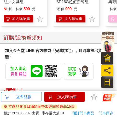
組／文具組
SD16G超值套餐組
典藏版
500
990
51
折
特價
元
特價
元
特價
加入購物車
加入購物車
訂購/退換貨須知
加入金石堂 LINE 官方帳號『完成綁定』，隨時掌握出貨動
會
態：
員
日
提醒您！！
金石堂及銀行均不會請您操作ATM! 如接獲電話要求您前往
ATM提款機，請不要聽從指示，以免受騙上當！
退換貨須知：