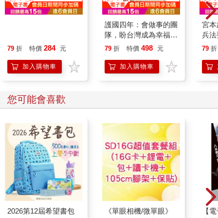
EQ：決定一生幸福與
護國四年：會做事的團
宮本
成就的永恆力量(全球
隊，盼台灣成為幸福之
兵法
暢銷20週年．典藏紀
地【婚姻平權七週年彩
本人
284
498
79
折
特價
元
79
折
特價
元
79
折
念版)
虹紀念版】
本源
加入購物車
加入購物車
您可能會喜歡
2026第12屆希望書包
《單眼相機/微單眼》
【電