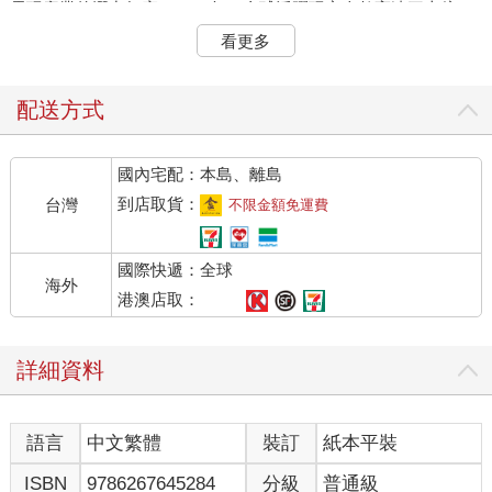
電玩產業的潛力無窮：2023年，全球活躍玩家人數高達三十億
人，專家更預測電玩銷售總額將於2028年超越五千億美金。單一
看更多
作品的數據甚至更加驚人：2013年發行的《俠盜獵車手5》
（Grand Theft Auto V）至今已賣出兩億套。這款遊戲在2018年4
月成為史上最賣座的娛樂作品，當年收益高達約六十億美元，目
配送方式
前總收益更是超過八十五億美元，比《阿凡達》、《復仇者聯
盟：終局之戰》和《阿凡達：水之道》這三部全球最高票房的電
國內宅配：本島、離島
影加起來還要高。
雖然《俠盜獵車手5》如此成功，但這部作品卻不是銷售套數最多
到店取貨：
台灣
不限金額免運費
或玩家人數最多的遊戲，擁有這個頭銜的是遊戲界的巨人
《Minecraft》（常見的中文翻譯為《當個創世神》）。這款3D沙
國際快遞：全球
盒遊戲光是銷售額（兩億五千萬美元）就已足夠驚人，但如果將
海外
玩家的遊戲時數和民眾使用其他媒體的時間相較，數字只會更令
港澳店取：
人吃驚。撰寫本書時，Spotify上播放數最多的歌曲是紅髮艾德
（Ed Sheeran）2017年的熱門歌曲〈妳的樣子〉（Shape of
詳細資料
You），播放次數超過三十億次，換算相當於兩萬四千年。相較之
下，南韓於2021年席捲全球的影集《魷魚遊戲》觀看時間高達十
九萬年。不過，根據《Minecraft》伺服器的統計數據，光是中國
語言
中文繁體
裝訂
紙本平裝
玩家從2016年六月至2020年5月的遊戲時間就高達五千九百七十
六億〇七百二十萬小時，等於七千萬年，與第一種靈長類出現在
ISBN
9786267645284
分級
普通級
地球上的時間相當！新冠疫情期間，《Minecraft》全體玩家的遊