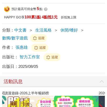
5
預計最高可得金幣
點
?
100累1點 4點抵1元
HAPPY GO享
折抵無上限
分類：
中文書
＞
生活風格
＞
休閒/嗜好
＞
數獨/數字遊戲
追蹤
作者：
張惠雄
追蹤
出版社：
智力工作室
追蹤
出版日：
2025/08/05
活動訊息
閱讀漫遊錄-2026上半年暢銷榜
2