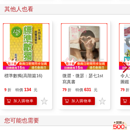
其他人也看
標準數獨(高階篇16)
微澀・微瑟：瑟七1st
令人
寫真書
圖鑑
爆笑
134
631
9
折
特價
元
79
折
特價
元
79
折
野蠻
79
加入購物車
加入購物車
公開
您可能也需要