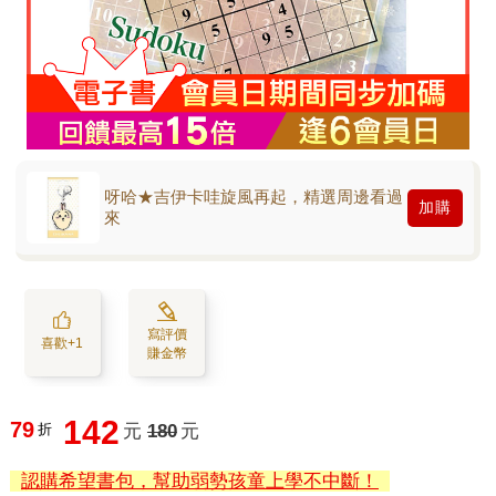
呀哈★吉伊卡哇旋風再起，精選周邊看過
加購
來
寫評價
喜歡+1
賺金幣
142
79
折
元
180
元
認購希望書包，幫助弱勢孩童上學不中斷！