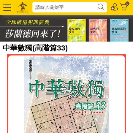
0
中華數獨(高階篇33)