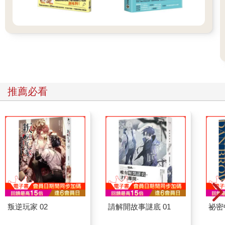
推薦必看
叛逆玩家 02
請解開故事謎底 01
祕密