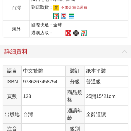
到店取貨：
台灣
不限金額免運費
國際快遞：全球
海外
港澳店取：
詳細資料
語言
中文繁體
裝訂
紙本平裝
ISBN
9786267458754
分級
普通級
商品規
頁數
128
25開15*21cm
格
適讀年
出版地
台灣
全齡適讀
齡
注音
級別