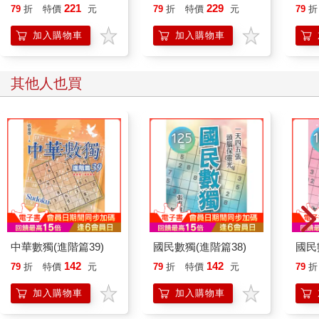
221
229
79
折
特價
元
79
折
特價
元
79
折
加入購物車
加入購物車
其他人也買
中華數獨(進階篇39)
國民數獨(進階篇38)
國民
142
142
79
折
特價
元
79
折
特價
元
79
折
加入購物車
加入購物車