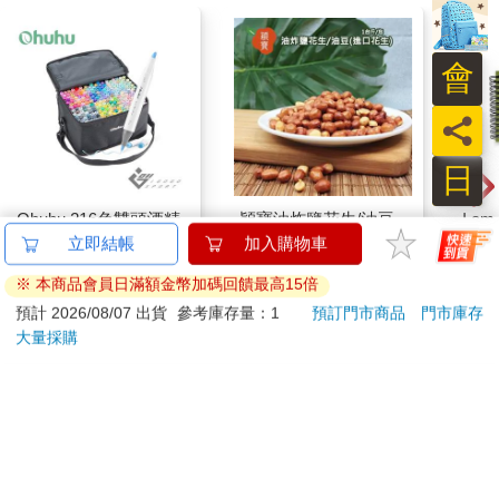
會
員
日
Ohuhu 216色雙頭酒精
穎寶油炸鹽花生/油豆
I a
性麥克筆套組
(進口花生)1台斤
圖本
立即結帳
加入購物車
5980
275
86
折
特價
元
75
折
特價
元
9
折
※ 本商品會員日滿額金幣加碼回饋最高15倍
預計 2026/08/07 出貨
參考庫存量：1
預訂門市商品
門市庫存
加入購物車
加入購物車
大量採購
您可能會喜歡