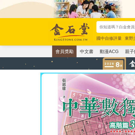
國中自修評量
東野
唯紅花綻放
奧德賽
會員獎勵
中文書
動漫ACG
親子