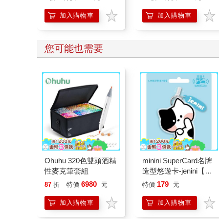
加入購物車
加入購物車
您可能也需要
Ohuhu 320色雙頭酒精
minini SuperCard名牌
性麥克筆套組
造型悠遊卡-jenini【受
託代銷】
6980
179
87
折
特價
元
特價
元
加入購物車
加入購物車