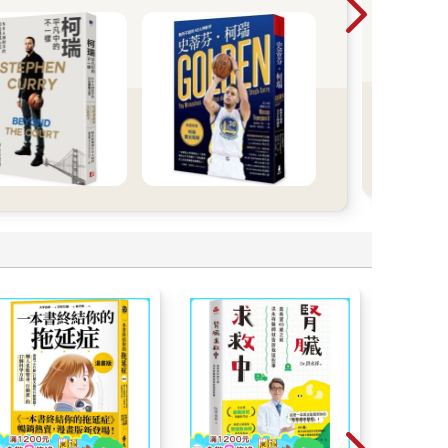
沒搶
撫慰
綜、
過，