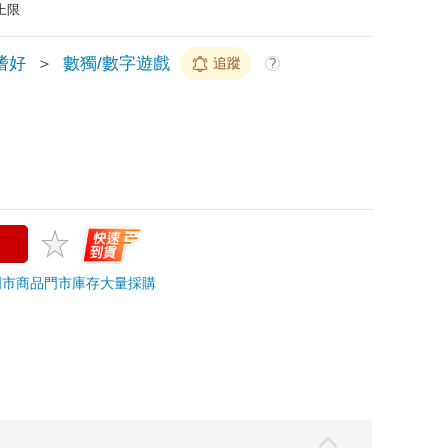
上限
嗜好
＞
數獨/數字遊戲
追蹤
?
門市商品
門市庫存
大量採購