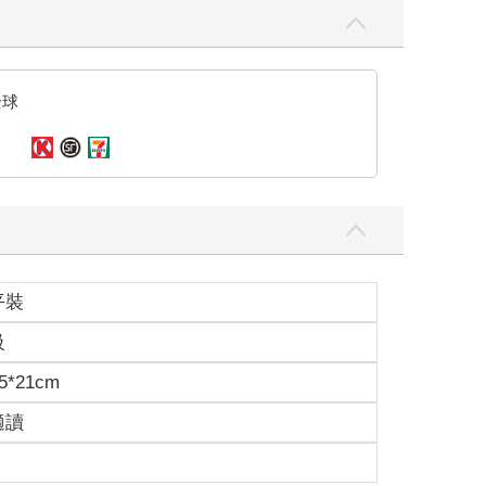
全球
平裝
級
5*21cm
適讀