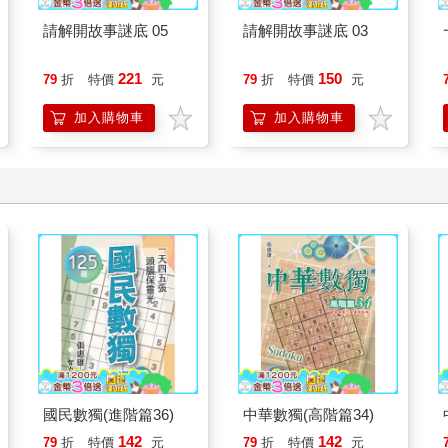
請解開故事謎底 05
請解開故事謎底 03
221
150
79
折
特價
元
79
折
特價
元
加入購物車
加入購物車
國民數獨(進階篇36)
中華數獨(高階篇34)
142
142
79
折
特價
元
79
折
特價
元