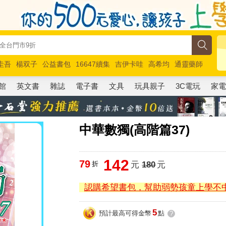
圭吾
楊双子
公益書包
16647續集
吉伊卡哇
高希均
通靈藥師
路邊攤新作
馬斯克
玩具總動員5
超慢跑
館
英文書
雜誌
電子書
文具
玩具親子
3C電玩
家
中華數獨(高階篇37)
142
79
折
元
180
元
認購希望書包，幫助弱勢孩童上學不
5
預計最高可得金幣
點
?