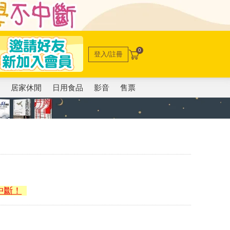
0
登入/註冊
電
居家休閒
日用食品
影音
售票
中斷！