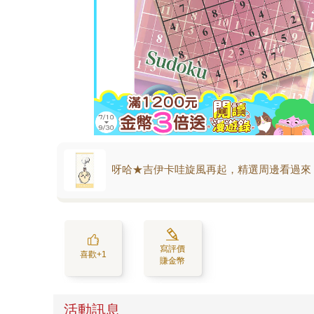
呀哈★吉伊卡哇旋風再起，精選周邊看過來
寫評價
喜歡+1
賺金幣
活動訊息