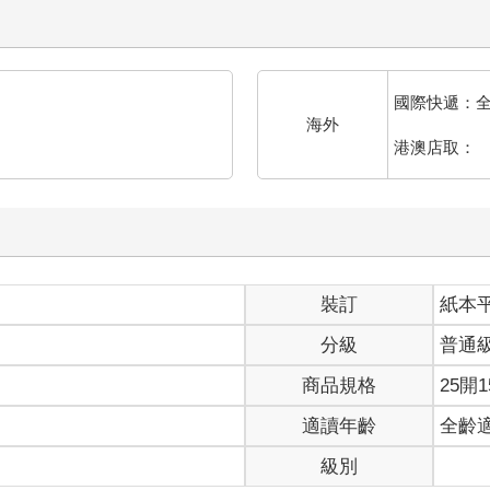
國際快遞：
海外
港澳店取：
裝訂
紙本
分級
普通
商品規格
25開1
適讀年齡
全齡
級別