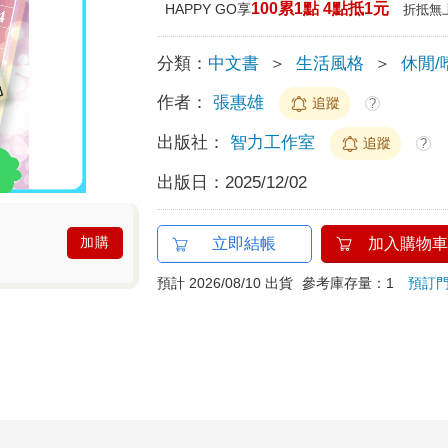
100累1點 4點抵1元
HAPPY GO享
折抵無
分類：
中文書
＞
生活風格
＞
休閒/
作者：
張惠雄
追蹤
?
出版社：
智力工作室
追蹤
?
出版日：
2025/12/02
加購
立即結帳
加入購物車
預計 2026/08/10 出貨
參考庫存量：1
預訂