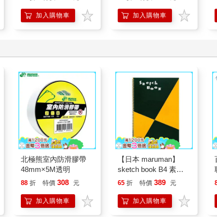
加入購物車
加入購物車
北極熊室內防滑膠帶
【日本 maruman】
48mm×5M透明
sketch book B4 素描
本 繪圖本 空白繪圖本
308
389
88
折
特價
元
65
折
特價
元
速寫本
加入購物車
加入購物車