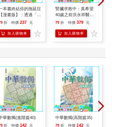
一本書終結你的拖延症
腎臟求救中：真希望
如果歷
【漫畫版】：透過「小
40歲之前洪永祥醫師
(15)
行動」打開大腦的行動
就告訴我這些事
貓漫畫
237
379
79
折
特價
元
79
折
特價
元
79
折
開關，懶人也能變身
「行動派」的37個科
加入購物車
加入購物車
加
學方法
中華數獨(進階篇40)
中華數獨(高階篇35)
中華數獨
142
142
79
折
特價
元
79
折
特價
元
79
折