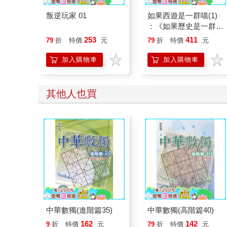
叛逆玩家 01
如果西遊是一群喵(1)
：《如果歷史是一群
喵》作者最新力作，附
253
411
79
折
特價
元
79
折
特價
元
【首卷特典】拉頁
加入購物車
加入購物車
其他人也買
中華數獨(進階篇35)
中華數獨(高階篇40)
162
142
9
折
特價
元
79
折
特價
元