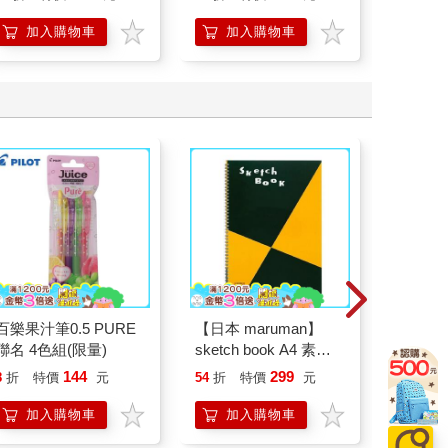
加入購物車
加入購物車
加
百樂果汁筆0.5 PURE
【日本 maruman】
Ohuhu
聯名 4色組(限量)
sketch book A4 素描
性麥克筆
本 繪圖本 空白繪圖本
系
144
299
8
折
特價
元
54
折
特價
元
81
折
速寫本
加入購物車
加入購物車
加