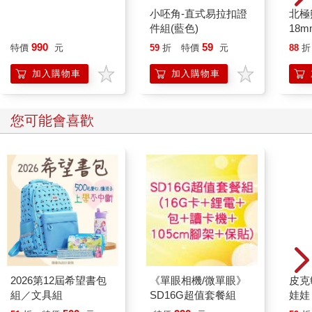
【預購8/7發售】符文
小呸角-直式易拉扣證
北極
戰場：英雄聯盟對戰卡
件組(藍色)
18m
牌「起源」英雄牌組
990
59
特價
元
59
折
特價
元
88
折
一組共3盒（送魔物杯
墊）
加入購物車
加入購物車
您可能會喜歡
2026第12屆希望書包
《單眼相機/微單眼》
皮克
組／文具組
SD16G超值套餐組
娃娃
子 