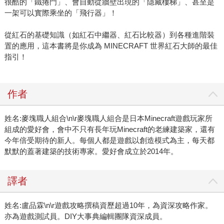
很酷的「鐵捲門」、會自動從牆壁出現的「隱藏樓梯」、甚至是
一架可以實際乘坐的「飛行器」！
從紅石的基礎知識（如紅石中繼器、紅石比較器）到各種進階裝
置的應用，這本書將是你成為 MINECRAFT 世界紅石大師的最佳
指引！
作者
姓名:麥塊職人組合\n\r麥塊職人組合是日本Minecraft遊戲玩家所
組成的愛好會，會中不只有長年玩Minecraft的老練建築家，還有
今年倍受期待的新人。每個人都是遊戲以創造模式為主，每天都
默默的蓋著建築的技術專家。愛好會成立於2014年。
譯者
姓名:盧品霖\n\r遊戲攻略撰稿資歷超過10年，為資深攻略作家。
亦為遊戲測試員。DIY大事典編輯團隊資深成員。