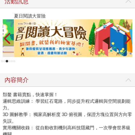
活動訊息
夏日閱讀大冒險
P
內容簡介
頽鳌 書籍賣點，快速掌握！
邏輯思維訓練： 學習紅石電路，同步提升程式邏輯與空間規劃能
力。
3D 圖解教學： 獨家高解析度 3D 俯視圖，保證方塊位置與方向零
失誤。
實用機關收錄： 從自動收割機到高科技隱藏門，一次學會世界級
機關。