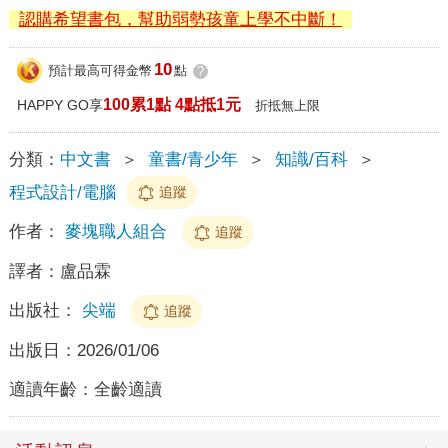
認購希望書包，幫助弱勢孩童上學不中斷！
10
預計最高可得金幣
點
?
100累1點 4點抵1元
HAPPY GO享
折抵無上限
分類：
中文書
＞
童書/青少年
＞
知識/百科
＞
程式設計/電腦
追蹤
作者：
麥塊職人組合
追蹤
譯者：
盧品霖
出版社：
尖端
追蹤
出版日：
2026/01/06
適讀年齡：
全齡適讀