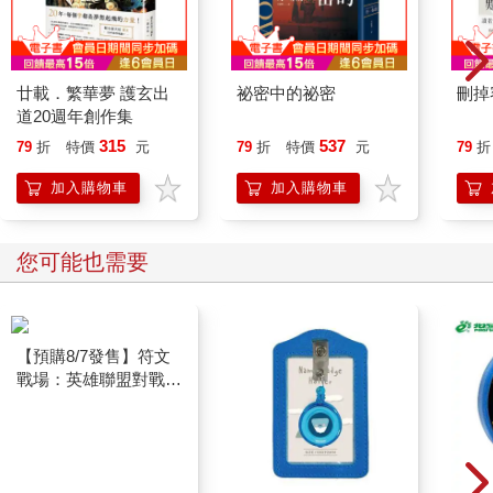
廿載．繁華夢 護玄出
祕密中的祕密
刪掉
道20週年創作集
315
537
79
折
特價
元
79
折
特價
元
79
折
加入購物車
加入購物車
您可能也需要