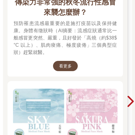
傳染力非常強的秋冬流行性感冒
來襲怎麼辦？
預防罹患流感最重要的是施打疫苗以及保持健
康。身體有徵狀時（AI摘要：流感症狀通常比一
般感冒更突然、嚴重，且好發於「高燒（約$38$
°C 以上）、肌肉痠痛、極度疲倦」三個典型症
狀）趕緊就醫。
看更多