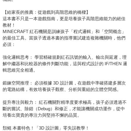
【給家長的推薦：從遊戲到高階思維的橋樑】
這本書不只是一本遊戲指南，更是培養孩子高階思維能力的絕佳
教材！
MINECRAFT 紅石機關是訓練孩子「程式邏輯」和「空間概念」
的最佳工具。當孩子透過本書的指導嘗試建造複雜機關時，他們
必須：
強化邏輯思考： 學習精確規劃紅石訊號的輸入、輸出與延遲，理
解中繼器和比較器的條件判斷功能，這與程式設計的 IF/THEN 邏
輯思維完全相通。
鍛鍊空間推理： 必須根據 3D 設計圖，在遊戲中準確搭建多層次
的電路結構，有效培養孩子觀察、分析與重組的立體空間感。
提升專注與毅力： 紅石機關對精準度要求極高，孩子必須透過不
斷的嘗試、除錯（Debug）和修正，才能讓機關成功運作，從中
培養出寶貴的專注力與堅持不懈的品質。
頽鳐 本書特色！「3D 設計圖」零失誤教學！