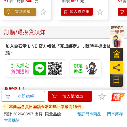
500
990
51
折
特價
元
特價
元
59
折
克敏
Pik
貨到通知
加入購物車
易
訂購/退換貨須知
加入金石堂 LINE 官方帳號『完成綁定』，隨時掌握出貨動
會
態：
員
日
提醒您！！
金石堂及銀行均不會請您操作ATM! 如接獲電話要求您前往
立即結帳
加入購物車
ATM提款機，請不要聽從指示，以免受騙上當！
※ 本商品會員日滿額金幣加碼回饋最高15倍
退換貨須知：
預計 2026/08/07 出貨
限量品餘：1
預訂門市商品
門市庫存
大量採購
**提醒您，鑑賞期不等於試用期，退回商品須為全新狀態**