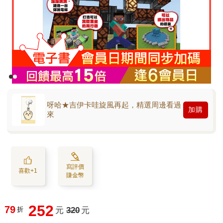
呀哈★吉伊卡哇旋風再起，精選周邊看過
加購
來
寫評價
喜歡+1
賺金幣
252
79
折
元
320
元