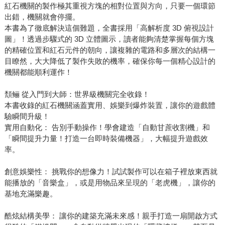
紅石機關的製作極其重視方塊的相對位置與方向，只要一個環節
出錯，機關就會停擺。
本書為了徹底解決這個難題，全書採用「高解析度 3D 俯視設計
圖」！透過步驟式的 3D 立體圖示，讀者能夠清楚掌握每個方塊
的精確位置和紅石元件的朝向，讓複雜的電路和多層次的結構一
目瞭然，大大降低了製作失敗的機率，確保你每一個精心設計的
機關都能順利運作！
頽鲡 從入門到大師：世界級機關完全收錄！
本書收錄的紅石機關涵蓋實用、娛樂到爆炸裝置，讓你的遊戲體
驗瞬間升級！
實用自動化： 告別手動操作！學會建造「自動甘蔗收割機」和
「瞬間提升力量！打造一台即時裝備機器」，大幅提升遊戲效
率。
創意娛樂性： 挑戰你的想像力！試試製作可以在箱子裡放東西就
能播放的「音樂盒」，或是用物品來呈現的「老虎機」，讓你的
基地充滿樂趣。
酷炫結構美學： 讓你的建築充滿未來感！親手打造一扇開啟方式