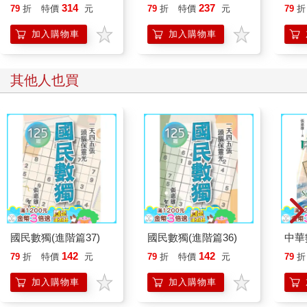
開大腦的行動開關，懶
314
237
79
折
特價
元
79
折
特價
元
79
折
人也能變身「行動派」
的37個科學方法
加入購物車
加入購物車
其他人也買
國民數獨(進階篇37)
國民數獨(進階篇36)
中華
142
142
79
折
特價
元
79
折
特價
元
79
折
加入購物車
加入購物車