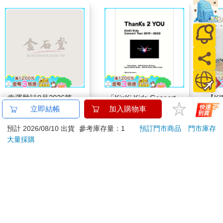
幸運雜誌8月2026第
「KinKi Kids Concert
【KI
195期
Tour 2019－2020
列-
立即結帳
加入購物車
ThanKs 2 YOU」Blu
平煎
171
2902
特價
元
特價
元
56
折
180
預計 2026/08/10 出貨
參考庫存量：1
預訂門市商品
門市庫存
－ray初回盤
大量採購
加入購物車
加入購物車
訂購/退換貨須知
加入金石堂 LINE 官方帳號『完成綁定』，隨時掌握出貨動
態：