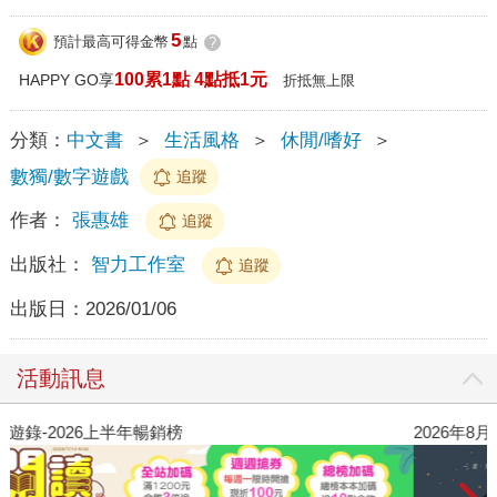
5
預計最高可得金幣
點
?
100累1點 4點抵1元
HAPPY GO享
折抵無上限
分類：
中文書
＞
生活風格
＞
休閒/嗜好
＞
數獨/數字遊戲
追蹤
作者：
張惠雄
追蹤
出版社：
智力工作室
追蹤
出版日：
2026/01/06
活動訊息
閱讀漫遊錄-2026上半年暢銷榜
2