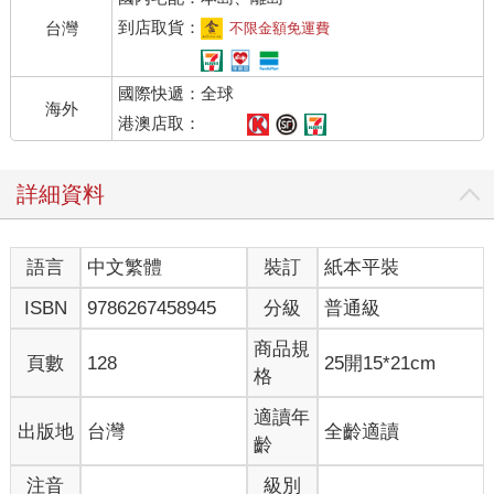
到店取貨：
台灣
不限金額免運費
國際快遞：全球
海外
港澳店取：
詳細資料
語言
中文繁體
裝訂
紙本平裝
ISBN
9786267458945
分級
普通級
商品規
頁數
128
25開15*21cm
格
適讀年
出版地
台灣
全齡適讀
齡
注音
級別