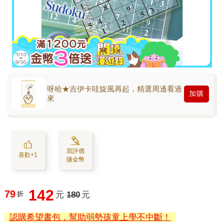
呀哈★吉伊卡哇旋風再起，精選周邊看過
加購
來
寫評價
喜歡+1
賺金幣
142
79
折
元
180
元
認購希望書包，幫助弱勢孩童上學不中斷！