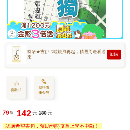
呀哈★吉伊卡哇旋風再起，精選周邊看過
加購
來
寫評價
喜歡+1
賺金幣
142
79
折
元
180
元
認購希望書包，幫助弱勢孩童上學不中斷！