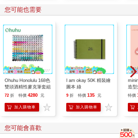
您可能也需要
Ohuhu Honolulu 168色
I am okay 50K 精裝繪
mini
雙頭酒精性麥克筆套組
圖本 綠
造型悠
託代
4280
135
72
折
特價
元
9
折
特價
元
特價
加入購物車
加入購物車
您可能會喜歡