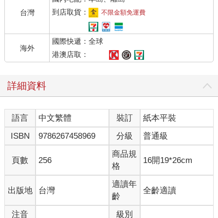
到店取貨：
台灣
不限金額免運費
國際快遞：全球
海外
港澳店取：
詳細資料
語言
中文繁體
裝訂
紙本平裝
ISBN
9786267458969
分級
普通級
商品規
頁數
256
16開19*26cm
格
適讀年
出版地
台灣
全齡適讀
齡
注音
級別