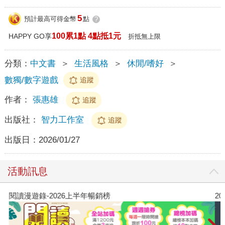
5
預計最高可得金幣
點
?
100累1點 4點抵1元
HAPPY GO享
折抵無上限
分類：
中文書
＞
生活風格
＞
休閒/嗜好
＞
數獨/數字遊戲
追蹤
作者：
張惠雄
追蹤
出版社：
智力工作室
追蹤
出版日：
2026/01/27
活動訊息
閱讀漫遊錄-2026上半年暢銷榜
2