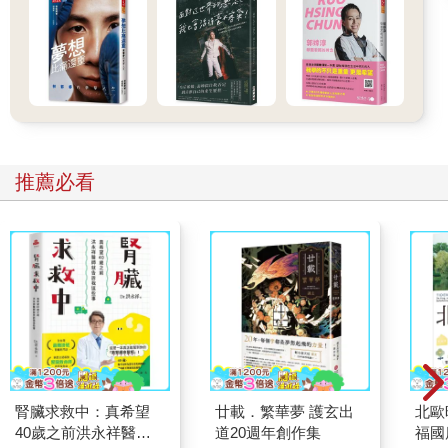
推薦必看
腎臟求救中：真希望
廿載．繁華夢 護玄出
北歐
40歲之前洪永祥醫師
道20週年創作集
福國