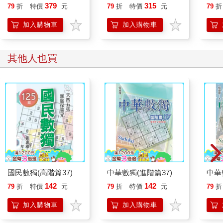
就告訴我這些事
379
315
79
折
特價
元
79
折
特價
元
79
折
加入購物車
加入購物車
其他人也買
國民數獨(高階篇37)
中華數獨(進階篇37)
中華
142
142
79
折
特價
元
79
折
特價
元
79
折
加入購物車
加入購物車