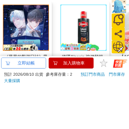
《星星的觀測日誌》男
德國Alpecin-強健髮根
【A
嘉賓小卡組
控油無矽靈咖啡因洗髮
AiB
立即結帳
加入購物車
凝露375ml/瓶-C1強健
盒專
70
1169
特價
元
73
折
特價
元
特價
預計 2026/08/10 出貨
參考庫存量：2
預訂門市商品
門市庫存
髮根(護髮洗髮精/男士
（一
調理頭皮洗髮液/0矽靈
大量採購
預購限定
加入購物車
滋潤洗頭髮水/一般髮
質適用)
訂購/退換貨須知
加入金石堂 LINE 官方帳號『完成綁定』，隨時掌握出貨動
態：