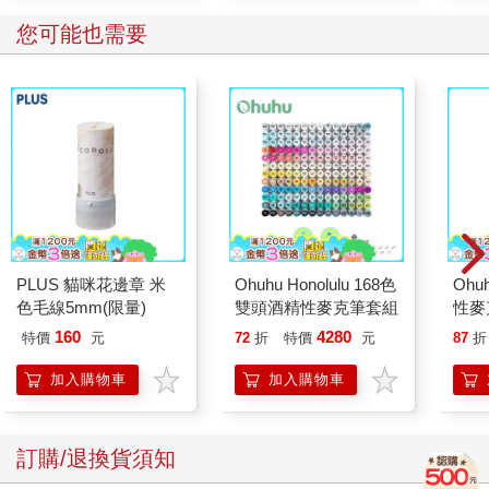
您可能也需要
PLUS 貓咪花邊章 米
Ohuhu Honolulu 168色
Ohu
色毛線5mm(限量)
雙頭酒精性麥克筆套組
性麥
160
4280
特價
元
72
折
特價
元
87
折
加入購物車
加入購物車
訂購/退換貨須知