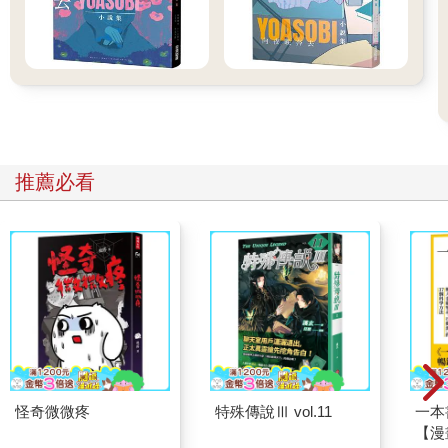
推薦必看
怪奇微微疼
特殊傳說Ⅲ vol.11
一本
【漫