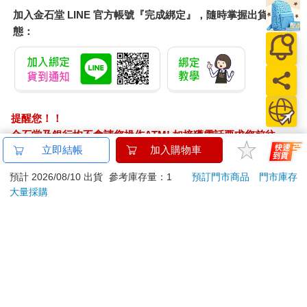
加入金石堂 LINE 官方帳號『完成綁定』，隨時掌握出貨動
態：
提醒您！！
金石堂及銀行均不會請您操作ATM! 如接獲電話要求您前往
立即結帳
加入購物車
ATM提款機，請不要聽從指示，以免受騙上當！
預計 2026/08/10 出貨
參考庫存量：1
預訂門市商品
門市庫存
退換貨須知：
大量採購
**提醒您，鑑賞期不等於試用期，退回商品須為全新狀態**
依據「消費者保護法」第19條及行政院消費者保護處公告之
「通訊交易解除權合理例外情事適用準則」，以下商品購買
後，除商品本身有瑕疵外，將不提供7天的猶豫期：
易於腐敗、保存期限較短或解約時即將逾期。（如：生
鮮食品）
依消費者要求所為之客製化給付。（客製化商品）