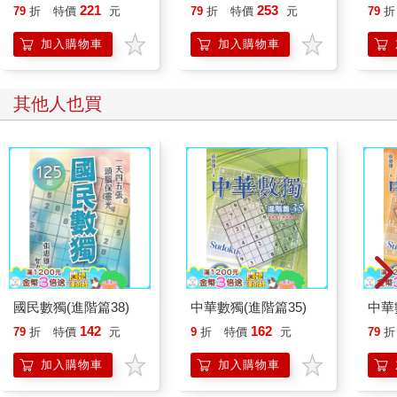
行動
221
253
79
折
特價
元
79
折
特價
元
79
折
開關
「行
加入購物車
加入購物車
學方
其他人也買
國民數獨(進階篇38)
中華數獨(進階篇35)
中華
142
162
79
折
特價
元
9
折
特價
元
79
折
加入購物車
加入購物車