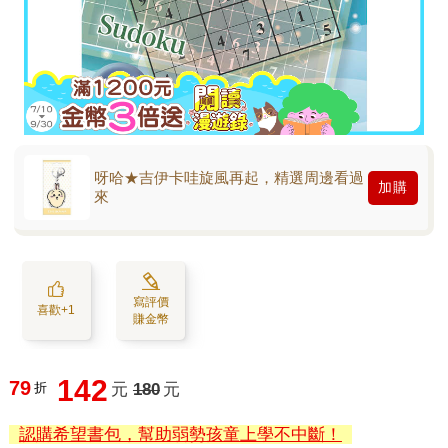
呀哈★吉伊卡哇旋風再起，精選周邊看過
加購
來
寫評價
喜歡+1
賺金幣
142
79
折
元
180
元
認購希望書包，幫助弱勢孩童上學不中斷！