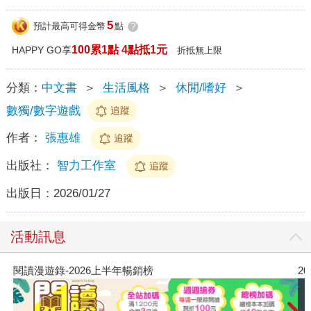
5
預計最高可得金幣
點
?
100累1點 4點抵1元
HAPPY GO享
折抵無上限
分類：
中文書
＞
生活風格
＞
休閒/嗜好
＞
數獨/數字遊戲
追蹤
作者：
張惠雄
追蹤
出版社：
智力工作室
追蹤
出版日：
2026/01/27
活動訊息
2026年8月金石堂強力推薦