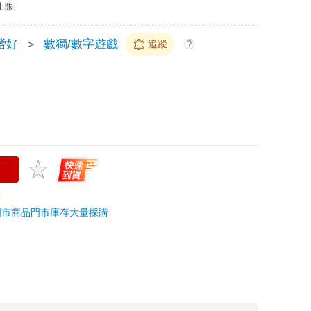
上限
嗜好
＞
數獨/數字遊戲
追蹤
?
門市商品
門市庫存
大量採購