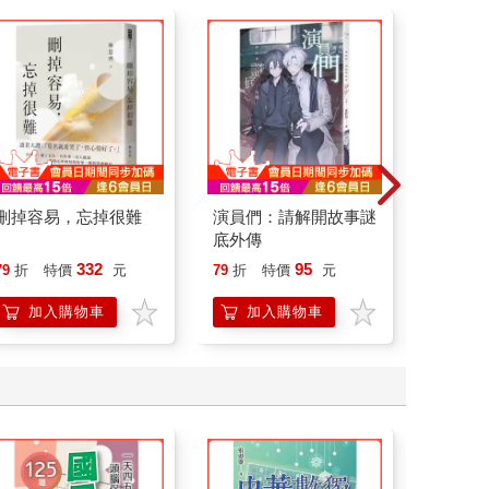
刪掉容易，忘掉很難
演員們：請解開故事謎
特殊傳說Ⅲ
底外傳
332
95
79
折
特價
元
79
折
特價
元
79
折
加入購物車
加入購物車
加