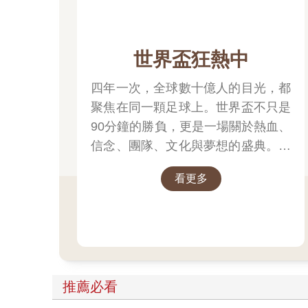
世界盃狂熱中
四年一次，全球數十億人的目光，都
聚焦在同一顆足球上。世界盃不只是
90分鐘的勝負，更是一場關於熱血、
信念、團隊、文化與夢想的盛典。每
一次精彩進球，都凝聚無數汗水；每
看更多
一支國家隊背後，都有屬於自己的故
事。 不論你是資深球迷，還是因世
界盃開始愛上足球，都能在這裡找到
屬於你的熱血時刻。把世界帶回家，
讓閱讀與足球，一起點燃今夏最精彩
的每一天。
推薦必看