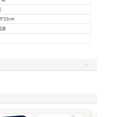
級
5*21cm
適讀