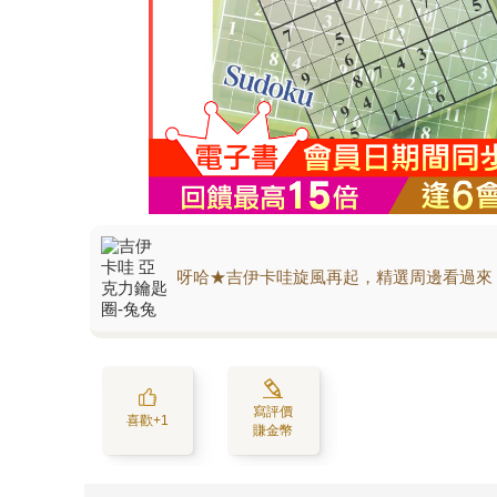
呀哈★吉伊卡哇旋風再起，精選周邊看過來
寫評價
喜歡+1
賺金幣