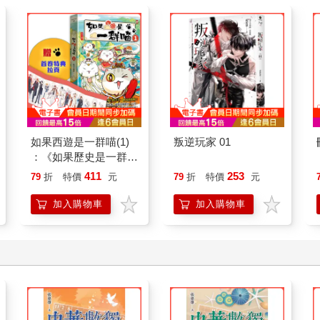
如果西遊是一群喵(1)
叛逆玩家 01
：《如果歷史是一群
喵》作者最新力作，附
411
253
79
折
特價
元
79
折
特價
元
【首卷特典】拉頁
加入購物車
加入購物車