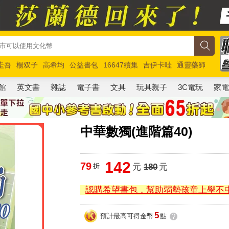
圭吾
楊双子
高希均
公益書包
16647續集
吉伊卡哇
通靈藥師
路邊攤新作
馬斯克
玩具總動員5
超慢跑
館
英文書
雜誌
電子書
文具
玩具親子
3C電玩
家
中華數獨(進階篇40)
142
79
折
元
180
元
認購希望書包，幫助弱勢孩童上學不
5
預計最高可得金幣
點
?