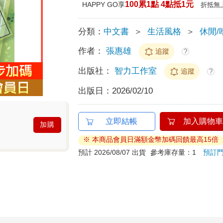
100累1點 4點抵1元
HAPPY GO享
折抵無
分類：
中文書
＞
生活風格
＞
休閒/
作者：
張惠雄
追蹤
?
出版社：
智力工作室
追蹤
?
出版日：
2026/02/10
立即結帳
加入購物車
加購
※ 本商品會員日滿額金幣加碼回饋最高15倍
預計 2026/08/07 出貨
參考庫存量：1
預訂