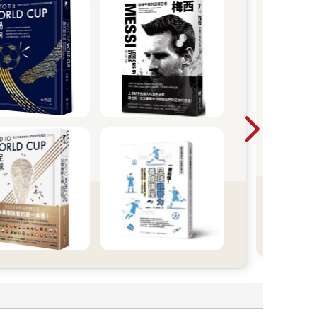
燈
在
那
想
穿
己