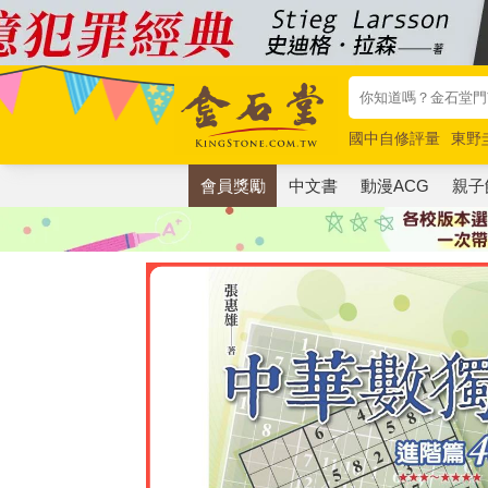
國中自修評量
東野
唯紅花綻放
奧德賽
會員獎勵
中文書
動漫ACG
親子