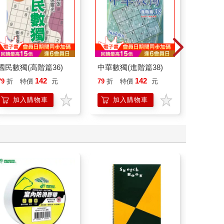
國民數獨(高階篇36)
中華數獨(進階篇38)
國民數獨
142
142
79
折
特價
元
79
折
特價
元
79
折
加入購物車
加入購物車
加