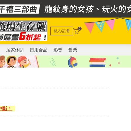
0
登入/註冊
電
居家休閒
日用食品
影音
售票
中斷！