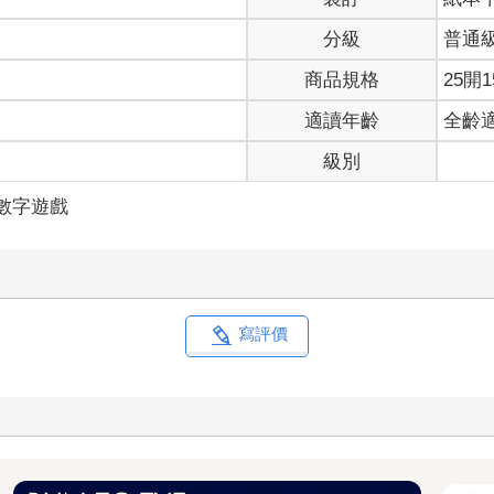
分級
普通
商品規格
25開1
適讀年齡
全齡
級別
/數字遊戲
寫評價