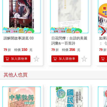
請解開故事謎底 03
日花閃爍：台語的美麗
如果
詞彙&一百首詩
：《
喵》
150
356
79
折
特價
元
79
折
特價
元
79
折
【首
加入購物車
加入購物車
其他人也買