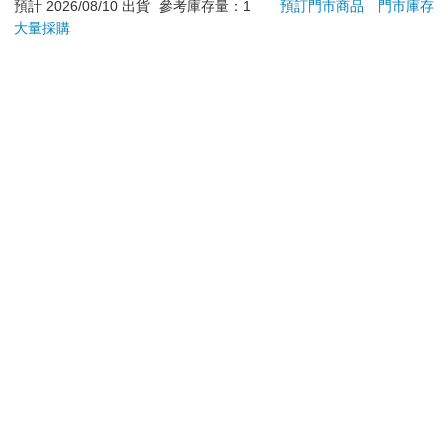
預計 2026/08/10 出貨
參考庫存量：1
預訂門市商品
門市庫存
Kitty 庫洛米 布丁狗 酷
髮根
企鵝
調理
大量採購
加入購物車
加入購物車
滋潤
質適
訂購/退換貨須知
加入金石堂 LINE 官方帳號『完成綁定』，隨時掌握出貨動
態：
提醒您！！
金石堂及銀行均不會請您操作ATM! 如接獲電話要求您前往
ATM提款機，請不要聽從指示，以免受騙上當！
退換貨須知：
**提醒您，鑑賞期不等於試用期，退回商品須為全新狀態**
依據「消費者保護法」第19條及行政院消費者保護處公告之