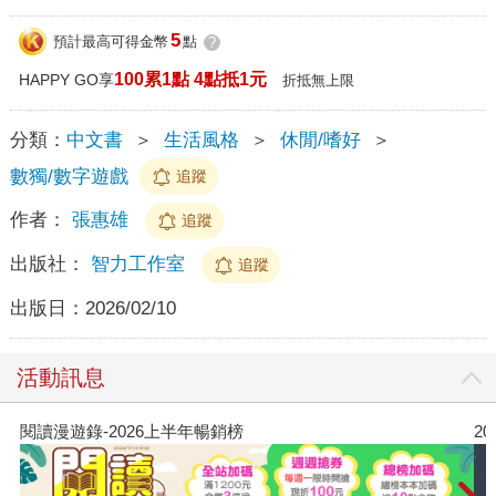
5
預計最高可得金幣
點
?
100累1點 4點抵1元
HAPPY GO享
折抵無上限
分類：
中文書
＞
生活風格
＞
休閒/嗜好
＞
數獨/數字遊戲
追蹤
作者：
張惠雄
追蹤
出版社：
智力工作室
追蹤
出版日：
2026/02/10
活動訊息
閱讀漫遊錄-2026上半年暢銷榜
2