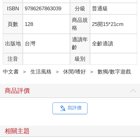
ISBN
9786267863039
分級
普通級
商品規
頁數
128
25開15*21cm
格
適讀年
出版地
台灣
全齡適讀
齡
注音
級別
中文書
＞
生活風格
＞
休閒/嗜好
＞
數獨/數字遊戲
商品評價
寫評價
相關主題