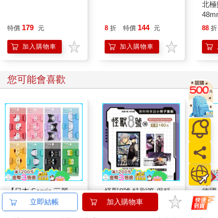
北極
48
179
144
特價
元
8
折
特價
元
88
折
加入購物車
加入購物車
您可能會喜歡
【日本 Sanrio 三麗
怪獸8號 特別篇 保科
德國A
鷗】 造型長尾夾3入組
特休日小冊子套組[限
控油
立即結帳
加入購物車
(8款可選) 凱蒂貓 Hello
加購]
凝露3
399
180
69
折
特價
元
特價
元
73
折