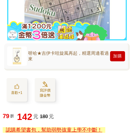
呀哈★吉伊卡哇旋風再起，精選周邊看過
加購
來
寫評價
喜歡+1
賺金幣
142
79
折
元
180
元
認購希望書包，幫助弱勢孩童上學不中斷！