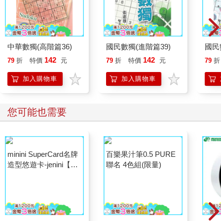
中華數獨(高階篇36)
國民數獨(進階篇39)
國民
142
142
79
折
特價
元
79
折
特價
元
79
折
加入購物車
加入購物車
您可能也需要
minini SuperCard名牌
百樂果汁筆0.5 PURE
造型悠遊卡-jenini【受
聯名 4色組(限量)
託代銷】