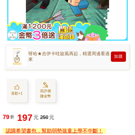
呀哈★吉伊卡哇旋風再起，精選周邊看過
加購
來
寫評價
喜歡+1
賺金幣
197
79
折
元
250
元
認購希望書包，幫助弱勢孩童上學不中斷！