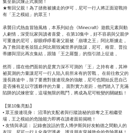
集全新試煉正式展開！
★奪回父親！為了拯救被擄走的伊可，尼可一行人將正面迎戰持
有「王之模組」的眾王！
承襲日式熱血冒險風格，本系列結合《Minecraft》遊戲元素與動
人劇情，深受玩家與讀者喜愛 。在第10集中，好不容易與父親伊
可重逢的尼可，卻眼睜睜看著父親被「崩壞之王」阿比斯擄走 。
為了救回老爸並阻止阿比斯毀滅世界的陰謀，尼可、格雷、普拉
蒂娜與涅比再次集結，跟隨「王之羅盤」的指引踏上征途 。
然而，擋在他們面前的是實力深不可測的「王」之持有者，其神
祕莫測的力量讓尼可一行人陷入前所未有的苦戰 。在前往救父的
漫長路途中，除了要應對接連現身的強敵，尼可也開始反思自己
是否擁有足以守護夥伴的力量 。面對實力差距，他們踏入了充滿
陷阱的試煉密室，這場無限的戰鬥，將成為尼可蛻變的關鍵點！
【第10集亮點】
• 眾王接連現身： 沼澤的支配者與行蹤詭秘的掠奪之王相繼登
場，王之模組的危險能力即將在讀者面前揭曉！
• 友情與承諾： 記錄會說話的雪人博伊斯與好友帕德之間動人的
友誼，尼可一行人化身守護者，護送朋友穿越致命的危險叢林！