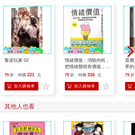
叛逆玩家 02
情緒價值：消除內耗，
底層
把情緒變得有價值，跟
界的
誰都能自在相處
221
316
79
折
特價
元
79
折
特價
元
79
折
加入購物車
加入購物車
其他人也買