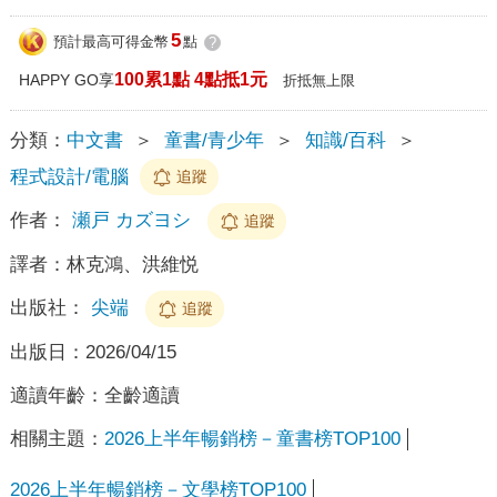
5
預計最高可得金幣
點
?
100累1點 4點抵1元
HAPPY GO享
折抵無上限
分類：
中文書
＞
童書/青少年
＞
知識/百科
＞
程式設計/電腦
追蹤
作者：
瀬戸 カズヨシ
追蹤
譯者：
林克鴻、洪維悦
出版社：
尖端
追蹤
出版日：
2026/04/15
適讀年齡：
全齡適讀
相關主題：
2026上半年暢銷榜－童書榜TOP100
2026上半年暢銷榜－文學榜TOP100