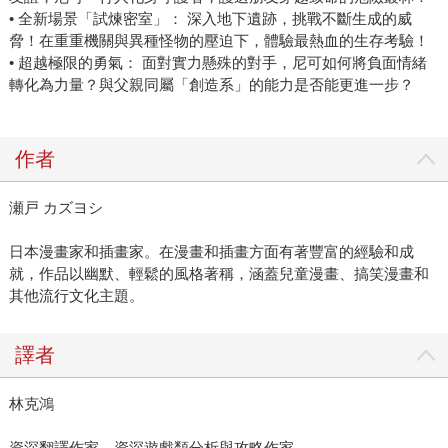
• 全新場景「試煉密室」： 深入地下遺跡，挑戰不斷生成的威
脅！在重重機關與異種怪物的壓迫下，體驗最熱血的生存考驗！
• 超越極限的勇氣： 面對實力懸殊的對手，尼可如何將負面情緒
轉化為力量？與父親同屬「創造系」的能力是否能更進一步？
作者
瀬戸 カズヨシ
日本漫畫家和插畫家。在漫畫和插畫方面有著豐富的經驗和成
就，作品以幽默、輕鬆的風格著稱，涵蓋兒童漫畫、搞笑漫畫和
其他流行文化主題。
譯者
林克鴻
資深翻譯作家、資深遊戲類分析與攻略作家。