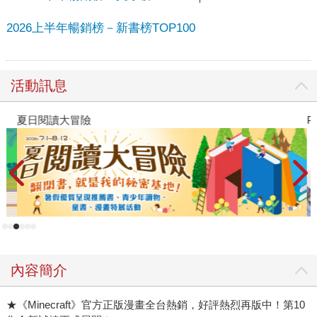
2026上半年暢銷榜－新書榜TOP100
活動訊息
夏日閱讀大冒險
P
內容簡介
★《Minecraft》官方正版漫畫全台熱銷，好評熱烈再版中！第10