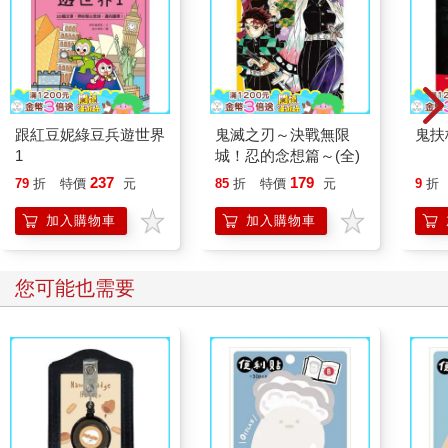
Minecraft漫畫~探索世
北歐時間：世界第一幸
Min
界的盡頭~ 3
福國度教會我的事
界的
197
314
79
折
特價
元
79
折
特價
元
79
折
加入購物車
加入購物車
其他人也看