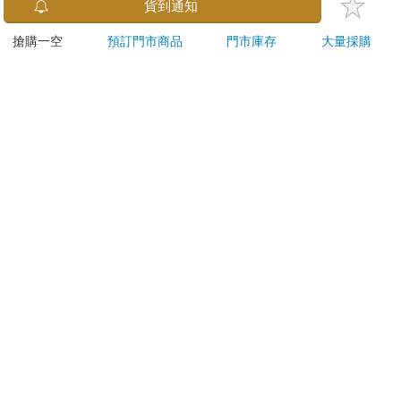
小呸角-直式易拉扣證
小呸角-造型便利貼(蚵
小呸
貨到通知
件組(黑色)
仔君)
奶蛋
搶購一空
預訂門市商品
門市庫存
大量採購
59
30
59
折
特價
元
86
折
特價
元
86
折
加入購物車
加入購物車
您可能會喜歡
蝦米與毛孩_平面防護
ERGOLINK 人因科技
【he
口罩（2入）
SW210 2.01吋5ATM游
換電
泳心率血氧藍牙通話腕
35
1090
特價
元
特價
元
特價
1990