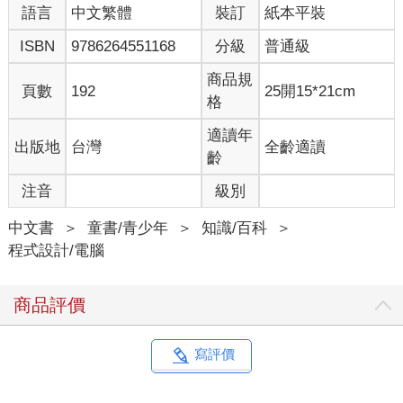
語言
中文繁體
裝訂
紙本平裝
ISBN
9786264551168
分級
普通級
商品規
頁數
192
25開15*21cm
格
適讀年
出版地
台灣
全齡適讀
齡
注音
級別
中文書
＞
童書/青少年
＞
知識/百科
＞
程式設計/電腦
商品評價
寫評價