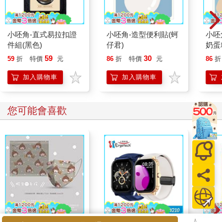
跟紅豆妮綠豆兵遊世界
鬼滅之刃～決戰無限
鬼扶
1
城！忍的念想篇～(全)
237
179
79
折
特價
元
85
折
特價
元
9
折
加入購物車
加入購物車
您可能也需要