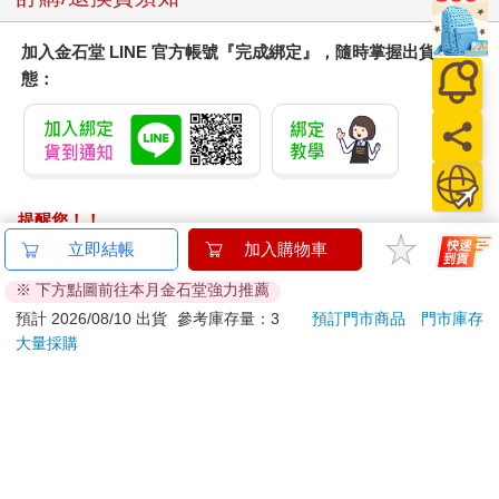
加入金石堂 LINE 官方帳號『完成綁定』，隨時掌握出貨動
態：
提醒您！！
金石堂及銀行均不會請您操作ATM! 如接獲電話要求您前往
ATM提款機，請不要聽從指示，以免受騙上當！
退換貨須知：
**提醒您，鑑賞期不等於試用期，退回商品須為全新狀態**
依據「消費者保護法」第19條及行政院消費者保護處公告之
「通訊交易解除權合理例外情事適用準則」，以下商品購買
後，除商品本身有瑕疵外，將不提供7天的猶豫期：
易於腐敗、保存期限較短或解約時即將逾期。（如：生
鮮食品）