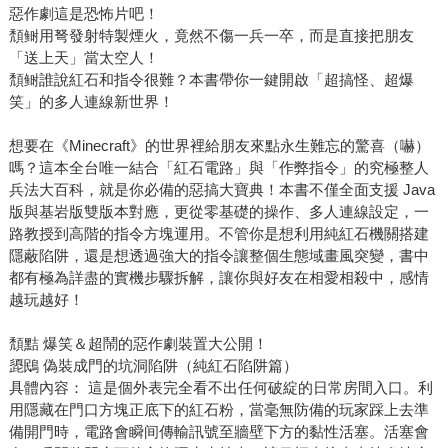
惡作劇這是恐怖片吧！
頽鲥用弩發射特製煙火，竟然不傷一兵一卒，而是直接把朋友
「送上天」當太空人！
頽鲥誰說紅石和指令很難？本書帶你一鍵開啟「超搞怪、超爆
笑」的多人連線新世界！
想要在《Minecraft》的世界裡給朋友來點永生難忘的驚喜（嚇）
嗎？這本全台唯一結合「紅石電路」與「作弊指令」的究極整人
兵法大百科，就是你必備的惡搞大寶典！本書不僅全面支援 Java
版與基岩版雙版本對應，更從零基礎的操作、多人連線設定，一
路教授到高階的指令方塊運用。不管你是想利用純紅石機關搭建
隱蔽陷阱，還是想透過強大的指令讓整個生態域畫風突變，書中
都有極為詳盡的實機步驟拆解，讓你與好友在相愛相殺中，感情
越玩越好！
頽黠️ 爆笑＆超鬧的惡作劇裝置大公開！
頾鴖 偽裝成門的坑洞陷阱（純紅石陷阱篇）
具體內容： 這是個外表完全看不出任何破綻的日常房間入口。利
用隱藏在門口方塊正底下的紅石粉，當毫無防備的玩家踩上去準
備開門時，電路會瞬间傳輸訊號至牆壁下方的黏性活塞。活塞會