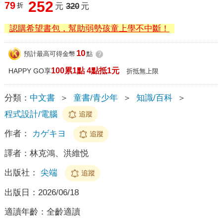
252
79
折
元
320
元
認購希望書包，幫助弱勢孩童上學不中斷！
10
預計最高可得金幣
點
?
100累1點 4點抵1元
HAPPY GO享
折抵無上限
分類：
中文書
＞
童書/青少年
＞
知識/百科
＞
程式設計/電腦
追蹤
作者：
カゲキヨ
追蹤
譯者：
林克鴻、洪維悦
出版社：
尖端
追蹤
出版日：
2026/06/18
適讀年齡：
全齡適讀