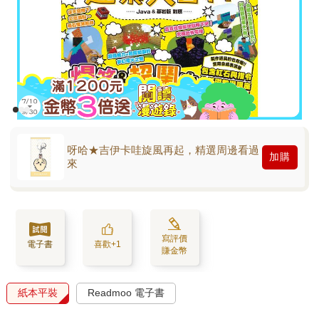
呀哈★吉伊卡哇旋風再起，精選周邊看過
加購
來
寫評價
電子書
喜歡+1
賺金幣
紙本平裝
Readmoo 電子書