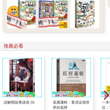
推薦必看
請解開故事謎底 03
底層邏輯：看清這個世
一本
界的底牌
症：