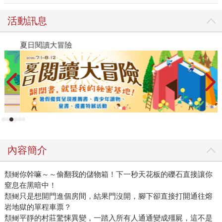
活動訊息
夏日閱讀大冒險
P
內容簡介
頽鲥你幹嘛～～偷翻我的儲物箱！下一秒天花板的礫石直接讓你
窒息在黑暗中！
頽鲥只是想開門進個房間，結果門沒開，腳下卻直接打開通往熔
岩地獄的單程車票？
頽鲥平靜的村莊驚悚異變，一踏入所有人通通變成殭屍，這不是