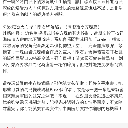
在一瞬間將門底下的方塊硬生生抽走，讓目標直接直直掉進地底
深處的熔岩池內！就算對方用最快的走路速度也逃不過，是非常
適合蓋在宅邸內的經典整人機關。
☄️ 毀滅從天而降！隕石墜落陷阱（高階指令方塊篇）
具體內容： 透過重複模式指令方塊的強力控制，當朋友按下按鈕
準備進入假的地下通道時，系統會瞬間對其附加「crater」標籤，
並將玩家的視角完全鎖定為強制仰望天空，且完全無法動彈。緊
接著，一塊由岩漿塊組合而成的巨大「隕石」會伴隨著震耳欲聾
的爆炸巨響自50格高空筆直砸向目標！雖然陨石會在撞擊前一刻
因引爆終界水晶而化為虛驚一場的碎屑，但絕對能把朋友嚇到瘋
掉。
還在玩普通的生存模式嗎？那你就太落伍啦！趕快入手本書，把
那些可愛的馬兒變成終極Boss伏守者，或是做一把一拿起來就會
招來殭屍軍團的詛咒之劍吧！不過……在對朋友發動這些不講武
德的強制飛天機關之前，記得先確認對方的友情堅固度，不然陷
阱蓋完，你可能就要在現實生活中面臨朋友跟你翻臉的危機囉！