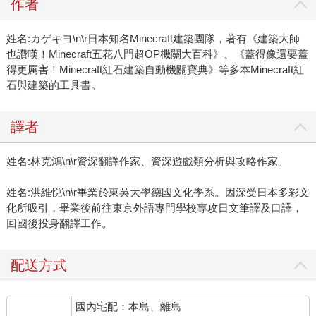
作者
姓名:カゲキヨ\n\r日本知名Minecraft建築團隊，著有《建築大師
也讚嘆！Minecraft五花八門超OP機關大百科》、《蓋得像還要蓋
得更厲害！Minecraft紅石建築自動機關寶典》等多本Minecraft紅
石與建築的工具書。
譯者
姓名:林克鴻\n\r資深翻譯作家、資深遊戲類分析與攻略作家。
姓名:洪維悦\n\r畢業於東吳大學德國文化學系。因深受日本多彩文
化所吸引，畢業後前往東京外語專門學校專攻日文筆譯及口譯，
回國後投身翻譯工作。
配送方式
國內宅配：本島、離島