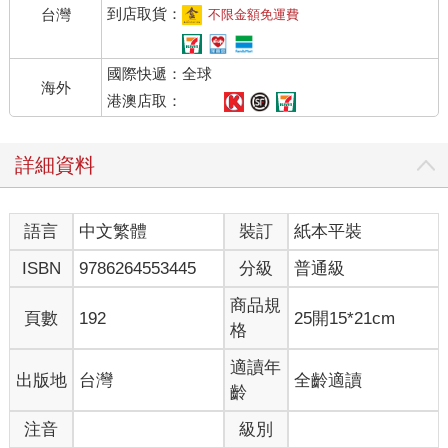
到店取貨：
台灣
不限金額免運費
國際快遞：全球
海外
港澳店取：
詳細資料
語言
中文繁體
裝訂
紙本平裝
ISBN
9786264553445
分級
普通級
商品規
頁數
192
25開15*21cm
格
適讀年
出版地
台灣
全齡適讀
齡
注音
級別