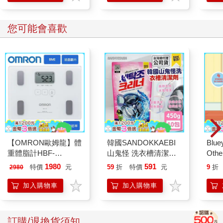
您可能會喜歡
【OMRON歐姆龍】體
韓國SANDOKKAEBI
Blue
重體脂計HBF-
山鬼怪 洗衣槽清潔劑
Other
212W+送原價2980元
450公克-10包組
Stori
1980
591
特價
元
59
折
特價
元
9
折
2980
電動切菜調理機
Hoor
221053
加入購物車
加入購物車
訂購/退換貨須知