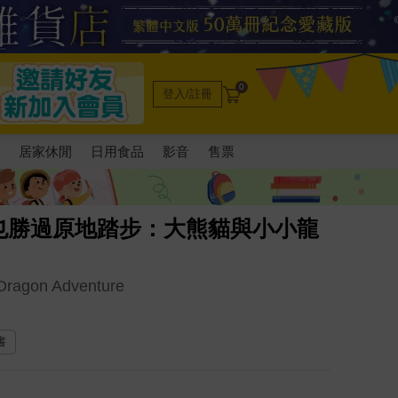
0
登入/註冊
電
居家休閒
日用食品
影音
售票
也勝過原地踏步：大熊貓與小小龍
 Dragon Adventure
書