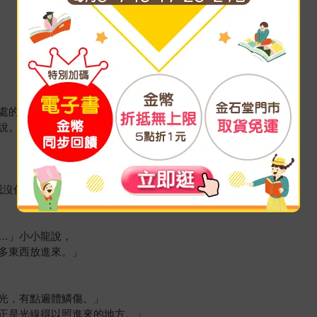
處的前因後果──
說。
我沒什麼好怕。」大熊貓說。
…」小小龍說，
多東西放進來。」
光，有點遍體鱗傷。」
正是光線得以照進來的地方。」