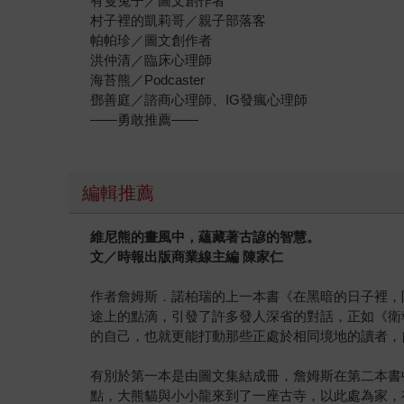
有隻兔子／圖文創作者
村子裡的凱莉哥／親子部落客
帕帕珍／圖文創作者
洪仲清／臨床心理師
海苔熊／Podcaster
鄧善庭／諮商心理師、IG發瘋心理師
——勇敢推薦——
編輯推薦
維尼熊的畫風中，蘊藏著古諺的智慧。
文／時報出版商業線主編 陳家仁
作者詹姆斯．諾柏瑞的上一本書《在黑暗的日子裡，
途上的點滴，引發了許多發人深省的對話，正如《衛
的自己，也就更能打動那些正處於相同境地的讀者，
有別於第一本是由圖文集結成冊，詹姆斯在第二本書
點，大熊貓與小小龍來到了一座古寺，以此處為家，