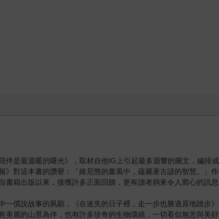
陪伴是最溫暖的曙光》，取材自他IG上引起最多迴響的圖文，編排
報》對這本書的讚譽：「維尼熊的畫風中，蘊藏著古諺的智慧。」作
自書籍出版以來，接獲許多正面回饋，更有讀者捎來令人窩心的訊息
中一償說故事的夙願，《在迷失的日子裡，走一步也勝過原地踏步》
有美麗的山景為伴，也有許多珍奇的生物環繞，一切看似無恙與美好