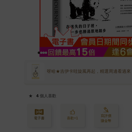
呀哈★吉伊卡哇旋風再起，精選周邊看過來
★
4
個人喜歡
寫評價
電子書
喜歡+1
賺金幣