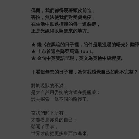
偶爾，我們都得硬著頭皮前進，
害怕，無法使我們對受傷免疫，
在生活中跌跌撞撞的每一道裂縫，
正是光線得以照進來的地方。
★
繼《在黑暗的日子裡，陪伴是最溫暖的曙光》翻譯
★
上市首週空降亞馬遜 Top 1。
★
金句中英雙語呈現，英文為英檢中級程度。
▏
看似無恙的日子裡，為何我感覺自己如此不完整？
對於現狀的不滿，
是大自然用委婉的方式在提醒著：
該去探索一條不同的路徑了。
當我們卸下所有，
才能看見赤裸的自己；
鬆開了手掌，
世界才能把更多東西放進來。