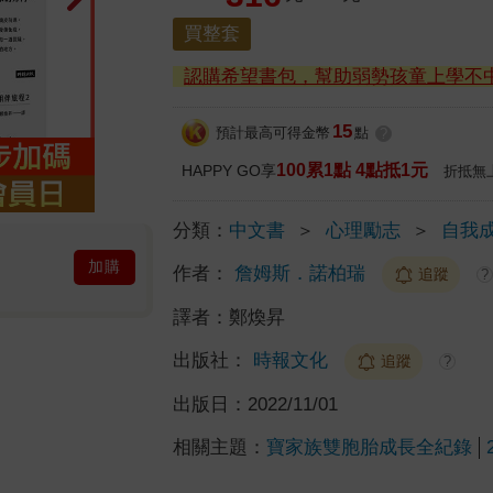
買整套
認購希望書包，幫助弱勢孩童上學不
15
預計最高可得金幣
點
?
100累1點 4點抵1元
HAPPY GO享
折抵無
分類：
中文書
＞
心理勵志
＞
自我
加購
作者：
詹姆斯．諾柏瑞
追蹤
?
譯者：
鄭煥昇
出版社：
時報文化
追蹤
?
出版日：
2022/11/01
相關主題：
寶家族雙胞胎成長全紀錄