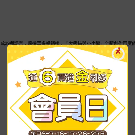
成29種語言，席捲眾多暢銷榜，「大熊貓與小小龍」全新創作再度