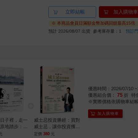
立即結帳
加入購物車
※ 本商品會員日滿額金幣加碼回饋最高15倍
預計 2026/08/07 出貨
參考庫存量：1
預訂
優惠時間：2026/07/10 ~2
優惠組合價：
75
折
特
※實際價格依購物車結
加入購物車
的日子裡，走一
威士忌投資勝經：買對
過原地踏步：大
威士忌，讓你投資獲利
小小龍的相伴旅
600%
元
定價
380
元