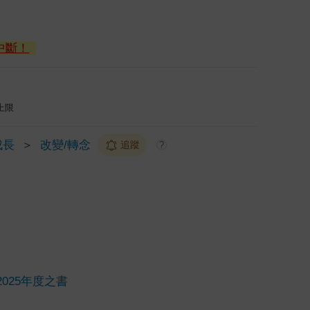
中斷！
上限
成長
＞
改變/轉念
追蹤
?
2025年度之書