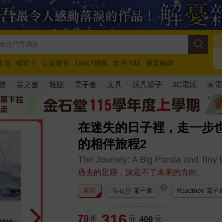
圭吾
楊双子
公益書包
16647續集
吉伊卡哇
通靈藥師
路邊攤新作
馬斯克
玩具總動員5
超慢跑
館
英文書
雜誌
電子書
文具
玩具親子
3C電玩
家
在迷失的日子裡，走一步
的相伴旅程2
The Journey: A Big Panda and Tiny
過去的足跡，決定不了未來的方向。
?
精裝
金石堂 電子書
Readmoo 電子
316
79
折
元
400
元