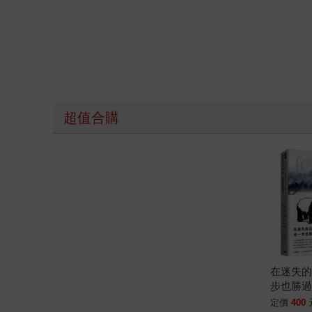
超值合購
在迷失
步也勝
熊貓與
定價
400