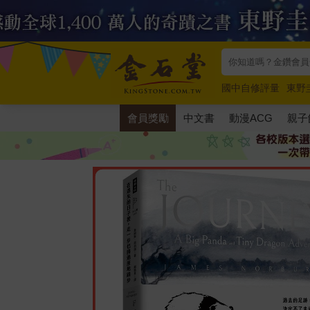
國中自修評量
東野
唯紅花綻放
奧德賽
會員獎勵
中文書
動漫ACG
親子