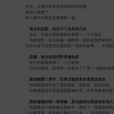
生活，永遠不會符合我們期待的樣貌，
當自己改變了，
映入眼中的風景也將煥然一新。
．過去的足跡，決定不了未來的方向
「過去，不會什麼影響都沒有吧？」小小龍說。
「你說得對，過去就像一個故事，講的是我們來到此
但你永遠可以從現在開始寫一個新的故事。」大熊貓
．恐懼，無法使我們對受傷免疫
「你不怕暴風雨嗎？」小小龍問。
「以前怕過吧，但我每一次都活了下來──經驗告訴
．當你鬆開了雙手，世界才能把更多東西放進來
「我有點難過失去了我的朋友、我的家、我的茶組…
「但我感覺自己愈是鬆開緊握的手，世界就愈會把更
．跌跌撞撞的每一道裂縫，是光線得以照進來的地方
「我感覺自己有點像這個杯子，歷經了一段難熬的時
小小龍說著，並把杯子舉向了月光，「但這些裂痕，