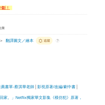
中斷！
上限
＞
翻譯圖文／繪本
追蹤
?
推薦書單-蔡淇華老師
影視原著/改編/劇中書
家。」Netflix獨家華文影集《模仿犯》原著，