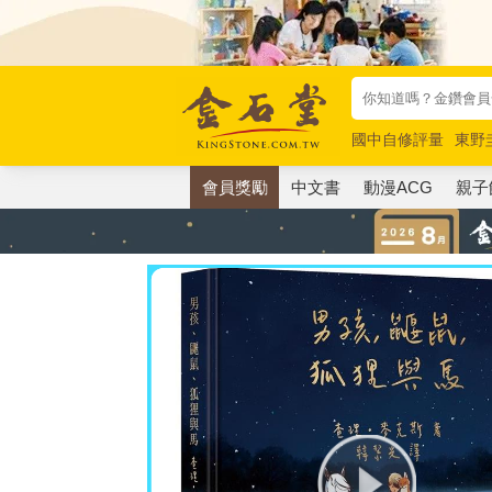
國中自修評量
東野
唯紅花綻放
奧德賽
會員獎勵
中文書
動漫ACG
親子