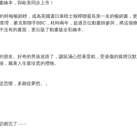
畫繪本，與歐美同步上市！
上紐約時報暢銷榜，成為英國週日泰晤士報蟬聯最長第一名的暢銷書，
者查理．麥克斯聯手BBC，耗時兩年，超過百位動畫師參與，將這個
中沒有的畫面，更出版了動畫版全彩繪本。
的朋友。好奇的男孩迷路了，鼴鼠滿心想著蛋糕，受過傷的狐狸沉默
險，藏著人生最珍貴的禮物。
從恐懼，多聽從夢想。」
切都完了⋯⋯