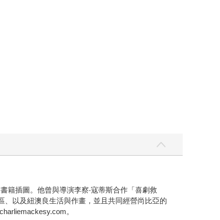
繪製書籍插圖。他曾與導演李察‧寇蒂斯合作「喜劇救
非洲南部地區、以及紐澳良生活與作畫，並且共同經營尚比亞的
emackesy.com。