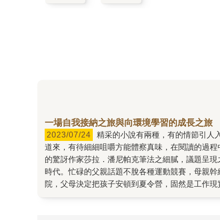
一場自我接納之旅與向環境學習的成長之旅
2023/07/24
精采的小說有兩種，有的情節引人入勝，高潮迭起，一卷在手，讀來一鼓作氣，我們期待著故事的結局，不管是否出人意表。有的則措辭溫婉，娓娓
道來，有待細細咀嚼方能體察真味，在閱讀的過程
的驚訝作家莎拉．潘尼帕克筆法之細膩，議題呈現
時代。忙碌的父親話題不脫各種運動競賽，母親幹
院，父母決定把孩子安頓到夏令營，固然是工作現
於行動力的女孩喬琳。兩位性情不同且活在主流價
部攝影機，記錄下他們改造環境的點點滴滴。稍微