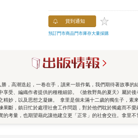
貨到通知
預訂門市商品
門市庫存
大量採購
中享受、編織作者提供的種種細節。《搶救野鳥的夏天》屬於後
之精妙，以及思想之凝鍊。 拿里是個未滿十二歲的獨生子，素
練果斷，鎮日忙於處理社會工作問題，對於他們耽於獨處而不愛
實的考量，也期望藉此讓他建立更「正常」的社會交往。拿里不
值之外的孩子很快就投契起來，他們建造「護城河」，堆肥種植
年長的艾希莉是腳踏實地的野鳥保護者，加入了拿里以俠義精神