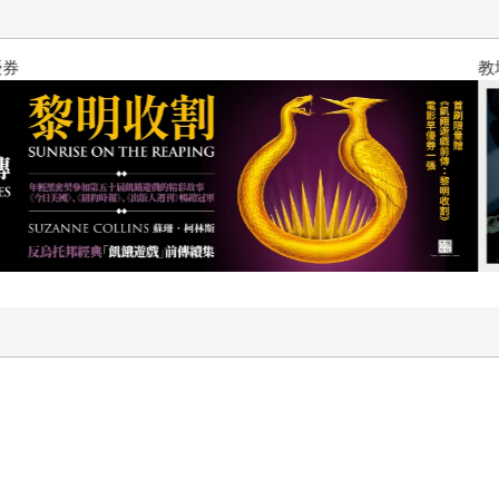
帥的都市更新計畫擱置下來。 作者經營的筆法是非常現代主義
場賣水果的太太、醫院的看護、酒吧的經理，這些角色構成了故
自我與團體的衝突。事實上，拿里並不覺得自己與他人格格不入
十字殺手【艾迪．弗林系列 前傳
itude）與孤單（loneliness）是截然不同的兩回事，後
困的媽媽，把不凡的兒子以常態的尺碼衡量，實在是莫大的反諷
學家的主張，孩童比大人更富於玄學思考。「萬物過去都是別的
望東西能神奇變成不同的樣子，而是變成他們能夠成為的樣子。
的《物性論》，但這番談話呼應了這部偉大哲學詩篇的要旨。舅舅與
「因為這作品必須拍出來，而你要負責操刀。」這是「為而不有
可能帶來事物的變化。 《搶救野鳥的夏天》是一部踩著優雅節