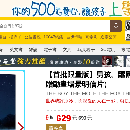
圭吾
楊双子
公益書包
16647續集
吉伊卡哇
高希均
通靈藥師
路邊攤新作
馬斯克
玩具總動員5
超慢跑
館
英文書
雜誌
電子書
文具
玩具親子
3C電玩
家
【首批限量版】男孩、鼴
贈動畫場景明信片）
THE BOY THE MOLE THE FOX THE
世界或許冰冷，與親愛的人在一起，就是
629
9
折
元
699
元
買整套