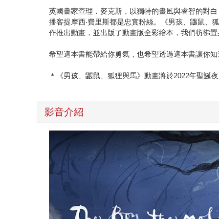
英國畫家查理．麥克斯，以獨特的畫風與睿智的對白
播客提摩西‧費里斯都是忠實粉絲。《男孩、鼴鼠、
作推出動畫，並出版了動畫版全彩繪本，我們彷彿置
希望這本書能帶給你勇氣，也希望透過這本書讓你知
＊《男孩、鼴鼠、狐狸與馬》動畫將於2022年聖誕夜於A
影音介紹