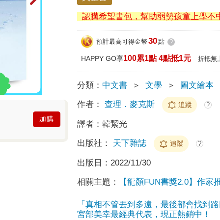
認購希望書包，幫助弱勢孩童上學不
30
預計最高可得金幣
點
?
100累1點 4點抵1元
HAPPY GO享
折抵無
分類：
中文書
＞
文學
＞
圖文繪本
作者：
查理．麥克斯
追蹤
?
加購
譯者：
韓絜光
出版社：
天下雜誌
追蹤
?
出版日：
2022/11/30
相關主題：
【龍顏FUN書獎2.0】作家
「真相不管丟到多遠，最後都會找到路回
宮部美幸最經典代表，現正熱銷中！