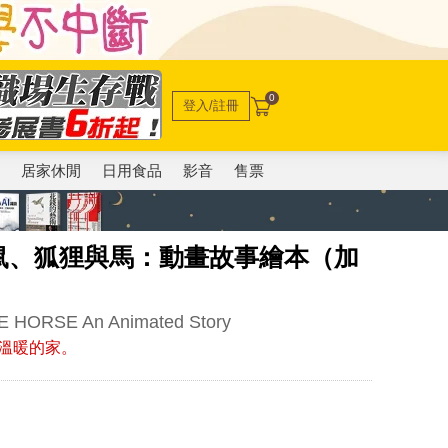
0
登入/註冊
電
居家休閒
日用食品
影音
售票
鼠、狐狸與馬：動畫故事繪本（加
 HORSE An Animated Story
溫暖的家。