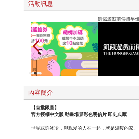
見了，無意間拍到的保育類動物，讓以商業利益掛
活動訊息
全由故事中的角色表現。故事穿插的人物有希臘市
困惑，這不僅是內心與外在是否一致的質疑，也是
教場電影版
令營，與外在世界的連結無疑才是真實的。獨處（sol
護兒子的父母顯然看不透這一層，善於為人排難解
才能感動，也才能跨時空想像。 或許正如某些哲
看，就能看到一樣東西的整個故事」、「我不是希
孩童們肯定沒讀過盧克萊修（Lucretius）
法預測他們會怎麼反應……」「不然是為什麼？」
觀的意願，但「知其不可為而為」，意志的作用卻
內容簡介
【首批限量】
官方授權中文版 動畫場景彩色明信片 即刻典藏
世界或許冰冷，與親愛的人在一起，就是溫暖的家。