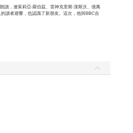
朗讀，連茱莉亞‧羅伯茲、雷神克里斯‧漢斯沃、億萬
的讀者迴響，也認識了新朋友。這次，他與BBC合