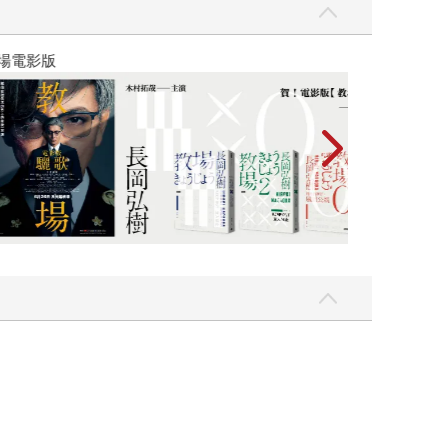
式的，擅長以細節、動作和簡單的對話推動情節，完
事的日常性。拿里經常陷入「裡面」／「外面」的
，只是在獨處時更感到自在。相較於照表操課的夏
】
世界上最透明的
者令人渴求加入群體，前者則提供了豐富的內在經驗。愛
。拿里的舅舅說他具有藝術家的氣質，情感細膩，
東西，未來也會成為別的東西。有時候如果你仔細
」萬物生生不息，不會消滅，但也不會回到原初。
拿里的對話，「你永遠不知道誰會看到你的作品，也無
」的生命哲學，的確，事物的生成不會配合人們主
奏譜出的作品，如果我們能細細聆聽……