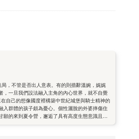
者，一旦我們設法融入主角的內心世界，就不自覺
來在自己的想像國度裡構築中世紀城堡與騎士精神的
融入群體的孩子頗為憂心。個性灑脫的外婆摔傷住
甘願的來到夏令營，邂逅了具有高度生態意識且富
木瓜樹。從小也被視為異類的藝術家舅舅，送他一
體現在生態整建的行列。他們的影片被環保團體看