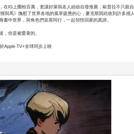
，在IG上圈粉百萬，更讓好萊塢名人紛紛自發推薦，歐普拉不只親自
狐狸與馬》撫慰了世界各地的孤單疲憊的心，麥克斯因此收到許多感人
身書中世界，與角色們並肩同行，一起領悟回家的真諦。
道，你是被愛著的。
pple TV+全球同步上映