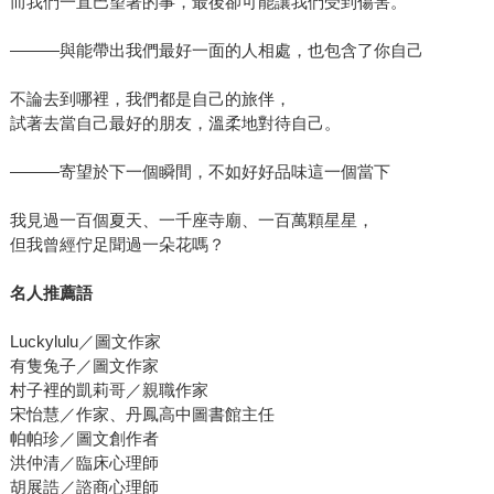
而我們一直巴望著的事，最後卻可能讓我們受到傷害。
———與能帶出我們最好一面的人相處，也包含了你自己
不論去到哪裡，我們都是自己的旅伴，
試著去當自己最好的朋友，溫柔地對待自己。
———寄望於下一個瞬間，不如好好品味這一個當下
我見過一百個夏天、一千座寺廟、一百萬顆星星，
但我曾經佇足聞過一朵花嗎？
名人推薦語
Luckylulu／圖文作家
有隻兔子／圖文作家
村子裡的凱莉哥／親職作家
宋怡慧／作家、丹鳳高中圖書館主任
帕帕珍／圖文創作者
洪仲清／臨床心理師
胡展誥／諮商心理師