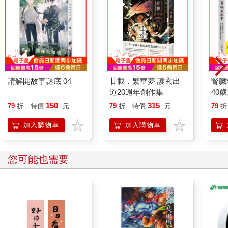
請解開故事謎底 04
廿載．繁華夢 護玄出
腎臟
道20週年創作集
40
就告
150
315
79
折
特價
元
79
折
特價
元
79
折
加入購物車
加入購物車
您可能也需要