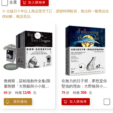
全選
加入購物車
※ 出版日十年以上商品需另下訂，調貨時間較長，無法與一般商品合
併結帳，敬請見諒。
詹姆斯．諾柏瑞創作全集(限
在無力的日子裡，夢想是你
量附贈「大熊貓與小小龍」
堅強的理由：大野狼與小邊
台灣獨家授權束口袋)
牧的追月旅程
1145
356
69
折
特價
元
79
折
特價
元
貨到通知
加入購物車