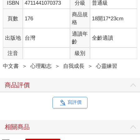
ISBN
4711441070373
分級
普通級
商品規
頁數
176
18開17*23cm
格
適讀年
出版地
台灣
全齡適讀
齡
注音
級別
中文書
＞
心理勵志
＞
自我成長
＞
心靈練習
商品評價
寫評價
相關商品