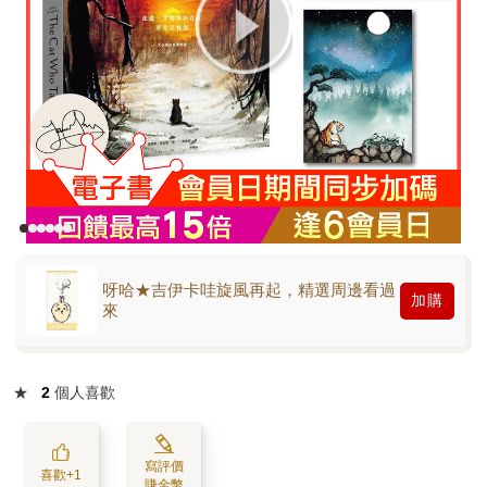
呀哈★吉伊卡哇旋風再起，精選周邊看過
加購
來
★
2
個人喜歡
寫評價
喜歡+1
賺金幣