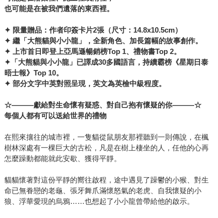
也可能是在被我們遺落的東西裡。
✦
限量贈品：作者印簽卡片2張（尺寸：14.8x10.5cm）
✦
繼「大熊貓與小小龍」，全新角色、加長篇幅的故事創作。
✦
上市首日即登上亞馬遜暢銷榜Top 1、禮物書Top 2。
✦
「大熊貓與小小龍」已譯成30多國語言，持續霸榜《星期日泰
晤士報》Top 10。
✦
部分文字中英對照呈現，英文為英檢中級程度。
☆———獻給對生命懷有疑惑、對自己抱有懷疑的你———☆
每個人都有可以送給世界的禮物
在熙來攘往的城市裡，一隻貓從鼠朋友那裡聽到一則傳說，在楓
樹林深處有一棵巨大的古松，凡是在樹上棲坐的人，任他的心再
怎麼躁動都能就此安歇、獲得平靜。
貓貓懷著對這份平靜的嚮往啟程，途中遇見了躁鬱的小猴、對生
命已無眷戀的老龜、張牙舞爪滿懷怒氣的老虎、自我懷疑的小
狼、浮華愛現的烏鴉……也想起了小小龍曾帶給他的啟示。