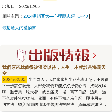
出版日：
2023/12/05
相關主題：
2024暢銷百大—心理勵志類TOP40
最想送人的禮物書
我們原來就值得被溫柔以待，人生，本就該是海闊天
空
2024/02/05
生而為人，我們常常對生命充滿困惑，不曉得
下一步該怎麼走。大部分我們都能好好抒發心情：找親友聊
聊、聽音樂、吃大餐，或是痛哭一場、寫下日記、追劇，過
不久就能恢復從前。然而，有時不知道為什麼，即使用盡一
切方法，墜入深淵的情緒依舊無法被解決，負面思維如浪潮
般一次次襲來，侵蝕著心靈，卻無法掙脫。 那種找不到人依