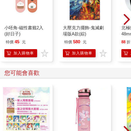
小呸角-磁性書籤2入
大壓克力擺飾-鬼滅劇
北極
(好日子)
場版A款(綜)
48
45
580
特價
元
特價
元
88
折
加入購物車
加入購物車
您可能會喜歡