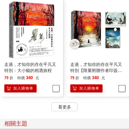
走過，才知你的存在平凡又
走過，才知你的存在平凡又
特別：大小貓的相遇旅程
特別【限量附贈作者印簽卡
片2張】：大小貓的相遇旅程
340
340
79
折
特價
元
79
折
特價
元
加入購物車
加入購物車
看更多
相關主題