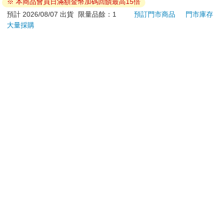
※ 本商品會員日滿額金幣加碼回饋最高15倍
退換貨須知：
預計 2026/08/07 出貨
限量品餘：1
預訂門市商品
門市庫存
大量採購
**提醒您，鑑賞期不等於試用期，退回商品須為全新狀態**
依據「消費者保護法」第19條及行政院消費者保護處公告之
「通訊交易解除權合理例外情事適用準則」，以下商品購買
後，除商品本身有瑕疵外，將不提供7天的猶豫期：
易於腐敗、保存期限較短或解約時即將逾期。（如：生
鮮食品）
依消費者要求所為之客製化給付。（客製化商品）
報紙、期刊或雜誌。（含MOOK、外文雜誌）
經消費者拆封之影音商品或電腦軟體。
非以有形媒介提供之數位內容或一經提供即為完成之線
上服務，經消費者事先同意始提供。（如：電子書、電
子雜誌、下載版軟體、虛擬商品…等）
已拆封之個人衛生用品。（如：內衣褲、刮鬍刀、除毛
刀…等）
若非上列種類商品，均享有到貨7天的猶豫期（含例假
日）。
辦理退換貨時，商品（組合商品恕無法接受單獨退貨）必須