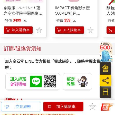
劇場版 Love Live！蓮
IMPACT 獨角獸水壺
麵包
之空女學院學園偶像俱
500ML#粉色
人與
樂部 Bloom Garden
IM00B11PK
平裝
3499
359
特價
元
特價
元
特價
Party蓮之空預售大套
組
加入購物車
加入購物車
訂購/退換貨須知
加入金石堂 LINE 官方帳號『完成綁定』，隨時掌握出貨動
會
態：
員
日
提醒您！！
金石堂及銀行均不會請您操作ATM! 如接獲電話要求您前往
立即結帳
加入購物車
ATM提款機，請不要聽從指示，以免受騙上當！