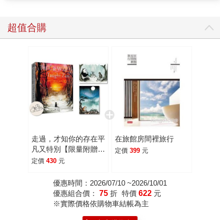
靠的孤獨感，作者瑪蒂達‧韓道都懂。她也走過創傷的死蔭幽
谷，但是現在的她已經復原，並寫下《人生原來可以海闊天
超值合購
空》，以她擅長的插畫和文字，撫慰著每個傷痕累累的靈
魂。 書裡忠實記錄了作者為心理健康奮戰的歷程：青少年時
期罹患躁鬱症、人生瞬間跌入谷底，一直到現在愈來愈積極
樂觀，還曾經在TEDx Talks發表演講，發揮正面影響力。除
此之外，書中也包含了現代人普遍的困擾：容貌焦慮、工作
壓力、社群恐慌症等等，提供了不一樣的視角，讓讀者重新
反思自己的日常生活，進而讓自己感覺更好。 鮮豔豐富的彩
色插圖也是本書一大亮點。藉由作者的圖畫和文字解說，讀
者可以更加認識自己的心理狀態，也能試著實踐作者提供的
走過，才知你的存在平
在旅館房間裡旅行
照護方法，像是「如何修復創傷」「如何成為自己的朋友」
凡又特別【限量附贈作
定價
399
元
「如何建立自我照顧的習慣」等等，相信能為讀者帶來煥然
者印簽卡片2張】：大
定價
430
元
一新的生活模式。 編這本書的時候，我不斷回想起自己的過
小貓的相遇旅程
往。曾經我也有過一段極度幽暗的低潮期，看不見未來的希
優惠時間：2026/07/10 ~2026/10/01
優惠組合價：
75
折
特價
622
元
望，被憂傷緊緊束縛。然而生命中不會永遠都是壞日子，當
※實際價格依購物車結帳為主
好日子忽然降臨、感受到幸福的那一刻便領悟到，對未來有
所期待，足以鼓舞人們重新爬起來。 《人生原來可以海闊天