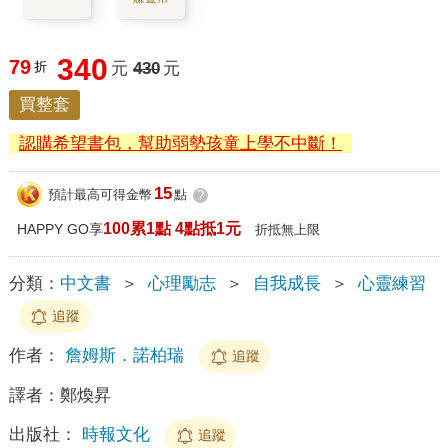
340
79
折
元
430
元
買整套
認購希望書包，幫助弱勢孩童上學不中斷！
15
預計最高可得金幣
點
?
100累1點 4點抵1元
HAPPY GO享
折抵無上限
分類：
中文書
＞
心理勵志
＞
自我成長
＞
心靈練習
追蹤
作者：
詹姆斯．諾柏瑞
追蹤
譯者：
鄭煥昇
出版社：
時報文化
追蹤