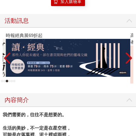
加入購物車
空》猶如一劑強心針，它讓我們意識到，只要是人都經歷過
傷痛。我們不可能無時無刻保持開朗，但只要了解自己的需
活動訊息
求、及時向他人發出求救訊號，世上還有許多人會和作者一
樣，牽住我們的手大步向前。 如果之後有人問我，有沒有這
時報經典展69折起
高
樣一本書，它能傾聽悲傷、溫柔接住我們肩負的所有傷痕、
者
提供一個溫暖而厚實的擁抱，並堅定不懈地承諾，未來是值
得期待的？ 我會告訴他，《人生原來可以海闊天空》就是。
內容簡介
我們需要的，往往不是想要的。
生活的美妙，不一定是在星空裡，
可能是在落葉裡、泥土裡或雨裡，