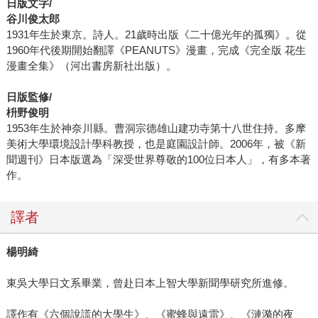
日版文字/
谷川俊太郎
1931年生於東京。詩人。21歲時出版《二十億光年的孤獨》。從
1960年代後期開始翻譯《PEANUTS》漫畫，完成《完全版 花生
漫畫全集》（河出書房新社出版）。
日版監修/
枡野俊明
1953年生於神奈川縣。曹洞宗德雄山建功寺第十八世住持。多摩
美術大學環境設計學科教授，也是庭園設計師。2006年，被《新
聞週刊》日本版選為「深受世界尊敬的100位日本人」，有多本著
作。
譯者
楊明綺
東吳大學日文系畢業，曾赴日本上智大學新聞學研究所進修。
譯作有《六個說謊的大學生》、《蜜蜂與遠雷》、《漣漪的夜