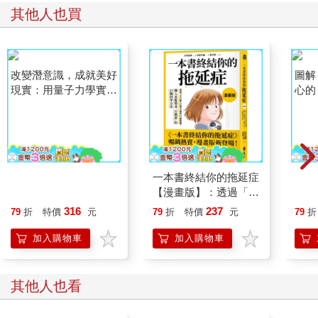
其他人也買
改變潛意識，成就美好
一本書終結你的拖延症
圖解
現實：用量子力學實現
【漫畫版】：透過「小
心的
願望的11個法則
行動」打開大腦的行動
學」
316
237
79
折
特價
元
79
折
特價
元
79
折
開關，懶人也能變身
相處
「行動派」的37個科
理學
加入購物車
加入購物車
學方法
用委
人(二
其他人也看