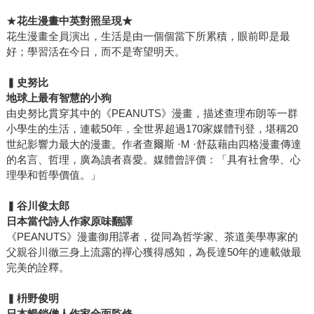
★
花生漫畫中英對照呈現★
花生漫畫全員演出，生活是由一個個當下所累積，眼前即是最
好；學習活在今日，而不是寄望明天。
▍
史努比
地球上最有智慧的小狗
由史努比貫穿其中的《PEANUTS》漫畫，描述查理布朗等一群
小學生的生活，連載50年，全世界超過170家媒體刊登，堪稱20
世紀影響力最大的漫畫。作者查爾斯 ·M ·舒茲藉由四格漫畫傳達
的名言、哲理，廣為讀者喜愛。媒體曾評價：「具有社會學、心
理學和哲學價值。」
▍
谷川俊太郎
日本當代詩人作家原味翻譯
《PEANUTS》漫畫御用譯者，從同為哲学家、茶道美學專家的
父親谷川徹三身上流露的禪心獲得感知，為長達50年的連載做最
完美的詮釋。
▍
枡野俊明
日本暢銷僧人作家全面監修