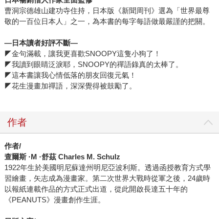
曹洞宗德雄山建功寺住持，日本版《新聞周刊》選為「世界最尊
敬的一百位日本人」之一，為本書的每字每語做最嚴謹的把關。
―
日本讀者好評不斷―
◤金句滿載，讓我更喜歡SNOOPY這隻小狗了！
◤我讀到眼睛泛淚耶，SNOOPY的禪語錄真的太棒了。
◤這本書讓我心情低落的朋友回復元氣！
◤花生漫畫加禪語，深深覺得被鼓勵了。
作者
作者/
查爾斯 ·M ·
舒茲 Charles M. Schulz
1922年生於美國明尼蘇達州明尼亞波利斯。透過函授教育方式學
習繪畫，矢志成為漫畫家。第二次世界大戰時從軍之後，24歲時
以報紙連載作品的方式正式出道，從此開啟長達五十年的
《PEANUTS》漫畫創作生涯。