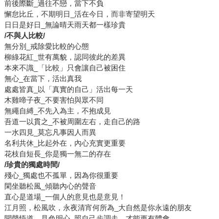
前後際斷_過往不戀，當下不負
懈怠比丘，不期明日_活在今日，而非寄望明天
日日是好日_無論晴天雨天都一樣珍貴
/
不與人比較/
無分別_戒除愛比較的心態
柳綠花紅_世有萬貌，認同彼此的差異
本來不識_「比較」只會讓自己被困住
無心_在當下，活出真我
處處皆真_以「真實的自己」活出每一天
木雞啼子夜_不要害怕與眾不同
無繩自縛_不先入為主，不抱成見
吾道一以貫之_不被周圍左右，走自己的路
一水四見_莫忘凡事因人而異
名利共休_比起外在，內心充實更重要
花枝自短長_你是獨一無二的存在
/
珍貴的獨處時間/
殘心_獨處也不孤單，因為你很重要
閑坐聽松風_傾聽內心的聲音
直心是道場_一個人的意見也是意見！
江月照，松風吹，永夜清宵何所為_大自然是你永遠的朋友
聞聲悟道，見色明心_照自己步調走，才能更有體會