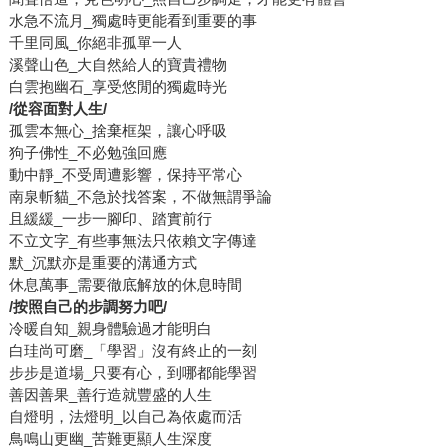
水急不流月_獨處時更能看到重要的事
千里同風_你絕非孤單一人
溪聲山色_大自然給人的寶貴禮物
白雲抱幽石_享受悠閒的獨處時光
/
從容面對人生/
孤雲本無心_捨棄框架，讓心呼吸
狗子佛性_不必勉強回應
動中靜_不受周遭影響，保持平常心
南泉斬貓_不急於找答案，不做無謂爭論
且緩緩_一步一腳印、踏實前行
不立文字_有些事無法只依賴文字傳達
默_沉默亦是重要的溝通方式
休息萬事_需要徹底解放的休息時間
/
按照自己的步調努力吧/
冷暖自知_親身體驗過才能明白
白珪尚可磨_「學習」沒有終止的一刻
步步是道場_只要有心，到哪都能學習
善因善果_善行造就豐盛的人生
自燈明，法燈明_以自己為依處而活
鳥鳴山更幽_苦難更顯人生深度