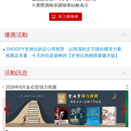
※實際價格依購物車結帳為主
但他走出來了。這是他的努力，也是他的幸運。一直將整個
社會視為「創意總監」的他，一心一意希望自己心裡的力量
加入購物車
能被傳遞、回饋給大家，讓所有人都能找到隨手可得、純真
的快樂。
優惠活動
SNOOPY史努比的定心禪智慧：以簡潔的文字讓你穫得力量、
推薦這本書：今天的你是最棒的【史努比抱抱限量書衣版】
活動訊息
年8月金石堂強力推薦
三采童書滿額