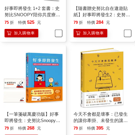
好事即將發生 1+2 套書：史
【隨書贈史努比自在遨遊貼
努比SNOOPY陪你共度療癒
紙】好事即將發生2：史努比
生活！
Snoopy陪你發現獨一無二的
525
284
75
折
特價
元
79
折
特價
元
自己
加入購物車
加入購物車
【一筆箋破萬慶功版】好事
今天不會都是壞事：已發生
即將發生：史努比Snoopy陪
的讓你牽掛、未發生的讓你
你找到自我認同，激勵低潮
擔憂？SNOOPY史努比的定
268
395
79
折
特價
元
79
折
特價
元
人生
心禪智慧