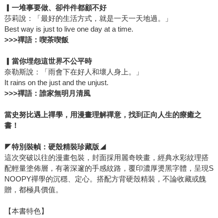
▎
一堆事要做、卻件件都顧不好
莎莉說：「最好的生活方式，就是一天一天地過。」
Best way is just to live one day at a time.
>>>
禪語：喫茶喫飯
▎
當你埋怨這世界不公平時
奈勒斯說：「雨會下在好人和壞人身上。」
It rains on the just and the unjust.
>>>
禪語：誰家無明月清風
當史努比遇上禪學，用漫畫理解禪意，找到正向人生的療癒之
書！
◤
特別裝幀：硬殼精裝珍藏版
◢
這次突破以往的漫畫包裝，封面採用麗奇映畫，經典水彩紋理搭
配輕量塗佈層，有著深邃的手感紋路，覆印濃厚燙黑字體，呈現S
NOOPY禪學的沉穩、定心。搭配方背硬殼精裝，不論收藏或餽
贈，都極具價值。
【本書特色】