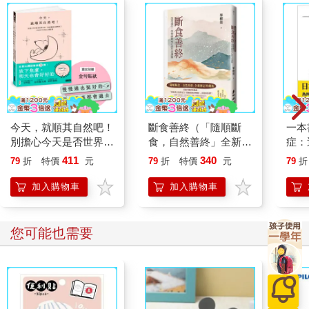
今天，就順其自然吧！
斷食善終（「隨順斷
一本
別擔心今天是否世界末
食，自然善終」全新修
症：
日，地球某處已經明天
訂珍藏版）：送母遠
開大
411
340
79
折
特價
元
79
折
特價
元
79
折
了，SNOOPY史努比
行，學習面對死亡的生
人也
的定心禪智慧（附金句
命課題
的3
加入購物車
加入購物車
貼紙）
您可能也需要