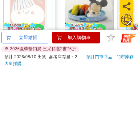
小呸角-造型便利貼(包
【Paladone UK】迪士
百樂果
立即結帳
加入購物車
子君)
尼 Disney 米奇造型 陶
聯名
※ 2026夏季暢銷展-三采精選2書75折
瓷加濕器
30
1199
86
折
特價
元
特價
元
8
折
預計 2026/08/10 出貨
參考庫存量：2
預訂門市商品
門市庫存
大量採購
加入購物車
加入購物車
您可能會喜歡