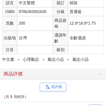
語言
中文繁體
裝訂
精裝
的無常呈對比，告訴我們能夠掌握的就只有「現在」。不管再怎
麼企望，過往的歡喜日子也不會回來；不管再怎麼盼望，也無法
ISBN
9786263581630
分級
普通級
保證明天一定會到來。春天一到，花兒綻放；入夜枕眠，醒來又
是新的一天。這些絕非理所當然的事，所以在一切都覺得理所當
商品規
頁數
200
12.8*18.8*1.75
然的今日，更要珍惜每一天地活下去。有時回想過往的事很好，
格
但不要一味沉浸其中，珍惜今天這個珍貴的日子最重要。
適讀年
出版地
台灣
全齡適讀
齡
注音
級別
中文書
＞
心理勵志
＞
勵志小品
＞
勵志小品
商品評價
寫評價
（共
3
則好評）