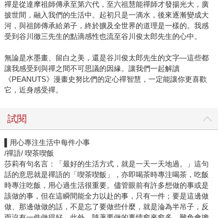
禪是從達摩祖師傳承至第六代，至六祖慧能禪師才發揚光大，廣
披世間，融入我們的生活中。起初只是一滴水，後來逐漸變成大
河，與祖師傳承給弟子，終於擴及全世界的道理是一樣的。我感
受到谷川徹三先生的點滴感性也流至谷川俊太郎先生的心中。
無論是水墨畫、留白之美，還是谷川俊太郎先生的文字—這些都
讓我感受到與禪之間不可思議的因緣。讓我們一起解讀
《PEANUTS》漫畫史努比們的定心禪智慧，一定能讓你更喜歡
它，近身感受禪。
試閱
▌用心專注生活中每件小事
/禪語/ 喫茶喫飯
莎莉有句名言：「最好的生活方式，就是一天一天地過。」這句
話的意思就是禪語的「喫茶喫飯」，亦即喝茶時專注喝茶，吃飯
時專注吃飯，用心過生活很重要。儘管眼前有許多想做的事或是
該做的事，但在這瞬間能全力以赴的事，只有一件；要是這邊做
做、那邊做做的話，不是忘了要做些什麼，就是淪為半吊子，反
而沒有一件做得好。此外，隨著要做的事情愈來愈多，難免會擔