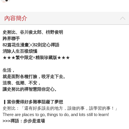
內容簡介
史努比、谷川俊太郎、枡野俊明
跨界聯手
82
篇花生漫畫╳82
則定心禪語
消除人生百樣煩惱
★★★
繁中限定
×
精裝珍藏版
★★★
生活，
就是面對各種打臉，咬牙走下去。
沮喪、低潮、不安，
讓史努比的禪智慧陪你定心。
▎
當你覺得好多雜事阻礙了夢想
史努比：「還有好多該去的地方，該做的事，該學習的事！」
There are places to go, things to do, and lots still to learn!
>>>
禪語：步步是道場