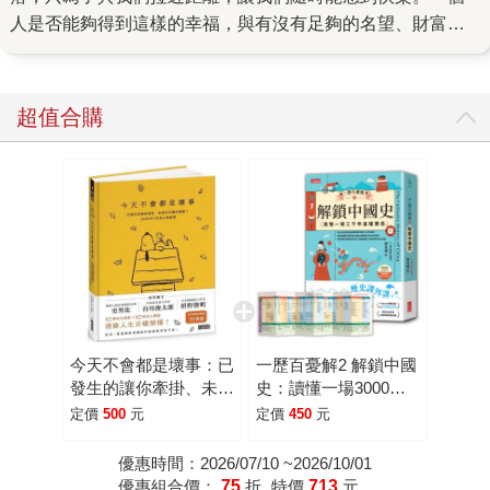
人是否能夠得到這樣的幸福，與有沒有足夠的名望、財富、
才華無關，重點是我們是否「願意」去發現、看見這些微
小，但充滿可能性的存在。 剪紙藝術家楊士毅，將這種如沙
粒般細小，卻能撐起一整座天堂的力量，稱之為「沒有門檻
超值合購
的幸福」。他除了是這種幸福的信仰者之外，更是它的見證
者。他所做的一切，不論是拍照、攝影、說故事、剪紙、裝
置藝術⋯⋯不外乎都是要提醒大家這種幸福的存在。 關於
「如何獲得快樂的人生」，楊士毅一輩子都在尋找這個問題
的答案——做為一個沒有自信、畏縮的少年，他問自己應該
被放在這個世界的什麼地方；做為一個風格黑暗，但才華洋
溢的攝影師，他問自己該如何選擇光明；做為一個為人設想
的剪紙藝術家，他叩問自己每一刀的起心動念⋯⋯如今，他
有一些關於「沒有門檻的幸福」的祕密，要毫無保留地分享
今天不會都是壞事：已
一歷百憂解2 解鎖中國
給大家。 不管是誰，一定會有感到迷惘、忿忿不平的時候。
發生的讓你牽掛、未發
史：讀懂一場3000年
如果很不巧地你正受困於某種痛苦的循環之中，請務必看看
生的讓你擔憂？
皇權賽局【贈朝代大事
定價
500
元
定價
450
元
這本關於幸福的書，因為楊士毅在寫作／創作的時候，思量
SNOOPY史努比的定
年表全彩拉頁】
心禪智慧
的不是自己的才華該如何被展現，而是該如何讓在社會上生
優惠時間：2026/07/10 ~2026/10/01
優惠組合價：
75
折
特價
713
元
活、拚搏的人們感到快樂與希望。他也曾經在黑暗中駐足，