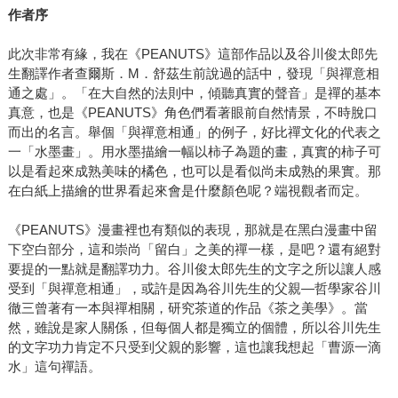
作者序
此次非常有緣，我在《PEANUTS》這部作品以及谷川俊太郎先
生翻譯作者查爾斯．M．舒茲生前說過的話中，發現「與禪意相
通之處」。「在大自然的法則中，傾聽真實的聲音」是禪的基本
真意，也是《PEANUTS》角色們看著眼前自然情景，不時脫口
而出的名言。舉個「與禪意相通」的例子，好比禪文化的代表之
一「水墨畫」。用水墨描繪一幅以柿子為題的畫，真實的柿子可
以是看起來成熟美味的橘色，也可以是看似尚未成熟的果實。那
在白紙上描繪的世界看起來會是什麼顏色呢？端視觀者而定。
《PEANUTS》漫畫裡也有類似的表現，那就是在黑白漫畫中留
下空白部分，這和崇尚「留白」之美的禪一樣，是吧？還有絕對
要提的一點就是翻譯功力。谷川俊太郎先生的文字之所以讓人感
受到「與禪意相通」，或許是因為谷川先生的父親—哲學家谷川
徹三曾著有一本與禪相關，研究茶道的作品《茶之美學》。當
然，雖說是家人關係，但每個人都是獨立的個體，所以谷川先生
的文字功力肯定不只受到父親的影響，這也讓我想起「曹源一滴
水」這句禪語。