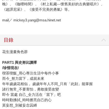
晚》、《咖哩時間》、《村上私藏---懷舊美好的古典樂唱片》、
《超譯尼采》、《接受不完美的勇氣》等。
mail／ mickey3.yang@msa.hinet.net
目錄
花生漫畫角色群
PART1
與史努比讀禪
/
珍惜現在/
喫茶喫飯_用心專注生活中每件小事
而今_努力當下，成就未來
年年歲歲花相似， 歲歲年年人不同_只有「此刻」能掌握
諸行無常_不要害怕，勇敢接受改變
即今 當處 自己_全力活在「當下」吧
時時勤拂拭_時時擦亮自己的心
莫妄想_別被妄念囚縛