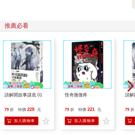
推薦必看
請解開故事謎底 01
怪奇微微疼
請解
229
221
79
折
特價
元
79
折
特價
元
79
折
加入購物車
加入購物車