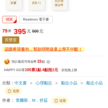
寫評價
好書
喜歡+1
賺金幣
精裝
Readmoo 電子書
395
79
折
元
500
元
買整套
認購希望書包，幫助弱勢孩童上學不中斷！
15
預計最高可得金幣
點
?
100累1點 4點抵1元
HAPPY GO享
折抵無上限
分類：
中文書
＞
心理勵志
＞
勵志小品
＞
勵志小品
追蹤
作者：
查爾斯．M．舒茲
追蹤