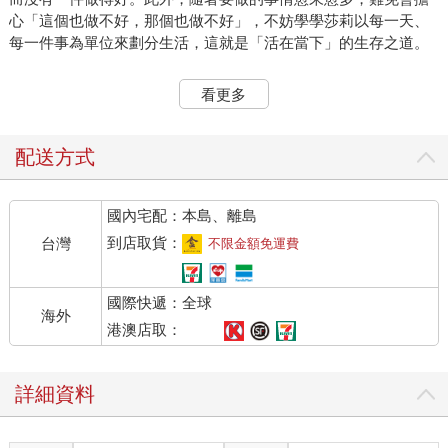
心「這個也做不好，那個也做不好」，不妨學學莎莉以每一天、
每一件事為單位來劃分生活，這就是「活在當下」的生存之道。
▌努力當下，成就未來
看更多
/禪語/而今
每次姊姊露西話裡出現「你總是⋯」時，弟弟奈勒斯就會反駁：
「別把『總是』掛在嘴邊啦！人生沒有『總是』。」因為「總
配送方式
是」一詞包括著過去、現在，甚至是未來，所以奈勒斯不認同露
西的說法吧。道元禪師的名訓：「每個人都有所謂的當下，就算
國內宅配：本島、離島
思考幾千幾萬遍的過去、未來與現在，最重要的還是活在當
下。」時光一逝不復返，誰都會回顧過往，為過往的失敗而懊
到店取貨：
台灣
不限金額免運費
惱，或是留戀曾經有過的輝煌時刻，但這麼做只會讓你錯失現
在。當然，面對未來惶惶不安也無濟於事，所以與其煩惱過去和
國際快遞：全球
未來如何，不如努力活在當下，每一個「當下」都是成就下一秒
海外
的基石。
港澳店取：
▌只有「此刻」能掌握
詳細資料
/禪語/年年歲歲花相似，歲歲年年人不同
這句話的意思是懷想一起賞花的往事，也感嘆世事無常。花兒每
年都盛開，賞花的人卻不見得每年都一樣。大自然的悠遠與生命