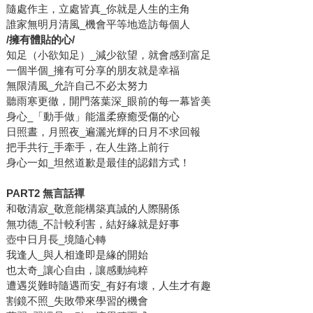
隨處作主，立處皆真_你就是人生的主角
誰家無明月清風_機會平等地造訪每個人
/
擁有體貼的心/
知足（小欲知足）_減少欲望，就會感到富足
一個半個_擁有可分享的朋友就是幸福
無限清風_允許自己不必太努力
聽雨寒更徹，開門落葉深_眼前的每一幕皆美
身心_「動手做」能溫柔療癒受傷的心
日照晝，月照夜_遍灑光輝的日月不求回報
把手共行_手牽手，在人生路上前行
身心一如_坦然道歉是最佳的認錯方式！
PART2
無言話禪
和敬清寂_敬意能構築真誠的人際關係
無功德_不計較利害，結好緣就是好事
壺中日月長_境隨心轉
我逢人_與人相逢即是緣的開始
也太奇_讓心自由，讓感動純粹
遭遇災難時隨遇而安_有好有壞，人生才有趣
割鏡不照_失敗帶來學習的機會