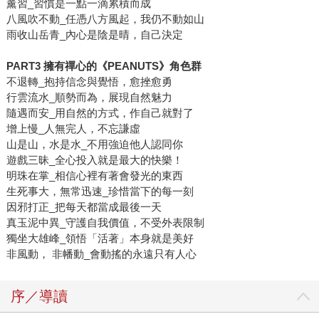
薰習_習慣是一點一滴累積而成
八風吹不動_任憑八方風起，我仍不動如山
雨收山岳青_內心是陰是晴，自己決定
PART3
擁有禪心的《PEANUTS
》角色群
不退轉_抱持信念與覺悟，愈挫愈勇
行雲流水_順勢而為，展現自然魅力
隨遇而安_用自然的方式，作自己就對了
增上慢_人無完人，不忘謙虛
山是山，水是水_不用強迫他人認同你
遊戲三昧_全心投入就是最大的快樂！
明珠在掌_相信心裡有著會發光的東西
生死事大，無常迅速_珍惜當下的每一刻
因邪打正_把每天都當成最後一天
真玉泥中異_守護自我價值，不受外表限制
獨坐大雄峰_領悟「活著」本身就是美好
非風動， 非幡動_會動搖的永遠只有人心
序／導讀