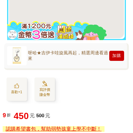
呀哈★吉伊卡哇旋風再起，精選周邊看過
加購
來
寫評價
喜歡+1
賺金幣
450
9
折
元
500
元
認購希望書包，幫助弱勢孩童上學不中斷！