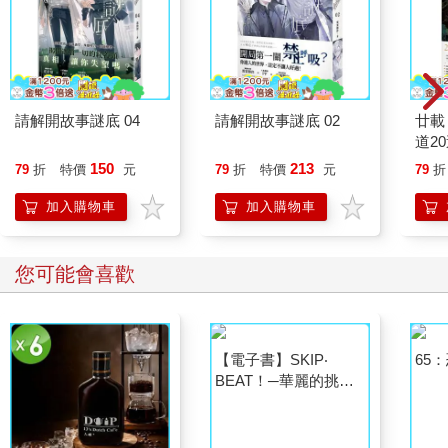
請解開故事謎底 04
請解開故事謎底 02
廿載
道2
150
213
79
折
特價
元
79
折
特價
元
79
折
加入購物車
加入購物車
您可能會喜歡
【電子書】SKIP‧
65
BEAT！─華麗的挑戰─
（35）