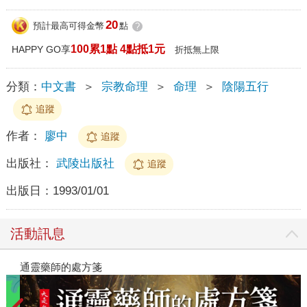
20
預計最高可得金幣
點
?
100累1點 4點抵1元
HAPPY GO享
折抵無上限
分類：
中文書
＞
宗教命理
＞
命理
＞
陰陽五行
追蹤
作者：
廖中
追蹤
出版社：
武陵出版社
追蹤
出版日：
1993/01/01
活動訊息
通靈藥師的處方箋