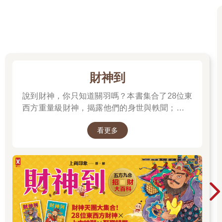
財神到
說到財神，你只知道關羽嗎？本書集合了28位東
西方重量級財神，揭露他們的身世與軼聞；也介
紹各種招財神獸、聚財寶物，帶你收穫滿滿的智
看更多
慧與正能量；從神話、文學、歷史到民間信仰，
走進一座華麗的紙上財神文化博物館。