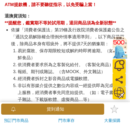
ATM提款機，請不要聽從指示，以免受騙上當！
退換貨須知：
**提醒您，鑑賞期不等於試用期，退回商品須為全新狀態**
依據「消費者保護法」第19條及行政院消費者保護處公告之
「通訊交易解除權合理例外情事適用準則」，以下商品購買
後，除商品本身有瑕疵外，將不提供7天的猶豫期：
易於腐敗、保存期限較短或解約時即將逾期。（如：生
鮮食品）
依消費者要求所為之客製化給付。（客製化商品）
報紙、期刊或雜誌。（含MOOK、外文雜誌）
經消費者拆封之影音商品或電腦軟體。
非以有形媒介提供之數位內容或一經提供即為完成之線
上服務，經消費者事先同意始提供。（如：電子書、電
子雜誌、下載版軟體、虛擬商品…等）
已拆封之個人衛生用品。（如：內衣褲、刮鬍刀、除毛
貨到通知
刀…等）
若非上列種類商品，均享有到貨7天的猶豫期（含例假
預訂門市商品
門市庫存
大量採購
日）。