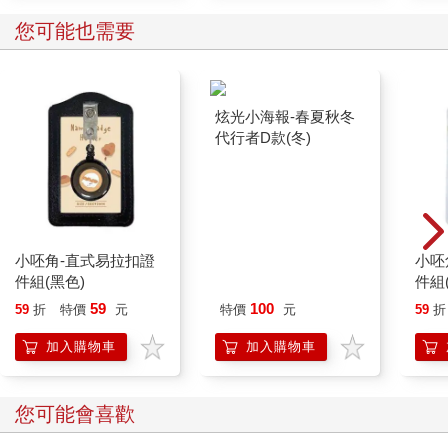
您可能也需要
炫光小海報-春夏秋冬
代行者D款(冬)
小呸角-直式易拉扣證
小呸
件組(黑色)
件組
59
100
59
折
特價
元
特價
元
59
折
加入購物車
加入購物車
您可能會喜歡