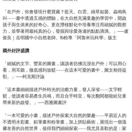
「在戶外，你會發現什麼寶藏？藍天、白雲、綠草如茵、蟲鳴鳥
叫⋯⋯書中透過五感的體驗，在大自然充滿童趣的學習中，開啟
孩子與生俱來的好奇心。更在潛移默化中培養專注而細膩的觀察
力，並學著用最純真的心，發掘與珍愛身邊的點點滴滴。」──盧
俊良｜岳明國中小自然老師、fb粉專「阿魯米玩科學」版主
國外好評盛讚
「細膩的文字、豐富的圖畫，讓讀者彷彿沉浸在戶外；可以用心
看，用耳聽，徹底感到放鬆⋯⋯在這本可愛的書中，圖文相得益
彰。」──柯克斯評論
「這本書細細描述戶外時光的治癒力量，發人深省⋯⋯文字輕
鬆，使讀者容易產生共鳴，而且合乎時宜，每次翻閱都能給兒童
帶來新的啟發。」──西雅圖書評
「一本可愛的小書，描述戶外探索大自然的樂趣⋯⋯平易近人的
不透明水彩畫、鉛筆畫和粉筆畫，加上拼貼藝術，展現出一個溫
馨友善的自然世界，值得我們細細探索⋯⋯我尤其喜歡的是：家