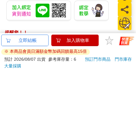
提醒您！！
金石堂及銀行均不會請您操作ATM! 如接獲電話要求您前往
立即結帳
加入購物車
ATM提款機，請不要聽從指示，以免受騙上當！
※ 本商品會員日滿額金幣加碼回饋最高15倍
退換貨須知：
預計 2026/08/07 出貨
參考庫存量：6
預訂門市商品
門市庫存
大量採購
**提醒您，鑑賞期不等於試用期，退回商品須為全新狀態**
依據「消費者保護法」第19條及行政院消費者保護處公告之
「通訊交易解除權合理例外情事適用準則」，以下商品購買
後，除商品本身有瑕疵外，將不提供7天的猶豫期：
易於腐敗、保存期限較短或解約時即將逾期。（如：生
鮮食品）
依消費者要求所為之客製化給付。（客製化商品）
報紙、期刊或雜誌。（含MOOK、外文雜誌）
經消費者拆封之影音商品或電腦軟體。
非以有形媒介提供之數位內容或一經提供即為完成之線