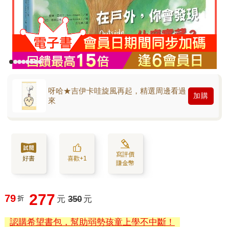
呀哈★吉伊卡哇旋風再起，精選周邊看過
加購
來
寫評價
好書
喜歡+1
賺金幣
277
79
折
元
350
元
認購希望書包，幫助弱勢孩童上學不中斷！