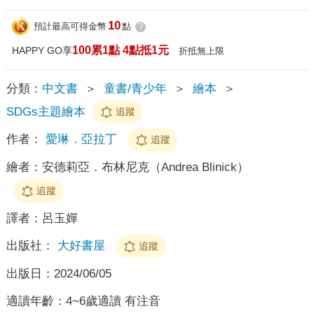
10
預計最高可得金幣
點
?
100累1點 4點抵1元
HAPPY GO享
折抵無上限
分類：
中文書
＞
童書/青少年
＞
繪本
＞
SDGs主題繪本
追蹤
作者：
愛琳．亞拉丁
追蹤
繪者：
安德莉亞．布林尼克（Andrea Blinick）
追蹤
譯者：
呂玉嬋
出版社：
大好書屋
追蹤
出版日：
2024/06/05
適讀年齡：
4~6歲適讀 有注音