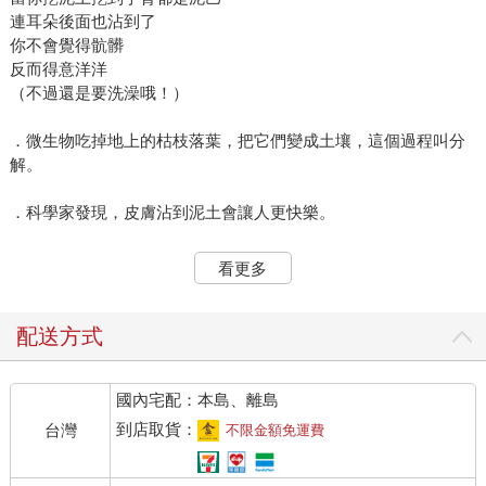
連耳朵後面也沾到了
你不會覺得骯髒
反而得意洋洋
（不過還是要洗澡哦！）
．微生物吃掉地上的枯枝落葉，把它們變成土壤，這個過程叫分
解。
．科學家發現，皮膚沾到泥土會讓人更快樂。
．土壤裡有小片的岩石，也有小塊的腐爛植物。
看更多
．深色土壤比淺色土壤含有更多分解過的植物。
配送方式
．如果你挖了一個很深很深的洞，你會發現土壤有好多層。在越
深的土壤層中，會看到越多的石頭。
國內宅配：本島、離島
到店取貨：
台灣
不限金額免運費