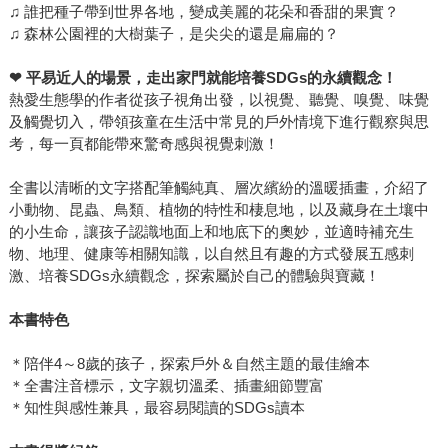
♫ 誰把種子帶到世界各地，變成美麗的花朵和香甜的果實？
♫ 森林公園裡的大樹葉子，是尖尖的還是扁扁的？
❤
平易近人的場景，走出家門就能培養SDGs的永續觀念！
熱愛生態學的作者從孩子視角出發，以視覺、聽覺、嗅覺、味覺
及觸覺切入，帶領孩童在生活中常見的戶外情境下進行觀察與思
考，每一頁都能帶來驚奇感與視覺刺激！
全書以清晰的文字搭配筆觸純真、層次繽紛的溫暖插畫，介紹了
小動物、昆蟲、鳥類、植物的特性和棲息地，以及藏身在土壤中
的小生命，讓孩子認識地面上和地底下的奧妙，並適時補充生
物、地理、健康等相關知識，以自然且有趣的方式發展五感刺
激、培養SDGs永續觀念，探索屬於自己的體驗與寶藏！
本書特色
＊陪伴4～8歲的孩子，探索戶外＆自然主題的最佳繪本
＊全書注音標示，文字親切溫柔、插畫細節豐富
＊知性與感性兼具，最容易閱讀的SDGs讀本