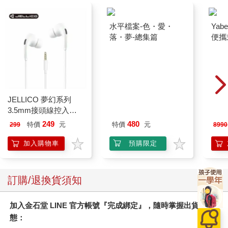
水平檔案-色・愛・
Yab
落・夢-總集篇
便攜式
投影
JELLICO 夢幻系列
3.5mm接頭線控入耳
式耳機 JEE-X12-WT
249
480
特價
元
特價
元
299
8990
加入購物車
預購限定
訂購/退換貨須知
加入金石堂 LINE 官方帳號『完成綁定』，隨時掌握出貨動
態：