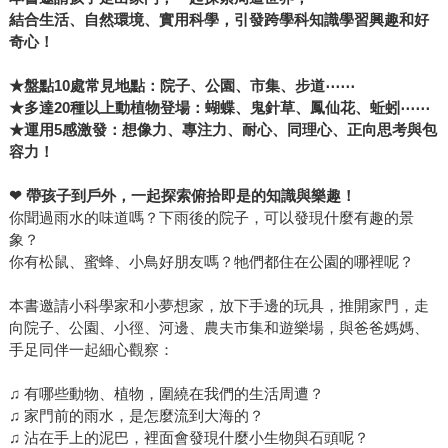
結合生活、自然環境、實用科學，引發跨學科知識學習興趣和好
奇心！
★盤點10處常見地點：院子、公園、市集、步道
⋯⋯
★
多達20種以上動植物登場：蝴蝶、鬼針草、鳳仙花、蚯蚓
⋯⋯
★
運用5感激發：想像力、專注力、耐心、同理心、正向思考與包
容力！
❤
帶孩子到戶外，一起探索俯拾即是的知識與樂趣！
你聞過雨水的味道嗎？下雨後的院子，可以發現什麼有趣的景
象？
你有松鼠、蜜蜂、小鳥好朋友嗎？牠們都住在公園的哪裡呢？
本書邀請小科學家和小夢想家，放下手邊的玩具，推開家門，走
向院子、公園、小徑、河邊、農夫市集和遊樂場，與爸爸媽媽、
手足同伴一起細心觀察：
♫ 有哪些動物、植物，圍繞在我們的生活周遭？
♫ 家門前的雨水，是怎麼流到大海的？
♫ 沾在手上的泥巴，裡面會發現什麼小生物與石頭呢？