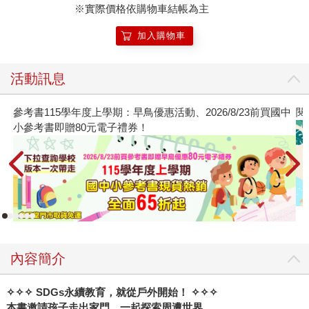
※實際價格依購物車結帳為主
加入購物車
活動訊息
、2026/8/23前買國中
閱讀漫遊錄-2026上半年暢銷榜
內容簡介
✧✧✧
SDGs
永續教育，就從戶外開始！
✧✧✧
本書邀請孩子走出家門，一起探索周遭世界，