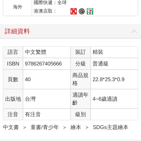
國際快遞：全球
海外
港澳店取：
詳細資料
語言
中文繁體
裝訂
精裝
ISBN
9786267405666
分級
普通級
商品規
頁數
40
22.8*25.3*0.9
格
適讀年
出版地
台灣
4~6歲適讀
齡
注音
有注音
級別
中文書
＞
童書/青少年
＞
繪本
＞
SDGs主題繪本