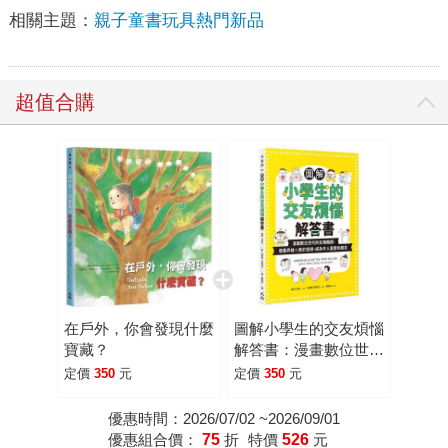
相關主題：
親子童書玩具熱門新品
超值合購
在戶外，你會發現什麼
圖解小學生的交友煩惱
寶藏？
解答書：漫畫數位世代
的友情難題，尊重界線
定價
350
元
定價
350
元
×勇於拒絕，成為令人
喜愛的朋友
優惠時間：2026/07/02 ~2026/09/01
優惠組合價：
75
折
特價
526
元