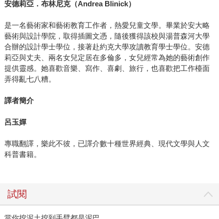
安德莉亞．布林尼克（
Andrea Blinick
）
是一名藝術家和藝術教育工作者，熱愛兒童文學。畢業於安大略
藝術與設計學院，取得插圖文憑，隨後獲得該校與湯普森河大學
合辦的設計學士學位，接著赴約克大學攻讀教育學士學位。安德
莉亞與丈夫、兩名女兒定居在多倫多，女兒經常為她的藝術創作
提供靈感。她喜歡音樂、寫作、喜劇、旅行，也喜歡把工作檯面
弄得亂七八糟。
譯者簡介
呂玉嬋
專職翻譯，樂此不彼，已譯介數十種世界經典、現代文學與人文
科普書籍。
試閱
當你挖泥土挖到手臂都是泥巴