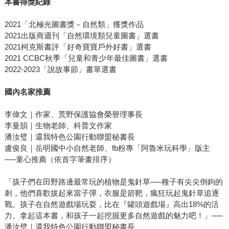
本書得獎紀錄
2021「北極光圖書獎－自然類」獲獎作品
2021出版商週刊「自然環境類兒童圖書」選書
2021柯克斯書評「好奇寶寶戶外好書」選書
2021 CCBC秋季「兒童和青少年最佳圖書」選書
2022-2023「說故事節」書單選書
國內名家推薦
李偉文｜作家、荒野保護協會榮譽理事長
李曼韻｜生物老師、科普文作家
潘汝璧｜還我特色公園行動聯盟秘書長
盧俊良｜岳明國中小自然老師、fb粉專「阿魯米玩科學」版主
──童心推薦（依首字筆畫排序）
「孩子們在田野路邊最常玩的植物是鬼針草──種子有尖尖倒鉤的
刺，他們喜歡拔起來當子彈，衣服是箭靶，瘋狂玩起鬼針草追逐
戰。孩子在自然遊戲場玩耍，比在『罐頭遊戲場』高出18%的活
力。拿起這本書，和孩子一起挖掘更多自然遊戲的魅力吧！」──
潘汝璧｜還我特色公園行動聯盟秘書長