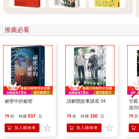
推薦必看
祕密中的祕密
請解開故事謎底 04
廿載
道2
537
150
79
折
特價
元
79
折
特價
元
79
折
加入購物車
加入購物車