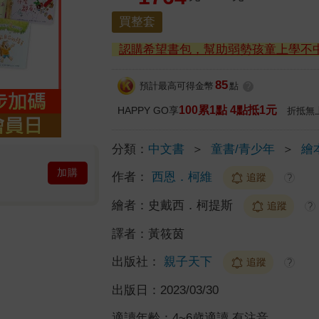
買整套
認購希望書包，幫助弱勢孩童上學不
85
預計最高可得金幣
點
?
100累1點 4點抵1元
HAPPY GO享
折抵無
分類：
中文書
＞
童書/青少年
＞
繪
加購
作者：
西恩．柯維
追蹤
?
繪者：
史戴西．柯提斯
追蹤
?
譯者：
黃筱茵
出版社：
親子天下
追蹤
?
出版日：
2023/03/30
適讀年齡：
4~6歲適讀 有注音