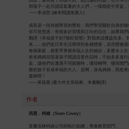
和孩子一起共讀這套書的大人們，一樣能從中受益，
——李貞慧 (繪本閱讀推廣人)
成長是一段持續學習的歷程：我們學習關於自身的種
你可曾想過：有很多好習慣與正向的信念，如果我們
翻譯《幸福孩子的7個好習慣》對我來說獲益良多。
來……他們從日常生活裡得到各種體會，這些體會讓
每個家庭，都更早掌握幸福人生的秘訣，多麼令人欣
爸爸媽媽在陪著孩子閱讀這套作品時，不妨多多進行
匙，讓他們在遭遇不同困難時，懂得轉彎、懂得開門
樂的孩子長成幸福的大人。是啊，身為媽媽，我愈來
森林唷！
——黃筱茵 (臺大外文系助教、本書翻譯)
作者
西恩．柯維（Sean Covey）
富蘭克林柯維公司的執行副總，專責教育部門。