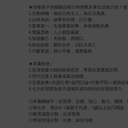
★培養孩子的關鍵品格力和挑戰未來生活能力的７個
1.主動積極：做自己的主人，為生活負責。
2.以終為始：做事有目標，訂計畫。
3.要事第一：先做重要的事，再做喜歡的事。
4.雙贏思維：人人都是贏家。
5.知彼解己：先聆聽，再開口。
6.統合綜效：樂於合作，1加1大於2。
7.不斷更新：身心平衡，感覺最棒。
★本書特色：
1.生涯規畫大師的經典思想，專爲兒童重新詮釋。
2.現代兒童人格養成最佳指標。
3.主題故事×共讀引導×提問討論×行動守則＝親師必
4.七大好習慣為孩子儲備與成功有約的自我領導力。
◎本書關鍵字：好習慣、目標、恆心、毅力、關懷、
◎有注音，適合4~7歲親子共讀，7歲以上自己閱讀
◎教育議題分類：生涯發展
◎學習領域分類：社會、綜合活動