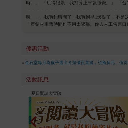
時。」 「玩得很累，我打算上車就睡覺。」 「台中火車站一樓不都一堆餐廳，吃點東西跟同學喝飲料就晃過去了。」 「嗯，我找位置坐。先去拿車票。」 －－－
－－－－－－－－－－－－－－－－－－－－－－－－－－－－－－－－－－－ 手機響起，接通傳來笑
叫。」。我買錯時間了，我買到早上6點了，不是18點的火車票」 「你能不能用正常的速度再說一次，小聲點，我旁邊都是同事。」 
「買錯火車票時間也不用太緊張。你去人工售票口跟售票阿姨說，沒
到車站你再來接我。」 「遇事先別緊張，冷靜點想好該怎麼辦。如果爸爸媽媽不在身邊，你長大了要懂得如何向四周的人求助。 爸爸教你怎麼用台鐵APP買票，怎
麼自己第一次操作就失誤了。 同學沒說什麼吧 所以說要養成24小時制的習慣。用上午下午的容易弄錯。 我以為你會了，但其實你還不懂。。」 「同學沒有說什麼，
我們很歡樂的大笑，我覺得糗而已。」 「那你要安心睡覺可能就沒辦法了，上車先找位置坐。有人來趕就還給人家。」 「好喔，那沒事了，我跟同學去買東西
優惠活動
金石堂每月為孩子選出各類優質童書，視角多元，值得
活動訊息
高功能倖存者：如果不「有用」，我還值得被愛嗎