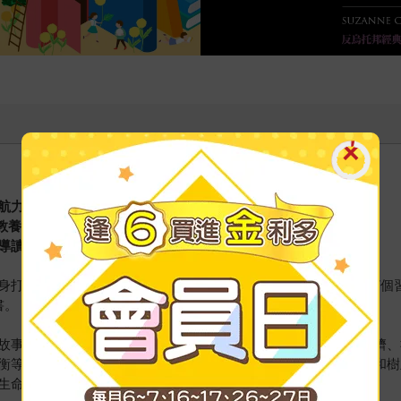
航力
教養指南
導讀～
身打造的好習慣養成最佳指標！柯維以暢銷書《與成功有約》的7個
書。
故事為引導，讓孩子在輕鬆閱讀的同時，循序漸進的從個人、同儕、
衡等重要的人生課題。培養孩子自信、誠信與做正確事情的勇氣和樹
生命的決定。