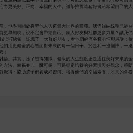
迎向更美好、正向、幸福的人生。誠摯推薦這套好書給希望自己的人
種，也學習關於身旁他人與這個大世界的種種。我們歸納統整已經習
能更早知曉，說不定會帶給自己、家人好友與社群更多力量？讓我們
我走進7橡鎮，認識了一大群好朋友，看他們經歷各種心情與感受：
他們用更健全的心態面對未來的每一個日子。於是我一邊翻譯，一邊
喜！
討論。其實，除了習得知識，健康的人生態度更是通往美好未來的金
的方法。幸福並非一蹴可幾，可是穩定培養的好習慣與好觀念，將陪
愈覺得：協助孩子們養成好習慣、培養他們的幸福素養，才真的會看