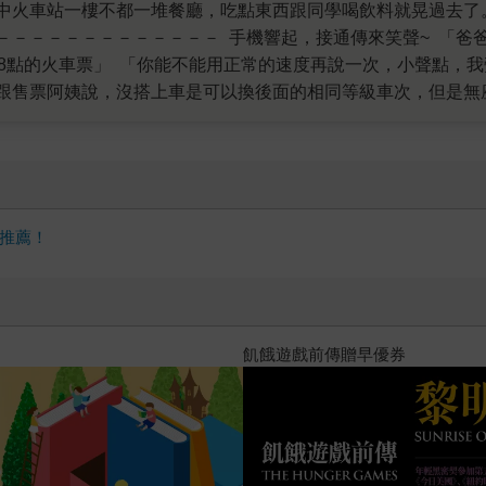
聲~ 「爸爸.爸爸.爸爸.好糗喔，我跟同學在領票機前尖
「........喔喔。巴拉巴拉~~」
搭上車是可以換後面的相同等級車次，但是無座票。」 「爸爸換到票了。原本想搭
吃。」 「爸比，我愛你。」 「少來這套。。」
推薦！
？（限量作者親簽版）
PUGO噗果聰明書包開學季預購