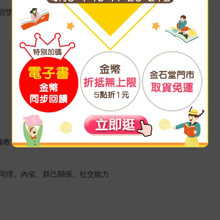
習慣
備教養指南。
同理、內省、群己關係、社交能力