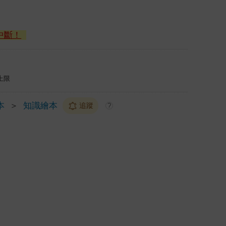
中斷！
上限
本
＞
知識繪本
追蹤
?