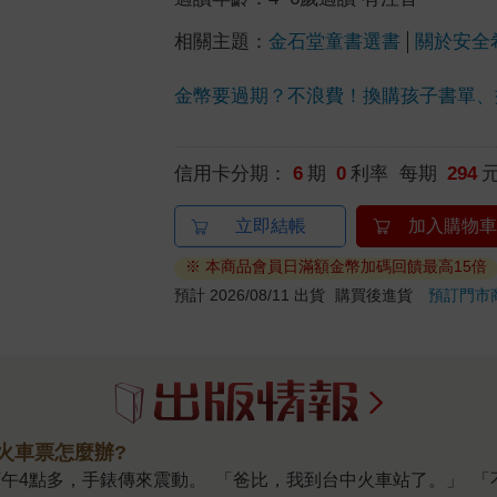
相關主題：
金石堂童書選書
關於安全
金幣要過期？不浪費！換購孩子書單、
信用卡分期：
6
期
0
利率 每期
294
立即結帳
加入購物車
※ 本商品會員日滿額金幣加碼回饋最高15倍
預計 2026/08/11 出貨
購買後進貨
預訂門市
錯火車票怎麼辦?