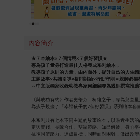
內容簡介
★７本繪本×７個情境×７個好習慣★
專為孩子量身打造最佳人格養成系列繪本，
教導孩子原則的力量，由內而外，提升自己的人生續
主題故事×共讀引導×提問討論×行動守則＝親師必備
～中文版獨家收錄幼教專家何翩翩專為親師撰寫推薦
《與成功有約》作者史蒂芬．柯維之子，專為兒童量
為孩子規畫了「幸福孩子的7個好習慣」系列繪本套
本系列共有七本不同主題的故事繪本，以貼近生活的
定與實踐、團隊合作、雙贏策略、知己解彼、身心平
抗拒同儕壓力、達成目標，同時面對困難，做出改變