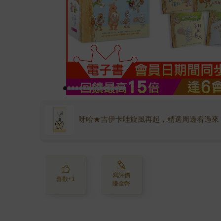
呀哈★吉伊卡哇旋風再起，精選周邊看過來
寫評價
喜歡+1
賺金幣