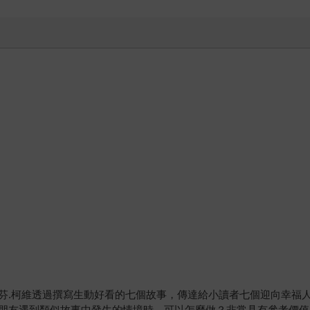
芬.柯維透過撰寫生動好看的七個故事，傳達給小讀者七個迎向幸福
朋友遇到類似故事中發生的情境時，可以怎麼做？非常具有參考價值