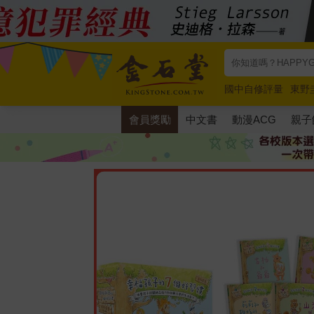
國中自修評量
東野
唯紅花綻放
奧德賽
會員獎勵
中文書
動漫ACG
親子