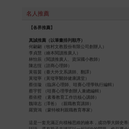
名人推薦
【各界推薦】
真誠推薦（以筆畫排列順序）
何翩翩（牧村文教股份有限公司創辦人）
李貞慧（繪本閱讀推廣人）
林怡辰（閱讀推廣人、資深國小教師）
陳志恆（諮商心理師）
黃筱茵（臺大外文系講師、翻譯）
黃瑽寧（黃瑽寧醫師健康講堂）
蔡佳璇 （臨床心理師、哇賽心理學執行編輯）
蔡宇哲 （哇賽心理學創辦人兼總編輯）
蔡依橙 （素養教育工作坊核心講師）
魏瑋志（澤爸）（親職教育講師）
羅寶鴻 （蒙特梭利親職教育專家）
這是一套充滿正向積極思維的繪本，成功學大師史蒂
話語，還有親子共讀可以一起討論的問題，也引導小