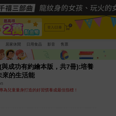
0
登入/註冊
電
居家休閒
日用食品
影音
售票
(與成功有約繪本版，共7冊):培養
未來的生活能
on
專為兒童量身打造的好習慣養成最佳指標！