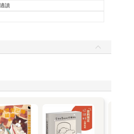
歲適讀
Le