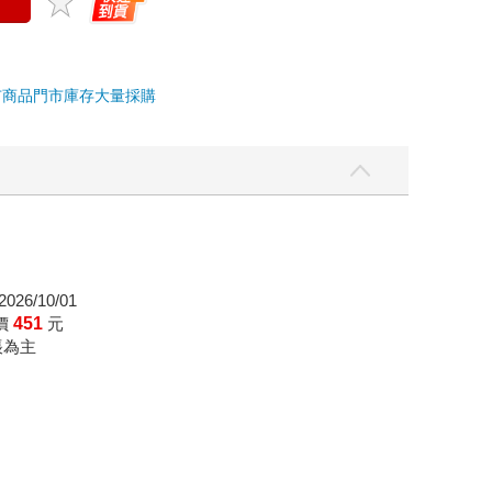
市商品
門市庫存
大量採購
026/10/01
價
451
元
帳為主