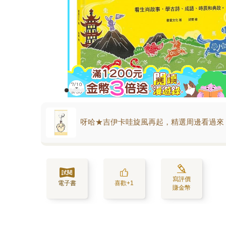
呀哈★吉伊卡哇旋風再起，精選周邊看過來
寫評價
電子書
喜歡+1
賺金幣