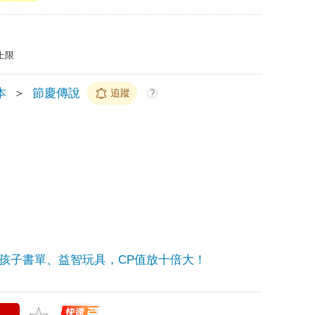
上限
本
＞
節慶傳說
追蹤
?
孩子書單、益智玩具，CP值放十倍大！