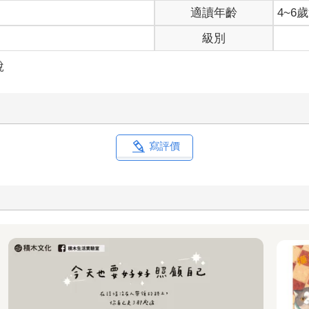
適讀年齡
4~6
級別
說
寫評價