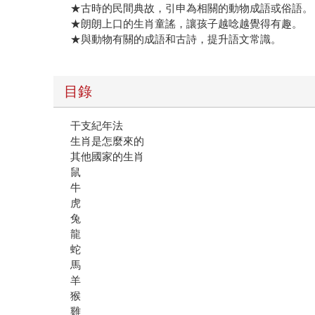
★古時的民間典故，引申為相關的動物成語或俗語。
★朗朗上口的生肖童謠，讓孩子越唸越覺得有趣。
★與動物有關的成語和古詩，提升語文常識。
目錄
干支紀年法
生肖是怎麼來的
其他國家的生肖
鼠
牛
虎
兔
龍
蛇
馬
羊
猴
雞