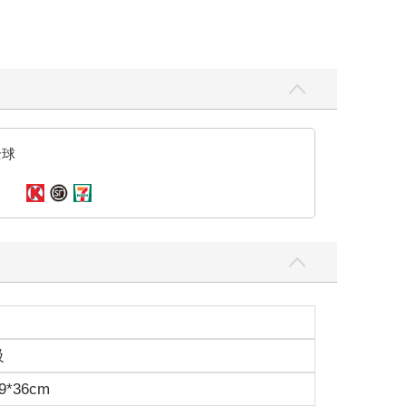
全球
級
9*36cm