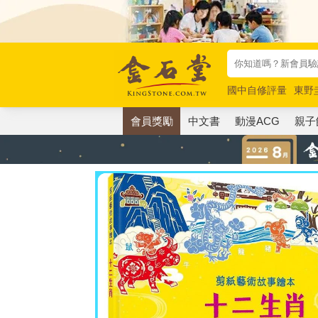
國中自修評量
東野
唯紅花綻放
奧德賽
會員獎勵
中文書
動漫ACG
親子