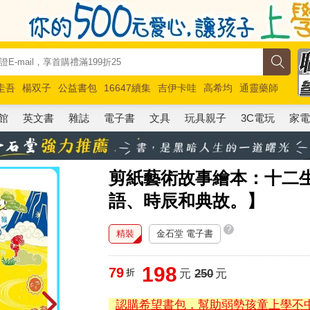
圭吾
楊双子
公益書包
16647續集
吉伊卡哇
高希均
通靈藥師
路邊攤新作
馬斯克
玩具總動員5
超慢跑
館
英文書
雜誌
電子書
文具
玩具親子
3C電玩
家
剪紙藝術故事繪本：十二
語、時辰和典故。】
?
精裝
金石堂 電子書
198
79
折
元
250
元
認購希望書包，幫助弱勢孩童上學不