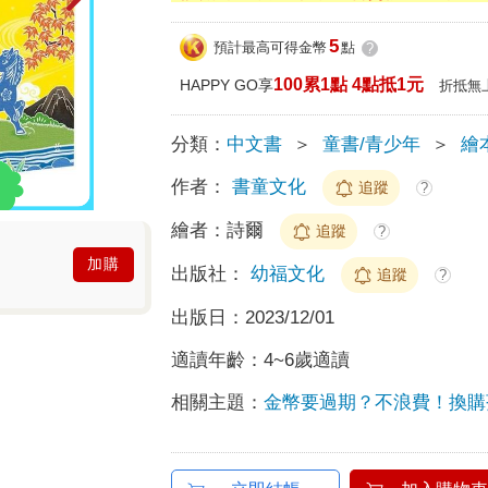
5
預計最高可得金幣
點
?
100累1點 4點抵1元
HAPPY GO享
折抵無
分類：
中文書
＞
童書/青少年
＞
繪
作者：
書童文化
追蹤
?
繪者：
詩爾
追蹤
?
加購
出版社：
幼福文化
追蹤
?
出版日：
2023/12/01
適讀年齡：
4~6歲適讀
相關主題：
金幣要過期？不浪費！換購