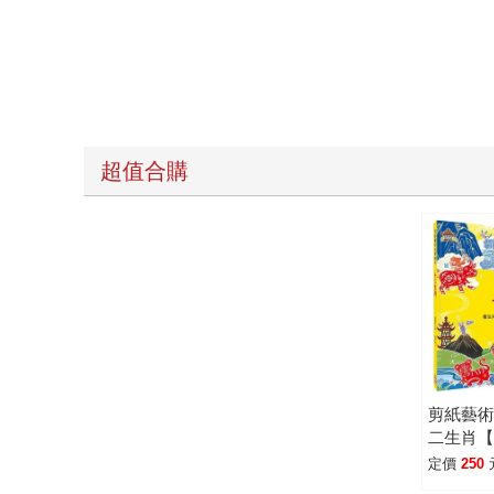
超值合購
剪紙藝
二生肖
學古詩
定價
250
典故。