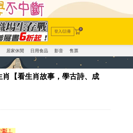
0
登入/註冊
電
居家休閒
日用食品
影音
售票
生肖【看生肖故事，學古詩、成
中斷！