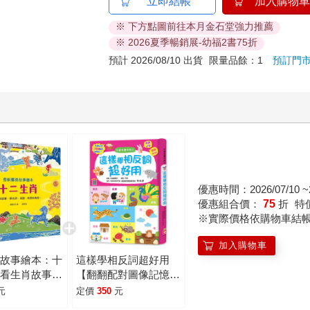
立即結帳
加入購物車
※ 下方點圖前往本月金石堂強力推薦
※ 2026夏季暢銷展-幼福2書75折
預計 2026/08/10 出貨
限量品餘：1
預訂門
優惠時間：2026/07/10 ~2
優惠組合價：
75
折
特
※實際價格依購物車結
加入購物車
術故事繪本：十
這樣學相反詞超好用
【看生肖故事，
【翻翻配對圖像記憶，
、成語、時辰和
輕鬆學會200個語詞用
元
定價
350
元
】
法】