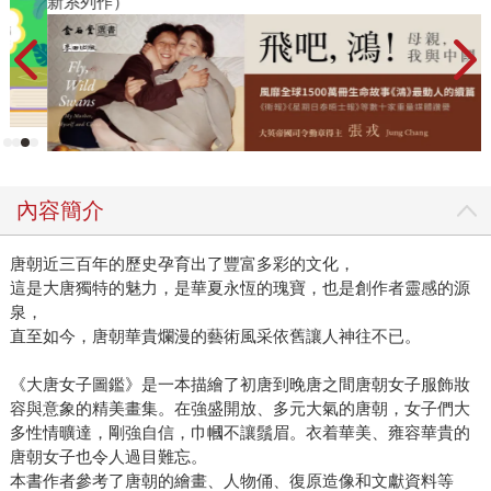
新系列作）
內容簡介
唐朝近三百年的歷史孕育出了豐富多彩的文化，
這是大唐獨特的魅力，是華夏永恆的瑰寶，也是創作者靈感的源
泉，
直至如今，唐朝華貴爛漫的藝術風采依舊讓人神往不已。
《大唐女子圖鑑》是一本描繪了初唐到晚唐之間唐朝女子服飾妝
容與意象的精美畫集。在強盛開放、多元大氣的唐朝，女子們大
多性情曠達，剛強自信，巾幗不讓鬚眉。衣着華美、雍容華貴的
唐朝女子也令人過目難忘。
本書作者參考了唐朝的繪畫、人物俑、復原造像和文獻資料等