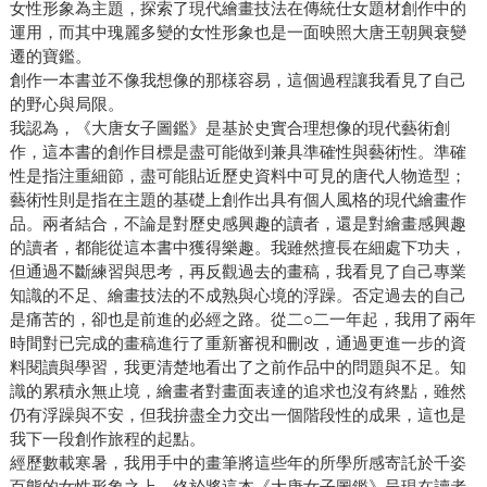
女性形象為主題，探索了現代繪畫技法在傳統仕女題材創作中的
運用，而其中瑰麗多變的女性形象也是一面映照大唐王朝興衰變
遷的寶鑑。
創作一本書並不像我想像的那樣容易，這個過程讓我看見了自己
的野心與局限。
我認為，《大唐女子圖鑑》是基於史實合理想像的現代藝術創
作，這本書的創作目標是盡可能做到兼具準確性與藝術性。準確
性是指注重細節，盡可能貼近歷史資料中可見的唐代人物造型；
藝術性則是指在主題的基礎上創作出具有個人風格的現代繪畫作
品。兩者結合，不論是對歷史感興趣的讀者，還是對繪畫感興趣
的讀者，都能從這本書中獲得樂趣。我雖然擅長在細處下功夫，
但通過不斷練習與思考，再反觀過去的畫稿，我看見了自己專業
知識的不足、繪畫技法的不成熟與心境的浮躁。否定過去的自己
是痛苦的，卻也是前進的必經之路。從二○二一年起，我用了兩年
時間對已完成的畫稿進行了重新審視和刪改，通過更進一步的資
料閱讀與學習，我更清楚地看出了之前作品中的問題與不足。知
識的累積永無止境，繪畫者對畫面表達的追求也沒有終點，雖然
仍有浮躁與不安，但我拚盡全力交出一個階段性的成果，這也是
我下一段創作旅程的起點。
經歷數載寒暑，我用手中的畫筆將這些年的所學所感寄託於千姿
百態的女性形象之上，終於將這本《大唐女子圖鑑》呈現在讀者