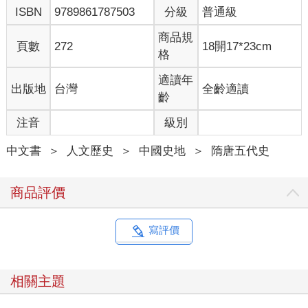
ISBN
9789861787503
分級
普通級
商品規
頁數
272
18開17*23cm
格
適讀年
出版地
台灣
全齡適讀
齡
注音
級別
中文書
＞
人文歷史
＞
中國史地
＞
隋唐五代史
商品評價
寫評價
相關主題