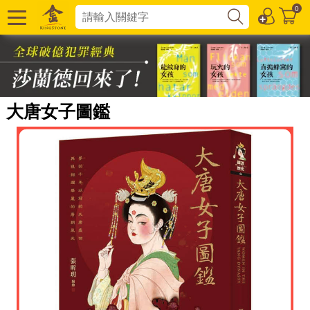
0
大唐女子圖鑑