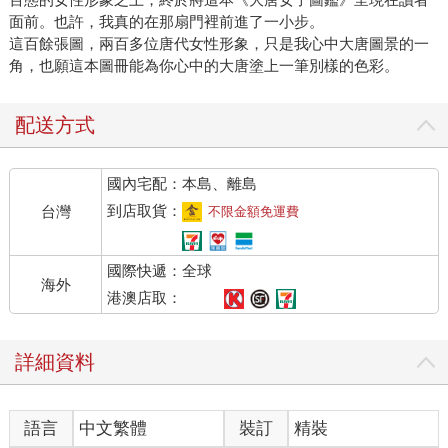
面前。也許，我真的在那扇門裡前進了一小步。
這百餘張圖，兩百多位唐代女性形象，只是我心中大唐圖景的一
角，也願這本圖冊能為你心中的大唐塗上一筆別樣的色彩。
配送方式
國內宅配：本島、離島
到店取貨：
台灣
不限金額免運費
國際快遞：全球
海外
港澳店取：
詳細資料
語言
中文繁體
裝訂
精裝