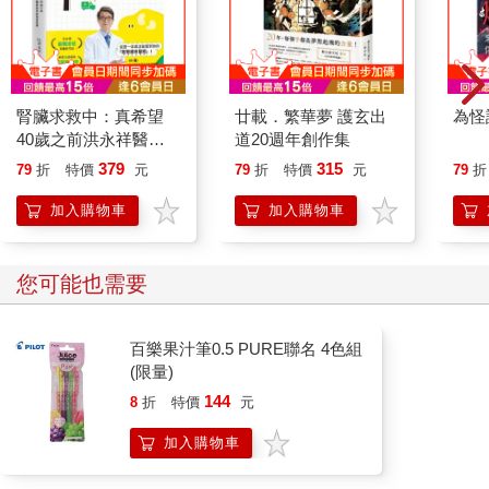
腎臟求救中：真希望
廿載．繁華夢 護玄出
為怪
40歲之前洪永祥醫師
道20週年創作集
就告訴我這些事
379
315
79
折
特價
元
79
折
特價
元
79
折
加入購物車
加入購物車
您可能也需要
百樂果汁筆0.5 PURE聯名 4色組
(限量)
144
8
折
特價
元
加入購物車