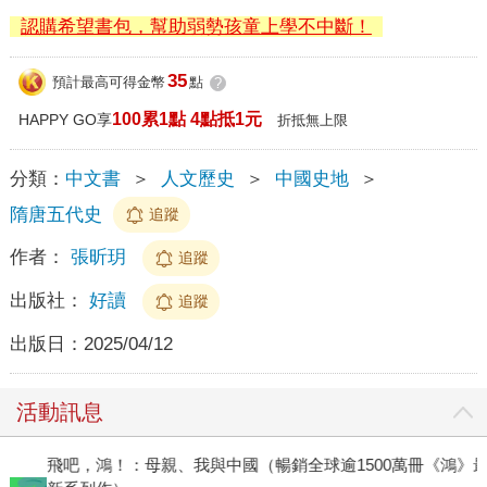
認購希望書包，幫助弱勢孩童上學不中斷！
35
預計最高可得金幣
點
?
100累1點 4點抵1元
HAPPY GO享
折抵無上限
分類：
中文書
＞
人文歷史
＞
中國史地
＞
隋唐五代史
追蹤
作者：
張昕玥
追蹤
出版社：
好讀
追蹤
出版日：
2025/04/12
活動訊息
飛吧，鴻！：母親、我與中國（暢銷全球逾1500萬冊《鴻》最
2