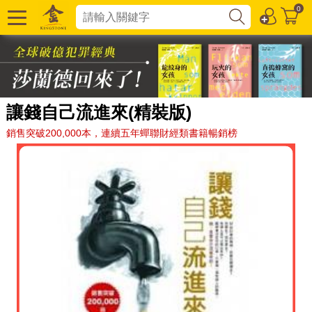
0
讓錢自己流進來(精裝版)
銷售突破200,000本，連續五年蟬聯財經類書籍暢銷榜