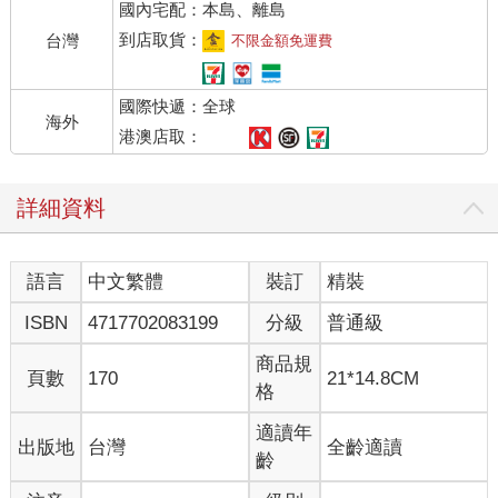
國內宅配：本島、離島
知道），每個人自己摸索一輩子。長期時間與資產的耗置，因此
拖垮一生，也連累好幾代的命運與未來。
到店取貨：
台灣
不限金額免運費
如果你看過富爸爸、窮爸爸這本書，你會發現，大多數E象限與S
國際快遞：全球
象限的人，是因為聽信其它同象限人的建議，才會走不出貧窮。
海外
賺錢是一種遊戲，大多數人不知道如何玩這個金錢遊戲；可是這
港澳店取：
個巨大的遊戲，如果我們不清楚遊戲規則，我們根本贏不了！富
有的人熟絡金錢流向，在流向處早已建好水庫，輕鬆等著大筆金
詳細資料
錢流入。窮人（E、S象限）與富人（B、I象限）思考與努力的方
式不同，完全依循兩個不同的遊戲規則。
語言
中文繁體
裝訂
精裝
財富是建立對物質的基本價值觀，教導孩子們如何存錢、花錢並
生財的過程。亞洲鄰近國家如日本，所實施的長子繼承制，以
ISBN
4717702083199
分級
普通級
「苦其心志，勞其筋骨」的方法，來教育下一代的「財富達
人」；德國最資深的投資銀行梅玆勒家族，談到富過三代的秘訣--
商品規
頁數
170
21*14.8CM
-「不讓小孩關進金鳥籠」，培養後代的方式採用最平民的生活模
格
式：走路或搭公車上學、讀最普通的學校、和同學一起玩耍、一
起生活、吃相同的食物….等。猶太人原本就有一套積極正面的財
適讀年
出版地
台灣
全齡適讀
富教育觀念，教導小孩正確的用錢方式。
齡