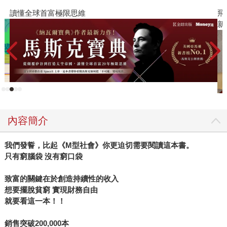
讀懂全球首富極限思維
飛
新
內容簡介
我們發誓，比起《M型社會》你更迫切需要閱讀這本書。
只有窮腦袋 沒有窮口袋
致富的關鍵在於創造持續性的收入
想要擺脫貧窮 實現財務自由
就要看這一本！！
銷售突破200,000本