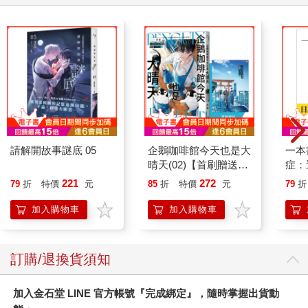
翁覺得很驚訝，為什麼這樣就可以成為億萬富翁，於是也試著開
始這樣做。
原來這群億萬富翁聚在一起，所討論的任何商機，都是千萬富翁
沒想到，所以當千萬富翁開始擁有億萬富翁的腦袋後，也不知不
覺在三年內成為億萬富翁。
窮人看口袋，富人看腦袋。窮人一股腦兒只想留財富給孩子，不
知留下財富給子孫，不見得能提升他們的生存能力。給人錢財，
拿人手軟；從小，就不應亂給孩子零用金，或養成孩子奢華的習
請解開故事謎底 05
企鵝咖啡館今天也是大
一本
慣。
晴天(02)【首刷贈送
症：
「謹賀新年」收藏卡】
開大
你知道沃爾瑪集團的華頓家族，是世界上最富有的家族嗎？他們
221
272
79
折
特價
元
85
折
特價
元
79
折
人也
所奉行的財富教育核心理念是「勞動讓人有價值」。離開人世的
的3
加入購物車
加入購物車
董事長山姆.華頓(Sam Walton )，生前從不給孩子零用錢，因此四
名子女從小就開始「打工」，包括修補倉庫的房頂，晚上幫忙拆
裝簡單的貨物，或是在商店裡擦地板….等，老華頓則以一般工資
您可能也需要
的標準給付子女。
羅布森.華頓(Robson Walton)是現任臥爾瑪集團的掌門人，十分感
恩當年兒時的鍛鍊，他指出，「因為童年的訓練，讓我喜歡自力