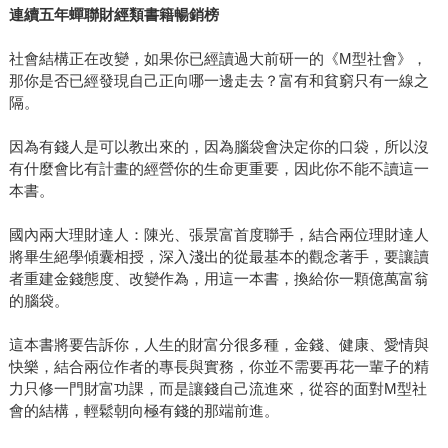
連續五年蟬聯財經類書籍暢銷榜
社會結構正在改變，如果你已經讀過大前研一的《M型社會》，
那你是否已經發現自己正向哪一邊走去？富有和貧窮只有一線之
隔。
因為有錢人是可以教出來的，因為腦袋會決定你的口袋，所以沒
有什麼會比有計畫的經營你的生命更重要，因此你不能不讀這一
本書。
國內兩大理財達人：陳光、張景富首度聯手，結合兩位理財達人
將畢生絕學傾囊相授，深入淺出的從最基本的觀念著手，要讓讀
者重建金錢態度、改變作為，用這一本書，換給你一顆億萬富翁
的腦袋。
這本書將要告訴你，人生的財富分很多種，金錢、健康、愛情與
快樂，結合兩位作者的專長與實務，你並不需要再花一輩子的精
力只修一門財富功課，而是讓錢自己流進來，從容的面對M型社
會的結構，輕鬆朝向極有錢的那端前進。