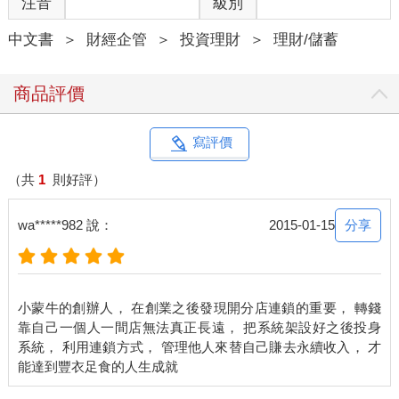
注音
級別
首先，不要亂花錢，或有計畫性的花錢。「富不過三代」，並非
是打不破的魔咒，能夠富超過好幾代的家族，都非常嚴謹地培養
中文書
＞
財經企管
＞
投資理財
＞
理財/儲蓄
後代「財富」觀念。從小富足的生活，容易養成孩子奢華的性
格，舒適型的消費，無意識的逛街血拼，往往家裡經濟出了問
題，孩子早期養成的奢侈習慣，從此禁錮一輩子。
商品評價
高雄一位中年媽媽，工廠倒了之後每天悶悶不樂，最後竟自殺8
次。令她痛苦的來源是因為兒子積欠了高額卡債，每次銀行打電
寫評價
話來催討，父母就代為繳納，沒想到兒子變本加厲，愈刷愈多，
這位媽媽不勝其擾，數度自殺未遂，向媒體泣訴：沒想到老來不
（共
1
則好評）
得閒，年輕時打下的經濟基礎，也因為幫小孩還了幾百萬的卡
債，讓老年生活頓時陷入困境。
分享
wa*****982 說：
2015-01-15
卡債羈押，多少卡奴不知如何償還負債，突顯國民理財教育不
足，卡債的高利率會要人命，無論是否受過高等教育，都應該知
道這種理財常識。
小蒙牛的創辦人， 在創業之後發現開分店連鎖的重要， 轉錢
靠自己一個人一間店無法真正長遠， 把系統架設好之後投身
現在年輕一代習慣「先享樂、後負債」，等於是把未來的收入提
系統， 利用連鎖方式， 管理他人來替自己賺去永續收入， 才
前預支、甚至超支，不僅殺了自己的金母雞，所付出的代價竟是
背負無法償還的債務。國際生命線曾統計，因經濟困難、現金卡
與信用卡債的求助電話逐月激增，每月高達600多通，且年齡層集