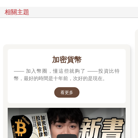
中在25-35歲，近年來年齡更有下降趨勢。年輕人還不起卡債，也
相關主題
連帶拖累了父母。
現在年齡在30歲以下的新世代，從小生長環境優渥，主要是父母
經歷了台灣50、60年代經濟快速起飛，及股、房市大漲過程，財
富快速累積，因此都希望給孩子更好、更充裕的未來。不過這些
突然具經濟實力的父母，卻可能教養出「何不食肉糜」的下一
代。
加密貨幣
從小衣食無缺的新世代很難想像：「錢會有不夠用的一天」，當
─── 加入幣圈，懂這些就夠了 ───投資比特
然也無法培養出對經濟或財務的憂患意識。許多出了社會的年輕
幣，最好的時間是十年前，次好的是現在。
人，還是選擇住在家裡、讓父母養，自己賺錢自己花，如果不夠
花，還情商父母救急。
看更多
至於更年輕的孩子，父母雖然也想給他們最好的未來，但經濟實
力卻大不如前。這是因為台灣正步入已開發國家，經濟成長力道
趨緩，加上不景氣讓企業凍薪，許多父母關心的是如何保住飯
碗，不敢奢望升官加薪，或是靠房地產、股票大賺一筆。這些被
房貸、孩子教育費壓得喘不過氣來的父母，根本無法像上一代父
母一樣快速累積財富。