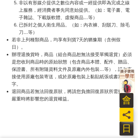
有錢人永遠知道如何隨季節播種，如何抓住趨勢。比爾蓋玆說，
拿走我所有的財富，把我丟在沙漠，那怕只要一個商隊經過，我
提醒您！！
都會再次成為世界首富。財富的穩定，存在於不斷學習之中。因
金石堂及銀行均不會請您操作ATM! 如接獲電話要求您前往
此，想要永遠的成功，只有永遠的學習。要知道，上一個世紀成
ATM提款機，請不要聽從指示，以免受騙上當！
功的理由，往往是下一個世紀失敗的原因，未來四年之內，至少
有四分之一的知識會過期。
退換貨須知：
**提醒您，鑑賞期不等於試用期，退回商品須為全新狀態**
很難想像，許多大學生畢業之後就很少看書，不知大腦所學的知
依據「消費者保護法」第19條及行政院消費者保護處公告之
識已經過期。大腦的知識過期，無疑自己在知識經濟時代裡，失
「通訊交易解除權合理例外情事適用準則」，以下商品購買
去自己最重要的的競爭力。沒有競爭力的人們，只能以人類最不
後，除商品本身有瑕疵外，將不提供7天的猶豫期：
擅長的勞力，生命及勞動換取金錢。但有些時候，人力確實連機
器都不如。超時的加班，徹夜的工作，卻忽略人類優於禽獸的大
易於腐敗、保存期限較短或解約時即將逾期。（如：生
腦。是什麼教育環境下，使人們不愛學習？忘記學習？
鮮食品）
會
依消費者要求所為之客製化給付。（客製化商品）
洛克斐勒說：整天工作的人，沒有時間賺錢。千萬不要為了多賺
報紙、期刊或雜誌。（含MOOK、外文雜誌）
錢而超時工作，也千萬不要兼職，除非工作本身能為你帶來學習
員
經消費者拆封之影音商品或電腦軟體。
與成長。
非以有形媒介提供之數位內容或一經提供即為完成之線
日
上服務，經消費者事先同意始提供。（如：電子書、電
如果你的經濟出現問題，首先應檢視你的大腦。目前你的財務狀
子雜誌、下載版軟體、虛擬商品…等）
況，絕對是大腦價值的投影，想致富，你必須先擴大你的視野格