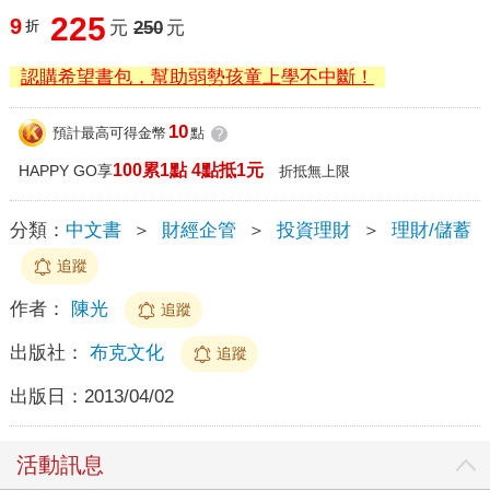
225
9
折
元
250
元
認購希望書包，幫助弱勢孩童上學不中斷！
10
預計最高可得金幣
點
?
100累1點 4點抵1元
HAPPY GO享
折抵無上限
分類：
中文書
＞
財經企管
＞
投資理財
＞
理財/儲蓄
追蹤
作者：
陳光
追蹤
出版社：
布克文化
追蹤
出版日：
2013/04/02
活動訊息