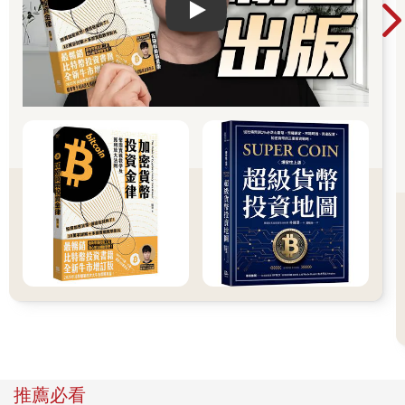
Play video
可以想見，這一代的父母已經沒有能力供養，畢業後經濟還無法
獨立的小孩。如果未來孩子變成月光男或是敗金女，自己賺錢不
夠花，欠債一大堆，還要父母代為收拾殘局，很可能拖垮父母的
經濟，侵蝕退休老本，這時的養兒就是「煩惱」，更不用期待養
兒「防老」了。
千萬不要在年輕就開始負債。
趕快處理負債，否則別說是累積財
富儲蓄未來，有可能，負債將直接預告未來的貧窮人生。
二、腦
袋決定口袋
比爾蓋玆：拿走我所有的財富，把我丟在沙漠，
那怕只要一個商隊經過，我都會再次成為世界首富。
有一個千萬富翁每天在公司裡忙進忙出，指使員工做這個做那
個，每天忙得要死，再怎麼賺還是只賺到同樣的錢。
某天，他認識了一位億萬富翁，他問億萬富翁每天都在做什麼，
億萬富翁帶著千萬富翁去看看他每天在做的事，就是和其他的億
萬富翁打打高爾夫球、喝喝茶、聊聊天，交換一些意見。千萬富
推薦必看