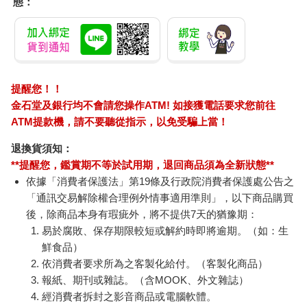
更生的感覺！」
溫世仁曾說：「對子女的支援，應以完成教育為原則；留下財富
給子孫，只會削弱他們的生存能力。」因此，身為父母的你，應
該早點培養孩子的財務智商，想給孩子好的未來，就從傳授理財
教育開始吧！
百樂果汁筆0.5 PURE
【日本 三麗鷗】 巨型
北極
幫自己及下一代換一個億萬富翁的腦袋。想要脫離貧窮，唯有不
聯名 麝香葡萄(限量)
髮夾 (3款可選) 裝飾髮
24m
斷地學習財富知識！
夾 三麗鷗周邊 凱蒂貓
38
399
84
折
特價
元
51
折
特價
元
88
折
Kitty 庫洛米 布丁狗
博恩．崔西是當今全球最負盛名的成功策略大師，一個來自中下
加入購物車
加入購物車
階層家庭的孩子，高中因貧失學，受限於知識貧乏及學歷不足，
在20至30歲的黃金歲月，從事的職業是洗碗工、鋸木工、建築
工、船工、加油站小弟、黑手工人，收入僅能果腹，甚至無家可
訂購/退換貨須知
歸，以車為床，露宿街頭。
加入金石堂 LINE 官方帳號『完成綁定』，隨時掌握出貨動
30歲那年，他不斷反問自己：「為什麼有些人總是比別人成功？
態：
我該如何改變命運，脫離貧窮的宿命？」他發現，改變的關鍵來
自於不斷學習、願意嘗試、堅持夠久，這樣就能提高成功的機
率。