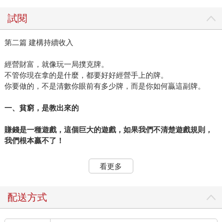
試閱
第二篇 建構持續收入
經營財富，就像玩一局撲克牌。
不管你現在拿的是什麼，都要好好經營手上的牌。
你要做的，不是清數你眼前有多少牌，而是你如何贏這副牌。
一、貧窮，是教出來的
賺錢是一種遊戲，這個巨大的遊戲，如果我們不清楚遊戲規則，
我們根本贏不了！
巴菲特說：「如果你玩撲克牌遊戲，經過二十分鐘還不知道誰是
看更多
凱子，那麼凱子就是你。」賺錢是一種遊戲，這個巨大的遊戲，
如果我們不清楚遊戲規則，我們根本贏不了！貧窮，是教出來、
會遺傳的。從小養成舒適型的消費，是讓貧者越貧窮的最大原
配送方式
因。財富要是透過學習而來，一般的父母，只會教孩子多讀書，
很少教孩子理財知識，學校的課程也很少設計（通常老師自己不