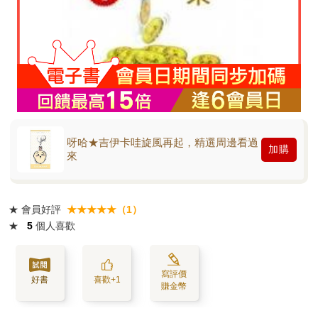
呀哈★吉伊卡哇旋風再起，精選周邊看過
加購
來
★
會員好評
★★★★★（1）
★
5
個人喜歡
寫評價
好書
喜歡+1
賺金幣