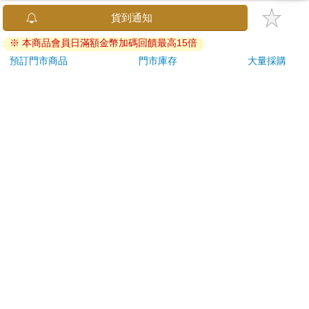
已拆封之個人衛生用品。（如：內衣褲、刮鬍刀、除毛
局。一隻蜜蜂停在螢幕上能看到什麼？只能看到雜亂無序的光
刀…等）
點，除非起飛，在自己真正重要的領域，投入更多的能量，才可
若非上列種類商品，均享有到貨7天的猶豫期（含例假
以創造更多的收入。
日）。
Wii為什麼會Win
辦理退換貨時，商品（組合商品恕無法接受單獨退貨）必須
是您收到商品時的原始狀態（包含商品本體、配件、贈品、
從21世紀開始，電玩市場已經是名副其實的紅海市場，競爭更加
保證書、所有附隨資料文件及原廠內外包裝…等），請勿直
白熱化。此時Wii運用創新的策略，成功地開創電玩市場中的藍
接使用原廠包裝寄送，或於原廠包裝上黏貼紙張或書寫文
海。
字。
退回商品若無法回復原狀，將請您負擔回復原狀所需費用，
革命可以說是電玩的代名詞，從早期知名的任天堂紅白機(FC)出
嚴重時將影響您的退貨權益。
現，賦予電視新的生命，讓電視在家庭中有了新的娛樂功能；之
後Sony推出的Sony PS更是另一波電玩革命，PS超強3D處理器
與遊戲光碟化，使電玩的畫質更加賞心悅目。
Sony藉由PS的成功經驗，陸續推出功能更加強大，畫質更加細膩
的PS2以及PS3；同時間微軟也推出強調影音及多媒體娛樂功能
的Xbox360，使得電玩市場產生白熱化的競爭，各家主機廠商為
了爭奪電玩霸主的位置，無不加強主機的3D處理畫面、硬體規
貨到通知
格、多媒體娛樂功能等，但卻忽略玩家享樂的本質。