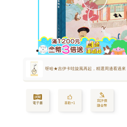
呀哈★吉伊卡哇旋風再起，精選周邊看過來
寫評價
電子書
喜歡+1
賺金幣