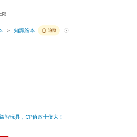
上限
本
＞
知識繪本
追蹤
?
益智玩具，CP值放十倍大！