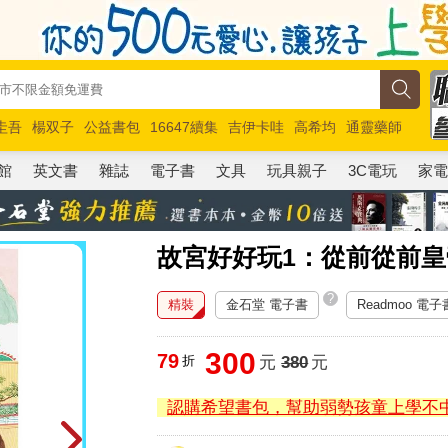
圭吾
楊双子
公益書包
16647續集
吉伊卡哇
高希均
通靈藥師
路邊攤新作
馬斯克
玩具總動員5
超慢跑
館
英文書
雜誌
電子書
文具
玩具親子
3C電玩
家
故宮好好玩1：從前從前
?
精裝
金石堂 電子書
Readmoo 電子
300
79
折
元
380
元
認購希望書包，幫助弱勢孩童上學不