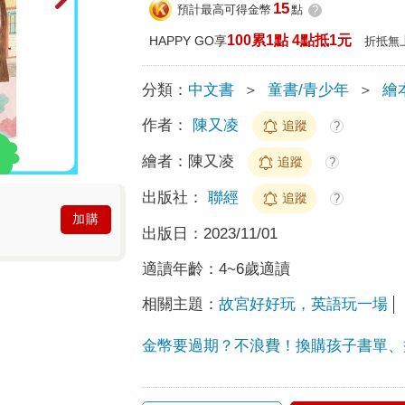
15
預計最高可得金幣
點
?
100累1點 4點抵1元
HAPPY GO享
折抵無
分類：
中文書
＞
童書/青少年
＞
繪
作者：
陳又凌
追蹤
?
繪者：
陳又凌
追蹤
?
出版社：
聯經
追蹤
?
加購
出版日：
2023/11/01
適讀年齡：
4~6歲適讀
相關主題：
故宮好好玩，英語玩一場
金幣要過期？不浪費！換購孩子書單、