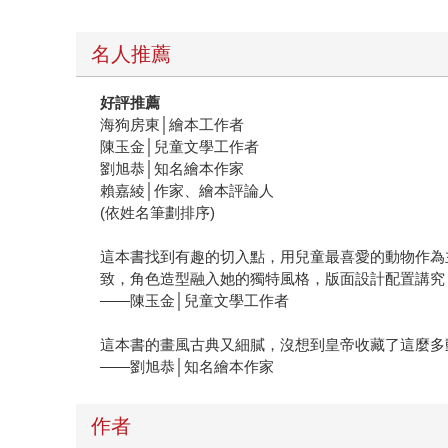
名人推薦
好評推薦
海狗房東│繪本工作者
陳玉金│兒童文學工作者
劉旭恭│知名繪本作家
賴嘉綾│作家、繪本評論人
(依姓名筆劃排序)
這本書找到有趣的切入點，用兒童最喜愛的動物作為
致，角色造型融入她的獨特風格，版面設計配置講究
——陳玉金│兒童文學工作者
這本書的畫風古典又細膩，沒想到皇帝收藏了這麼多
——劉旭恭│知名繪本作家
作者