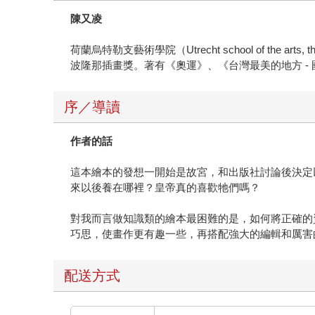
陳又凌
荷蘭烏特勒支藝術學院（Utrecht school of t
波隆那插畫獎。著有《奧運》、《台灣最美的地方 -
序／導讀
作者的話
這本繪本的發想一開始是故宮，和出版社討論後決定
來以後養在哪裡？皇帝真的喜歡牠們嗎？
對我而言做知識類的繪本最困難的是，如何將正確的
巧思，使畫作更有趣一些，再搭配強大的編輯和厲害
配送方式