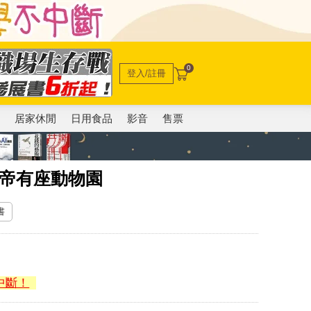
0
登入/註冊
電
居家休閒
日用食品
影音
售票
皇帝有座動物園
書
中斷！