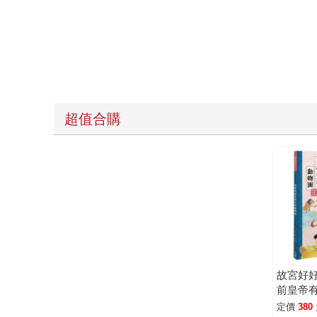
超值合購
故宮好
前皇帝
定價
380