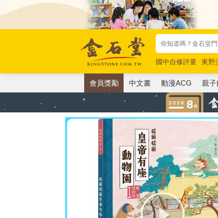
國中自修評量
東野
唯紅花綻放
奧德賽
會員獎勵
中文書
動漫ACG
親子