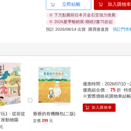
立即結帳
加入購物車
※ 下方點圖前往本月金石堂強力推薦
※ 2026夏季暢銷展-聯經2書75折起
預計 2026/08/14 出貨
購買後進貨
預訂門市
優惠時間：2026/07/10 ~20
優惠組合價：
75
折
特
※實際價格依購物車結帳
加入購物車
好玩1：從前從
爺爺的有機麵包(二版)
有座動物園
定價
299
元
元