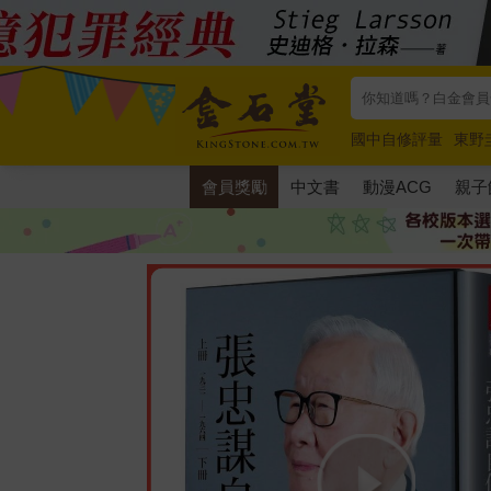
國中自修評量
東野
唯紅花綻放
奧德賽
會員獎勵
中文書
動漫ACG
親子