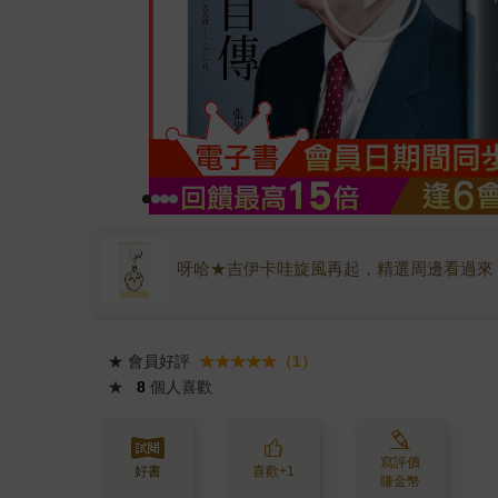
呀哈★吉伊卡哇旋風再起，精選周邊看過來
★
會員好評
★★★★★（1）
★
8
個人喜歡
寫評價
好書
喜歡+1
賺金幣