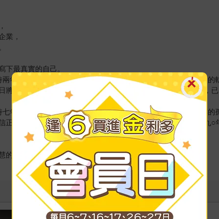
，
企業，
。
寫下最真實的自己。
歷時兩年，寫他的青春、半導體的青春，和一個大時代從蒼涼到繁盛的
日將才在無法拒絕的機會面前，思忖前途的得與失。風雨前半生，已
歷時七年，寫他德儀二十五年生涯的風華與憔悴、台積電從蓽路藍縷的
信正直為盾，優越技術為劍，帶領台積電的精兵，締造了咆哮的九○
慧的盛宴，像是他留給世人，再創下一輪科技盛世的備忘錄。