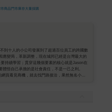
門市商品
門市庫存
大量採購
因應變局，革新調整，現在城邦已經是台灣最大的
持續學習；貫穿這幾個要素的核心就是Jason在
要體悟自己承擔的是社會責任，不是一己之利。
站的網頁看見商機，就去找門路接洽，果然無名小站
站。很多人會失敗，是停在只有想，沒有行動力，時
人用在對的地方，賦予他好的任務。這點Jason
專業的經理人，制定公司制度，團隊和公司才能有
能用現況或舊經驗去對應它，更要跨出自己熟悉的舒
也是這樣，忙碌工作中還去取得台大EMBA學位、開