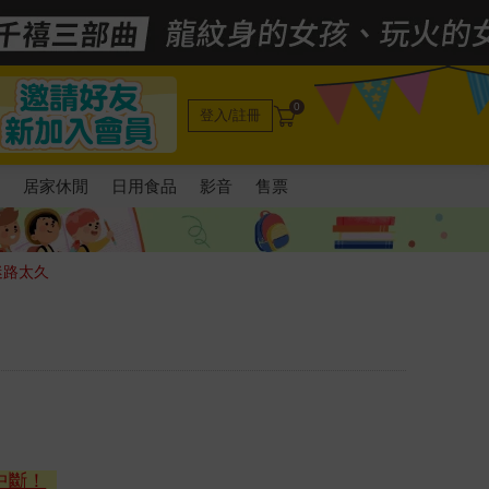
0
登入/註冊
電
居家休閒
日用食品
影音
售票
迷路太久
中斷！