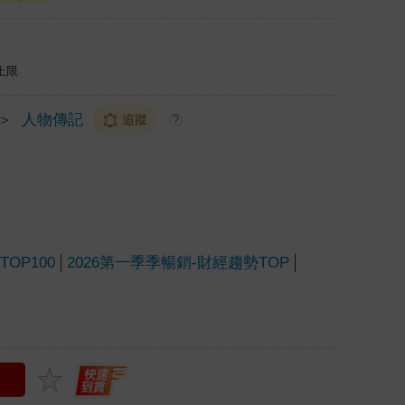
上限
＞
人物傳記
追蹤
?
OP100
2026第一季季暢銷-財經趨勢TOP