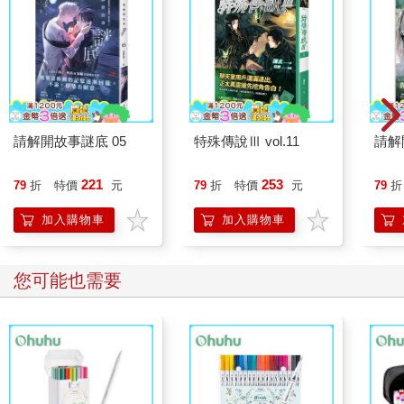
請解開故事謎底 05
特殊傳說Ⅲ vol.11
請解
221
253
79
折
特價
元
79
折
特價
元
79
折
加入購物車
加入購物車
您可能也需要