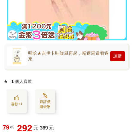
呀哈★吉伊卡哇旋風再起，精選周邊看過
加購
來
★
1
個人喜歡
寫評價
喜歡+1
賺金幣
292
79
折
元
369
元