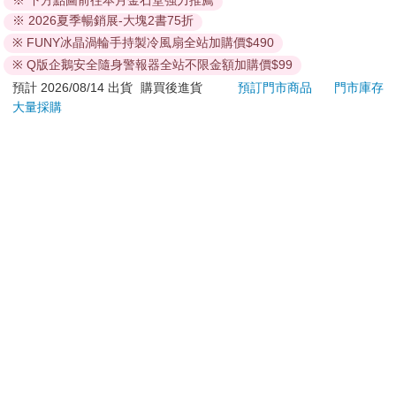
※ 下方點圖前往本月金石堂強力推薦
※ 2026夏季暢銷展-大塊2書75折
退換貨須知：
※ FUNY冰晶渦輪手持製冷風扇全站加購價$490
**提醒您，鑑賞期不等於試用期，退回商品須為全新狀態**
依據「消費者保護法」第19條及行政院消費者保護處公告之
※ Q版企鵝安全隨身警報器全站不限金額加購價$99
「通訊交易解除權合理例外情事適用準則」，以下商品購買
預計 2026/08/14 出貨
購買後進貨
預訂門市商品
門市庫存
後，除商品本身有瑕疵外，將不提供7天的猶豫期：
大量採購
易於腐敗、保存期限較短或解約時即將逾期。（如：生
鮮食品）
依消費者要求所為之客製化給付。（客製化商品）
報紙、期刊或雜誌。（含MOOK、外文雜誌）
經消費者拆封之影音商品或電腦軟體。
非以有形媒介提供之數位內容或一經提供即為完成之線
上服務，經消費者事先同意始提供。（如：電子書、電
子雜誌、下載版軟體、虛擬商品…等）
已拆封之個人衛生用品。（如：內衣褲、刮鬍刀、除毛
刀…等）
若非上列種類商品，均享有到貨7天的猶豫期（含例假
日）。
辦理退換貨時，商品（組合商品恕無法接受單獨退貨）必須