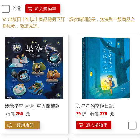
全選
加入購物車
※ 出版日十年以上商品需另下訂，調貨時間較長，無法與一般商品合
併結帳，敬請見諒。
幾米星空 盲盒_單入隨機款
與星星的交換日記
250
379
特價
元
79
折
特價
元
貨到通知
加入購物車