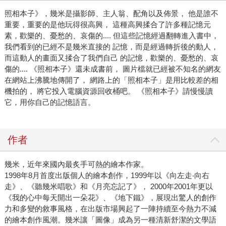
照相本子》，幾米是攝影師、主人翁、配角以及佈景， 他是誰不
重要，重要的是他玩得很高興， 這種高興揉合了許多種記憶元
素，歡樂的、憂愁的、哀傷的.... 但這些記憶經過翻轉進入書中，
我們看到的已經不是幾米直接的 記憶，而是經過轉折後的動人，
而這動人的畫面又揉合了我們自己 的記憶，歡樂的、憂愁的、哀
傷的.... 《照相本子》還未成書前， 圖片檔就已經被不知名的網友
在網站上沸騰地傳開了， 網路上的「照相本子」是用比較差的相
機拍的， 將它投入電腦資源回收桶吧。 《照相本子》請慢慢讀
它，用你自己的記憶語言。
作者
幾米，近年來國內最炙手可熱的繪本作家。
1998年8月首度出版個人的繪本創作，1999年以《向左走‧向右
走》、《聽幾米唱歌》和《月亮忘記了》， 2000年2001年更以
《我的心中每天開出一朵花》、《地下鐵》，展現出驚人的創作
力和多變的敘事風格，在出版市場興起了一陣持續至今熱力不減
的繪本創作風潮。幾米讓「圖像」成為另一種清新舒潔的文學語