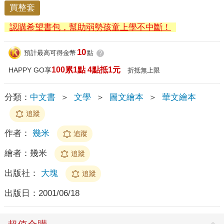
買整套
認購希望書包，幫助弱勢孩童上學不中斷！
10
預計最高可得金幣
點
?
100累1點 4點抵1元
HAPPY GO享
折抵無上限
分類：
中文書
＞
文學
＞
圖文繪本
＞
華文繪本
追蹤
作者：
幾米
追蹤
繪者：
幾米
追蹤
出版社：
大塊
追蹤
出版日：
2001/06/18