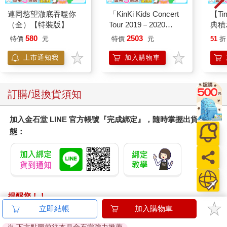
連同慾望澈底吞噬你
「KinKi Kids Concert
【T
（全）【特裝版】
Tour 2019－2020
典積
ThanKs 2 YOU」DVD
580
2503
特價
元
特價
元
51
折
普通盤
上市通知我
加入購物車
訂購/退換貨須知
加入金石堂 LINE 官方帳號『完成綁定』，隨時掌握出貨動
態：
提醒您！！
金石堂及銀行均不會請您操作ATM! 如接獲電話要求您前往
立即結帳
加入購物車
ATM提款機，請不要聽從指示，以免受騙上當！