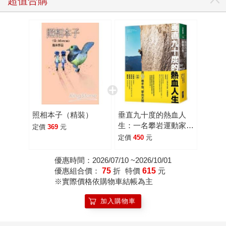
超值合購
照相本子（精裝）
垂直九十度的熱血人
生：一名攀岩運動家挑
定價
369
元
戰耐力、置身危險、超
定價
450
元
越自我極限的故事
優惠時間：2026/07/10 ~2026/10/01
優惠組合價：
75
折
特價
615
元
※實際價格依購物車結帳為主
加入購物車