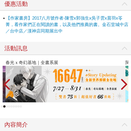
優惠活動
【作家書房】2017八月號作者-陳雪x郭強生x吳子雲x晨羽x笭
菁，看作家們正在閱讀的書，以及他們推薦的書。金石堂城中店
／台中店／漢神店同期展出中
活動訊息
春光ｘ奇幻基地｜全書系展
閱
內容簡介