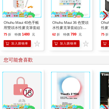
Ohuhu Maui 40色手帳
Ohuhu Maui 36 色雙頭
Ohu
用雙頭水性麥克筆套組
水性麥克筆套組(白色
性麥
包裝)
系 (
1480
799
75
折
特價
元
62
折
特價
元
75
折
加入購物車
加入購物車
您可能會喜歡