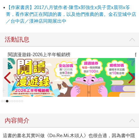
【作家書房】2017八月號作者-陳雪x郭強生x吳子雲x晨羽x笭
菁，看作家們正在閱讀的書，以及他們推薦的書。金石堂城中店
／台中店／漢神店同期展出中
活動訊息
閱讀漫遊錄-2026上半年暢銷榜
飢
內容簡介
這書的書名其實叫做《Do.Re.Mi.木頭人》也很合適，因為書中隱