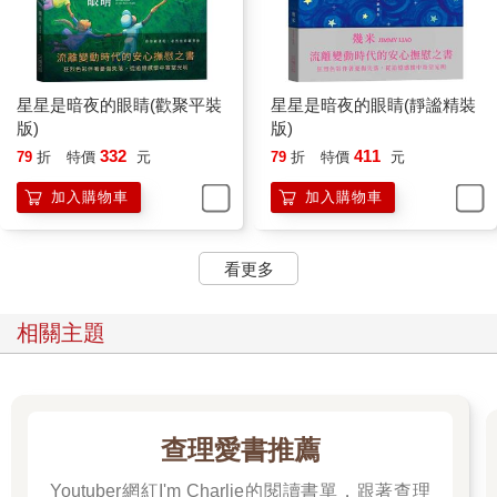
星星是暗夜的眼睛(歡聚平裝
星星是暗夜的眼睛(靜謐精裝
版)
版)
332
411
79
折
特價
元
79
折
特價
元
加入購物車
加入購物車
看更多
相關主題
查理愛書推薦
Youtuber網紅I'm Charlie的閱讀書單，跟著查理