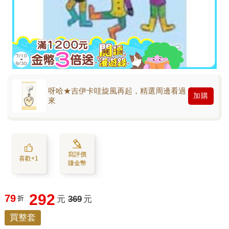
呀哈★吉伊卡哇旋風再起，精選周邊看過
加購
來
寫評價
喜歡+1
賺金幣
292
79
折
元
369
元
買整套