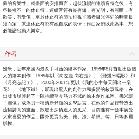
藏的音樂性。就畫面的安排而言，起伏流暢的連續音符之後，有
些長短不一的休止符，連續音符有長有短，有光明，有黑暗，有
歡笑，有憂傷，至於休止符的節拍也視乎讀者目光停駐的時間長
短而定，就連休止符都有她自成的表情；作曲家們以此為本，想
必能譜出動人樂章。
作者
幾米，近年來國內最炙手可熱的繪本作家。1998年8月首度出版個
人的繪本創作，1999年以《向左走‧向右走》、《聽幾米唱歌》和
《月亮忘記了》， 2000年2001年更以《我的心中每天開出一朵
花》、《地下鐵》，展現出驚人的創作力和多變的敘事風格，在
出版市場興起了一陣持續至今熱力不減的繪本創作風潮。幾米讓
「圖像」成為另一種清新舒潔的文學語言，在他的作品裡營造出
流暢詩意的畫面，散發出深情迷人的風采。目前擁有十餘本廣受
大家喜愛的作品，國外更賣出美、德、法、希臘、韓、日等多國
版權。