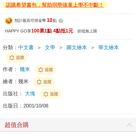
認購希望書包，幫助弱勢孩童上學不中斷！
10
預計最高可得金幣
點
?
100累1點 4點抵1元
HAPPY GO享
折抵無上限
分類：
中文書
＞
文學
＞
圖文繪本
＞
華文繪本
追蹤
作者：
幾米
追蹤
繪者：
幾米
追蹤
出版社：
大塊
追蹤
出版日：
2001/10/08
超值合購