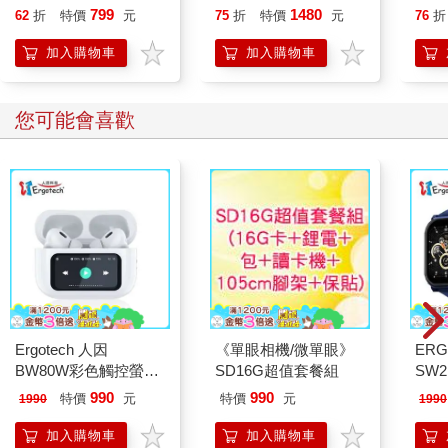
明色系
畫色
799
1480
62
折
特價
元
75
折
特價
元
76
折
加入購物車
加入購物車
您可能會喜歡
Ergotech 人因
《單眼相機/微單眼》
ERG
BW80W彩色觸控螢幕
SD16G超值套餐組
SW2
ANC降噪藍牙耳機
泳心
990
990
特價
元
特價
元
1990
1990
錶
加入購物車
加入購物車