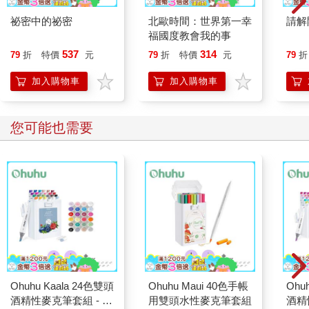
祕密中的祕密
北歐時間：世界第一幸
請解
福國度教會我的事
537
314
79
折
特價
元
79
折
特價
元
79
折
加入購物車
加入購物車
您可能也需要
Ohuhu Kaala 24色雙頭
Ohuhu Maui 40色手帳
Ohu
酒精性麥克筆套組 - 鮮
用雙頭水性麥克筆套組
酒精