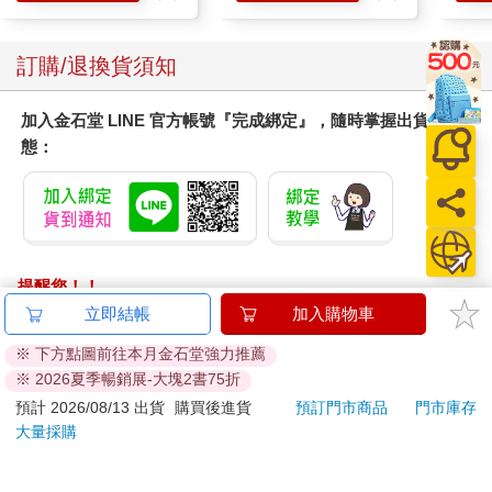
訂購/退換貨須知
加入金石堂 LINE 官方帳號『完成綁定』，隨時掌握出貨動
態：
提醒您！！
金石堂及銀行均不會請您操作ATM! 如接獲電話要求您前往
立即結帳
加入購物車
ATM提款機，請不要聽從指示，以免受騙上當！
※ 下方點圖前往本月金石堂強力推薦
※ 2026夏季暢銷展-大塊2書75折
退換貨須知：
**提醒您，鑑賞期不等於試用期，退回商品須為全新狀態**
預計 2026/08/13 出貨
購買後進貨
預訂門市商品
門市庫存
大量採購
依據「消費者保護法」第19條及行政院消費者保護處公告之
「通訊交易解除權合理例外情事適用準則」，以下商品購買
後，除商品本身有瑕疵外，將不提供7天的猶豫期：