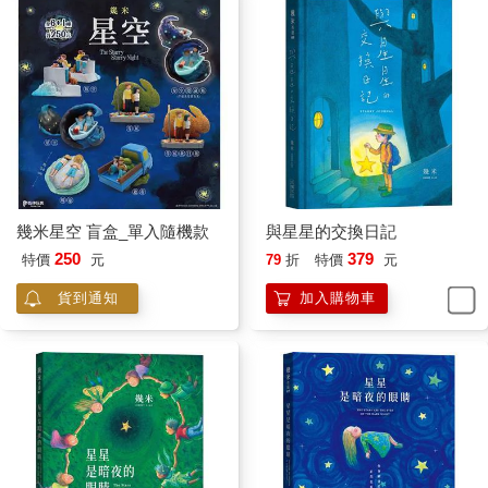
幾米星空 盲盒_單入隨機款
與星星的交換日記
250
379
特價
元
79
折
特價
元
貨到通知
加入購物車